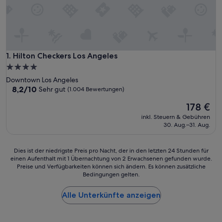
Hilton Checkers Los Angeles
1. Hilton Checkers Los Angeles
4.0-
Sterne-
Downtown Los Angeles
Unterkunft
8.2
8,2/10
Sehr gut
(1.004 Bewertungen)
von
Der
178 €
10,
Preis
Sehr
inkl. Steuern & Gebühren
beträgt
gut,
30. Aug.–31. Aug.
178 €
(1.004
Bewertungen)
Dies
Dies ist der niedrigste Preis pro Nacht, der in den letzten 24 Stunden für
einen Aufenthalt mit 1 Übernachtung von 2 Erwachsenen gefunden wurde.
ist
Preise und Verfügbarkeiten können sich ändern. Es können zusätzliche
der
Bedingungen gelten.
niedrigste
Preis
Alle Unterkünfte anzeigen
pro
Nacht,
der
in