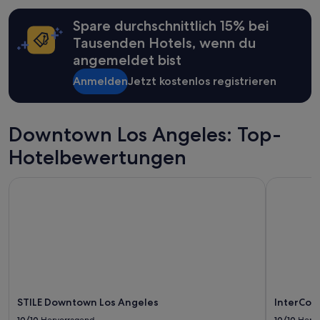
den
Spare durchschnittlich 15% bei
letzten
24 Stunden
Tausenden Hotels, wenn du
für
angemeldet bist
einen
Aufenthalt
Anmelden
Jetzt kostenlos registrieren
mit
1 Übernachtung
von
2 Erwachsenen
Downtown Los Angeles: Top-
gefunden
Hotelbewertungen
wurde.
Preise
und
STILE Downtown Los Angeles
InterCont
Verfügbarkeiten
können
sich
ändern.
Es
können
zusätzliche
Bedingungen
gelten.
STILE Downtown Los Angeles
InterCon
10/10
Hervorragend
10/10
Herv