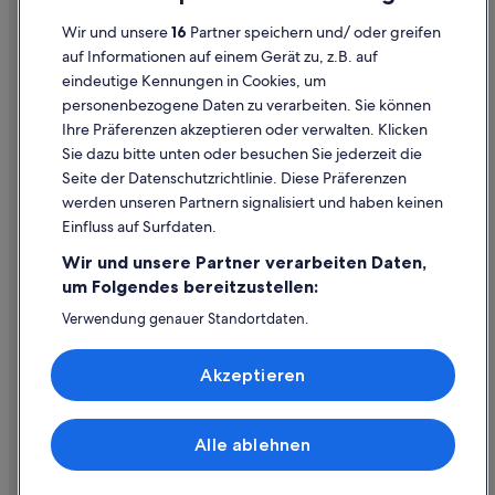
Cookies
Günstige in Los Angeles
Wir und unsere
16
Partner speichern und/ oder greifen
Rechtliche Hinweise/Kontakt
Hotels mit Kinderbetreuung in Los Angeles
auf Informationen auf einem Gerät zu, z.B. auf
eindeutige Kennungen in Cookies, um
Inhaltsrichtlinien und Melden von Inhalten
Cottages in Los Angeles
personenbezogene Daten zu verarbeiten. Sie können
5-Sterne-Hotels in Downtown Los Angeles
Ihre Präferenzen akzeptieren oder verwalten. Klicken
Hilfe
Motel 6 Hotels in Los Angeles
Sie dazu bitte unten oder besuchen Sie jederzeit die
Hilfe
Seite der Datenschutzrichtlinie. Diese Präferenzen
Romantische in Downtown Los Angeles
werden unseren Partnern signalisiert und haben keinen
Flug stornieren
Hotel-Resorts in Los Angeles
Einfluss auf Surfdaten.
Hotel- oder Ferienunterkunftsbuchung stornieren
Fashion District: Hotels
Wir und unsere Partner verarbeiten Daten,
Rückerstattungsdauer
Loews Hotels in Los Angeles
um Folgendes bereitzustellen:
Expedia-Gutschein einlösen
Extended Stay America Hotels in Los Angeles
Verwendung genauer Standortdaten.
Endgeräteeigenschaften zur Identifikation aktiv abfragen.
Luxus in Los Angeles
Internationale Reisedokumente
Speichern von oder Zugriff auf Informationen auf einem
Akzeptieren
Endgerät. Personalisierte Werbung und Inhalte, Messung
Hotels mit Restaurant in Downtown Los Angeles
von Werbeleistung und der Performance von Inhalten,
Zielgruppenforschung sowie Entwicklung und
All-Inclusive- in Los Angeles
Verbesserung von Angeboten.
Alle ablehnen
Ferienwohnungen in Los Angeles
© 2026 Expedia, Inc., ein Unternehmen der Expedia Group. Alle Rechte
Liste der Partner (Lieferanten)
vorbehalten. Expedia und das Expedia-Logo sind Handelsmarken oder
Hotels mit Fitnessbereich in Los Angeles
eingetragene Handelsmarken von Expedia, Inc.