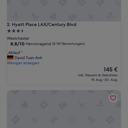
Hyatt Place LAX/Century Blvd
2. Hyatt Place LAX/Century Blvd
3.5-
Sterne-
Westchester
Unterkunft
8.8
8,8/10
Hervorragend
(8.747 Bewertungen)
von
„
„Ablauf “
10,
A
David Tuan Anh
Hervorragend,
b
Weniger anzeigen
(8.747
l
Der
145 €
Bewertungen)
a
Preis
inkl. Steuern & Gebühren
u
beträgt
19. Aug.–20. Aug.
f
145 €
“
Colony Motel