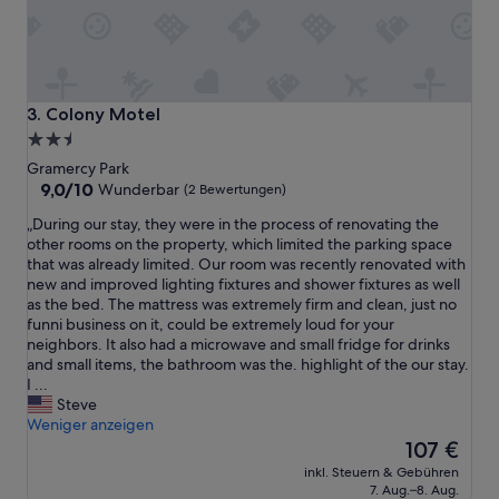
Colony Motel
3. Colony Motel
2.5-
Sterne-
Gramercy Park
Unterkunft
9.0
9,0/10
Wunderbar
(2 Bewertungen)
von
„
„During our stay, they were in the process of renovating the
10,
D
other rooms on the property, which limited the parking space
Wunderbar,
u
that was already limited. Our room was recently renovated with
(2
r
new and improved lighting fixtures and shower fixtures as well
Bewertungen)
i
as the bed. The mattress was extremely firm and clean, just no
n
funni business on it, could be extremely loud for your
g
neighbors. It also had a microwave and small fridge for drinks
o
and small items, the bathroom was the. highlight of the our stay.
u
I ...
r
Steve
s
Weniger anzeigen
t
Der
107 €
a
Preis
inkl. Steuern & Gebühren
y
beträgt
7. Aug.–8. Aug.