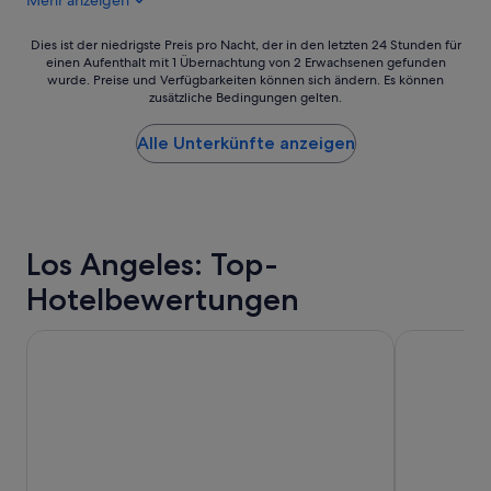
Mehr anzeigen
n
o
Dies
v
Dies ist der niedrigste Preis pro Nacht, der in den letzten 24 Stunden für
einen Aufenthalt mit 1 Übernachtung von 2 Erwachsenen gefunden
ist
a
wurde. Preise und Verfügbarkeiten können sich ändern. Es können
der
t
zusätzliche Bedingungen gelten.
niedrigste
i
Preis
n
Alle Unterkünfte anzeigen
pro
g
Nacht,
t
der
h
in
e
den
o
letzten
t
Los Angeles: Top-
24 Stunden
h
für
e
Hotelbewertungen
einen
r
Aufenthalt
r
Hyatt Regency Los Angeles International Airport
Hilton Los 
mit
o
1 Übernachtung
o
von
m
2 Erwachsenen
s
gefunden
o
wurde.
n
Preise
t
und
h