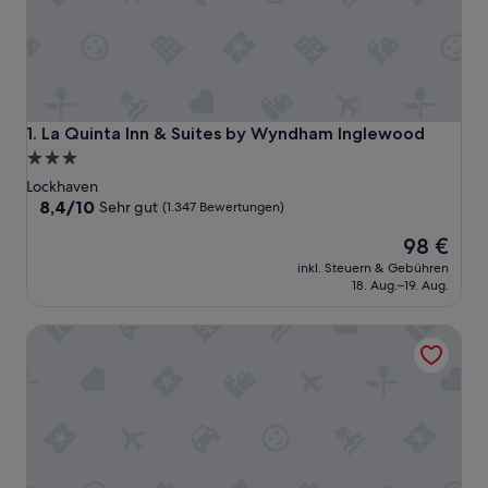
La Quinta Inn & Suites by Wyndham Inglewood
1. La Quinta Inn & Suites by Wyndham Inglewood
3.0-
Sterne-
Lockhaven
Unterkunft
8.4
8,4/10
Sehr gut
(1.347 Bewertungen)
von
Der
98 €
10,
Preis
Sehr
inkl. Steuern & Gebühren
beträgt
gut,
18. Aug.–19. Aug.
98 €
(1.347
Bewertungen)
Hyatt Place LAX/Century Blvd