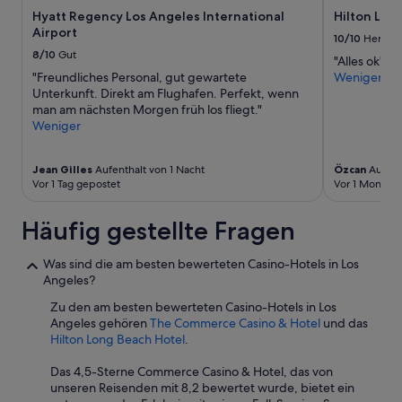
Verfügbarkeiten
e
Hyatt Regency Los Angeles International
Hilton Los
können
p
Airport
sich
r
10/10
Hervor
ändern.
o
8/10
Gut
"Alles ok"
Es
p
"Freundliches Personal, gut gewartete
Weniger
können
e
Unterkunft. Direkt am Flughafen. Perfekt, wenn
zusätzliche
r
man am nächsten Morgen früh los fliegt."
Bedingungen
t
Weniger
gelten.
y
,
w
Jean Gilles
Aufenthalt von 1 Nacht
Özcan
Aufenth
h
Vor 1 Tag gepostet
Vor 1 Monat g
i
c
Häufig gestellte Fragen
h
l
Was sind die am besten bewerteten Casino-Hotels in Los
i
Angeles?
m
i
Zu den am besten bewerteten Casino-Hotels in Los
t
Angeles gehören
The Commerce Casino & Hotel
und das
e
Hilton Long Beach Hotel
.
d
t
Das 4,5-Sterne Commerce Casino & Hotel, das von
h
unseren Reisenden mit 8,2 bewertet wurde, bietet ein
e