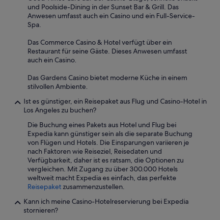
und Poolside-Dining in der Sunset Bar & Grill. Das
o
Anwesen umfasst auch ein Casino und ein Full-Service-
v
Spa.
e
d
Das Commerce Casino & Hotel verfügt über ein
l
Restaurant für seine Gäste. Dieses Anwesen umfasst
i
auch ein Casino.
g
h
Das Gardens Casino bietet moderne Küche in einem
t
stilvollen Ambiente.
i
n
Ist es günstiger, ein Reisepaket aus Flug und Casino-Hotel in
g
Los Angeles zu buchen?
f
i
Die Buchung eines Pakets aus Hotel und Flug bei
x
Expedia kann günstiger sein als die separate Buchung
t
von Flügen und Hotels. Die Einsparungen variieren je
u
nach Faktoren wie Reiseziel, Reisedaten und
r
Verfügbarkeit, daher ist es ratsam, die Optionen zu
e
vergleichen. Mit Zugang zu über 300.000 Hotels
s
weltweit macht Expedia es einfach, das perfekte
a
Reisepaket
zusammenzustellen.
n
Kann ich meine Casino-Hotelreservierung bei Expedia
d
stornieren?
s