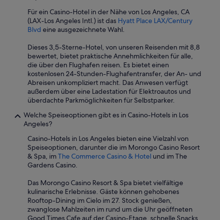
l
Für ein Casino-Hotel in der Nähe von Los Angeles, CA
y
(LAX-Los Angeles Intl.) ist das
Hyatt Place LAX/Century
r
Blvd
eine ausgezeichnete Wahl.
e
n
Dieses 3,5-Sterne-Hotel, von unseren Reisenden mit 8,8
o
bewertet, bietet praktische Annehmlichkeiten für alle,
v
die über den Flughafen reisen. Es bietet einen
a
kostenlosen 24-Stunden-Flughafentransfer, der An- und
t
Abreisen unkompliziert macht. Das Anwesen verfügt
e
außerdem über eine Ladestation für Elektroautos und
d
überdachte Parkmöglichkeiten für Selbstparker.
w
i
Welche Speiseoptionen gibt es in Casino-Hotels in Los
t
Angeles?
h
Casino-Hotels in Los Angeles bieten eine Vielzahl von
n
Speiseoptionen, darunter die im Morongo Casino Resort
e
& Spa, im
The Commerce Casino & Hotel
und im The
w
Gardens Casino.
a
n
Das Morongo Casino Resort & Spa bietet vielfältige
d
kulinarische Erlebnisse. Gäste können gehobenes
i
Rooftop-Dining im Cielo im 27. Stock genießen,
m
zwanglose Mahlzeiten im rund um die Uhr geöffneten
p
Good Times Cafe auf der Casino-Etage, schnelle Snacks
r