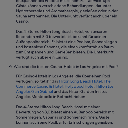
entspannendes Erlebnis mit seinem Full-Service-Spa.
p
Gäste können verschiedene Behandlungen, darunter
a
Hydrotherapie und Aromatherapie, genießen oder in der
r
Sauna entspannen. Die Unterkunft verfügt auch über ein
k
Casino.
i
n
Das 4-Sterne Hilton Long Beach Hotel, von unseren
g
Reisenden mit 8,0 bewertet, ist bekannt für seinen
s
Außenpoolbereich. Es bietet eine Poolbar, Sonnenliegen
p
und kostenlose Cabanas, die einen komfortablen Raum
a
zum Entspannen und Genießen bieten. Die Unterkunft
c
verfügt auch über ein Casino.
e
t
Was sind die besten Casino-Hotels in Los Angeles mit Pool?
h
a
Für Casino-Hotels in Los Angeles, die über einen Pool
t
verfügen, solltet ihr das
Hilton Long Beach Hotel
,
The
w
Commerce Casino & Hotel
,
Hollywood Hotel
,
Hilton Los
a
Angeles/San Gabriel
und das Hilton Garden Inn Los
s
Angeles Montebello in Betracht ziehen.
a
l
Das 4-Sterne Hilton Long Beach Hotel mit einer
r
Bewertung von 8,0 bietet einen Außenpoolbereich mit
e
Sonnenliegen, Cabanas und Sonnenschirmen. Gäste
a
können auch eine Poolbar für Erfrischungen genießen.
d