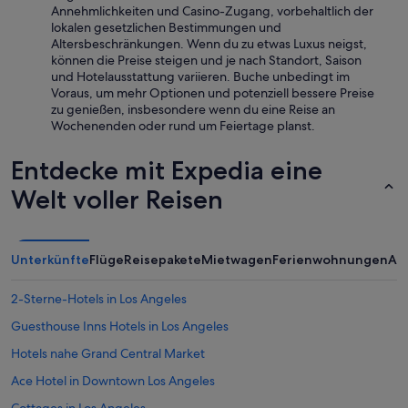
e
Annehmlichkeiten und Casino-Zugang, vorbehaltlich der
d
lokalen gesetzlichen Bestimmungen und
.
Altersbeschränkungen. Wenn du zu etwas Luxus neigst,
T
können die Preise steigen und je nach Standort, Saison
h
und Hotelausstattung variieren. Buche unbedingt im
e
Voraus, um mehr Optionen und potenziell bessere Preise
m
zu genießen, insbesondere wenn du eine Reise an
a
Wochenenden oder rund um Feiertage planst.
t
t
Entdecke mit Expedia eine
r
e
Welt voller Reisen
s
s
w
a
Unterkünfte
Flüge
Reisepakete
Mietwagen
Ferienwohnungen
An
s
e
x
2-Sterne-Hotels in Los Angeles
t
Guesthouse Inns Hotels in Los Angeles
r
e
Hotels nahe Grand Central Market
m
e
Ace Hotel in Downtown Los Angeles
l