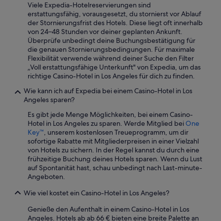
h
Viele Expedia-Hotelreservierungen sind
o
erstattungsfähig, vorausgesetzt, du stornierst vor Ablauf
w
der Stornierungsfrist des Hotels. Diese liegt oft innerhalb
e
von 24–48 Stunden vor deiner geplanten Ankunft.
r
Überprüfe unbedingt deine Buchungsbestätigung für
f
die genauen Stornierungsbedingungen. Für maximale
i
Flexibilität verwende während deiner Suche den Filter
x
„Voll erstattungsfähige Unterkunft" von Expedia, um das
t
richtige Casino-Hotel in Los Angeles für dich zu finden.
u
r
Wie kann ich auf Expedia bei einem Casino-Hotel in Los
e
Angeles sparen?
s
Es gibt jede Menge Möglichkeiten, bei einem Casino-
a
Hotel in Los Angeles zu sparen. Werde Mitglied bei
One
s
Key™
, unserem kostenlosen Treueprogramm, um dir
w
sofortige Rabatte mit Mitgliederpreisen in einer Vielzahl
e
von Hotels zu sichern. In der Regel kannst du durch eine
l
frühzeitige Buchung deines Hotels sparen. Wenn du Lust
l
auf Spontanität hast, schau unbedingt nach Last-minute-
a
Angeboten.
s
t
Wie viel kostet ein Casino-Hotel in Los Angeles?
h
e
Genieße den Aufenthalt in einem Casino-Hotel in Los
b
Angeles. Hotels ab ab 66 € bieten eine breite Palette an