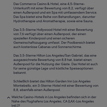
y
Das Commerce Casino & Hotel, eine 4,5-Sterne-
l
Unterkunft mit einer Bewertung von 8,2, verfügt über
i
einen Außenpool und ein Spa mit umfassendem Service.
m
Das Spa bietet eine Reihe von Behandlungen, darunter
i
Hydrotherapie und Aromatherapie, sowie eine Sauna.
t
e
Das 3,5-Sterne Hollywood Hotel mit einer Bewertung
d
von 7,6 verfügt über einen Außenpool, der einen
.
speziellen Kinderpool und einen sicheren
O
Gemeinschaftszugang umfasst. Der Poolbereich bietet
u
auch kostenlose Cabanas und Sonnenschirme.
r
r
Das 3,5-Sterne Hilton Los Angeles/San Gabriel, das eine
o
ausgezeichnete Bewertung von 8,8 hat, bietet einen
o
Außenpool für die Nutzung der Gäste. Das Hotel ist auch
m
für seine günstige Lage und köstliche Speiseoptionen
w
bekannt.
a
s
Schließlich bietet das Hilton Garden Inn Los Angeles
r
Montebello, ein 3-Sterne-Hotel mit einer Bewertung von
e
8,8, ebenfalls einen Außenpool.
c
Welche Casino-Hotels in Los Angeles befinden sich in der
e
Nähe des Flughafens Los Angeles, CA (LAX-Los Angeles
n
Intl.)?
t