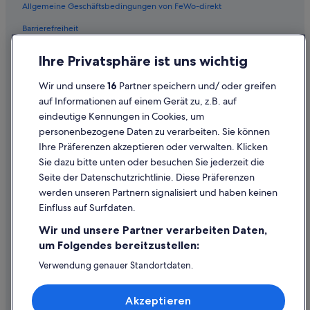
Luxus in Downtown Los Angeles
Allgemeine Geschäftsbedingungen von FeWo-direkt
Fairmont Hotels in Los Angeles
Barrierefreiheit
Romantische in Los Angeles
Datenschutz
Ihre Privatsphäre ist uns wichtig
Hotels mit Yoga in Downtown Los Angeles
Cookies
Hotels nahe Crypto.com Arena
Wir und unsere
16
Partner speichern und/ oder greifen
Rechtliche Hinweise/Kontakt
auf Informationen auf einem Gerät zu, z.B. auf
Hausboote in Los Angeles
eindeutige Kennungen in Cookies, um
Inhaltsrichtlinien und Melden von Inhalten
Hotels mit Suiten in Los Angeles
personenbezogene Daten zu verarbeiten. Sie können
Ihre Präferenzen akzeptieren oder verwalten. Klicken
Villen in Los Angeles
Hilfe
Sie dazu bitte unten oder besuchen Sie jederzeit die
Hotels mit Yoga in Los Angeles
Hilfe
Seite der Datenschutzrichtlinie. Diese Präferenzen
werden unseren Partnern signalisiert und haben keinen
Flug stornieren
Einfluss auf Surfdaten.
Hotel- oder Ferienunterkunftsbuchung stornieren
Wir und unsere Partner verarbeiten Daten,
Rückerstattungsdauer
um Folgendes bereitzustellen:
Expedia-Gutschein einlösen
Verwendung genauer Standortdaten.
Endgeräteeigenschaften zur Identifikation aktiv abfragen.
Internationale Reisedokumente
Speichern von oder Zugriff auf Informationen auf einem
Akzeptieren
Endgerät. Personalisierte Werbung und Inhalte, Messung