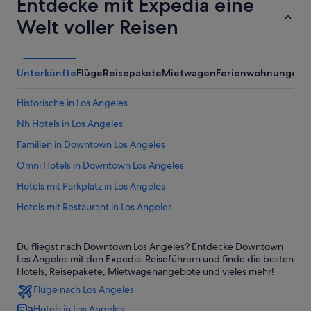
Entdecke mit Expedia eine
Welt voller Reisen
Unterkünfte
Flüge
Reisepakete
Mietwagen
Ferienwohnungen
A
Historische in Los Angeles
Nh Hotels in Los Angeles
Familien in Downtown Los Angeles
Omni Hotels in Downtown Los Angeles
Hotels mit Parkplatz in Los Angeles
Hotels mit Restaurant in Los Angeles
Haustierfreundliche in Downtown Los Angeles
Du fliegst nach Downtown Los Angeles? Entdecke Downtown
Ace Hotel in Downtown Los Angeles
Los Angeles mit den Expedia-Reiseführern und finde die besten
Familien in Little Tokyo
Hotels, Reisepakete, Mietwagenangebote und vieles mehr!
Flüge nach Los Angeles
Los Angeles Hotels
Hotels in Los Angeles