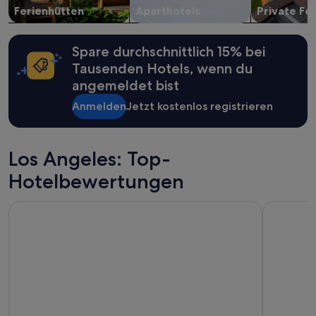
a
können
Ferienhütten
Aparthotels
Private Fe
s
.
sich
!
N
ändern.
“
o
Es
Spare durchschnittlich 15% bei
b
können
u
zusätzliche
Tausenden Hotels, wenn du
3
Bedingungen
angemeldet bist
b
gelten.
u
Anmelden
Jetzt kostenlos registrieren
i
l
d
i
Los Angeles: Top-
n
Hotelbewertungen
g
s
o
Loews Hollywood Hotel
Hyatt Rege
v
e
r
.
“