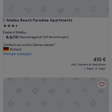
Malibu Beach Paradise Apartments
1. Malibu Beach Paradise Apartments
3.5-
Sterne-
Eastern Malibu
Unterkunft
8.6
8,6/10
Hervorragend
(241 Bewertungen)
von
„
„Einfach nur schön Gerne wieder “
10,
E
Richard
Hervorragend,
i
Weniger anzeigen
(241
n
Der
410 €
Bewertungen)
f
Preis
inkl. Steuern & Gebühren
a
beträgt
1. Sept.–2. Sept.
c
410 €
h
SA Beach by Stay Awhile Villas
n
u
r
s
c
h
ö
n