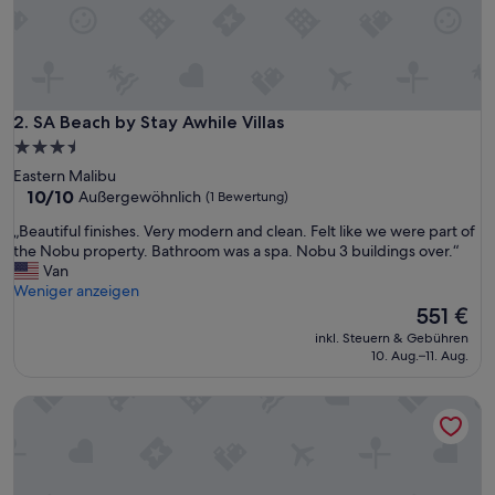
G
e
r
n
e
w
SA Beach by Stay Awhile Villas
2. SA Beach by Stay Awhile Villas
i
3.5-
e
Sterne-
Eastern Malibu
d
Unterkunft
10.0
10/10
Außergewöhnlich
(1 Bewertung)
e
von
r
„
„Beautiful finishes. Very modern and clean. Felt like we were part of
10,
“
B
the Nobu property. Bathroom was a spa. Nobu 3 buildings over.“
Außergewöhnlich,
e
Van
(1
a
Weniger anzeigen
Bewertung)
u
Der
551 €
t
Preis
inkl. Steuern & Gebühren
i
beträgt
10. Aug.–11. Aug.
f
551 €
u
Cozy studio with private entrance in quiet neighborhood. Pe
l
f
i
n
i