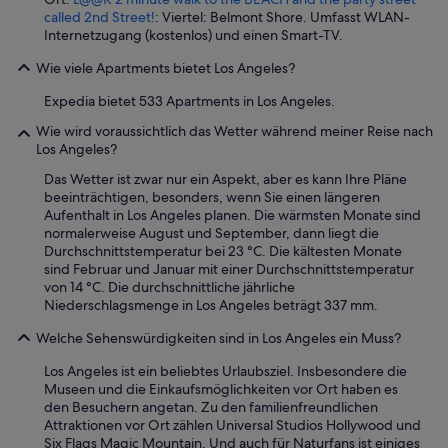
called 2nd Street!
: Viertel: Belmont Shore. Umfasst WLAN-
Internetzugang (kostenlos) und einen Smart-TV.
Wie viele Apartments bietet Los Angeles?
Expedia bietet 533 Apartments in Los Angeles.
Wie wird voraussichtlich das Wetter während meiner Reise nach
Los Angeles?
Das Wetter ist zwar nur ein Aspekt, aber es kann Ihre Pläne
beeinträchtigen, besonders, wenn Sie einen längeren
Aufenthalt in Los Angeles planen. Die wärmsten Monate sind
normalerweise August und September, dann liegt die
Durchschnittstemperatur bei 23 °C. Die kältesten Monate
sind Februar und Januar mit einer Durchschnittstemperatur
von 14 °C. Die durchschnittliche jährliche
Niederschlagsmenge in Los Angeles beträgt 337 mm.
Welche Sehenswürdigkeiten sind in Los Angeles ein Muss?
Los Angeles ist ein beliebtes Urlaubsziel. Insbesondere die
Museen und die Einkaufsmöglichkeiten vor Ort haben es
den Besuchern angetan. Zu den familienfreundlichen
Attraktionen vor Ort zählen Universal Studios Hollywood und
Six Flags Magic Mountain. Und auch für Naturfans ist einiges