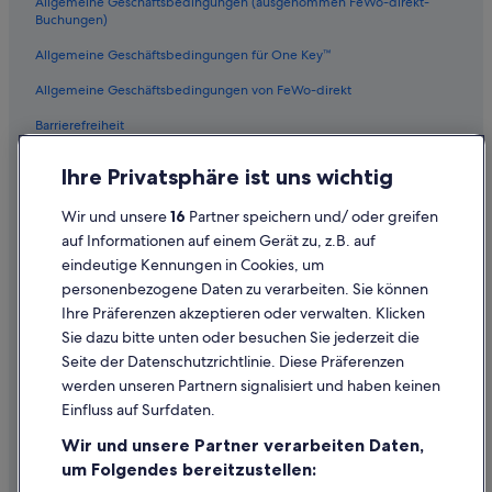
Allgemeine Geschäftsbedingungen (ausgenommen FeWo-direkt-
Motel 6 Hotels in Los Angeles
Buchungen)
Ranches in Zentrum von Los Angeles
Allgemeine Geschäftsbedingungen für One Key™
Strand in Los Angeles
Allgemeine Geschäftsbedingungen von FeWo-direkt
B&B in Zentrum von Los Angeles
Barrierefreiheit
Hotel-Resorts in Los Angeles
Datenschutz
Hotels mit Suiten in Downtown Los Angeles
Ihre Privatsphäre ist uns wichtig
Cookies
Hostels in Los Angeles
Wir und unsere
16
Partner speichern und/ oder greifen
Rechtliche Hinweise/Kontakt
Motels in Los Angeles
auf Informationen auf einem Gerät zu, z.B. auf
eindeutige Kennungen in Cookies, um
Inhaltsrichtlinien und Melden von Inhalten
Aparthotels in Zentrum von Los Angeles
personenbezogene Daten zu verarbeiten. Sie können
Extended Stay America Hotels in Los Angeles
Ihre Präferenzen akzeptieren oder verwalten. Klicken
Hilfe
Hotels nahe Los Angeles Flower District
Sie dazu bitte unten oder besuchen Sie jederzeit die
Hilfe
Seite der Datenschutzrichtlinie. Diese Präferenzen
Familien in Little Tokyo
werden unseren Partnern signalisiert und haben keinen
Flug stornieren
Hotels mit Aussicht in Los Angeles
Einfluss auf Surfdaten.
Hotel- oder Ferienunterkunftsbuchung stornieren
Business in Downtown Los Angeles
Wir und unsere Partner verarbeiten Daten,
Rückerstattungsdauer
Romantische in Downtown Los Angeles
um Folgendes bereitzustellen: