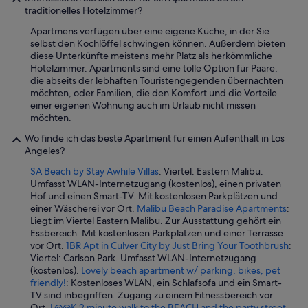
traditionelles Hotelzimmer?
Apartmens verfügen über eine eigene Küche, in der Sie
selbst den Kochlöffel schwingen können. Außerdem bieten
diese Unterkünfte meistens mehr Platz als herkömmliche
Hotelzimmer. Apartments sind eine tolle Option für Paare,
die abseits der lebhaften Touristengegenden übernachten
möchten, oder Familien, die den Komfort und die Vorteile
einer eigenen Wohnung auch im Urlaub nicht missen
möchten.
Wo finde ich das beste Apartment für einen Aufenthalt in Los
Angeles?
SA Beach by Stay Awhile Villas
: Viertel: Eastern Malibu.
Umfasst WLAN-Internetzugang (kostenlos), einen privaten
Hof und einen Smart-TV. Mit kostenlosen Parkplätzen und
einer Wäscherei vor Ort.
Malibu Beach Paradise Apartments
:
Liegt im Viertel Eastern Malibu. Zur Ausstattung gehört ein
Essbereich. Mit kostenlosen Parkplätzen und einer Terrasse
vor Ort.
1BR Apt in Culver City by Just Bring Your Toothbrush
:
Viertel: Carlson Park. Umfasst WLAN-Internetzugang
(kostenlos).
Lovely beach apartment w/ parking, bikes, pet
friendly!
: Kostenloses WLAN, ein Schlafsofa und ein Smart-
TV sind inbegriffen. Zugang zu einem Fitnessbereich vor
Ort.
L@@K 2 minute walk to the BEACH and the party street