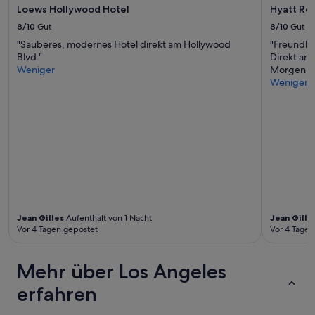
Loews Hollywood Hotel
Hyatt Reg
8/10
Gut
8/10
Gut
"Sauberes, modernes Hotel direkt am Hollywood
"Freundli
Blvd."
Direkt am
Weniger
Morgen frü
Weniger
Jean Gilles
Aufenthalt von 1 Nacht
Jean Gille
Vor 4 Tagen gepostet
Vor 4 Tagen
Mehr über Los Angeles
erfahren