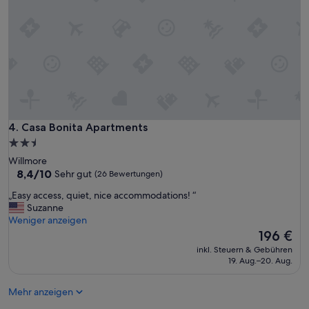
n
e
w
l
a
t
s
l
p
i
e
k
r
e
f
w
e
e
c
w
t
Casa Bonita Apartments
4. Casa Bonita Apartments
e
.
2.5-
r
“
Sterne-
e
Willmore
p
Unterkunft
8.4
8,4/10
Sehr gut
(26 Bewertungen)
a
von
„
„Easy access, quiet, nice accommodations! “
r
10,
E
Suzanne
t
Sehr
a
Weniger anzeigen
o
gut,
s
f
Der
196 €
(26
y
t
Preis
Bewertungen)
inkl. Steuern & Gebühren
a
h
beträgt
19. Aug.–20. Aug.
c
e
196 €
c
N
Mehr anzeigen
e
o
s
b