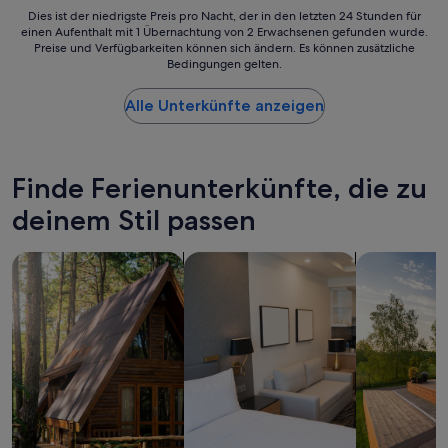
s
u
Dies
Dies ist der niedrigste Preis pro Nacht, der in den letzten 24 Stunden für
,
einen Aufenthalt mit 1 Übernachtung von 2 Erwachsenen gefunden wurde.
p
ist
Preise und Verfügbarkeiten können sich ändern. Es können zusätzliche
q
r
der
Bedingungen gelten.
u
o
niedrigste
i
p
Preis
e
Alle Unterkünfte anzeigen
e
pro
t
r
Nacht,
,
t
der
n
y
in
i
.
den
Finde Ferienunterkünfte, die zu
c
B
letzten
e
deinem Stil passen
a
24 Stunden
a
t
für
c
h
einen
Suche nach Ferienhütten
Suche nach Aparthotels
Suche nach p
c
r
Aufenthalt
o
o
mit
m
o
1 Übernachtung
m
m
von
o
w
2 Erwachsenen
d
a
gefunden
a
s
wurde.
t
a
Preise
i
s
und
o
p
Verfügbarkeiten
n