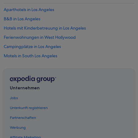
Aparthotels in Los Angeles
B&B in Los Angeles
Hotels mit Kinderbetreuung in Los Angeles
Ferienwohnungen in West Hollywood
Campingplätze in Los Angeles
Motels in South Los Angeles
Pensionen in Zentrum von Los Angeles
Hotels mit WLAN in Los Angeles
Hotels nahe Eastern Columbia Building
Unternehmen
3-Sterne-Hotels in Los Angeles
Jobs
Hausboote in Northeast Los Angeles
Unterkunft registrieren
4-Sterne-Hotels in Los Angeles
Partnerschaften
Hotels nahe Orpheum Theatre
Werbung
Loews Hotels in Los Angeles
Affiliate Marketing