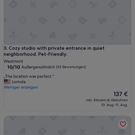
s
h
e
s
.
V
e
r
y
Cozy studio with private entrance in quiet neighborhood. Pe
3. Cozy studio with private entrance in quiet
m
neighborhood. Pet-Friendly.
o
Westmont
d
10.0
10/10
Außergewöhnlich
(53 Bewertungen)
e
von
r
„
„The location was perfect.“
10,
n
T
Lorinda
Außergewöhnlich,
a
h
Weniger anzeigen
(53
n
e
Der
137 €
Bewertungen)
d
l
Preis
inkl. Steuern & Gebühren
c
o
beträgt
10. Aug.–11. Aug.
l
c
137 €
e
a
a
Casa Bonita Apartments
t
n
i
.
o
F