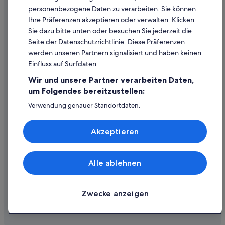
personenbezogene Daten zu verarbeiten. Sie können
Ihre Präferenzen akzeptieren oder verwalten. Klicken
Hilfe
Sie dazu bitte unten oder besuchen Sie jederzeit die
Hilfe
Seite der Datenschutzrichtlinie. Diese Präferenzen
werden unseren Partnern signalisiert und haben keinen
Flug stornieren
Einfluss auf Surfdaten.
Hotel- oder Ferienunterkunftsbuchung stornieren
Wir und unsere Partner verarbeiten Daten,
Rückerstattungsdauer
um Folgendes bereitzustellen:
Expedia-Gutschein einlösen
Verwendung genauer Standortdaten.
Endgeräteeigenschaften zur Identifikation aktiv abfragen.
Internationale Reisedokumente
Speichern von oder Zugriff auf Informationen auf einem
Akzeptieren
Endgerät. Personalisierte Werbung und Inhalte, Messung
von Werbeleistung und der Performance von Inhalten,
Zielgruppenforschung sowie Entwicklung und
Verbesserung von Angeboten.
Alle ablehnen
© 2026 Expedia, Inc., ein Unternehmen der Expedia Group. Alle Rechte
Liste der Partner (Lieferanten)
vorbehalten. Expedia und das Expedia-Logo sind Handelsmarken oder
eingetragene Handelsmarken von Expedia, Inc.
Zwecke anzeigen