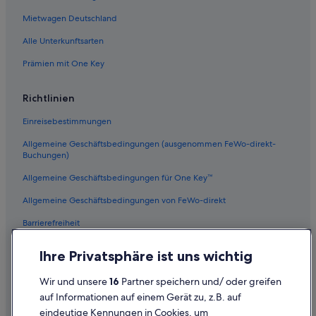
Mietwagen Deutschland
Alle Unterkunftsarten
Prämien mit One Key
Richtlinien
Einreisebestimmungen
Allgemeine Geschäftsbedingungen (ausgenommen FeWo-direkt-
Buchungen)
Allgemeine Geschäftsbedingungen für One Key™
Allgemeine Geschäftsbedingungen von FeWo-direkt
Barrierefreiheit
Datenschutz
Ihre Privatsphäre ist uns wichtig
Cookies
Wir und unsere
16
Partner speichern und/ oder greifen
Rechtliche Hinweise/Kontakt
auf Informationen auf einem Gerät zu, z.B. auf
eindeutige Kennungen in Cookies, um
Inhaltsrichtlinien und Melden von Inhalten