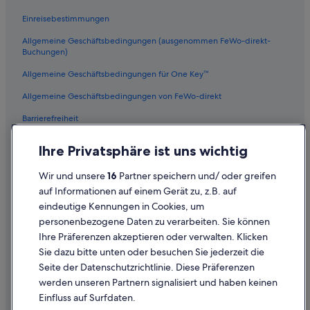
Vagabond Inn Hotels in Los Angeles
Einreisebestimmungen
Design Hotels in Los Angeles
Allgemeine Geschäftsbedingungen (ausgenommen FeWo-direkt-
Hotels mit Restaurant in Downtown Los Angeles
Buchungen)
Little Tokyo: Hotels
Allgemeine Geschäftsbedingungen für One Key™
Four Seasons Hotels in Los Angeles
Allgemeine Geschäftsbedingungen von FeWo-direkt
Hotels mit Whirlpool in Downtown Los Angeles
Barrierefreiheit
Extended Stay America Hotels in Los Angeles
Datenschutz
Hotels mit Meerblick in Los Angeles
Ihre Privatsphäre ist uns wichtig
Cookies
Fairmont Hotels in Los Angeles
Wir und unsere
16
Partner speichern und/ oder greifen
Rechtliche Hinweise/Kontakt
Hyatt Hotels in Los Angeles
auf Informationen auf einem Gerät zu, z.B. auf
eindeutige Kennungen in Cookies, um
Inhaltsrichtlinien und Melden von Inhalten
Oyo Rooms Hotels in Los Angeles
personenbezogene Daten zu verarbeiten. Sie können
Best Western Hotels in Los Angeles
Ihre Präferenzen akzeptieren oder verwalten. Klicken
Hilfe
Wynn Resorts in Los Angeles
Sie dazu bitte unten oder besuchen Sie jederzeit die
Hilfe
Seite der Datenschutzrichtlinie. Diese Präferenzen
Viceroy Hotel Group in Los Angeles
werden unseren Partnern signalisiert und haben keinen
Flug stornieren
Golf in Los Angeles County
Einfluss auf Surfdaten.
Hotel- oder Ferienunterkunftsbuchung stornieren