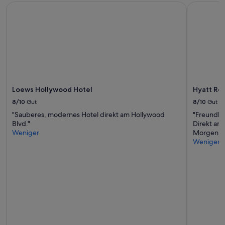
Loews Hollywood Hotel
Hyatt Rege
Loews Hollywood Hotel
Hyatt Reg
8/10
Gut
8/10
Gut
"Sauberes, modernes Hotel direkt am Hollywood
"Freundli
Blvd."
Direkt am
Weniger
Morgen frü
Weniger