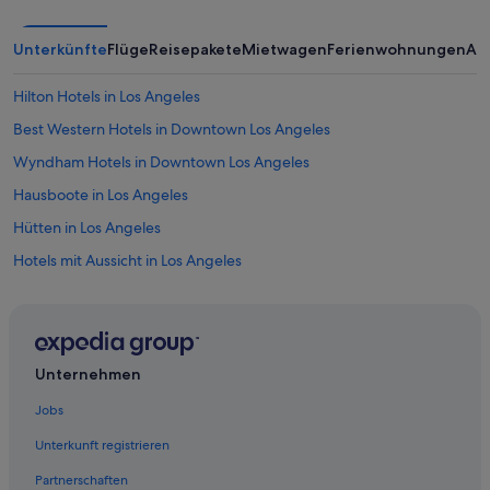
Unterkünfte
Flüge
Reisepakete
Mietwagen
Ferienwohnungen
An
Hilton Hotels in Los Angeles
Best Western Hotels in Downtown Los Angeles
Wyndham Hotels in Downtown Los Angeles
Hausboote in Los Angeles
Hütten in Los Angeles
Hotels mit Aussicht in Los Angeles
Hotels nahe Eastern Columbia Building
Loews Hotels in Los Angeles
Hostels in Los Angeles
Unternehmen
Hotels nahe Los Angeles Flower District
Jobs
Extended Stay America Hotels in Hollywood
Unterkunft registrieren
Los Angeles Hotels
Partnerschaften