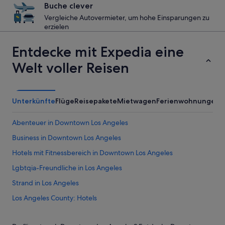
Buche clever
Vergleiche Autovermieter, um hohe Einsparungen zu
erzielen
Entdecke mit Expedia eine
Welt voller Reisen
Unterkünfte
Flüge
Reisepakete
Mietwagen
Ferienwohnungen
A
Abenteuer in Downtown Los Angeles
Business in Downtown Los Angeles
Hotels mit Fitnessbereich in Downtown Los Angeles
Lgbtqia-Freundliche in Los Angeles
Strand in Los Angeles
Los Angeles County: Hotels
Motels in Los Angeles