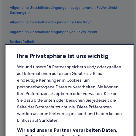
4-Sterne-Hotels in Downtown Los Angeles
Allgemeine Geschäftsbedingungen (ausgenommen FeWo-direkt-
Hilton Hotels in Downtown Los Angeles
Buchungen)
Los Angeles Hotels
Allgemeine Geschäftsbedingungen für One Key™
Historische in Downtown Los Angeles
Allgemeine Geschäftsbedingungen von FeWo-direkt
Romantische in Downtown Los Angeles
Barrierefreiheit
Hotels mit Pool in Downtown Los Angeles
Datenschutz
Ihre Privatsphäre ist uns wichtig
Cookies
Wir und unsere
16
Partner speichern und/ oder greifen
Rechtliche Hinweise/Kontakt
auf Informationen auf einem Gerät zu, z.B. auf
eindeutige Kennungen in Cookies, um
Inhaltsrichtlinien und Melden von Inhalten
personenbezogene Daten zu verarbeiten. Sie können
Ihre Präferenzen akzeptieren oder verwalten. Klicken
Hilfe
Sie dazu bitte unten oder besuchen Sie jederzeit die
Hilfe
Seite der Datenschutzrichtlinie. Diese Präferenzen
werden unseren Partnern signalisiert und haben keinen
Flug stornieren
Einfluss auf Surfdaten.
Hotel- oder Ferienunterkunftsbuchung stornieren
Wir und unsere Partner verarbeiten Daten,
Rückerstattungsdauer