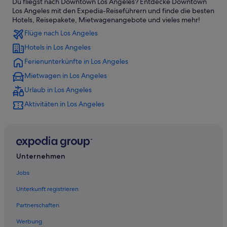
Du fliegst nach Downtown Los Angeles? Entdecke Downtown
Hotels mit Sauna in Downtown Los Angeles
Los Angeles mit den Expedia-Reiseführern und finde die besten
Hotels mit Meerblick in Los Angeles
Hotels, Reisepakete, Mietwagenangebote und vieles mehr!
Flüge nach Los Angeles
Schlösser in Los Angeles
Hotels in Los Angeles
Günstige in Downtown Los Angeles
Ferienunterkünfte in Los Angeles
Pacifica Hotels in Los Angeles
Mietwagen in Los Angeles
All-Inclusive- in Los Angeles
Urlaub in Los Angeles
Wohnungen in Los Angeles
Aktivitäten in Los Angeles
Oakwood Hotels in Los Angeles
Toy District: Hotels
Vagabond Inn Hotels in Los Angeles
Best Western Hotels in Los Angeles
Unternehmen
Loews Hotels in Los Angeles
Jobs
3-Sterne-Hotels in Los Angeles
Unterkunft registrieren
Walt Disney World Resort in Los Angeles
Partnerschaften
Campingplätze in Los Angeles
Werbung