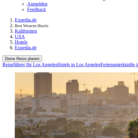
Anmelden
Feedback
Expedia.de
Best Western-Hotels
Kalifornien
USA
Hotels
Expedia.de
Deine Reise planen
Reiseführer für Los Angeles
Hotels in Los Angeles
Ferienunterkünfte 