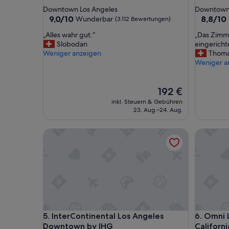
Sterne-
Sterne-
Downtown Los Angeles
Downtown 
Unterkunft
Unterkun
9.0
8.8
9,0/10
8,8/10
Wunderbar
(3.112 Bewertungen)
von
von
„
„
„Alles wahr gut.“
„Das Zimm
10,
10,
A
D
Slobodan
eingericht
Wunderbar,
Hervorr
l
a
Weniger anzeigen
Thom
(3.112
(2.852
l
s
Weniger a
Bewertungen)
Bewertu
e
Z
s
i
w
Der
m
192 €
a
Preis
m
inkl. Steuern & Gebühren
h
beträgt
e
23. Aug.–24. Aug.
r
192 €
r
g
w
InterContinental Los Angeles Downtown by IHG
Omni Los 
u
a
t
r
.
g
“
r
o
s
s
,
m
InterContinental Los Angeles Downtown by IHG
Omni Los 
5. InterContinental Los Angeles
6. Omni 
o
Downtown by IHG
Californi
d