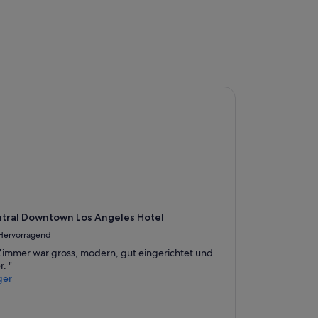
ral Downtown Los Angeles Hotel
tral Downtown Los Angeles Hotel
Hervorragend
Zimmer war gross, modern, gut eingerichtet und
. "
ger