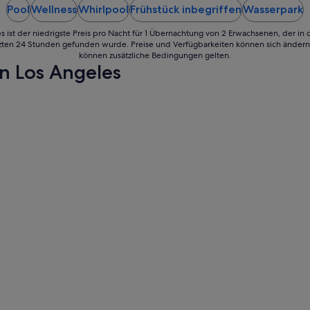
zum
Pool
Wellness
Whirlpool
Frühstück inbegriffen
Wasserpark
t
24.
i
s ist der niedrigste Preis pro Nacht für 1 Übernachtung von 2 Erwachsenen, der in
n
Aug.
tzten 24 Stunden gefunden wurde. Preise und Verfügbarkeiten können sich ändern.
k
können zusätzliche Bedingungen gelten.
e
n Los Angeles
n
,
w
i
r
h
a
b
e
n
n
i
c
h
t
g
e
d
u