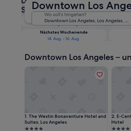
Downtown Los Angeles: Verfü
Downtown Los Angele
Sterne-Hotels prüfen
Wo soll’s hingehen?
Heute
9. Aug. - 10. Aug.
Nächstes Wochenende
14. Aug. - 16. Aug.
Downtown Los Angeles – un
The Westin Bonaventure Hotel and Suites, Los An
E-Centra
The Westin Bonaventure Hotel and Suites, Los An
E-Centra
1. The Westin Bonaventure Hotel and
2. E-Cen
Suites, Los Angeles
Hotel
4.0-
4.0-