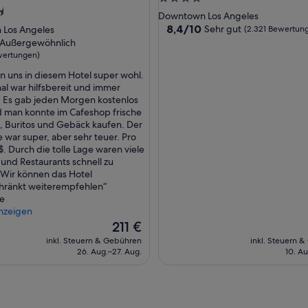
w
Sterne-
Downtown Los Angeles
a
Unterkunft
8.4
8,4/10
Sehr gut
Los Angeles
(2.321 Bewertun
n
von
ft
Außergewöhnlich
n
10,
wertungen)
e
Sehr
w
en uns in diesem Hotel super wohl.
gut,
wöhnlich,
a
al war hilfsbereit und immer
(2.321
r
. Es gab jeden Morgen kostenlos
Bewertungen)
ngen)
s
 man konnte im Cafeshop frische
e
 Buritos und Gebäck kaufen. Der
h
e war super, aber sehr teuer. Pro
r
$. Durch die tolle Lage waren viele
s
und Restaurants schnell zu
c
 Wir können das Hotel
h
hränkt weiterempfehlen“
l
e
e
nzeigen
c
Der
211 €
h
Preis
inkl. Steuern & Gebühren
inkl. Steuern 
t
beträgt
26. Aug.–27. Aug.
10. Au
,
211 €
F
e
n
s