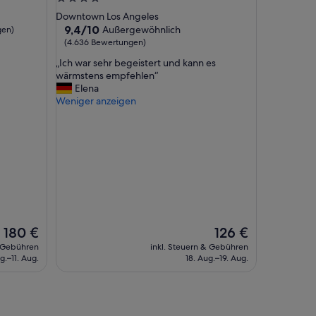
b
Sterne-
Downtown Los Angeles
l
Unterkunft
9.4
9,4/10
Außergewöhnlich
gen)
e
von
(4.636 Bewertungen)
p
10,
r
„
„Ich war sehr begeistert und kann es
Außergewöhnlich,
i
I
wärmstens empfehlen“
(4.636
c
c
Elena
Bewertungen)
e
h
Weniger anzeigen
“
w
a
r
s
e
h
r
b
e
g
Der
Der
180 €
126 €
e
Preis
Preis
& Gebühren
inkl. Steuern & Gebühren
i
beträgt
beträgt
g.–11. Aug.
18. Aug.–19. Aug.
s
180 €
126 €
t
e
r
t