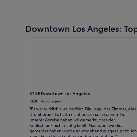
r
-
f
S
r
k
e
y
u
b
Downtown Los Angeles: To
n
a
d
r
STILE Downtown Los Angeles
l
o
i
h
c
n
h
e
.
F
E
l
s
a
g
i
a
r
b
v
STILE Downtown Los Angeles
j
i
e
e
10/10
Hervorragend
d
l
"Es war wirklich alles perfekt. Die Lage, das Zimmer, alles
e
z
Drumherum. Es hätte nicht besser sein können. Bei
n
u
unserer Anreise haben wir gemerkt, dass der
M
t
Kühlschrank nicht richtig kühlt. Nachdem wir dies
o
e
gemeldet haben wurde er umgehend ausgetauscht. Ich
r
u
kann diese Unterkunft nur jedem empfehlen."