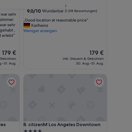
Sterne-
wertungen)
Downtown Los Angeles
Unterkunft
9.0
9,0/10
Wunderbar
(1.318 Bewertungen)
 war sehr
von
, zimmer
„
„Good location at reasonable price“
10,
 war sehr
G
Karlheinz
Wunderbar,
 gehabt ,
o
Weniger anzeigen
(1.318
t erlebt“
o
Bewertungen)
d
l
Der
o
Der
179 €
179 €
Preis
c
Preis
& Gebühren
inkl. Steuern & Gebühren
beträgt
a
beträgt
.–31. Aug.
30. Aug.–31. Aug.
179 €
t
179 €
i
citizenM Los Angeles Downtown
o
n
a
t
r
e
a
s
o
citizenM Los Angeles Downtown
les
8. citizenM Los Angeles Downtown
n
4.0-
a