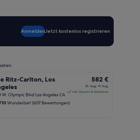
u
n
d
k
a
Anmelden
Jetzt kostenlos registrieren
n
n
e
s
w
ä
nsehen.
r
m
Der
e Ritz-Carlton, Los
582 €
s
t
Preis
geles
10. Aug.–11. Aug.
e
beträgt
inkl. Steuern & Gebühren
 W. Olympic Blvd Los Angeles CA
n
582 €
s
/
10
Wunderbar! (607 Bewertungen)
pro
e
Nacht
m
vom
p
f
10.
e
Aug.
h
bis