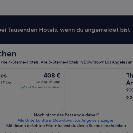
t
e
r
w
a
 bei Tausenden Hotels, wenn du angemeldet bist
r
n
i
c
uchen
h
t
n wie 4-Sterne-Hotels. Alle 5-Sterne-Hotels in Downtown Los Angeles a
s
a
The Ritz-Carlton, Los Angeles
u
Der
les
408 €
Th
b
Preis
An
23. Aug.–24. Aug.
E Los
e
beträgt
inkl. Steuern & Gebühren
900
r
408 €
,
9,2
pro
z
Nacht
i
m
vom
Noch nicht das Passende dabei?
m
23.
Alle Unterkünfte in Downtown Los Angeles anzeigen.
e
Aug.
Mit diesen beliebten Filtern kannst du deine Suche einschränken.
r
bis
s