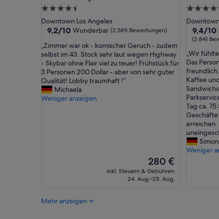
e
4.5-
4.5-
r
Sterne-
Sterne-
Downtown Los Angeles
Downtown 
n
Unterkunft
Unterkun
9.2
9.4
9,2/10
9,4/10
Wunderbar
(2.589 Bewertungen)
,
von
von
(2.841 Be
g
„
„Zimmer war ok - komischer Geruch - zudem
10,
10,
u
„
„Wir fühlt
Z
selbst im 43. Stock sehr laut wegen Highway
Wunderbar,
Außerge
t
W
Das Person
i
- Skybar ohne Flair viel zu teuer! Frühstück für
(2.589
(2.841
e
i
freundlich
m
3 Personen 200 Dollar - aber von sehr guter
Bewertungen)
Bewertu
i
r
Kaffee und
m
Qualität! Lobby traumhaft !“
n
f
Sandwichs,
e
Michaela
g
ü
Parkservic
r
Weniger anzeigen
e
h
Tag ca. 75 
w
r
l
Geschäfte 
a
i
t
erreichen.
r
c
e
uneingesc
o
h
n
Simon
k
t
u
Weniger a
-
e
n
k
Der
280 €
t
s
o
Preis
inkl. Steuern & Gebühren
u
i
m
beträgt
24. Aug.–25. Aug.
n
n
i
280 €
d
d
s
Mehr anzeigen
s
i
c
a
e
h
u