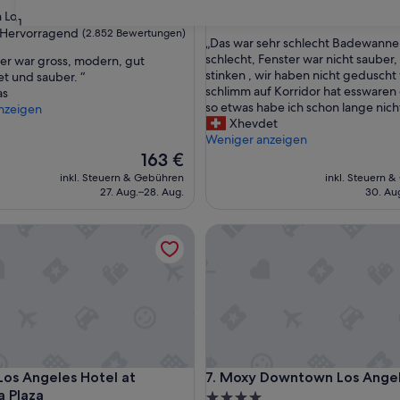
Unterkunft
8.6
8,6/10
Hervorragend
Los Angeles
(3.442 Be
31
von
ft
Hervorragend
(2.852 Bewertungen)
„
„Das war sehr schlecht Badewanne
10,
D
schlecht, Fenster war nicht sauber
er war gross, modern, gut
Hervorragend,
a
stinken , wir haben nicht geduscht
et und sauber. “
(3.442
agend,
s
schlimm auf Korridor hat esswaren
as
Bewertungen)
w
so etwas habe ich schon lange nich
nzeigen
ngen)
a
Xhevdet
r
Weniger anzeigen
s
Der
163 €
e
Preis
inkl. Steuern & Gebühren
inkl. Steuern 
h
beträgt
27. Aug.–28. Aug.
30. Aug
r
163 €
s
Angeles Hotel at California Plaza
Moxy Downtown Los Angeles
c
h
l
e
c
h
t
B
a
Angeles Hotel at California Plaza
Moxy Downtown Los Angeles
Los Angeles Hotel at
7. Moxy Downtown Los Ange
d
a Plaza
e
4.0-