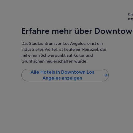
o
S
n
t
a
o
Die
l
c
le
w
k
a
Erfahre mehr über Downtow
s
r
e
h
h
Das Stadtzentrum von Los Angeles, einst ein
i
r
industrielles Viertel, ist heute ein Reiseziel, das
l
l
f
mit einem Schwerpunkt auf Kultur und
a
s
u
Grünflächen neu erschaffen wurde.
b
t
e
w
Alle Hotels in Downtown Los
r
e
Angeles anzeigen
e
g
i
e
t
n
u
H
n
i
d
g
i
h
m
w
m
a
e
y