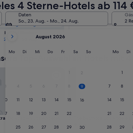
gbarkeit für 4-
s 4 Sterne-Hotels ab 114 
Daten
Gäs
Morgen
So., 23. Aug. - Mo., 24. Aug.
2 R
10. Aug. - 11. Aug.
Derzeit
In zwei Wochen
August 2026
werden
21. Aug. - 23. Aug.
die
Monate
Montag
Dienstag
Mittwoch
Donnerstag
Freitag
Samstag
Sonntag
Monta
D
Mo
Di
Mi
Do
Fr
Sa
So
Mo
Di
sere Top-Auswahl an Hotels mit 4
August
2026
und
geles
l Downtown Los Angeles Hotel
The Biltmore Los Angeles
1
1
2
September
2026
3
4
5
6
7
8
7
8
9
angezeigt.
10
11
12
13
14
15
14
15
16
17
18
19
20
21
22
21
22
23
geles
l Downtown Los Angeles Hotel
The Biltmore Los Angeles
tral Downtown Los Angeles
3. The Biltmore Los Angeles
4.0-
24
25
26
27
28
29
28
29
30
Sterne-
Downtown Los Angeles