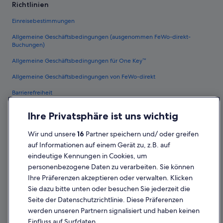
Richtlinien
Einreisebestimmungen
Allgemeine Geschäftsbedingungen (ausgenommen FeWo-direkt-
Buchungen)
Allgemeine Geschäftsbedingungen für One Key™
Allgemeine Geschäftsbedingungen von FeWo-direkt
Barrierefreiheit
Datenschutz
Ihre Privatsphäre ist uns wichtig
Cookies
Wir und unsere
16
Partner speichern und/ oder greifen
Rechtliche Hinweise/Kontakt
auf Informationen auf einem Gerät zu, z.B. auf
eindeutige Kennungen in Cookies, um
Inhaltsrichtlinien und Melden von Inhalten
personenbezogene Daten zu verarbeiten. Sie können
Ihre Präferenzen akzeptieren oder verwalten. Klicken
Hilfe
Sie dazu bitte unten oder besuchen Sie jederzeit die
Hilfe
Seite der Datenschutzrichtlinie. Diese Präferenzen
werden unseren Partnern signalisiert und haben keinen
Flug stornieren
Einfluss auf Surfdaten.