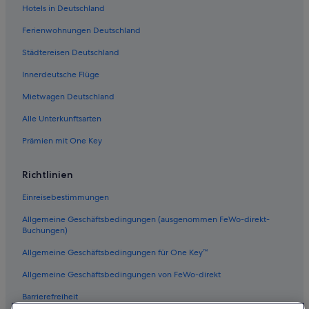
Hotels in Deutschland
Ferienwohnungen Deutschland
Städtereisen Deutschland
Innerdeutsche Flüge
Mietwagen Deutschland
Alle Unterkunftsarten
Prämien mit One Key
Richtlinien
Einreisebestimmungen
Allgemeine Geschäftsbedingungen (ausgenommen FeWo-direkt-
Buchungen)
Allgemeine Geschäftsbedingungen für One Key™
Allgemeine Geschäftsbedingungen von FeWo-direkt
Barrierefreiheit