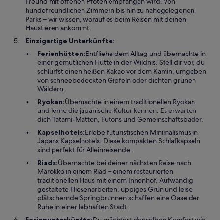
Freund mit offenen Pfoten empfangen wird. Von
hundefreundlichen Zimmern bis hin zu nahegelegenen
Parks – wir wissen, worauf es beim Reisen mit deinen
Haustieren ankommt.
Einzigartige Unterkünfte:
Ferienhütten:
Entfliehe dem Alltag und übernachte in
einer gemütlichen Hütte in der Wildnis. Stell dir vor, du
schlürfst einen heißen Kakao vor dem Kamin, umgeben
von schneebedeckten Gipfeln oder dichten grünen
Wäldern.
Ryokan:
Übernachte in einem traditionellen Ryokan
und lerne die japanische Kultur kennen. Es erwarten
dich Tatami-Matten, Futons und Gemeinschaftsbäder.
Kapselhotels:
Erlebe futuristischen Minimalismus in
Japans Kapselhotels. Diese kompakten Schlafkapseln
sind perfekt für Alleinreisende.
Riads:
Übernachte bei deiner nächsten Reise nach
Marokko in einem Riad – einem restaurierten
traditionellen Haus mit einem Innenhof. Aufwändig
gestaltete Fliesenarbeiten, üppiges Grün und leise
plätschernde Springbrunnen schaffen eine Oase der
Ruhe in einer lebhaften Stadt.
Ferienunterkünfte:
Du möchtest denselben Komfort wie