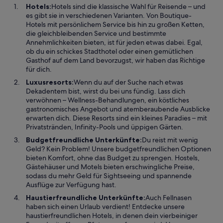
Hotels:
Hotels sind die klassische Wahl für Reisende – und
es gibt sie in verschiedenen Varianten. Von Boutique-
Hotels mit persönlichem Service bis hin zu großen Ketten,
die gleichbleibenden Service und bestimmte
Annehmlichkeiten bieten, ist für jeden etwas dabei. Egal,
ob du ein schickes Stadthotel oder einen gemütlichen
Gasthof auf dem Land bevorzugst, wir haben das Richtige
für dich.
Luxusresorts:
Wenn du auf der Suche nach etwas
Dekadentem bist, wirst du bei uns fündig. Lass dich
verwöhnen – Wellness-Behandlungen, ein köstliches
gastronomisches Angebot und atemberaubende Ausblicke
erwarten dich. Diese Resorts sind ein kleines Paradies – mit
Privatstränden, Infinity-Pools und üppigen Gärten.
Budgetfreundliche Unterkünfte:
Du reist mit wenig
Geld? Kein Problem! Unsere budgetfreundlichen Optionen
bieten Komfort, ohne das Budget zu sprengen. Hostels,
Gästehäuser und Motels bieten erschwingliche Preise,
sodass du mehr Geld für Sightseeing und spannende
Ausflüge zur Verfügung hast.
Haustierfreundliche Unterkünfte:
Auch Fellnasen
haben sich einen Urlaub verdient! Entdecke unsere
haustierfreundlichen Hotels, in denen dein vierbeiniger