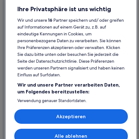
Datenschutz
Ihre Privatsphäre ist uns wichtig
Cookies
Wir und unsere
16
Partner speichern und/ oder greifen
Rechtliche Hinweise/Kontakt
auf Informationen auf einem Gerät zu, z.B. auf
eindeutige Kennungen in Cookies, um
Inhaltsrichtlinien und Melden von Inhalten
personenbezogene Daten zu verarbeiten. Sie können
Ihre Präferenzen akzeptieren oder verwalten. Klicken
Hilfe
Sie dazu bitte unten oder besuchen Sie jederzeit die
Hilfe
Seite der Datenschutzrichtlinie. Diese Präferenzen
werden unseren Partnern signalisiert und haben keinen
Flug stornieren
Einfluss auf Surfdaten.
Hotel- oder Ferienunterkunftsbuchung stornieren
Wir und unsere Partner verarbeiten Daten,
Rückerstattungsdauer
um Folgendes bereitzustellen:
Expedia-Gutschein einlösen
Verwendung genauer Standortdaten.
Endgeräteeigenschaften zur Identifikation aktiv abfragen.
Internationale Reisedokumente
Speichern von oder Zugriff auf Informationen auf einem
Akzeptieren
Endgerät. Personalisierte Werbung und Inhalte, Messung
von Werbeleistung und der Performance von Inhalten,
Zielgruppenforschung sowie Entwicklung und
Verbesserung von Angeboten.
Alle ablehnen
© 2026 Expedia, Inc., ein Unternehmen der Expedia Group. Alle Rechte