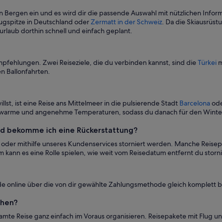
n Bergen ein und es wird dir die passende Auswahl mit nützlichen Inform
Zugspitze in Deutschland oder
Zermatt in der Schweiz
. Da die Skiausrüs
rlaub dorthin schnell und einfach geplant.
pfehlungen. Zwei Reiseziele, die du verbinden kannst, sind die
Türkei
m
n Ballonfahrten.
st, ist eine Reise ans Mittelmeer in die pulsierende Stadt
Barcelona
ode
h warme und angenehme Temperaturen, sodass du danach für den Winte
nd bekomme ich eine Rückerstattung?
oder mithilfe unseres Kundenservices storniert werden. Manche Reisepak
ann es eine Rolle spielen, wie weit vom Reisedatum entfernt du stornie
de online über die von dir gewählte Zahlungsmethode gleich komplett 
chen?
mte Reise ganz einfach im Voraus organisieren. Reisepakete mit Flug u