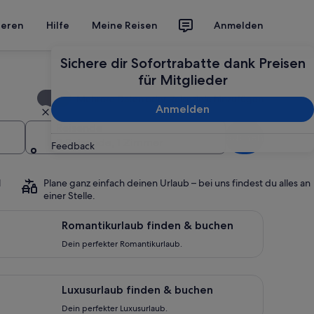
ieren
Hilfe
Meine Reisen
Anmelden
Sichere dir Sofortrabatte dank Preisen
für Mitglieder
Mehrere Daten oder Reiseziele hinzufügen
Anmelden
Reisende
Suchen
2 Reisende, 1 Zimmer
Feedback
l
Plane ganz einfach deinen Urlaub – bei uns findest du alles an
einer Stelle.
n perfekter Romantikurlaub.
Romantikurlaub finden & buchen
Dein perfekter Romantikurlaub.
n perfekter Luxusurlaub.
Luxusurlaub finden & buchen
Dein perfekter Luxusurlaub.