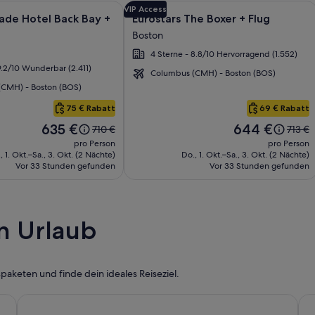
 Fairmont Copley Plaza, Boston + Flug und zu anderen Reisepak
ie
 erhältst du weitere Informationen zu The Colonnade Hotel B
Bildergalerie
Durch Klicken erhältst du weitere In
VIP Access
ade Hotel Back Bay +
Eurostars The Boxer + Flug
für
Boston
Eurostars
4 Sterne - 8.8/10 Hervorragend (1.552)
The
9.2/10 Wunderbar (2.411)
Boxer
Columbus (CMH) - Boston (BOS)
CMH) - Boston (BOS)
75 € Rabatt
69 € Rabatt
Der
Der
635 €
644 €
Der
Der
710 €
713 €
Preis
Preis
alte
alte
pro Person
pro Person
beträgt
beträgt
Preis
Preis
, 1. Okt.–Sa., 3. Okt. (2 Nächte)
Do., 1. Okt.–Sa., 3. Okt. (2 Nächte)
635 €.
644 €.
Vor 33 Stunden gefunden
war
Vor 33 Stunden gefunden
war
710 €,
713 €,
siehe
siehe
weitere
weite
Informationen
Infor
n Urlaub
zum
zum
Standardpreis.
Standa
aketen und finde dein ideales Reiseziel.
<b>Urlaub mit Kindern</b>
<b>