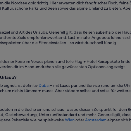
 an die Nordsee goldrichtig. Hier erwarten dich fangfrischer Fisch, fei
 Kultur, schöne Parks und Seen sowie das alpine Umland zu bieten. Abe
seziel und Art des Urlaubs. Generell gilt, dass Reisen außerhalb der Ha
r entfernte Ziele empfehlenswert sind. Last-minute-Angebote lohnen sic
sepaketen über die Filter einstellen – so wirst du schnell fündig.
l deiner Reise im Voraus planen und tolle Flug + Hotel Reisepakete find
t, werden dir im Handumdrehen alle gewünschten Optionen angezeigt.
-Urlaub?
b eignet, ist definitiv
Dubai
– mit Luxus pur und Service rund um die Uh
ch um nichts kümmern musst. Aber stöbere selbst und setze für weitere A
aten in die Suche ein und schaue, was zu diesem Zeitpunkt für dein Reis
earmut, Gästebewertung, Unterkunftsstandard und mehr. Generell gilt, da
legene Reiseziele wie beispielsweise
Wien
oder
Amsterdam
eignen sich 