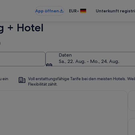
•
App öffnen
EUR
Unterkunft registr
g + Hotel
Daten
Sa., 22. Aug. - Mo., 24. Aug.
u ein
Voll erstattungsfähige Tarife bei den meisten Hotels. Wei
Flexibilität zählt.
den Monat.
Dei
Dei