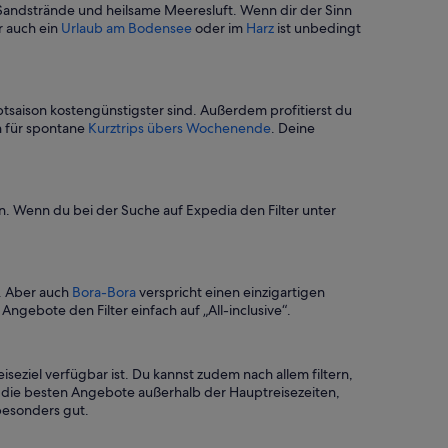
ne Sandstrände und heilsame Meeresluft. Wenn dir der Sinn
r auch ein
Urlaub am Bodensee
oder im
Harz
ist unbedingt
uptsaison kostengünstigster sind. Außerdem profitierst du
h für spontane
Kurztrips übers Wochenende
. Deine
en. Wenn du bei der Suche auf Expedia den Filter unter
r. Aber auch
Bora-Bora
verspricht einen einzigartigen
ngebote den Filter einfach auf „All-inclusive“.
eziel verfügbar ist. Du kannst zudem nach allem filtern,
ss die besten Angebote außerhalb der Hauptreisezeiten,
besonders gut.