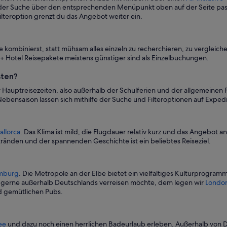
 der Suche über den entsprechenden Menüpunkt oben auf der Seite pas
ilteroption grenzt du das Angebot weiter ein.
binierst, statt mühsam alles einzeln zu recherchieren, zu vergleichen
 + Hotel Reisepakete meistens günstiger sind als Einzelbuchungen.
sten?
 Hauptreisezeiten, also außerhalb der Schulferien und der allgemeinen
bensaison lassen sich mithilfe der Suche und Filteroptionen auf Expe
allorca
. Das Klima ist mild, die Flugdauer relativ kurz und das Angebot an 
ränden und der spannenden Geschichte ist ein beliebtes Reiseziel.
mburg
. Die Metropole an der Elbe bietet ein vielfältiges Kulturprogra
Wer gerne außerhalb Deutschlands verreisen möchte, dem legen wir
Londo
nd gemütlichen Pubs.
ee
und dazu noch einen herrlichen Badeurlaub erleben. Außerhalb von D