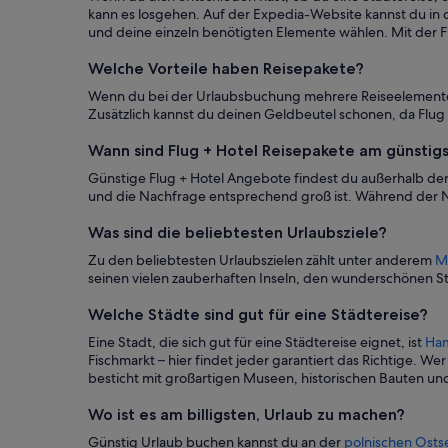
kann es losgehen. Auf der Expedia-Website kannst du in
und deine einzeln benötigten Elemente wählen. Mit der F
Welche Vorteile haben Reisepakete?
Wenn du bei der Urlaubsbuchung mehrere Reiseelemente kom
Zusätzlich kannst du deinen Geldbeutel schonen, da Flug
Wann sind Flug + Hotel Reisepakete am günstig
Günstige Flug + Hotel Angebote findest du außerhalb der
und die Nachfrage entsprechend groß ist. Während der Ne
Was sind die beliebtesten Urlaubsziele?
Zu den beliebtesten Urlaubszielen zählt unter anderem
M
seinen vielen zauberhaften Inseln, den wunderschönen St
Welche Städte sind gut für eine Städtereise?
Eine Stadt, die sich gut für eine Städtereise eignet, ist
Ha
Fischmarkt – hier findet jeder garantiert das Richtige. 
besticht mit großartigen Museen, historischen Bauten u
Wo ist es am billigsten, Urlaub zu machen?
Günstig Urlaub buchen kannst du an der
polnischen Osts