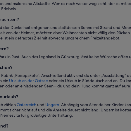
en und malerische Altstädte. Wen es noch weiter weg zieht, der ist mit 
 Erlebnis.
hnachten?
d der Dunkelheit entgehen und stattdessen Sonne mit Strand und Meer
eit von der Heimat, möchten aber Weihnachten nicht völlig den Rücken
le ist ein gefragtes Ziel mit abwechslungsreichem Freizeitangebot.
ern?
Park in Rust. Auch das Legoland in Günzburg lässt keine Wünsche offen
achen?
Rubrik „Reisepakete“. Anschließend aktivierst du unter „Ausstattung“ den
h ein
Urlaub an der Ostsee
oder ein Urlaub in Süddeutschland an. Du ka
en oder an einladenden Seen – du und dein Hund kommt ganz auf eure
enurlaub?
aub zählen
Österreich
und
Ungarn
. Abhängig vom Alter deiner Kinder ka
sicher nicht auf und die Anreise dauert nicht lang. Ungarn ist kosten
Nemesvita für großartige Unterhaltung.
and?