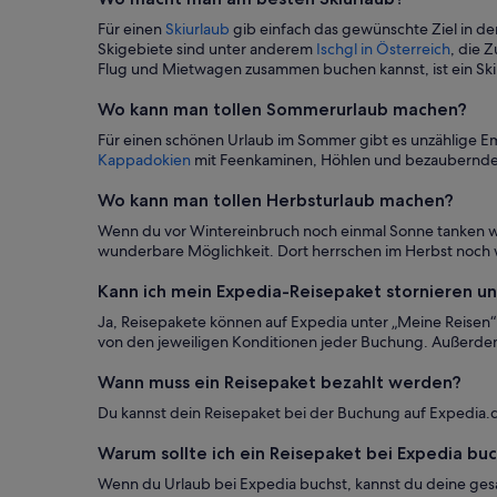
Für einen
Skiurlaub
gib einfach das gewünschte Ziel in de
Skigebiete sind unter anderem
Ischgl in Österreich
, die 
Flug und Mietwagen zusammen buchen kannst, ist ein Skiu
Wo kann man tollen Sommerurlaub machen?
Für einen schönen Urlaub im Sommer gibt es unzählige Em
Kappadokien
mit Feenkaminen, Höhlen und bezaubernde
Wo kann man tollen Herbsturlaub machen?
Wenn du vor Wintereinbruch noch einmal Sonne tanken will
wunderbare Möglichkeit. Dort herrschen im Herbst noc
Kann ich mein Expedia-Reisepaket stornieren u
Ja, Reisepakete können auf Expedia unter „Meine Reisen“ 
von den jeweiligen Konditionen jeder Buchung. Außerdem k
Wann muss ein Reisepaket bezahlt werden?
Du kannst dein Reisepaket bei der Buchung auf Expedia.
Warum sollte ich ein Reisepaket bei Expedia bu
Wenn du Urlaub bei Expedia buchst, kannst du deine gesa