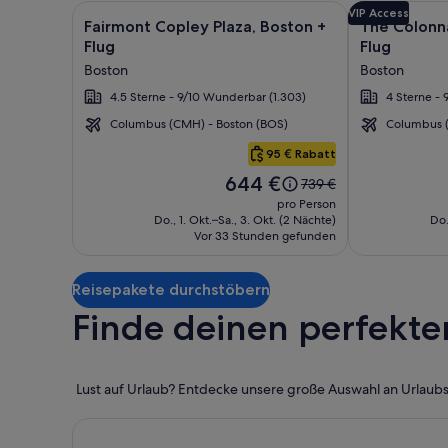
Bildergalerie
Durch Klicken erhältst du weitere Informationen zu
Bildergaler
Durch Klicken
VIP Access
Fairmont Copley Plaza, Boston +
The Colonn
für
für
Flug
Flug
Fairmont
The
Boston
Boston
Copley
Colonnade
4.5 Sterne - 9/10 Wunderbar (1.303)
4 Sterne - 
Plaza,
Hotel
Boston
Back
Columbus (CMH) - Boston (BOS)
Columbus (
Boston
Bay
95 € Rabatt
Der
644 €
Der
739 €
Preis
alte
pro Person
beträgt
Preis
Do., 1. Okt.–Sa., 3. Okt. (2 Nächte)
Do.
644 €.
Vor 33 Stunden gefunden
war
739 €,
siehe
Reisepakete durchstöbern
weitere
Informationen
Finde deinen perfekte
zum
Standardpreis.
Lust auf Urlaub? Entdecke unsere große Auswahl an Urlaubsp
<b>Strandurlaub</b>