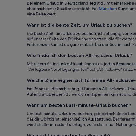
Bei einem Urlaub in Deutschland liegst du mit einer Reise
eher nach einer Städtereise steht, hat
München
Kunst und
eine Reise wert.
Wann ist die beste Zeit, um Urlaub zu buchen?
Die beste Zeit, um Urlaub zu buchen, ist abhängig von Rei
auf unserer Seite von Frühbucherrabatten, die für weite
Präferenzen kannst du ganz einfach bei der Suche nach Rei
Wie finde ich den besten All-inclusive-Urlaub?
Mit einem All-inclusive-Urlaub kannst du jeden Bestandtei
„Verfügbare Verpflegungsarten“ auf „All-inclusive“ setz
Welche Ziele eignen sich für einen All-inclusive
Ein Reiseziel, das sich sehr gut für einen All-inclusive-Urlau
Aufenthalt, bei dem du wirklich entspannen kannst und di
Wann am besten Last-minute-Urlaub buchen?
Um Last-minute-Urlaub zu buchen, gib einfach deine Reised
das dir wichtig ist, einschließlich Ausstattung, Barrier
wie Schulferien oder Feiertage, zu finden sind. Näher ge
Wo macht man am besten Skiurlaub?