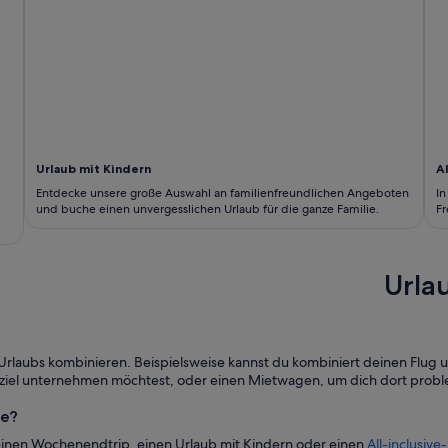
Urlaub mit Kindern
A
Entdecke unsere große Auswahl an familienfreundlichen Angeboten
In
und buche einen unvergesslichen Urlaub für die ganze Familie.
Fr
Urla
laubs kombinieren. Beispielsweise kannst du kombiniert deinen Flug un
iseziel unternehmen möchtest, oder einen Mietwagen, um dich dort pro
te?
 einen Wochenendtrip, einen Urlaub mit Kindern oder einen
All-inclusive