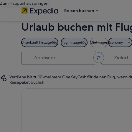
Zum Hauptinhalt springen
Reisen buchen
Urlaub buchen mit Flu
Unterkunft hinzugefügt
Flug hinzugefügt
Mietwagen
Economy
Abreiseort
Zielort
Verdiene bis zu 10-mal mehr OneKeyCash für deinen Flug, wenn d
Reisepaket buchst!
Entdecke einige der spannendsten Reiseziele für je