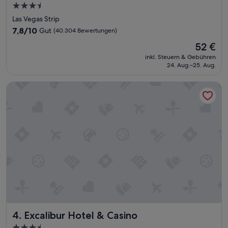
3.5-
Sterne-
Las Vegas Strip
Unterkunft
7.8
7,8/10
Gut
(40.304 Bewertungen)
von
Der
52 €
10,
Preis
Gut,
inkl. Steuern & Gebühren
beträgt
24. Aug.–25. Aug.
(40.304
52 €
Bewertungen)
Excalibur Hotel & Casino
Excalibur Hotel & Casino
4. Excalibur Hotel & Casino