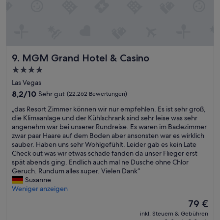
c
i
i
a
t
n
n
s
e
a
1
D
a
8
u
b
U
s
MGM Grand Hotel & Casino
9. MGM Grand Hotel & Casino
g
h
c
e
r
h
4.0-
s
,
e
Sterne-
Las Vegas
t
L
n
Unterkunft
i
8.2
8,2/10
Sehr gut
(22.262 Bewertungen)
a
,
e
von
m
a
„
„das Resort Zimmer können wir nur empfehlen. Es ist sehr groß,
g
10,
p
l
d
die Klimaanlage und der Kühlschrank sind sehr leise was sehr
e
Sehr
e
l
a
angenehm war bei unserer Rundreise. Es waren im Badezimmer
n
gut,
n
e
s
zwar paar Haare auf dem Boden aber ansonsten war es wirklich
.
(22.262
i
s
R
sauber. Haben uns sehr Wohlgefühlt. Leider gab es kein Late
E
Bewertungen)
m
m
e
Check out was wir etwas schade fanden da unser Flieger erst
s
Z
u
s
spät abends ging. Endlich auch mal ne Dusche ohne Chlor
w
i
s
o
Geruch. Rundum alles super. Vielen Dank“
u
m
s
r
Susanne
r
m
t
t
Weniger anzeigen
d
e
e
Z
e
r
b
Der
79 €
i
a
f
e
Preis
inkl. Steuern & Gebühren
m
b
i
z
beträgt