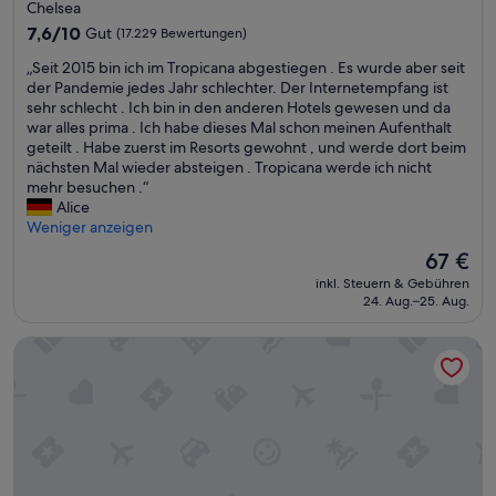
Sterne-
Chelsea
d
g
Unterkunft
7.6
u
7,6/10
Gut
(17.229 Bewertungen)
e
von
a
r
„
„Seit 2015 bin ich im Tropicana abgestiegen . Es wurde aber seit
10,
l
W
S
der Pandemie jedes Jahr schlechter. Der Internetempfang ist
Gut,
i
i
e
sehr schlecht . Ich bin in den anderen Hotels gewesen und da
(17.229
t
t
i
war alles prima . Ich habe dieses Mal schon meinen Aufenthalt
Bewertungen)
ä
z
t
geteilt . Habe zuerst im Resorts gewohnt , und werde dort beim
t
!
2
nächsten Mal wieder absteigen . Tropicana werde ich nicht
.
T
0
mehr besuchen .“
P
o
1
Alice
o
t
5
Weniger anzeigen
o
a
b
l
l
Der
67 €
i
s
ü
Preis
inkl. Steuern & Gebühren
n
c
b
beträgt
24. Aug.–25. Aug.
i
h
e
67 €
c
l
r
MGM Grand Hotel & Casino
h
i
f
i
e
ü
m
ß
l
T
t
l
r
b
t
o
e
,
p
r
k
i
e
e