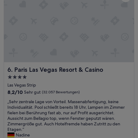
c
h
t
e
n
n
u
r
e
i
n
m
Paris Las Vegas Resort & Casino
6. Paris Las Vegas Resort & Casino
a
l
4.0-
g
Sterne-
Las Vegas Strip
e
Unterkunft
r
8.2
8,2/10
Sehr gut
(32.057 Bewertungen)
e
von
„
„Sehr zentrale Lage von Vorteil. Massenabfertigung, keine
i
10,
S
Individualität. Pool schließt bereits 18 Uhr, Lampen im Zimmer
n
Sehr
e
fielen bei Berührung fast ab, nur auf Profit ausgerichtet.
i
gut,
h
Aussicht zum Bellagio top, wenn Fenster geputzt wären.
g
(32.057
r
Zimmergröße gut. Auch Hotelfremde haben Zutritt zu den
t
Bewertungen)
z
Etagen.“
u
e
Nadine
n