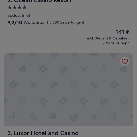
s
4.0-
Z
Sterne-
Südost Inlet
i
Unterkunft
m
9.2
9,2/10
Wunderbar
(13.380 Bewertungen)
m
von
Der
141 €
e
10,
Preis
r
Wunderbar,
inkl. Steuern & Gebühren
beträgt
w
7. Sept.–8. Sept.
(13.380
141 €
o
Bewertungen)
w
Luxor Hotel and Casino
i
r
w
a
r
e
n
“
Luxor Hotel and Casino
3. Luxor Hotel and Casino