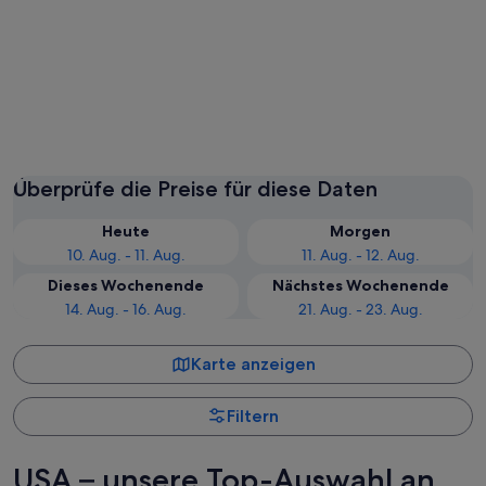
New York
Las Veg
Überprüfe die Preise für diese Daten
Heute
Morgen
10. Aug. - 11. Aug.
11. Aug. - 12. Aug.
Dieses Wochenende
Nächstes Wochenende
14. Aug. - 16. Aug.
21. Aug. - 23. Aug.
Karte anzeigen
Filtern
USA – unsere Top-Auswahl an