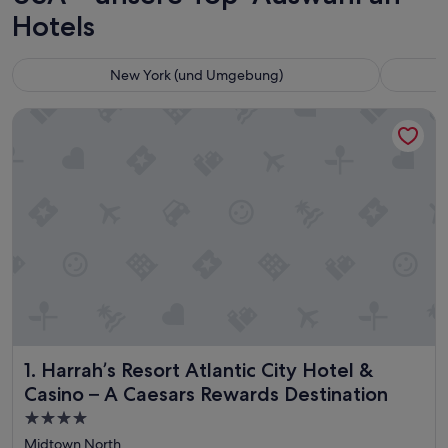
Hotels
New York (und Umgebung)
Harrah’s Resort Atlantic City Hotel & Casino – A Caesars Re
Harrah’s Resort Atlantic City Hotel & Casino – A Caesars R
1. Harrah’s Resort Atlantic City Hotel &
Casino – A Caesars Rewards Destination
4.0-
Sterne-
Midtown North