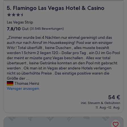
Flamingo Las Vegas Hotel & Casino
5. Flamingo Las Vegas Hotel & Casino
3.5-
Sterne-
Las Vegas Strip
Unterkunft
7.8
7,8/10
Gut
(31.545 Bewertungen)
von
„
„Zimmer wurde bei 4 Nächten nur einmal gereinigt und das
10,
Z
auch nur nach Anruf im Housekeeping! Pool war ein einziger
Gut,
i
Witz ! Total überfüllt , keine Duschen , alles musste bezahlt
(31.545
m
werden 1 Schirm 2 liegen 120.- Dollar pro Tag , ein DJ im Go Pool
Bewertungen)
m
der meint er müsste ganz Vegas beschallen . Alles war total
e
überteuert , keine Getränke konnten an den Pool mit gebracht
r
werden . Ok man ist in Vegas aber andere Hotels verlangen
w
nicht so überhöhte Preise . Das einstige positive waren die
u
Größe der ...
r
Thomas Heinz
d
Weniger anzeigen
e
Der
54 €
b
Preis
inkl. Steuern & Gebühren
e
beträgt
11. Aug.–12. Aug.
i
54 €
4
Paris Las Vegas Resort & Casino
N
ä