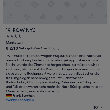
n
a
s
r
e
e
r
n
F
z
l
u
i
ROW NYC
19. ROW NYC
d
e
r
4.0-
g
i
Sterne-
e
Manhattan
t
Unterkunft
r
8.2
t
8,2/10
Sehr gut
(864 Bewertungen)
e
von
u
„
r
„Wir mussten spontan (wegen Flugausfall) noch eine Nacht vor
10,
n
W
s
unsere Buchung buchen. Es hat alles geklappt, aber nach der 1.
Sehr
d
i
t
Nacht, wurde das Zimmer so hergerichtet, als müssten wir es
gut,
h
r
s
verlassen, obwohl mit der Rezeption besprochen wurde, dass
(864
a
m
p
sie es als eine Buchung aktivieren. Es wurden alles Sachen die
Bewertungen)
t
u
ä
freirumgelegen haben weggeräumt. Schlafsachen,
t
s
t
Badeschuhe, Kleidung vom Vortag, Zahnbürste + Zahnpasta
e
s
a
und Tabletten waren nicht mehr da. Nach Rücksprache mit dem
n
t
b
Management, wurde alles versucht ...
e
e
e
Frank Stephan
i
n
n
Weniger anzeigen
n
s
d
e
Der
191 €
p
s
S