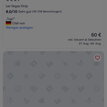
3.5-
Sterne-
Las Vegas Strip
Unterkunft
8.0
8,0/10
Sehr gut
(45.708 Bewertungen)
von
„
„Top!“
10,
T
Olaf von
Sehr
o
Weniger anzeigen
gut,
p
(45.708
Der
50 €
!
Bewertungen)
Preis
inkl. Steuern & Gebühren
“
beträgt
27. Aug.–28. Aug.
50 €
Flamingo Las Vegas Hotel & Casino