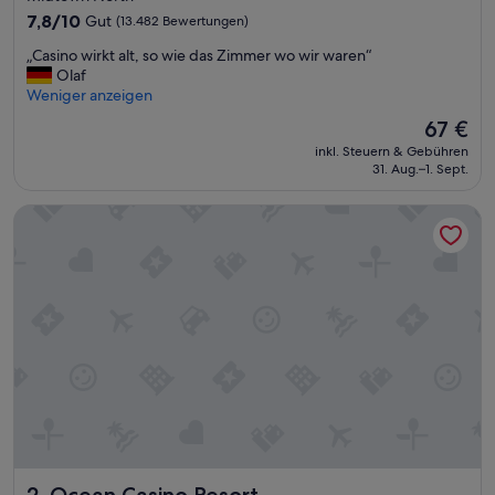
Unterkunft
7.8
7,8/10
Gut
(13.482 Bewertungen)
von
„
„Casino wirkt alt, so wie das Zimmer wo wir waren“
10,
C
Olaf
Gut,
a
Weniger anzeigen
(13.482
s
Bewertungen)
Der
67 €
i
Preis
inkl. Steuern & Gebühren
n
beträgt
31. Aug.–1. Sept.
o
67 €
w
Ocean Casino Resort
i
r
k
t
a
l
t
,
s
o
w
i
e
d
Ocean Casino Resort
2. Ocean Casino Resort
a