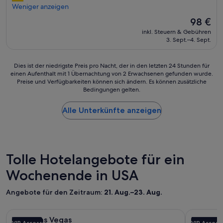
.
a
Weniger anzeigen
c
h
(18.170
P
u
h
e
Bewertungen)
o
Der
98 €
b
e
o
o
Preis
inkl. Steuern & Gebühren
e
i
h
l
beträgt
3. Sept.–4. Sept.
r
n
n
w
98 €
e
e
e
a
Z
N
C
r
Dies
Dies ist der niedrigste Preis pro Nacht, der in den letzten 24 Stunden für
i
a
h
i
einen Aufenthalt mit 1 Übernachtung von 2 Erwachsenen gefunden wurde.
ist
m
c
l
n
Preise und Verfügbarkeiten können sich ändern. Es können zusätzliche
der
m
h
o
Bedingungen gelten.
O
niedrigste
e
t
r
r
Preis
r
v
G
d
Alle Unterkünfte anzeigen
pro
u
o
e
n
Nacht,
n
r
r
u
der
d
u
u
n
in
s
n
c
g
den
u
s
h
.
letzten
Tolle Hotelangebote für ein
p
e
.
K
24 Stunden
e
r
R
l
Wochenende in USA
für
r
e
u
e
einen
P
B
n
i
Aufenthalt
Angebote für den Zeitraum:
21. Aug.–23. Aug.
o
u
d
n
mit
o
c
u
e
1 Übernachtung
l
Bildergalerie
Wynn Las Vegas
Bilderga
Fontaineb
h
m
r
von
Wynn Las Vegas
Fontain
s
u
a
VIP Access
VIP Access