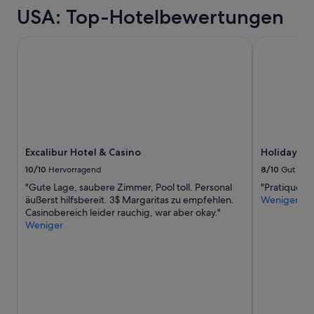
p
r
USA: Top-Hotelbewertungen
p
t
t
e
,
i
Excalibur Hotel & Casino
Holiday Inn
a
l
b
.
e
“
r
n
a
c
h
d
Excalibur Hotel & Casino
Holiday In
e
10/10
Hervorragend
8/10
Gut
r
"Gute Lage, saubere Zimmer, Pool toll. Personal
"Pratique et
1
äußerst hilfsbereit. 3$ Margaritas zu empfehlen.
Weniger
.
Casinobereich leider rauchig, war aber okay."
N
Weniger
a
c
h
t
,
w
u