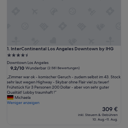
InterContinental Los Angeles Downtown by IHG
1. InterContinental Los Angeles Downtown by IHG
4.5-
Sterne-
Downtown Los Angeles
Unterkunft
9.2
9,2/10
Wunderbar
(2.581 Bewertungen)
von
„
„Zimmer war ok - komischer Geruch - zudem selbst im 43. Stock
10,
Z
sehr laut wegen Highway - Skybar ohne Flair viel zu teuer!
Wunderbar,
i
Frühstück für 3 Personen 200 Dollar - aber von sehr guter
(2.581
m
Qualität! Lobby traumhaft !“
Bewertungen)
m
Michaela
e
Weniger anzeigen
r
Der
309 €
w
Preis
inkl. Steuern & Gebühren
a
beträgt
10. Aug.–11. Aug.
r
309 €