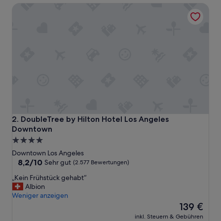
o
DoubleTree by Hilton Hotel Los Angeles Downtown
k
-
k
o
m
i
s
c
h
e
r
G
e
DoubleTree by Hilton Hotel Los Angeles Downtown
2. DoubleTree by Hilton Hotel Los Angeles
r
Downtown
u
4.0-
c
Sterne-
h
Downtown Los Angeles
-
Unterkunft
8.2
8,2/10
Sehr gut
(2.577 Bewertungen)
z
von
„
u
„Kein Frühstück gehabt“
10,
K
d
Albion
Sehr
e
e
Weniger anzeigen
gut,
i
m
Der
139 €
(2.577
n
s
Preis
Bewertungen)
inkl. Steuern & Gebühren