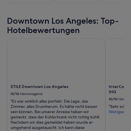
1 Übernachtung
3
von
P
2 Erwachsenen
e
gefunden
r
Downtown Los Angeles: Top-
wurde.
s
Hotelbewertungen
Preise
o
und
n
Verfügbarkeiten
e
STILE Downtown Los Angeles
InterContin
können
n
sich
2
ändern.
0
Es
0
können
D
zusätzliche
o
Bedingungen
l
gelten.
l
a
STILE Downtown Los Angeles
InterConti
r
IHG
10/10
Hervorragend
-
10/10
Hervor
"Es war wirklich alles perfekt. Die Lage, das
a
Zimmer, alles Drumherum. Es hätte nicht besser
"Sehr schöne
b
sein können. Bei unserer Anreise haben wir
Weniger
e
gemerkt, dass der Kühlschrank nicht richtig kühlt.
r
Nachdem wir dies gemeldet haben wurde er
v
umgehend ausgetauscht. Ich kann diese
o