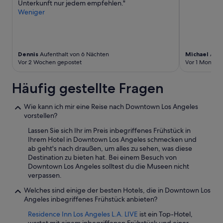
Unterkunft nur jedem empfehlen."
n
Weniger
s
e
h
r
g
Dennis
Aufenthalt von 6 Nächten
Michael
Aufe
u
Vor 2 Wochen gepostet
Vor 1 Monat g
t
e
Häufig gestellte Fragen
r
Q
u
Wie kann ich mir eine Reise nach Downtown Los Angeles
a
vorstellen?
l
i
Lassen Sie sich Ihr im Preis inbegriffenes Frühstück in
t
Ihrem Hotel in Downtown Los Angeles schmecken und
ä
ab geht's nach draußen, um alles zu sehen, was diese
t
Destination zu bieten hat. Bei einem Besuch von
!
Downtown Los Angeles solltest du die Museen nicht
L
verpassen.
o
Welches sind einige der besten Hotels, die in Downtown Los
b
Angeles inbegriffenes Frühstück anbieten?
b
y
Residence Inn Los Angeles L.A. LIVE
ist ein Top-Hotel,
t