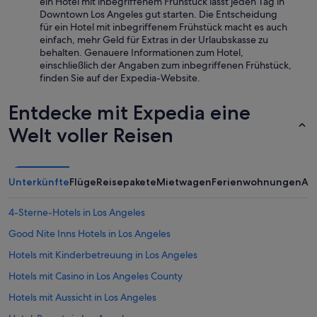
ein Hotel mit inbegriffenem Frühstück lässt jeden Tag in
Downtown Los Angeles gut starten. Die Entscheidung
für ein Hotel mit inbegriffenem Frühstück macht es auch
einfach, mehr Geld für Extras in der Urlaubskasse zu
behalten. Genauere Informationen zum Hotel,
einschließlich der Angaben zum inbegriffenen Frühstück,
finden Sie auf der Expedia-Website.
Entdecke mit Expedia eine
Welt voller Reisen
Unterkünfte
Flüge
Reisepakete
Mietwagen
Ferienwohnungen
An
4-Sterne-Hotels in Los Angeles
Good Nite Inns Hotels in Los Angeles
Hotels mit Kinderbetreuung in Los Angeles
Hotels mit Casino in Los Angeles County
Hotels mit Aussicht in Los Angeles