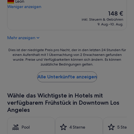
T
Leon
r
Wunderbar,
o
Weniger anzeigen
v
(963
l
Der
i
148 €
Bewertungen)
“
Preis
e
inkl. Steuern & Gebühren
beträgt
l
9. Aug.–10. Aug.
148 €
z
u
Mehr anzeigen
t
e
Dies
u
Dies ist der niedrigste Preis pro Nacht, der in den letzten 24 Stunden für
einen Aufenthalt mit 1 Übernachtung von 2 Erwachsenen gefunden
ist
e
wurde. Preise und Verfügbarkeiten können sich ändern. Es können
der
r
zusätzliche Bedingungen gelten.
niedrigste
!
Preis
F
Alle Unterkünfte anzeigen
pro
r
Nacht,
ü
der
h
in
s
Wähle das Wichtigste in Hotels mit
den
t
verfügbarem Frühstück in Downtown Los
letzten
ü
Angeles
24 Stunden
c
für
k
einen
f
Aufenthalt
ü
Pool
4 Sterne
5 Sterne
mit
r