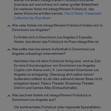
wartet mit einem inbegriffenen Frühstück und einer
r
Snackbar auf und erfreut sich daher großer Beliebtheit.
a
Ein weiteres Hotel mit inbegriffenem Frühstück, das
u
deine Wünsche erfüllen könnte:
The O Hotel, Trademark
m
Collection by Wyndham
.
h
a
Wie viele Hotels mit inbegriffenem Frühstück finden sich in
f
Downtown Los Angeles?
t
Es finden sich in Downtown Los Angeles 2 Expedia-
!
Hotels, bei denen das Frühstück im Preis inbegriffen ist.
“
Was sollte man bei einem Aufenthalt in Downtown Los
Angeles unbedingt unternehmen?
Nachdem Sie mit dem Frühstück fertig sind, wird es Zeit
für eine Erkundungstour von Downtown Los Angeles.
Crypto.com Arena und L.A. Live machen Downtown Los
Angeles so einzigartig. Überzeug dich selbst davon!
Außerdem solltest du dir dies während deiner Reise nicht
entgehen lassen: Palace Theater, Broadway Theater
District und Santee Alley (Einkaufsstraße).
Was zeichnet Hotels mit inbegriffenem Frühstück in
Downtown Los Angeles aus?
Ob kontinentales Frühstück oder regionale Spezialitäten,