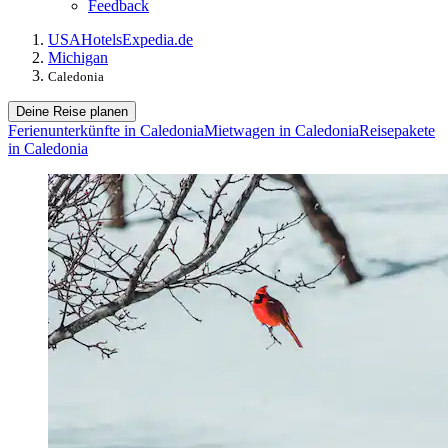
Feedback
USA
Hotels
Expedia.de
Michigan
Caledonia
Deine Reise planen
Ferienunterkünfte in Caledonia
Mietwagen in Caledonia
Reisepakete
in Caledonia