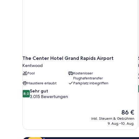
The Center Hotel Grand Rapids Airport
Kentwood
Pool
Kostenloser
Flughafentransfer
Haustiere erlaubt
Parkplatz inbegriffen
8.0
Sehr gut
8,0
von
3.015 Bewertungen
10,
Sehr
Der
86 €
gut,
Preis
3.015
inkl. Steuern & Gebühren
beträgt
9. Aug.–10. Aug.
Bewertungen
86 €