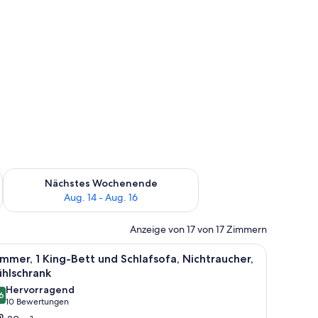
es Wochenende, Aug. 7 - Aug. 9.
Überprüfe die Verfügbarkeit für nächstes Wochenende, Aug. 1
Nächstes Wochenende
Aug. 14 - Aug. 16
Anzeige von 17 von 17 Zimmern
m Nachttisch, einer Lampe und einem Sessel.
le
Ein Hotelzimmer mit Bett, Schreibtisch, Stuhl
7
mmer, 1 King-Bett und Schlafsofa, Nichtraucher,
otos
hlschrank
ür
Hervorragend
6
immer,
8,6 von 10
(10
10 Bewertungen
King-
Bewertungen)