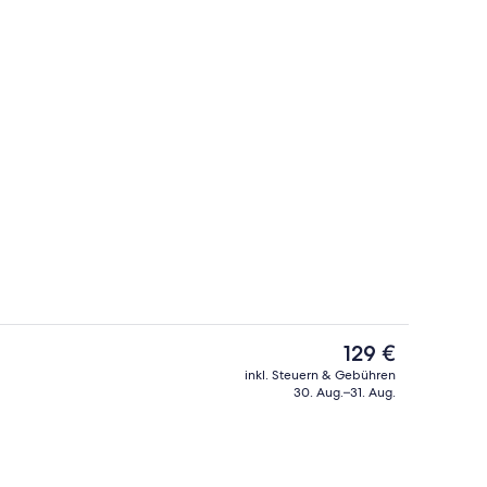
Außenbereich
Der
129 €
aktuelle
inkl. Steuern & Gebühren
Preis
30. Aug.–31. Aug.
Rezeption
beträgt
129 €.