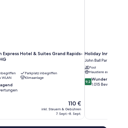
n Express Hotel & Suites Grand Rapids-
Holiday Inn Grand 
IHG
John Ball Park
Pool
Haustiere erlaubt
nbegriffen
Parkplatz inbegriffen
es WLAN
Klimaanlage
9.2
Wunderbar
9,2
von
1.015 Bewertungen
ragend
10,
ertungen
Wunderbar,
1.015
nd,
Der
110 €
Bewertungen
Preis
inkl. Steuern & Gebühren
en
beträgt
7. Sept.–8. Sept.
110 €