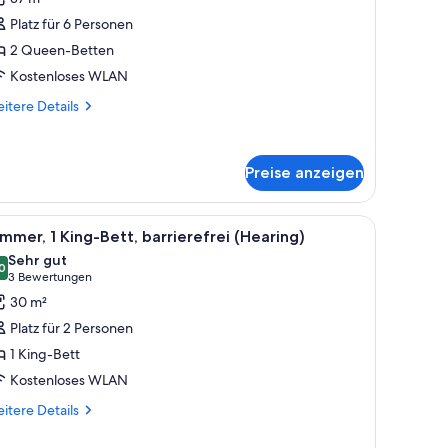
ower)
 Queen-
Platz für 6 Personen
etten,
2 Queen-Betten
rrierefrei,
Kostenloses WLAN
ichtraucher
nzeigen
itere
itere Details
tails
r
udio,
Preise anzeigen
Queen-
tten,
rrierefrei,
 Schreibtisch mit Fernseher, einem Sessel, einer Schreibtischlampe, einem
le
Ein Hotelzimmer mit Schreibtisch, Stuhl, Schla
chtraucher
5
mmer, 1 King-Bett, barrierefrei (Hearing)
otos
Sehr gut
ür
0
8,0 von 10
(3
3 Bewertungen
immer,
Bewertungen)
30 m²
King-
Platz für 2 Personen
ett,
1 King-Bett
arrierefrei
Kostenloses WLAN
Hearing)
nzeigen
itere
itere Details
tails
r