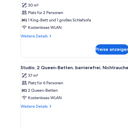
1 King-
Bewertungen)
30 m²
Bett
Platz für 2 Personen
und
1 King-Bett und 1 großes Schlafsofa
Schlafsofa,
Kostenloses WLAN
barrierefrei,
Weitere
Nichtraucher
Weitere Details
Details
anzeigen
für
Preise anzeige
Zimmer,
1 King-
Bett
Alle
Ein Hotelzimmer mit Bett, Schre
5
und
Studio, 2 Queen-Betten, barrierefrei, Nichtrauch
Fotos
Schlafsofa,
37 m²
barrierefrei,
für
Nichtraucher
Platz für 6 Personen
Studio,
2 Queen-
2 Queen-Betten
Betten,
Kostenloses WLAN
barrierefrei,
Weitere
Weitere Details
Nichtraucher
Details
anzeigen
für
Studio,
2 Queen-