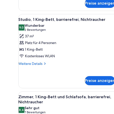
Preise anzeige
2 Queen-
Betten,
Nichtraucher,
Alle
Ein Hotelzimmer mit Bett, Schr
Kühlschrank
6
Studio, 1 King-Bett, barrierefrei, Nichtraucher
Fotos
Wunderbar
für
9,0
9,0 von 10
(2
2 Bewertungen
Studio,
Bewertungen)
37 m²
1 King-
Platz für 4 Personen
Bett,
1 King-Bett
barrierefrei,
Kostenloses WLAN
Nichtraucher
anzeigen
Weitere
Weitere Details
Details
für
Studio,
Preise anzeige
1 King-
Bett,
barrierefrei,
Alle
Ein Hotelzimmer mit Schreibtisc
Nichtraucher
6
Zimmer, 1 King-Bett und Schlafsofa, barrierefrei,
Fotos
Nichtraucher
für
Sehr gut
8,4
Zimmer,
8,4 von 10
(7
7 Bewertungen