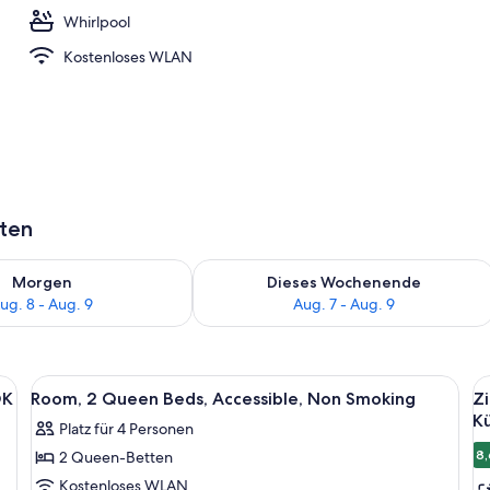
Whirlpool
Kostenloses WLAN
aten
 - Aug. 8.
 Verfügbarkeit für morgen, Aug. 8 - Aug. 9.
Überprüfe die Verfügbarkeit für dies
Morgen
Dieses Wochenende
ug. 8 - Aug. 9
Aug. 7 - Aug. 9
ßen Bett, einem Nachttisch mit Lampe und einem Telefon.
Alle
Ein Hotelzimmer mit zwei Betten, eine
Al
5
OK
Room, 2 Queen Beds, Accessible, Non Smoking
Zi
Fotos
F
Kü
Platz für 4 Personen
für
f
8,
2 Queen-Betten
Room,
Z
2
1 
Kostenloses WLAN