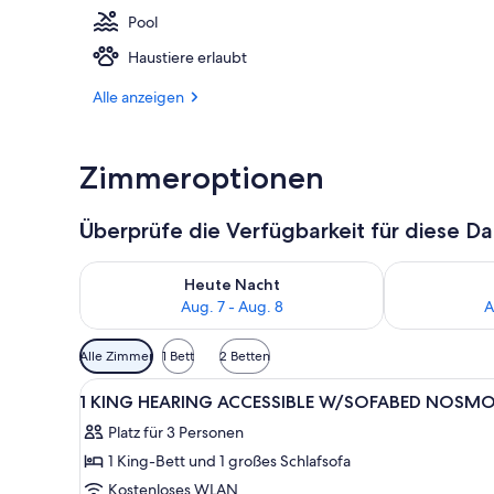
Pool
Innenpool
Haustiere erlaubt
Alle anzeigen
Zimmeroptionen
Überprüfe die Verfügbarkeit für diese D
Überprüfe die Verfügbarkeit für heute Nacht, Aug. 7
Überprüfe die
Heute Nacht
Aug. 7 - Aug. 8
A
Verfügbare
Alle Zimmer
1 Bett
2 Betten
Filter
Alle
Ein Hotelzimmer mit einem gro
für
7
1 KING HEARING ACCESSIBLE W/SOFABED NOSM
Fotos
Zimmer
Platz für 3 Personen
für
1 King-Bett und 1 großes Schlafsofa
1
KING
Kostenloses WLAN