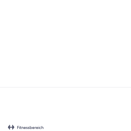
Innendetails
Rezeption
Fitnessbereich