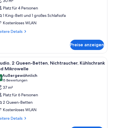
30 m²
ett
Platz für 4 Personen
nd
1 King-Bett und 1 großes Schlafsofa
chlafsofa,
Kostenloses WLAN
ichtraucher,
itere
ühlschrank
itere Details
tails
nzeigen
r
Preise anzeigen
mmer,
King-
tt
, einem gerahmten Bild an der Wand und einem Fenster mit Vorhängen.
, Stuhl, Fernseher und Sofa.
le
Ein Hotelzimmer mit einer Couch, zwei Betten
7
d
udio, 2 Queen-Betten, Nichtraucher, Kühlschrank
otos
hlafsofa,
nd Mikrowelle
chtraucher,
ür
Außergewöhnlich
hlschrank
6
tudio,
9,6 von 10
(15
15 Bewertungen
 Queen-
Bewertungen)
37 m²
etten,
Platz für 6 Personen
ichtraucher,
2 Queen-Betten
ühlschrank
Kostenloses WLAN
nd
itere
ikrowelle
itere Details
tails
nzeigen