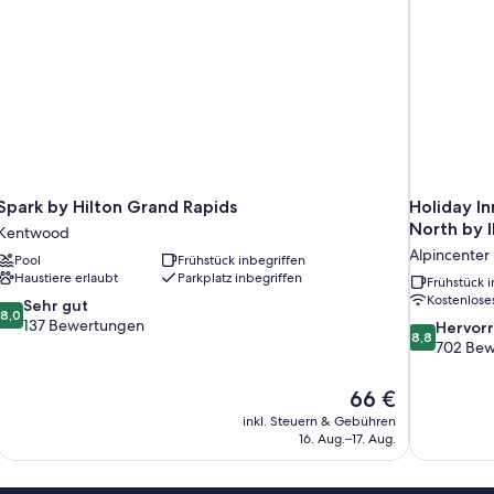
Spark by Hilton Grand Rapids
Holiday In
North by 
Kentwood
Alpincenter
Pool
Frühstück inbegriffen
Haustiere erlaubt
Parkplatz inbegriffen
Frühstück i
Kostenlos
8.0
Sehr gut
8,0
von
137 Bewertungen
8.8
Hervor
8,8
10,
von
702 Bew
Sehr
10,
gut,
Hervorrage
Der
66 €
137
702
Preis
inkl. Steuern & Gebühren
Bewertungen
Bewertung
beträgt
16. Aug.–17. Aug.
66 €