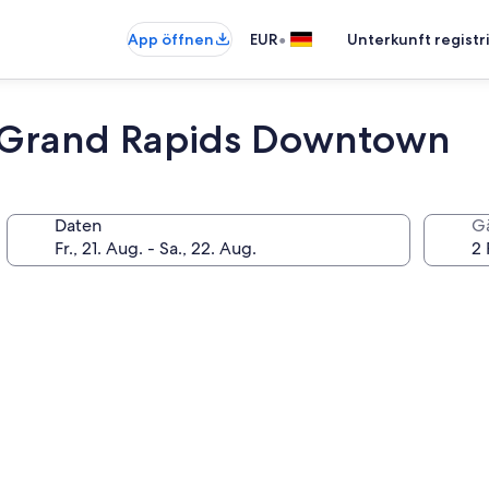
•
App öffnen
EUR
Unterkunft registr
 Grand Rapids Downtown
Daten
G