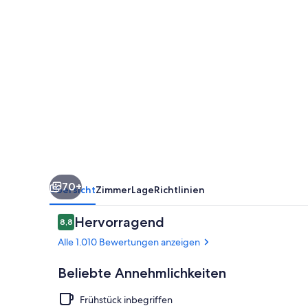
Rapids
Downtown
70+
Übersicht
Zimmer
Lage
Richtlinien
Bewertungen
Hervorragend
8,8
8,8 von 10.
Alle 1.010 Bewertungen anzeigen
Beliebte Annehmlichkeiten
Frühstück inbegriffen