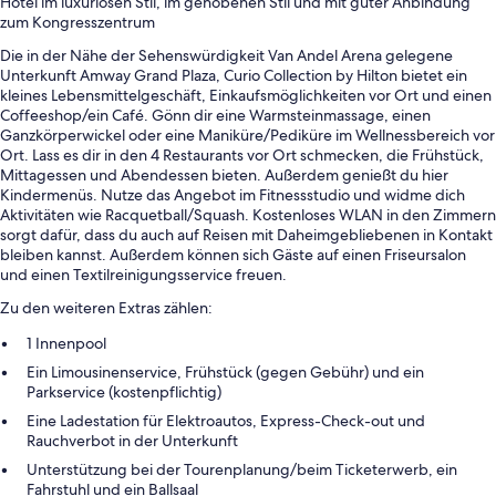
Hotel im luxuriösen Stil, im gehobenen Stil und mit guter Anbindung
zum Kongresszentrum
Die in der Nähe der Sehenswürdigkeit Van Andel Arena gelegene
Unterkunft Amway Grand Plaza, Curio Collection by Hilton bietet ein
kleines Lebensmittelgeschäft, Einkaufsmöglichkeiten vor Ort und einen
Coffeeshop/ein Café. Gönn dir eine Warmsteinmassage, einen
Ganzkörperwickel oder eine Maniküre/Pediküre im Wellnessbereich vor
Ort. Lass es dir in den 4 Restaurants vor Ort schmecken, die Frühstück,
Mittagessen und Abendessen bieten. Außerdem genießt du hier
Kindermenüs. Nutze das Angebot im Fitnessstudio und widme dich
Aktivitäten wie Racquetball/Squash. Kostenloses WLAN in den Zimmern
sorgt dafür, dass du auch auf Reisen mit Daheimgebliebenen in Kontakt
bleiben kannst. Außerdem können sich Gäste auf einen Friseursalon
und einen Textilreinigungsservice freuen.
Zu den weiteren Extras zählen:
1 Innenpool
Ein Limousinenservice, Frühstück (gegen Gebühr) und ein
Parkservice (kostenpflichtig)
Eine Ladestation für Elektroautos, Express-Check-out und
Rauchverbot in der Unterkunft
Unterstützung bei der Tourenplanung/beim Ticketerwerb, ein
Fahrstuhl und ein Ballsaal