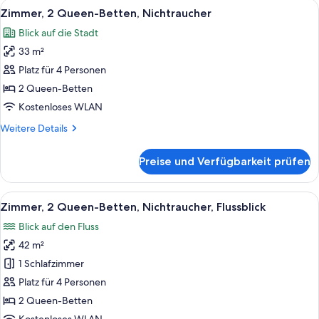
Alle
Ein Hotelzimmer mit zwei Betten, eine
6
Bett,
Zimmer, 2 Queen-Betten, Nichtraucher
Fotos
Nichtraucher
Blick auf die Stadt
für
33 m²
Zimmer,
2 Queen-
Platz für 4 Personen
Betten,
2 Queen-Betten
Nichtraucher
Kostenloses WLAN
anzeigen
Weitere
Weitere Details
Details
für
Preise und Verfügbarkeit prüfen
Zimmer,
2 Queen-
Betten,
Alle
Ein Hotelzimmer mit zwei Betten, einem
4
Nichtraucher
Zimmer, 2 Queen-Betten, Nichtraucher, Flussblick
Fotos
Blick auf den Fluss
für
42 m²
Zimmer,
2 Queen-
1 Schlafzimmer
Betten,
Platz für 4 Personen
Nichtraucher,
2 Queen-Betten
Flussblick