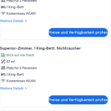
Suite,
Platz für 2 Personen
1 King-
1 King-Bett
Bett,
Kostenloses WLAN
Nichtraucher
Weitere
Weitere Details
anzeigen
Details
für
Preise und Verfügbarkeit prüfen
Junior-
Suite,
1 King-
Alle
Ein Hotelzimmer mit einem großen Bet
3
Bett,
Superior-Zimmer, 1 King-Bett, Nichtraucher
Fotos
Nichtraucher
Blick auf die Stadt
für
47 m²
Superior-
Zimmer,
Platz für 2 Personen
1 King-
1 King-Bett
Bett,
Kostenloses WLAN
Nichtraucher
Weitere
Weitere Details
anzeigen
Details
für
Preise und Verfügbarkeit prüfen
Superior-
Zimmer,
1 King-