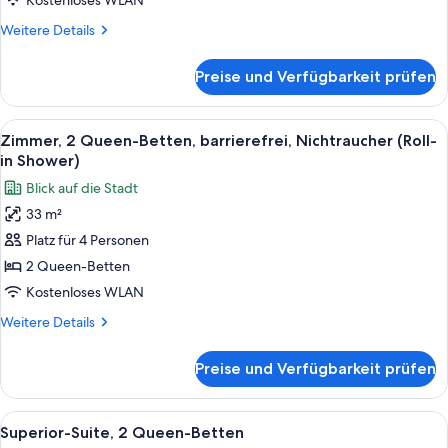
Kostenloses WLAN
anzeigen
Weitere
Weitere Details
Details
für
Preise und Verfügbarkeit prüfen
Zimmer,
2 Queen-
Betten,
Alle
Ein Hotelzimmer mit einem großen Bet
4
Nichtraucher,
Zimmer, 2 Queen-Betten, barrierefrei, Nichtraucher (Roll-
Fotos
Flussblick
in Shower)
für
Blick auf die Stadt
Zimmer,
33 m²
2 Queen-
Platz für 4 Personen
Betten,
barrierefrei,
2 Queen-Betten
Nichtraucher
Kostenloses WLAN
(Roll-
Weitere
Weitere Details
in
Details
Shower)
für
Preise und Verfügbarkeit prüfen
Zimmer,
anzeigen
2 Queen-
Betten,
Alle
Ein Hotelzimmer mit zwei Betten, ein
3
barrierefrei,
Superior-Suite, 2 Queen-Betten
Fotos
Nichtraucher