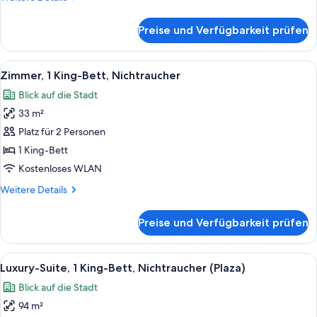
Bed,
Details
für
Non
Preise und Verfügbarkeit prüfen
Room,
Smoking,
1
River
King
Alle
Ein Hotelzimmer mit einem großen Bett
6
View
Bed,
Zimmer, 1 King-Bett, Nichtraucher
Fotos
Non
anzeigen
Blick auf die Stadt
Smoking,
für
River
33 m²
Zimmer,
View
1 King-
Platz für 2 Personen
Bett,
1 King-Bett
Nichtraucher
Kostenloses WLAN
anzeigen
Weitere
Weitere Details
Details
für
Preise und Verfügbarkeit prüfen
Zimmer,
1 King-
Bett,
Alle
Ein Hotelzimmer mit einem großen Bett
5
Nichtraucher
Luxury-Suite, 1 King-Bett, Nichtraucher (Plaza)
Fotos
Blick auf die Stadt
für
94 m²
Luxury-