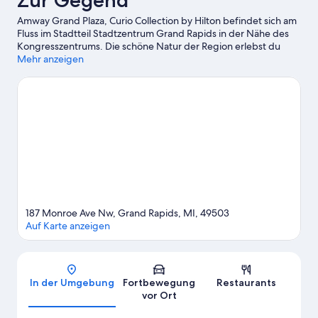
Zur Gegend
Amway Grand Plaza, Curio Collection by Hilton befindet sich am
Fluss im Stadtteil Stadtzentrum Grand Rapids in der Nähe des
Kongresszentrums. Die schöne Natur der Region erlebst du
hier: Frederik Meijer Gardens and Sculpture Park (Botanischer
Mehr anzeigen
Garten und Skulpturenpark) und Blandford Nature Center.
Wenn du dagegen eher kulturell interessiert bist, ist Folgendes
empfehlenswert: DeVos Performance Hall und Broadway Grand
Rapids. Du möchtest deinen Aufenthalt in der Stadt mit dem
Besuch eines spannenden Events oder einer
Sportveranstaltung aufpeppen? Dann schau doch einmal hier
vorbei: Van Andel Arena oder Fifth Third Ballpark. Die Region
bietet genügend Aktivitäten für mehrere Wochen, etwa
Skilanglauf, Snowboarden und Golf.
Zum Reiseführer für Grand
Rapids
187 Monroe Ave Nw, Grand Rapids, MI, 49503
Auf Karte anzeigen
Karte
In der Umgebung
Fortbewegung
Restaurants
vor Ort