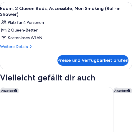
2
Alle
Ein Hotelzimmer mit einem großen Bett
4
Queen
Room, 2 Queen Beds, Accessible, Non Smoking (Roll-in
Fotos
Beds
Shower)
für
Platz für 4 Personen
Room,
2 Queen-Betten
2
Kostenloses WLAN
Queen
Beds,
Weitere
Weitere Details
Details
Accessible,
für
Non
Preise und Verfügbarkeit prüfen
Room,
Smoking
2
(Roll-
Queen
Vielleicht gefällt dir auch
Beds,
in
Accessible,
Shower)
Non
The Center Hotel Grand Rapids Airport
Spark by
Anzeige
Anzeige
anzeigen
Smoking
(Roll-
in
Shower)