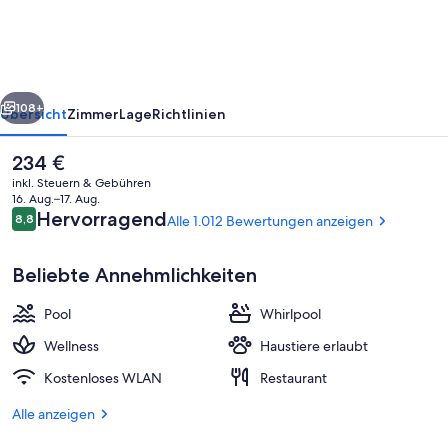
Curio
Collection
by
rück
Weiter
Hilton
108+
Übersicht
Zimmer
Lage
Richtlinien
Der
234 €
aktuelle
inkl. Steuern & Gebühren
Preis
16. Aug.–17. Aug.
beträgt
Bewertungen
Hervorragend
8,8
Alle 1.012 Bewertungen anzeigen
8,8 von 10.
234 €.
Beliebte Annehmlichkeiten
Pool
Whirlpool
4 Restaurants; Frühstück, Mittagesse
Wellness
Haustiere erlaubt
Kostenloses WLAN
Restaurant
Alle anzeigen