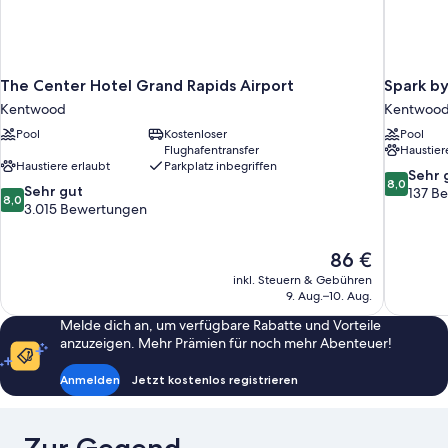
The Center Hotel Grand Rapids Airport
Spark by
Kentwood
Kentwoo
Pool
Kostenloser
Pool
Flughafentransfer
Haustier
Haustiere erlaubt
Parkplatz inbegriffen
8.0
Sehr 
8,0
8.0
Sehr gut
von
137 B
8,0
von
3.015 Bewertungen
10,
10,
Sehr
Sehr
gut,
Der
86 €
gut,
137
Preis
3.015
inkl. Steuern & Gebühren
Bewertun
beträgt
9. Aug.–10. Aug.
Bewertungen
86 €
Melde dich an, um verfügbare Rabatte und Vorteile
anzuzeigen. Mehr Prämien für noch mehr Abenteuer!
Anmelden
Jetzt kostenlos registrieren