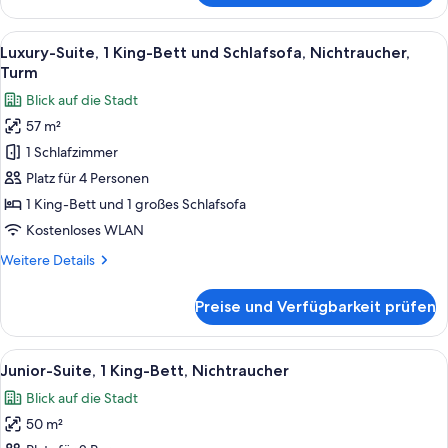
1 King-
Bett,
Alle
Ein Hotelzimmer mit großem Fenster, e
3
Nichtraucher,
Luxury-Suite, 1 King-Bett und Schlafsofa, Nichtraucher,
Fotos
Flussblick
Turm
für
Blick auf die Stadt
Luxury-
57 m²
Suite,
1 Schlafzimmer
1 King-
Bett
Platz für 4 Personen
und
1 King-Bett und 1 großes Schlafsofa
Schlafsofa,
Kostenloses WLAN
Nichtraucher,
Weitere
Weitere Details
Turm
Details
anzeigen
für
Preise und Verfügbarkeit prüfen
Luxury-
Suite,
1 King-
Alle
Ein Hotelzimmer mit einem großen Bett
5
Bett
Junior-Suite, 1 King-Bett, Nichtraucher
Fotos
und
Blick auf die Stadt
Schlafsofa,
für
Nichtraucher,
50 m²
Junior-
Turm