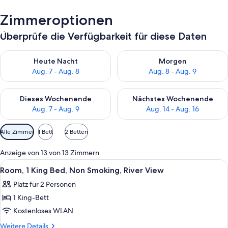
Zimmeroptionen
Überprüfe die Verfügbarkeit für diese Daten
Überprüfe die Verfügbarkeit für heute Nacht, Aug. 7 - Aug. 8.
Überprüfe die Verfügbarkeit f
Heute Nacht
Morgen
Aug. 7 - Aug. 8
Aug. 8 - Aug. 9
Überprüfe die Verfügbarkeit für dieses Wochenende, Aug. 7 - 
Überprüfe die Verfügbarkeit f
Dieses Wochenende
Nächstes Wochenende
Aug. 7 - Aug. 9
Aug. 14 - Aug. 16
Verfügbare
Alle Zimmer
1 Bett
2 Betten
Filter
für
Anzeige von 13 von 13 Zimmern
Zimmer
Alle
Ein Hotelzimmer mit einem großen Bett
2
Room, 1 King Bed, Non Smoking, River View
Fotos
Platz für 2 Personen
für
1 King-Bett
Room,
1
Kostenloses WLAN
King
Weitere
Weitere Details