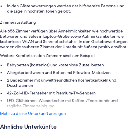
In den Gästebewertungen werden das hilfsbereite Personal und
die Lage in höchsten Tönen gelobt.
Zimmerausstattung
Alle 656 Zimmer verfügen über Annehmlichkeiten wie hochwertige
Bettwaren und Safes in Laptop-Größe sowie Aufmerksamkeiten wie
kostenloses WLAN und Schreibtischstühle. In den Gästebewertungen
werden die sauberen Zimmer der Unterkunft äußerst positiv erwähnt.
Weitere Komforts in den Zimmern sind zum Beispiel:
Babybetten (kostenlos) und kostenlose Zustellbetten
Allergikerbettwaren und Betten mit Pillowtop-Matratzen
2 Badezimmer mit unweltfreundlichen Kosmetikartikeln und
Duschwannen
42-Zoll-HD-Fernseher mit Premium-TV-Sendern
LED-Glühbirnen, Wasserkocher mit Kaffee-/Teezubehör und
tägliche Zimmerreinigung
Mehr zu dieser Unterkunft anzeigen
Ähnliche Unterkünfte