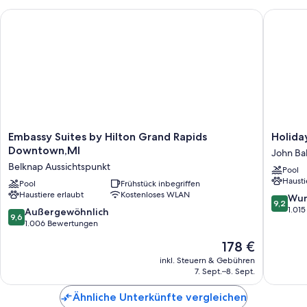
Embassy Suites by Hilton Grand Rapids Downtown,MI
Holiday 
Embassy
Holiday
Embassy Suites by Hilton Grand Rapids
Holida
Suites
Inn
Downtown,MI
John Bal
by
Grand
Belknap Aussichtspunkt
Pool
Hilton
Rapids
Hausti
Grand
Pool
Frühstück inbegriffen
Downto
Haustiere erlaubt
Kostenloses WLAN
Rapids
by
9.2
Wun
9,2
Downtown,MI
IHG
von
1.01
9.6
Außergewöhnlich
9,6
Belknap
John
10,
von
1.006 Bewertungen
Aussichtspunkt
Ball
Wunder
10,
Der
178 €
Park
1.015
Außergewöhnlich,
Preis
Bewert
1.006
inkl. Steuern & Gebühren
beträgt
7. Sept.–8. Sept.
Bewertungen
178 €
Ähnliche Unterkünfte vergleichen