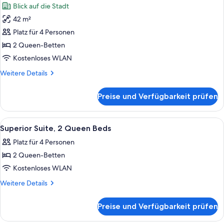
Blick auf die Stadt
(Roll-
für
in
42 m²
Superior-
Shower)
Suite,
Platz für 4 Personen
2 Queen-
2 Queen-Betten
Betten
Kostenloses WLAN
anzeigen
Weitere
Weitere Details
Details
für
Preise und Verfügbarkeit prüfen
Superior-
Suite,
2 Queen-
Alle
Ein Hotelzimmer mit zwei Betten, ein
1
Betten
Superior Suite, 2 Queen Beds
Fotos
Platz für 4 Personen
für
2 Queen-Betten
Superior
Suite,
Kostenloses WLAN
2
Weitere
Weitere Details
Queen
Details
für
Beds
Preise und Verfügbarkeit prüfen
Superior
anzeigen
Suite,