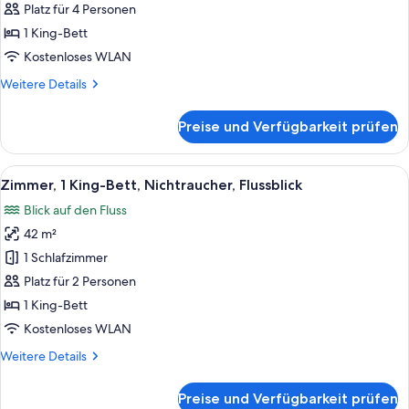
Suite,
Platz für 4 Personen
1 King-
1 King-Bett
Bett,
Kostenloses WLAN
Nichtraucher
Weitere
Weitere Details
(Plaza)
Details
anzeigen
für
Preise und Verfügbarkeit prüfen
Luxury-
Suite,
1 King-
Alle
Ein modernes Badezimmer mit dunkler 
3
Bett,
Zimmer, 1 King-Bett, Nichtraucher, Flussblick
Fotos
Nichtraucher
Blick auf den Fluss
(Plaza)
für
42 m²
Zimmer,
1 King-
1 Schlafzimmer
Bett,
Platz für 2 Personen
Nichtraucher,
1 King-Bett
Flussblick
Kostenloses WLAN
anzeigen
Weitere
Weitere Details
Details
für
Preise und Verfügbarkeit prüfen
Zimmer,