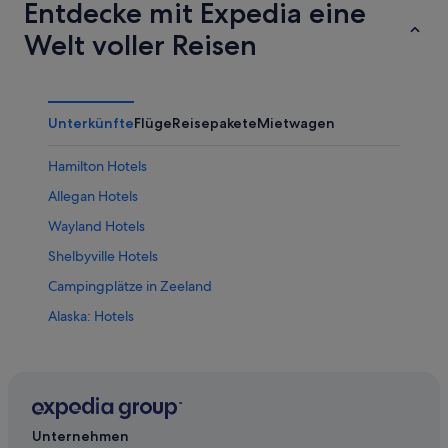
Entdecke mit Expedia eine
Welt voller Reisen
Unterkünfte
Flüge
Reisepakete
Mietwagen
Hamilton Hotels
Allegan Hotels
Wayland Hotels
Shelbyville Hotels
Campingplätze in Zeeland
Alaska: Hotels
Dorr Hotels
5-Sterne-Hotels in Zeeland
Easttown: Hotels
Hotels nahe Tanger Factory Outlet Center
Unternehmen