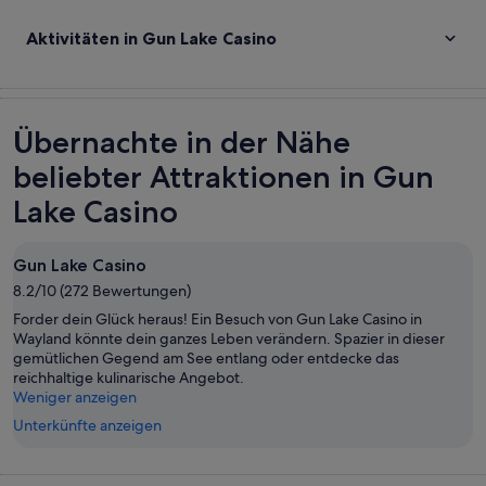
Aktivitäten in Gun Lake Casino
Übernachte in der Nähe
beliebter Attraktionen in Gun
Lake Casino
Gun Lake Casino
8.2/10 (272 Bewertungen)
Forder dein Glück heraus! Ein Besuch von Gun Lake Casino in
Wayland könnte dein ganzes Leben verändern. Spazier in dieser
gemütlichen Gegend am See entlang oder entdecke das
reichhaltige kulinarische Angebot.
Weniger anzeigen
Unterkünfte anzeigen