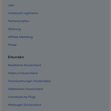
Byron Center Hotels
Jobs
Richland Hotels
Unterkunft registrieren
Cutlerville: Hotels
Partnerschaften
Wyoming Hotels
Werbung
Plainwell Hotels
Affiliate Marketing
Alto Hotels
Presse
Caledonia Hotels
Hastings Hotels
Erkunden
Kentwood: Hotels
Reiseführer Deutschland
Delton Hotels
Hotels in Deutschland
Grandville Hotels
Ferienwohnungen Deutschland
Martin Hotels
Städtereisen Deutschland
Hickory Corners Hotels
Innerdeutsche Flüge
Mietwagen Deutschland