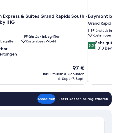
n Express & Suites Grand Rapids South -
Baymont by Wyndha
by IHG
Grand Rapids
Frühstück inbegriffen
Kostenloses WLAN
Frühstück inbegriffen
nbegriffen
Kostenloses WLAN
8.0
Sehr gut
8,0
von
1.013 Bewertungen
bar
10,
ertungen
Sehr
gut,
Der
97 €
1.013
Preis
inkl. Steuern & Gebühren
Bewertungen
en
beträgt
6. Sept.–7. Sept.
97 €
Anmelden
Jetzt kostenlos registrieren