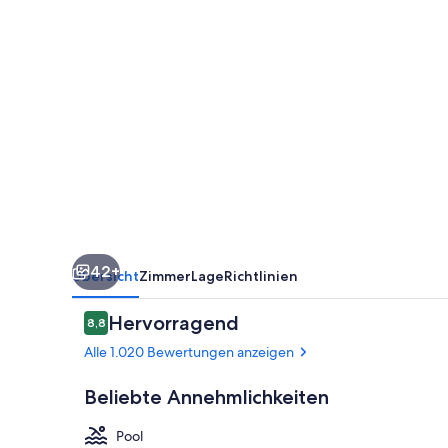
Airport
North
by
IHG
42+
Übersicht
Zimmer
Lage
Richtlinien
Bewertungen
Hervorragend
8,8
8,8 von 10.
Alle 1.020 Bewertungen anzeigen
Beliebte Annehmlichkeiten
Pool