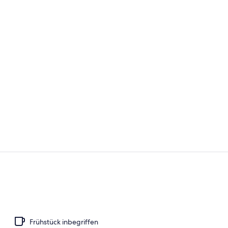
Außenberei
Inbegriffene
Frühstück inbegriffen