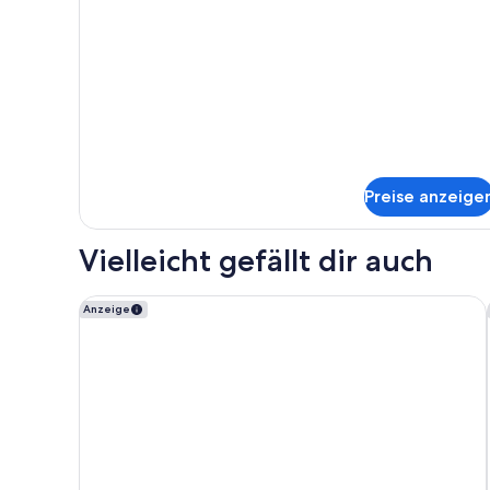
(Communications
Accessible)
Preise anzeige
Vielleicht gefällt dir auch
The Center Hotel Grand Rapids Airport
Anzeige