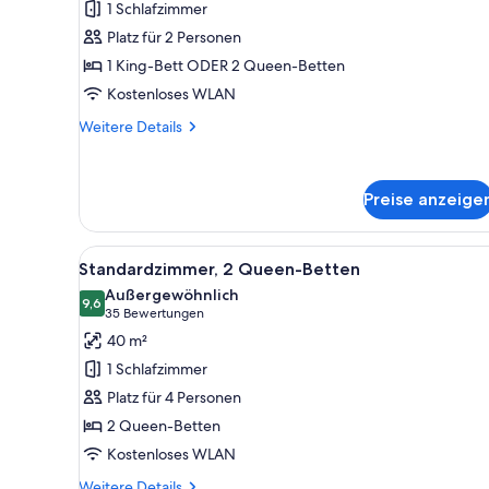
1 Schlafzimmer
Platz für 2 Personen
1 King-Bett ODER 2 Queen-Betten
Kostenloses WLAN
Weitere
Weitere Details
Details
für
Standardzimmer
Preise anzeige
Alle
Zimmerausstattung
4
Standardzimmer, 2 Queen-Betten
Fotos
Außergewöhnlich
für
9,6
9,6 von 10
(35
35 Bewertungen
Standardzimmer,
Bewertungen)
40 m²
2 Queen-
1 Schlafzimmer
Betten
Platz für 4 Personen
anzeigen
2 Queen-Betten
Kostenloses WLAN
Weitere
Weitere Details