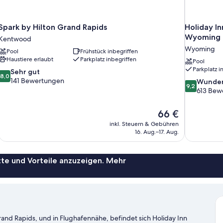
Spark by Hilton Grand Rapids
Holiday In
Wyoming 
Kentwood
Wyoming
Pool
Frühstück inbegriffen
Haustiere erlaubt
Parkplatz inbegriffen
Pool
Parkplatz i
8.0
Sehr gut
8,0
von
141 Bewertungen
9.2
Wunder
9,2
10,
von
613 Bew
Sehr
10,
gut,
Wunderbar,
Der
66 €
141
613
Preis
inkl. Steuern & Gebühren
Bewertungen
Bewertung
beträgt
16. Aug.–17. Aug.
66 €
te und Vorteile anzuzeigen. Mehr
rand Rapids, und in Flughafennähe, befindet sich Holiday Inn