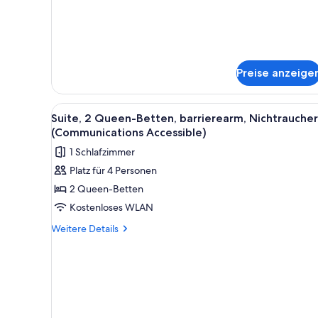
Schlafsofa
Preise anzeige
Alle
Hochwertige Bettwaren, Daune
1
Suite, 2 Queen-Betten, barrierearm, Nichtraucher
Fotos
(Communications Accessible)
für
1 Schlafzimmer
Suite,
Platz für 4 Personen
2 Queen-
2 Queen-Betten
Betten,
barrierearm,
Kostenloses WLAN
Nichtraucher
Weitere
Weitere Details
(Communications
Details
für
Accessible)
Suite,
anzeigen
2 Queen-
Betten,
barrierearm,
Nichtraucher