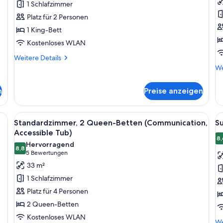
1 Schlafzimmer
Bett
B
Platz für 2 Personen
(Leisure)
b
1 King-Bett
anzeigen
(
Kostenloses WLAN
Ro
In
Weitere
Weitere Details
Details
S
We
We
für
De
a
Standardzimmer,
fü
n
Preise anzeigen
1 King-
St
Bett
1 
(Leisure)
Be
Alle
Ein Hotelzimmer mit zwei Betten, eine
Al
4
ba
Standardzimmer, 2 Queen-Betten (Communication,
S
Fotos
F
(C
Accessible Tub)
für
Rol
f
8,
Hervorragend
In
8,8
Standardzimmer,
Su
8,8 von 10
(5
5 Bewertungen
Sh
2 Queen-
M
Bewertungen)
33 m²
Betten
B
1 Schlafzimmer
(Communication,
a
Platz für 4 Personen
Accessible
2 Queen-Betten
Tub)
Kostenloses WLAN
anzeigen
We
We