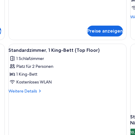
We
We
De
fü
n
Preise anzeigen
St
1 
Be
nbettdecken, Pillowtop-Betten, Zimmersafe
Alle
Ein Hotelzimmer mit einem großen Bett
1
(C
Standardzimmer, 1 King-Bett (Top Floor)
Fotos
Rol
1 Schlafzimmer
für
In
Sh
Platz für 2 Personen
Standardzimmer,
1 King-
1 King-Bett
Bett
Kostenloses WLAN
(Top
Weitere
Weitere Details
Floor)
Details
anzeigen
für
Standardzimmer,
1 King-
St
Bett
Ni
(Top
Floor)
10