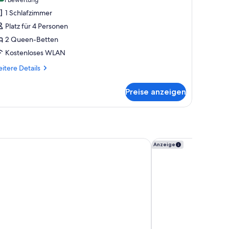
(1
Bewertung)
1 Schlafzimmer
Platz für 4 Personen
2 Queen-Betten
Kostenloses WLAN
itere
itere Details
tails
r
Preise anzeigen
andardzimmer,
Queen-
tten,
rrierefrei,
chtraucher
op
n Express & Suites Grand Rapids South - Wyoming by IHG
Baymont by Wyndham
Anzeige
oor)