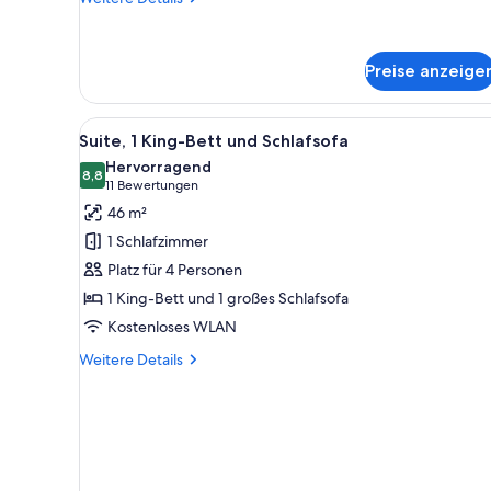
Details
für
Standardzimmer,
Preise anzeige
2 Queen-
Betten
Alle
Ein Hotelzimmer mit Mikrowell
5
Suite, 1 King-Bett und Schlafsofa
Fotos
Hervorragend
für
8,8
8,8 von 10
(11
11 Bewertungen
Suite,
Bewertungen)
46 m²
1 King-
1 Schlafzimmer
Bett
Platz für 4 Personen
und
1 King-Bett und 1 großes Schlafsofa
Schlafsofa
Kostenloses WLAN
anzeigen
Weitere
Weitere Details
Details
für
Suite,
1 King-
Bett
und