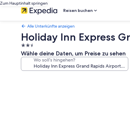
Zum Hauptinhalt springen
Reisen buchen
Alle Unterkünfte anzeigen
Holiday Inn Express G
2.5-
Sterne-
Wähle deine Daten, um Preise zu sehen
Unterkunft
Wo soll’s hingehen?
Fotogalerie
von
Holiday
Inn
Express
Grand
Rapids