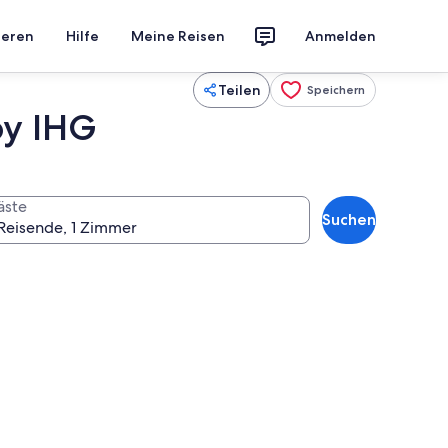
ieren
Hilfe
Meine Reisen
Anmelden
Teilen
Speichern
by IHG
äste
Suchen