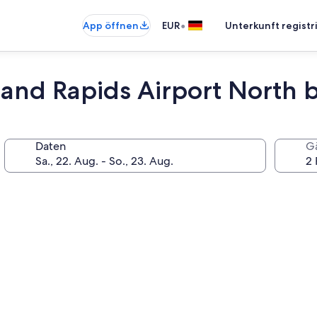
•
App öffnen
EUR
Unterkunft registr
rand Rapids Airport North 
Daten
G