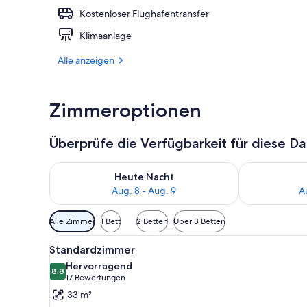
Kostenloser Flughafentransfer
Ausstattung 
Klimaanlage
Alle anzeigen
Zimmeroptionen
Überprüfe die Verfügbarkeit für diese D
Überprüfe die Verfügbarkeit für heute Nacht, Aug. 8
Überprüfe die
Heute Nacht
Aug. 8 - Aug. 9
A
Verfügbare
Alle Zimmer
1 Bett
2 Betten
Über 3 Betten
Filter
Alle
Ein Hotelzimmer mit einem gro
für
5
Standardzimmer
Fotos
Zimmer
Hervorragend
für
8,8
8,8 von 10
(17
17 Bewertungen
Standardzimmer
Bewertungen)
33 m²
anzeigen