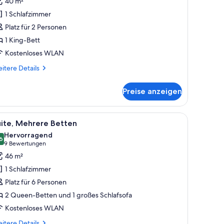
40 m²
ett,
1 Schlafzimmer
arrierefrei
Platz für 2 Personen
Communications,
1 King-Bett
ll-
Kostenloses WLAN
hower)
itere
itere Details
tails
nzeigen
r
Preise anzeigen
andardzimmer,
King-
tt,
m Schreibtisch, einem Stuhl, einem Fernseher und einem Fenster mit Jalousie
le
Ein Hotelzimmer mit zwei Betten, einem Schre
6
rrierefrei
uite, Mehrere Betten
otos
ommunications,
Hervorragend
l-
ür
6
8,6 von 10
(9
9 Bewertungen
ite,
Bewertungen)
46 m²
ower)
ehrere
1 Schlafzimmer
etten
Platz für 6 Personen
nzeigen
2 Queen-Betten und 1 großes Schlafsofa
Kostenloses WLAN
itere
itere Details