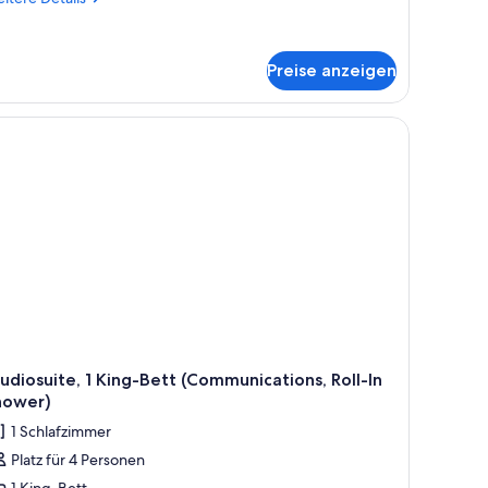
tails
r
ite,
Preise anzeigen
hrere
tten
, einem Schreibtisch mit Stuhl, einem Fernseher und einem Fenster mit Jalo
udiosuite, 1 King-Bett (Communications, Roll-In
hower)
1 Schlafzimmer
Platz für 4 Personen