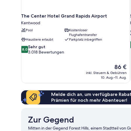
The Center Hotel Grand Rapids Airport
Kentwood
Pool
Kostenloser
Flughafentransfer
Haustiere erlaubt
Parkplatz inbegriffen
8.0
Sehr gut
8,0
von
3.018 Bewertungen
10,
Sehr
Der
86 €
gut,
Preis
3.018
inkl. Steuern & Gebühren
beträgt
10. Aug.–11. Aug.
Bewertungen
86 €
Melde dich an, um verfügbare Rabat
Prämien für noch mehr Abenteuer!
Zur Gegend
Mitten in der Gegend Forest Hills, einem Stadtteil von G