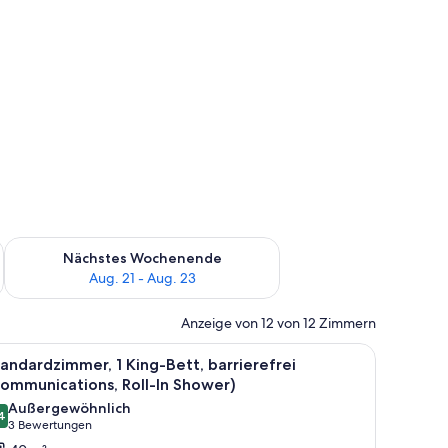
es Wochenende, Aug. 14 - Aug. 16.
Überprüfe die Verfügbarkeit für nächstes Wochenende, Aug. 2
Nächstes Wochenende
Aug. 21 - Aug. 23
Anzeige von 12 von 12 Zimmern
it Jalousien.
ecken, Pillowtop-Betten, Zimmersafe
le
Ein Hotelzimmer mit einem großen Bett, einem
7
andardzimmer, 1 King-Bett, barrierefrei
otos
ommunications, Roll-In Shower)
ür
Außergewöhnlich
4
tandardzimmer,
9,4 von 10
(3
3 Bewertungen
King-
Bewertungen)