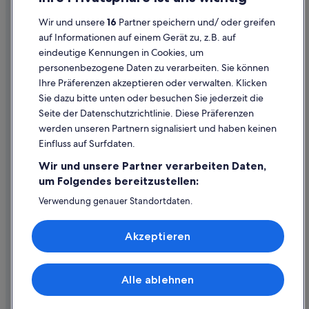
Cookies
Wir und unsere
16
Partner speichern und/ oder greifen
Rechtliche Hinweise/Kontakt
auf Informationen auf einem Gerät zu, z.B. auf
eindeutige Kennungen in Cookies, um
Inhaltsrichtlinien und Melden von Inhalten
personenbezogene Daten zu verarbeiten. Sie können
Ihre Präferenzen akzeptieren oder verwalten. Klicken
Hilfe
Sie dazu bitte unten oder besuchen Sie jederzeit die
Hilfe
Seite der Datenschutzrichtlinie. Diese Präferenzen
werden unseren Partnern signalisiert und haben keinen
Flug stornieren
Einfluss auf Surfdaten.
Hotel- oder Ferienunterkunftsbuchung stornieren
Wir und unsere Partner verarbeiten Daten,
Rückerstattungsdauer
um Folgendes bereitzustellen:
Expedia-Gutschein einlösen
Verwendung genauer Standortdaten.
Endgeräteeigenschaften zur Identifikation aktiv abfragen.
Internationale Reisedokumente
Speichern von oder Zugriff auf Informationen auf einem
Akzeptieren
Endgerät. Personalisierte Werbung und Inhalte, Messung
von Werbeleistung und der Performance von Inhalten,
Zielgruppenforschung sowie Entwicklung und
Verbesserung von Angeboten.
Alle ablehnen
© 2026 Expedia, Inc., ein Unternehmen der Expedia Group. Alle Rechte
Liste der Partner (Lieferanten)
vorbehalten. Expedia und das Expedia-Logo sind Handelsmarken oder
eingetragene Handelsmarken von Expedia, Inc.