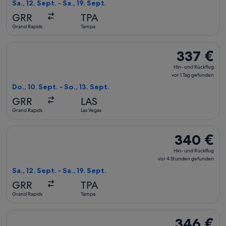
Rückflug,
Sa., 12. Sept. - Sa., 19. Sept.
vor
GRR
TPA
4 Stunden
Grand Rapids
Tampa
gefunden
Flug mit American Airlines auswählen, Abflug Do., 10. Sept. 
337 €
337 €
Hin-
Hin- und Rückflug
und
vor 1 Tag gefunden
Rückflug,
Do., 10. Sept. - So., 13. Sept.
vor
GRR
LAS
1 Tag
Grand Rapids
Las Vegas
gefunden
Flug mit American Airlines auswählen, Abflug Sa., 12. Sept. 
340 €
340 €
Hin-
Hin- und Rückflug
und
vor 4 Stunden gefunden
Rückflug,
Sa., 12. Sept. - Sa., 19. Sept.
vor
GRR
TPA
4 Stunden
Grand Rapids
Tampa
gefunden
Flug mit Delta auswählen, Abflug Sa., 12. Sept. ab Grand Rap
346 €
346 €