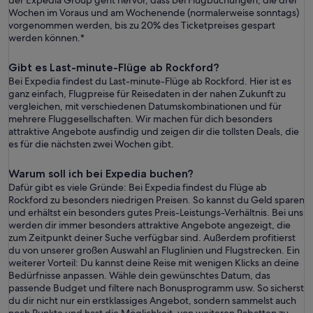
der Expedia Group geht hervor, dass bei Flugbuchungen, die drei
Wochen im Voraus und am Wochenende (normalerweise sonntags)
vorgenommen werden, bis zu 20% des Ticketpreises gespart
werden können.*
Gibt es Last-minute-Flüge ab Rockford?
Bei Expedia findest du Last-minute-Flüge ab Rockford. Hier ist es
ganz einfach, Flugpreise für Reisedaten in der nahen Zukunft zu
vergleichen, mit verschiedenen Datumskombinationen und für
mehrere Fluggesellschaften. Wir machen für dich besonders
attraktive Angebote ausfindig und zeigen dir die tollsten Deals, die
es für die nächsten zwei Wochen gibt.
Warum soll ich bei Expedia buchen?
Dafür gibt es viele Gründe: Bei Expedia findest du Flüge ab
Rockford zu besonders niedrigen Preisen. So kannst du Geld sparen
und erhältst ein besonders gutes Preis-Leistungs-Verhältnis. Bei uns
werden dir immer besonders attraktive Angebote angezeigt, die
zum Zeitpunkt deiner Suche verfügbar sind. Außerdem profitierst
du von unserer großen Auswahl an Fluglinien und Flugstrecken. Ein
weiterer Vorteil: Du kannst deine Reise mit wenigen Klicks an deine
Bedürfnisse anpassen. Wähle dein gewünschtes Datum, das
passende Budget und filtere nach Bonusprogramm usw. So sicherst
du dir nicht nur ein erstklassiges Angebot, sondern sammelst auch