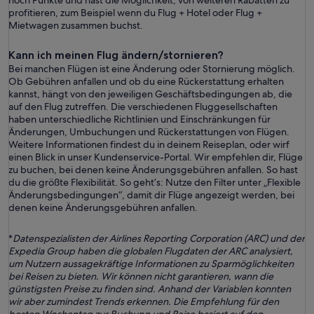
noch Punkte und hast die Möglichkeit, von weiteren Rabatten zu
profitieren, zum Beispiel wenn du Flug + Hotel oder Flug +
Mietwagen zusammen buchst.
Kann ich meinen Flug ändern/stornieren?
Bei manchen Flügen ist eine Änderung oder Stornierung möglich.
Ob Gebühren anfallen und ob du eine Rückerstattung erhalten
kannst, hängt von den jeweiligen Geschäftsbedingungen ab, die
auf den Flug zutreffen. Die verschiedenen Fluggesellschaften
haben unterschiedliche Richtlinien und Einschränkungen für
Änderungen, Umbuchungen und Rückerstattungen von Flügen.
Weitere Informationen findest du in deinem Reiseplan, oder wirf
einen Blick in unser Kundenservice-Portal. Wir empfehlen dir, Flüge
zu buchen, bei denen keine Änderungsgebühren anfallen. So hast
du die größte Flexibilität. So geht’s: Nutze den Filter unter „Flexible
Änderungsbedingungen“, damit dir Flüge angezeigt werden, bei
denen keine Änderungsgebühren anfallen.
*
Datenspezialisten der Airlines Reporting Corporation (ARC) und der
Expedia Group haben die globalen Flugdaten der ARC analysiert,
um Nutzern aussagekräftige Informationen zu Sparmöglichkeiten
bei Reisen zu bieten. Wir können nicht garantieren, wann die
günstigsten Preise zu finden sind. Anhand der Variablen konnten
wir aber zumindest Trends erkennen. Die Empfehlung für den