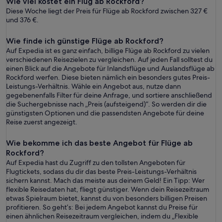
Wie viel kostet ein Flug ab Rockford?
Diese Woche liegt der Preis für Flüge ab Rockford zwischen 327 €
und 376 €.
Wie finde ich günstige Flüge ab Rockford?
Auf Expedia ist es ganz einfach, billige Flüge ab Rockford zu vielen
verschiedenen Reisezielen zu vergleichen. Auf jeden Fall solltest du
einen Blick auf die Angebote für Inlandsflüge und Auslandsflüge ab
Rockford werfen. Diese bieten nämlich ein besonders gutes Preis-
Leistungs-Verhältnis. Wähle ein Angebot aus, nutze dann
gegebenenfalls Filter für deine Anfrage, und sortiere anschließend
die Suchergebnisse nach „Preis (aufsteigend)“. So werden dir die
günstigsten Optionen und die passendsten Angebote für deine
Reise zuerst angezeigt.
Wie bekomme ich das beste Angebot für Flüge ab
Rockford?
Auf Expedia hast du Zugriff zu den tollsten Angeboten für
Flugtickets, sodass du dir das beste Preis-Leistungs-Verhältnis
sichern kannst. Mach das meiste aus deinem Geld! Ein Tipp: Wer
flexible Reisedaten hat, fliegt günstiger. Wenn dein Reisezeitraum
etwas Spielraum bietet, kannst du von besonders billigen Preisen
profitieren. So geht’s: Bei jedem Angebot kannst du Preise für
einen ähnlichen Reisezeitraum vergleichen, indem du „Flexible