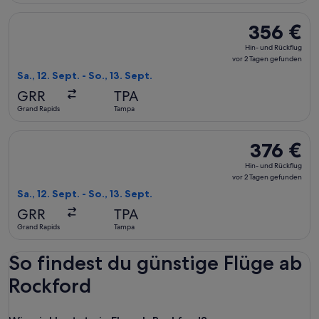
Flug mit American Airlines auswählen, Abflug Sa., 12. Sept. 
356 €
356 €
Hin-
Hin- und Rückflug
und
vor 2 Tagen gefunden
Rückflug,
Sa., 12. Sept. - So., 13. Sept.
vor
GRR
TPA
2 Tagen
Grand Rapids
Tampa
gefunden
Flug mit United auswählen, Abflug Sa., 12. Sept. ab Grand Ra
376 €
376 €
Hin-
Hin- und Rückflug
und
vor 2 Tagen gefunden
Rückflug,
Sa., 12. Sept. - So., 13. Sept.
vor
GRR
TPA
2 Tagen
Grand Rapids
Tampa
gefunden
So findest du günstige Flüge ab
Rockford