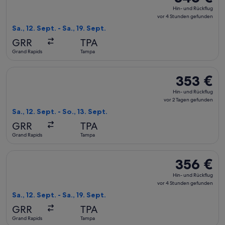
Hin-
Hin- und Rückflug
und
vor 4 Stunden gefunden
Rückflug,
Sa., 12. Sept. - Sa., 19. Sept.
vor
GRR
TPA
4 Stunden
Grand Rapids
Tampa
gefunden
Flug mit Delta auswählen, Abflug Sa., 12. Sept. ab Grand Rap
353 €
353 €
Hin-
Hin- und Rückflug
und
vor 2 Tagen gefunden
Rückflug,
Sa., 12. Sept. - So., 13. Sept.
vor
GRR
TPA
2 Tagen
Grand Rapids
Tampa
gefunden
Flug mit American Airlines auswählen, Abflug Sa., 12. Sept. 
356 €
356 €
Hin-
Hin- und Rückflug
und
vor 4 Stunden gefunden
Rückflug,
Sa., 12. Sept. - Sa., 19. Sept.
vor
GRR
TPA
4 Stunden
Grand Rapids
Tampa
gefunden