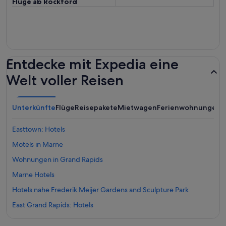
Flüge ab Rockford
Entdecke mit Expedia eine
Welt voller Reisen
Unterkünfte
Flüge
Reisepakete
Mietwagen
Ferienwohnungen
A
Easttown: Hotels
Motels in Marne
Wohnungen in Grand Rapids
Marne Hotels
Hotels nahe Frederik Meijer Gardens and Sculpture Park
East Grand Rapids: Hotels
Grand Rapids Hotels