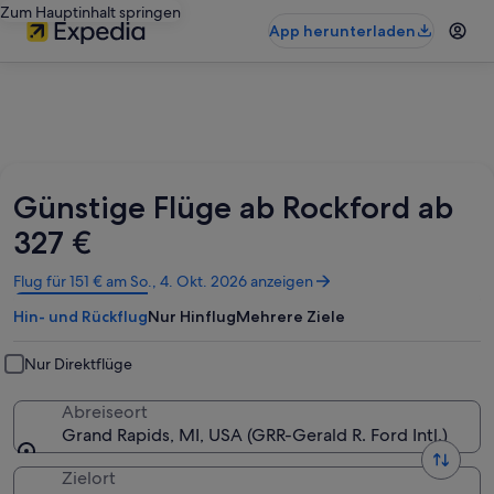
Zum Hauptinhalt springen
App herunterladen
Günstige Flüge ab Rockford ab
327 €
Wird
Flug für 151 € am So., 4. Okt. 2026 anzeigen
in
Hin- und Rückflug
Nur Hinflug
Mehrere Ziele
einem
neuen
Fenster
Nur Direktflüge
geöffnet
Abreiseort
Grand Rapids, MI, USA (GRR-Gerald R. Ford Intl.)
Zielort