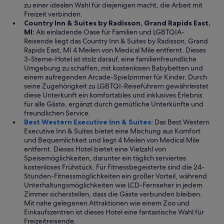
zu einer idealen Wahl für diejenigen macht, die Arbeit mit
s
Freizeit verbinden.
c
Country Inn & Suites by Radisson, Grand Rapids East,
l
MI:
Als einladende Oase für Familien und LGBTQIA-
e
Reisende liegt das Country Inn & Suites by Radisson, Grand
a
Rapids East, MI 4 Meilen von Medical Mile entfernt. Dieses
n
3-Sterne-Hotel ist stolz darauf, eine familienfreundliche
a
Umgebung zu schaffen, mit kostenlosen Babybetten und
n
einem aufregenden Arcade-Spielzimmer für Kinder. Durch
d
seine Zugehörigkeit zu LGBTQI-Reiseführern gewährleistet
t
diese Unterkunft ein komfortables und inklusives Erlebnis
h
für alle Gäste, ergänzt durch gemütliche Unterkünfte und
e
freundlichen Service.
r
Best Western Executive Inn & Suites:
Das Best Western
o
Executive Inn & Suites bietet eine Mischung aus Komfort
o
und Bequemlichkeit und liegt 4 Meilen von Medical Mile
m
entfernt. Dieses Hotel bietet eine Vielzahl von
h
Speisemöglichkeiten, darunter ein täglich serviertes
a
kostenloses Frühstück. Für Fitnessbegeisterte sind die 24-
d
Stunden-Fitnessmöglichkeiten ein großer Vorteil, während
a
Unterhaltungsmöglichkeiten wie LCD-Fernseher in jedem
d
Zimmer sicherstellen, dass die Gäste verbunden bleiben.
e
Mit nahe gelegenen Attraktionen wie einem Zoo und
q
Einkaufszentren ist dieses Hotel eine fantastische Wahl für
u
Freizeitreisende.