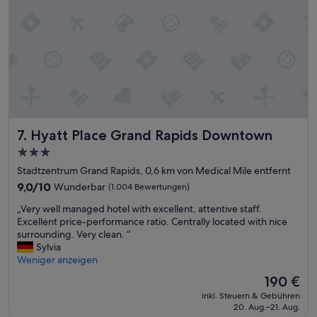
k
i
4
s
t
t
i
s
m
u
e
p
s
e
w
r
e
.
w
N
e
Hyatt Place Grand Rapids Downtown
7. Hyatt Place Grand Rapids Downtown
i
r
c
3.0-
e
h
f
Sterne-
Stadtzentrum Grand Rapids, 0,6 km von Medical Mile entfernt
t
i
Unterkunft
w
9.0
9,0/10
Wunderbar
(1.004 Bewertungen)
n
e
von
a
„
„Very well managed hotel with excellent, attentive staff.
i
10,
l
V
Excellent price-performance ratio. Centrally located with nice
t
Wunderbar,
l
e
surrounding. Very clean. “
v
(1.004
y
r
Sylvia
o
Bewertungen)
o
y
Weniger anzeigen
m
f
w
F
Der
190 €
f
e
l
Preis
e
inkl. Steuern & Gebühren
l
u
beträgt
r
20. Aug.–21. Aug.
l
s
190 €