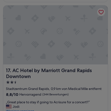
k
77 €
e
t
AC Hotel by Marriott Grand Rapids Downtown
t
o
w
s
a
h
s
o
a
p
b
s
g
,
e
a
l
m
e
e
g
n
e
i
n
t
.
i
AC Hotel by Marriott Grand Rapids Downtown
17. AC Hotel by Marriott Grand Rapids
F
e
ü
Downtown
s
r
a
2.5-
d
r
Sterne-
i
Stadtzentrum Grand Rapids, 0,9 km von Medical Mile entfernt
e
e
Unterkunft
a
8.8
8,8/10
Hervorragend
(344 Bewertungen)
D
l
von
u
„
„Great place to stay if going to Acrisure for a concert!!“
l
10,
r
G
Jodi
a
Hervorragend,
c
r
Weniger anzeigen