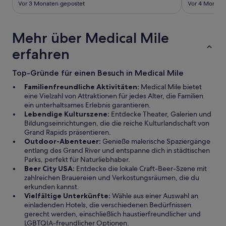
Vor 3 Monaten gepostet
Vor 4 Monate
t
h
o
u
Mehr über Medical Mile
t
erfahren
t
h
e
Top-Gründe für einen Besuch in Medical Mile
l
Familienfreundliche Aktivitäten:
Medical Mile bietet
i
eine Vielzahl von Attraktionen für jedes Alter, die Familien
s
ein unterhaltsames Erlebnis garantieren.
t
Lebendige Kulturszene:
Entdecke Theater, Galerien und
o
Bildungseinrichtungen, die die reiche Kulturlandschaft von
f
Grand Rapids präsentieren.
t
Outdoor-Abenteuer:
Genieße malerische Spaziergänge
a
entlang des Grand River und entspanne dich in städtischen
s
Parks, perfekt für Naturliebhaber.
k
Beer City USA:
Entdecke die lokale Craft-Beer-Szene mit
s
zahlreichen Brauereien und Verkostungsräumen, die du
t
erkunden kannst.
o
Vielfältige Unterkünfte:
Wähle aus einer Auswahl an
d
einladenden Hotels, die verschiedenen Bedürfnissen
o
gerecht werden, einschließlich haustierfreundlicher und
.
LGBTQIA-freundlicher Optionen.
T