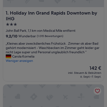
Holiday Inn Grand Rapids Downtown by IHG
1. Holiday Inn Grand Rapids Downtown by
IHG
3.0-
Sterne-
John Ball Park, 1,1 km von Medical Mile entfernt
Unterkunft
9.2
9,2/10
Wunderbar
(1.015 Bewertungen)
von
„
„Kleines aber zweckdienliches Frühstück . Zimmer ok aber Bad
10,
K
gehört modernisiert - Waschbecken im Zimmer geht leider gar
Wunderbar,
l
nicht Lage super und Personal unglaublich freundlich “
(1.015
e
Carola Kornelia
Bewertungen)
i
Weniger anzeigen
n
Der
142 €
e
Preis
inkl. Steuern & Gebühren
s
beträgt
6. Sept.–7. Sept.
a
142 €
b
Homewood Suites by Hilton Grand Rapids Downtown
e
r
z
w
e