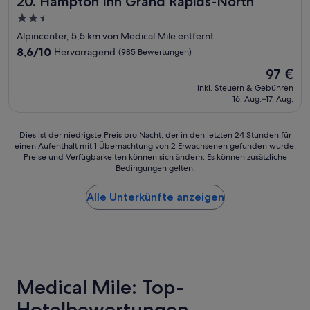
20. Hampton Inn Grand Rapids-North
r
m
2.5-
y
f
s
Sterne-
Alpincenter, 5,5 km von Medical Mile entfernt
y
i
Unterkunft
b
8.6
8,6/10
Hervorragend
(985 Bewertungen)
m
e
von
i
Der
97 €
d
10,
l
Preis
.
Hervorragend,
inkl. Steuern & Gebühren
a
beträgt
q
16. Aug.–17. Aug.
(985
r
97 €
u
Bewertungen)
t
i
o
Dies
Dies ist der niedrigste Preis pro Nacht, der in den letzten 24 Stunden für
t
a
einen Aufenthalt mit 1 Übernachtung von 2 Erwachsenen gefunden wurde.
ist
e
n
Preise und Verfügbarkeiten können sich ändern. Es können zusätzliche
der
r
A
Bedingungen gelten.
niedrigste
o
i
Preis
o
r
Alle Unterkünfte anzeigen
pro
m
b
Nacht,
s
n
der
.
b
in
“
e
den
x
letzten
p
24 Stunden
e
Medical Mile: Top-
für
r
einen
Hotelbewertungen
i
Aufenthalt