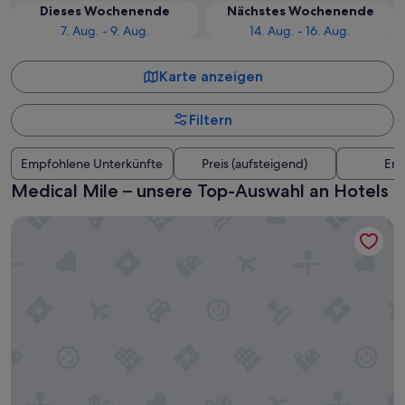
Dieses Wochenende
Nächstes Wochenende
7. Aug. - 9. Aug.
14. Aug. - 16. Aug.
Karte anzeigen
Filtern
Empfohlene Unterkünfte
Preis (aufsteigend)
Ent
Medical Mile – unsere Top-Auswahl an Hotels
Holiday Inn Grand Rapids Downtown by IHG