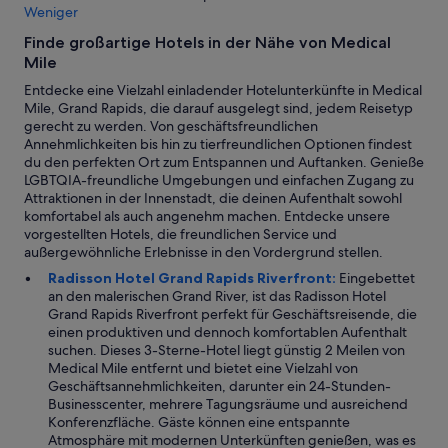
Weniger
h
e
Finde großartige Hotels in der Nähe von Medical
r
Mile
o
o
Entdecke eine Vielzahl einladender Hotelunterkünfte in Medical
m
Mile, Grand Rapids, die darauf ausgelegt sind, jedem Reisetyp
w
gerecht zu werden. Von geschäftsfreundlichen
a
Annehmlichkeiten bis hin zu tierfreundlichen Optionen findest
s
du den perfekten Ort zum Entspannen und Auftanken. Genieße
c
LGBTQIA-freundliche Umgebungen und einfachen Zugang zu
l
Attraktionen in der Innenstadt, die deinen Aufenthalt sowohl
e
komfortabel als auch angenehm machen. Entdecke unsere
a
vorgestellten Hotels, die freundlichen Service und
n
außergewöhnliche Erlebnisse in den Vordergrund stellen.
,
Radisson Hotel Grand Rapids Riverfront:
Eingebettet
b
an den malerischen Grand River, ist das Radisson Hotel
a
Grand Rapids Riverfront perfekt für Geschäftsreisende, die
t
einen produktiven und dennoch komfortablen Aufenthalt
h
suchen. Dieses 3-Sterne-Hotel liegt günstig 2 Meilen von
r
Medical Mile entfernt und bietet eine Vielzahl von
o
Geschäftsannehmlichkeiten, darunter ein 24-Stunden-
o
Businesscenter, mehrere Tagungsräume und ausreichend
m
Konferenzfläche. Gäste können eine entspannte
w
Atmosphäre mit modernen Unterkünften genießen, was es
a