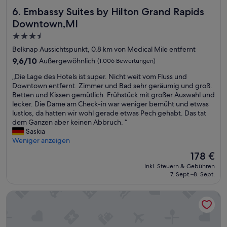
t
r
.
Embassy Suites by Hilton Grand Rapids Downtown,MI
6. Embassy Suites by Hilton Grand Rapids
o
e
A
t
Downtown,MI
u
f
h
n
t
3.5-
e
d
e
Sterne-
n
Belknap Aussichtspunkt, 0,8 km von Medical Mile entfernt
l
r
e
Unterkunft
9.6
9,6/10
Außergewöhnlich
i
(1.006 Bewertungen)
c
w
von
c
a
a
„
„Die Lage des Hotels ist super. Nicht weit vom Fluss und
10,
h
l
m
D
Downtown entfernt. Zimmer und Bad sehr geräumig und groß.
Außergewöhnlich,
“
l
p
i
Betten und Kissen gemütlich. Frühstück mit großer Auswahl und
(1.006
i
h
e
lecker. Die Dame am Check-in war weniger bemüht und etwas
Bewertungen)
n
i
L
lustlos, da hatten wir wohl gerade etwas Pech gehabt. Das tat
g
t
a
dem Ganzen aber keinen Abbruch. “
t
h
g
Saskia
h
e
e
Weniger anzeigen
e
a
d
f
Der
178 €
t
e
r
Preis
e
inkl. Steuern & Gebühren
s
o
beträgt
r
7. Sept.–8. Sept.
H
n
178 €
.
o
t
“
Hyatt Place Grand Rapids Downtown
t
d
e
e
l
s
s