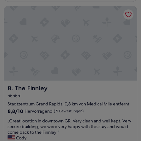
e
m
s
d
The Finnley
a
u
a
n
n
d
a
d
i
g
D
f
e
o
f
d
w
e
h
n
r
o
t
e
t
o
n
e
w
t
l
n
r
w
e
o
i
n
o
t
t
m
The Finnley
8. The Finnley
h
f
.
e
e
2.5-
K
x
r
Sterne-
i
Stadtzentrum Grand Rapids, 0,8 km von Medical Mile entfernt
c
n
t
Unterkunft
e
8.8
t
8,8/10
Hervorragend
(71 Bewertungen)
c
l
von
.
h
„
„Great location in downtown GR. Very clean and well kept. Very
l
10,
Z
e
G
secure building, we were very happy with this stay and would
e
Hervorragend,
i
n
r
come back to the Finnley!“
n
(71
m
i
e
Cody
t
Bewertungen)
m