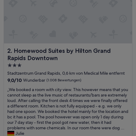
c
k
d
i
e
n
l
i
c
Homewood Suites by Hilton Grand Rapids Downtown
2. Homewood Suites by Hilton Grand
h
e
Rapids Downtown
s
3.0-
F
Sterne-
r
Stadtzentrum Grand Rapids, 0,6 km von Medical Mile entfernt
ü
Unterkunft
9.0
9,0/10
Wunderbar
(1.008 Bewertungen)
h
von
s
„
„We booked a room with city view. This however means that you
10,
t
W
cannot sleep as the live music of restaurants/bars are extremely
Wunderbar,
ü
e
loud. After calling the front desk 4 times we were finally offered
(1.008
c
b
a different room. Kitchen is not fully equipped - e.g. we only
Bewertungen)
k
o
had one spoon. We booked the hotel mainly for the location and
.
o
bc it has a pool. The pool however was open only 1 day during
Z
k
our 7 day stay - first the pool got new water, then it had
i
e
problems with some chemicals. In our room there were dog ...
m
d
Julie