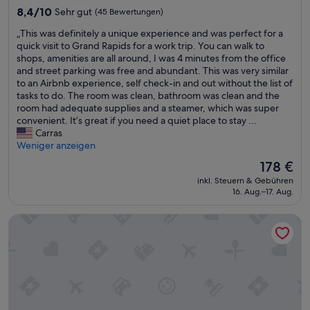
e
Unterkunft
n
8.4
8,4/10
Sehr gut
(45 Bewertungen)
t
g
von
w
„
„This was definitely a unique experience and was perfect for a
o
10,
a
T
quick visit to Grand Rapids for a work trip. You can walk to
u
Sehr
s
h
shops, amenities are all around, I was 4 minutes from the office
r
gut,
l
i
and street parking was free and abundant. This was very similar
7
(45
u
s
to an Airbnb experience, self check-in and out without the list of
d
Bewertungen)
s
w
tasks to do. The room was clean, bathroom was clean and the
a
t
a
room had adequate supplies and a steamer, which was super
y
l
s
convenient. It’s great if you need a quiet place to stay ...
s
o
d
Carras
t
s
e
Weniger anzeigen
a
,
f
y
Der
178 €
d
i
-
Preis
a
inkl. Steuern & Gebühren
n
f
beträgt
h
16. Aug.–17. Aug.
i
i
178 €
a
t
r
t
JW Marriott Hotel Grand Rapids
e
s
t
l
t
e
y
t
n
a
h
w
u
e
i
n
p
r
i
o
w
q
o