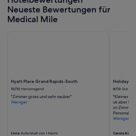
e
mit
Neueste Bewertungen für
n
1 Übernachtung
c
von
Medical Mile
e
2 Erwachsenen
,
gefunden
s
wurde.
Hyatt Place Grand Rapids-South
Holiday In
e
Preise
l
und
f
Verfügbarkeiten
c
können
h
sich
e
ändern.
c
Es
k
können
-
Hyatt Place Grand Rapids-South
Holiday In
zusätzliche
i
Bedingungen
10/10
Hervorragend
8/10
Gut
n
gelten.
a
"Zimmer gross und sehr sauber"
"Kleines ab
n
Weniger
ok aber Bad
d
im Zimmer g
o
Personal ung
u
Weniger
t
w
Livio
Aufenthalt von 1 Nacht
Carola Korne
i