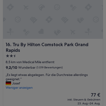
n
A
d
o
b
s
u
b
f
r
r
o
r
u
r
o
c
a
o
h
w
m
.
o
t
“
r
h
k
e
Tru By Hilton Comstock Park Grand Rapids
16. Tru By Hilton Comstock Park Grand
t
r
Rapids
r
e
i
w
2.5-
p
e
Sterne-
8,5 km von Medical Mile entfernt
.
r
Unterkunft
9.2
9,2/10
Wunderbar
(1.019 Bewertungen)
Y
e
von
o
d
„
„Es liegt etwas abgelegen. Für die Durchreise allerdings
10,
u
o
E
geeignet.“
Wunderbar,
c
g
s
Josef
(1.019
a
l
Weniger anzeigen
Bewertungen)
n
.
i
w
Der
.
77 €
e
a
Preis
.
inkl. Steuern & Gebühren
g
l
beträgt
23. Aug.–24. Aug.
t