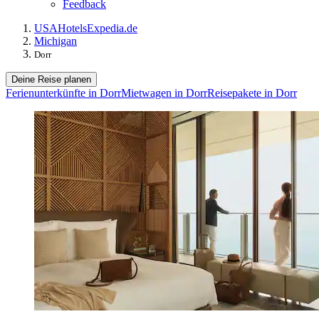
Feedback
USA
Hotels
Expedia.de
Michigan
Dorr
Deine Reise planen
Ferienunterkünfte in Dorr
Mietwagen in Dorr
Reisepakete in Dorr