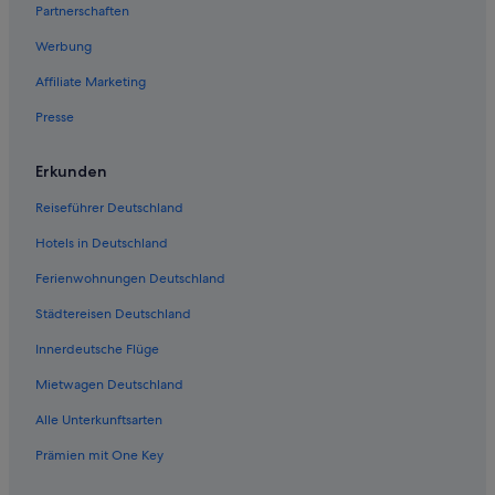
Partnerschaften
Hotels mit Aussicht in West-Michigan
Werbung
Marne Hotels
Affiliate Marketing
Hotels nahe Frederik Meijer Gardens and Sculpture Park
Presse
Private Ferienhäuser in Grand Rapids
Rockford Hotels
Erkunden
Caledonia Hotels
Reiseführer Deutschland
Wayland Hotels
Hotels in Deutschland
Medical Mile: Hotels
Ferienwohnungen Deutschland
Hotels nahe Grand Valley State University
Städtereisen Deutschland
Wohnungen in Grand Rapids
Innerdeutsche Flüge
Heartside: Hotels
Mietwagen Deutschland
Cutlerville: Hotels
Alle Unterkunftsarten
Grandville Hotels
Prämien mit One Key
Hausboote in West-Michigan
Walker Hotels