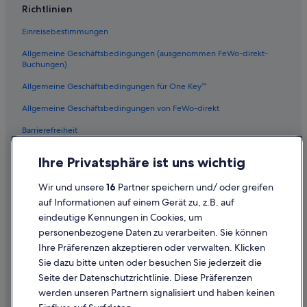
Richtlinien
Kentwood: Hotels
Einreisebestimmungen
Alaska: Hotels
Allgemeine Geschäftsbedingungen (ausgenommen FeWo-direkt-
Belding Hotels
Buchungen)
Easttown: Hotels
Allgemeine Geschäftsbedingungen für One Key™
East Grand Rapids: Hotels
Allgemeine Geschäftsbedingungen von FeWo-direkt
Barrierefreiheit
Datenschutz
Ihre Privatsphäre ist uns wichtig
Cookies
Wir und unsere
16
Partner speichern und/ oder greifen
Rechtliche Hinweise/Kontakt
auf Informationen auf einem Gerät zu, z.B. auf
eindeutige Kennungen in Cookies, um
Inhaltsrichtlinien und Melden von Inhalten
personenbezogene Daten zu verarbeiten. Sie können
Ihre Präferenzen akzeptieren oder verwalten. Klicken
Hilfe
Sie dazu bitte unten oder besuchen Sie jederzeit die
Hilfe
Seite der Datenschutzrichtlinie. Diese Präferenzen
werden unseren Partnern signalisiert und haben keinen
Flug stornieren