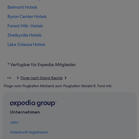
Belmont Hotels
Byron Center Hotels
Forest Hills: Hotels
Shelbyville Hotels
Lake Odessa Hotels
Alto Hotels
Hastings Hotels
* Verfügbar für Expedia-Mitglieder.
Dorr Hotels
Flüge nach Grand Rapids
Ada Hotels
Flüge vom Flughafen Midland zum Flughafen Gerald R. Ford Intl.
Comstock Park Hotels
Motels in Marne
Stadtzentrum Grand Rapids: Hotels
Unternehmen
Lowell Hotels
Jobs
Grand Rapids Hotels
Unterkunft registrieren
Wyoming Hotels