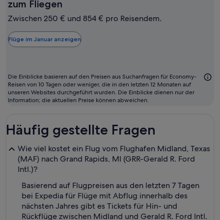
Januar
zum Fliegen
ist
Zwischen 250 € und 854 € pro Reisendem.
in
der
Flüge im Januar anzeigen
Regel
der
günstigste
Die Einblicke basieren auf den Preisen aus Suchanfragen für Economy-
Monat
Reisen von 10 Tagen oder weniger, die in den letzten 12 Monaten auf
unseren Websites durchgeführt wurden. Die Einblicke dienen nur der
zum
Information; die aktuellen Preise können abweichen.
Fliegen
Häufig gestellte Fragen
Wie viel kostet ein Flug vom Flughafen Midland, Texas
(MAF) nach Grand Rapids, MI (GRR-Gerald R. Ford
Intl.)?
Basierend auf Flugpreisen aus den letzten 7 Tagen
bei Expedia für Flüge mit Abflug innerhalb des
nächsten Jahres gibt es Tickets für Hin- und
Rückflüge zwischen Midland und Gerald R. Ford Intl.