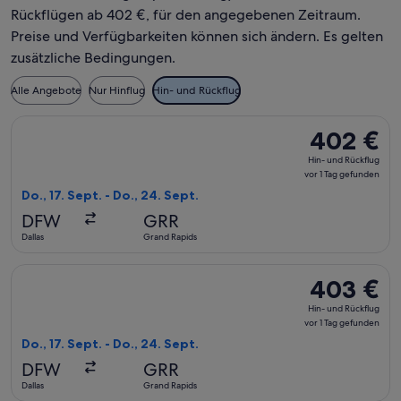
Rückflügen ab 402 €, für den angegebenen Zeitraum.
Preise und Verfügbarkeiten können sich ändern. Es gelten
zusätzliche Bedingungen.
Alle Angebote
Nur Hinflug
Hin- und Rückflug
Flug mit United auswählen, Abflug Do., 17. Sept. ab Dallas n
402 €
402 €
Hin-
Hin- und Rückflug
und
vor 1 Tag gefunden
Rückflug,
Do., 17. Sept. - Do., 24. Sept.
vor
DFW
GRR
1 Tag
Dallas
Grand Rapids
gefunden
Flug mit United auswählen, Abflug Do., 17. Sept. ab Dallas n
403 €
403 €
Hin-
Hin- und Rückflug
und
vor 1 Tag gefunden
Rückflug,
Do., 17. Sept. - Do., 24. Sept.
vor
DFW
GRR
1 Tag
Dallas
Grand Rapids
gefunden