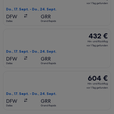
und
vor 1 Tag gefunden
Rückflug,
Do., 17. Sept. - Do., 24. Sept.
vor
DFW
GRR
1 Tag
Dallas
Grand Rapids
gefunden
Flug mit American Airlines auswählen, Abflug Do., 17. Sept. 
432 €
432 €
Hin-
Hin- und Rückflug
und
vor 1 Tag gefunden
Rückflug,
Do., 17. Sept. - Do., 24. Sept.
vor
DFW
GRR
1 Tag
Dallas
Grand Rapids
gefunden
Flug mit Delta auswählen, Abflug Do., 17. Sept. ab Dallas na
604 €
604 €
Hin-
Hin- und Rückflug
und
vor 1 Tag gefunden
Rückflug,
Do., 17. Sept. - Do., 24. Sept.
vor
DFW
GRR
1 Tag
Dallas
Grand Rapids
gefunden