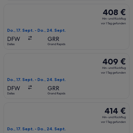
Flug mit United auswählen, Abflug Do., 17. Sept. ab Dallas n
408 €
408 €
Hin-
Hin- und Rückflug
und
vor 1 Tag gefunden
Rückflug,
Do., 17. Sept. - Do., 24. Sept.
vor
DFW
GRR
1 Tag
Dallas
Grand Rapids
gefunden
Flug mit American Airlines auswählen, Abflug Do., 17. Sept. 
409 €
409 €
Hin-
Hin- und Rückflug
und
vor 1 Tag gefunden
Rückflug,
Do., 17. Sept. - Do., 24. Sept.
vor
DFW
GRR
1 Tag
Dallas
Grand Rapids
gefunden
Flug mit American Airlines auswählen, Abflug Do., 17. Sept. a
414 €
414 €
Hin-
Hin- und Rückflug
und
vor 1 Tag gefunden
Rückflug,
Do., 17. Sept. - Do., 24. Sept.