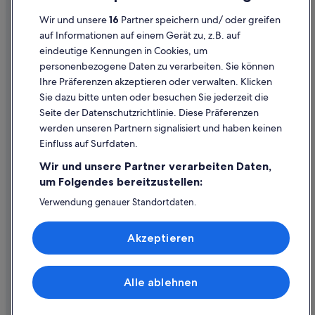
Cookies
Wir und unsere
16
Partner speichern und/ oder greifen
Rechtliche Hinweise/Kontakt
auf Informationen auf einem Gerät zu, z.B. auf
eindeutige Kennungen in Cookies, um
Inhaltsrichtlinien und Melden von Inhalten
personenbezogene Daten zu verarbeiten. Sie können
Ihre Präferenzen akzeptieren oder verwalten. Klicken
Hilfe
Sie dazu bitte unten oder besuchen Sie jederzeit die
Hilfe
Seite der Datenschutzrichtlinie. Diese Präferenzen
werden unseren Partnern signalisiert und haben keinen
Flug stornieren
Einfluss auf Surfdaten.
Hotel- oder Ferienunterkunftsbuchung stornieren
Wir und unsere Partner verarbeiten Daten,
Rückerstattungsdauer
um Folgendes bereitzustellen:
Expedia-Gutschein einlösen
Verwendung genauer Standortdaten.
Endgeräteeigenschaften zur Identifikation aktiv abfragen.
Internationale Reisedokumente
Speichern von oder Zugriff auf Informationen auf einem
Akzeptieren
Endgerät. Personalisierte Werbung und Inhalte, Messung
von Werbeleistung und der Performance von Inhalten,
Zielgruppenforschung sowie Entwicklung und
Verbesserung von Angeboten.
Alle ablehnen
© 2026 Expedia, Inc., ein Unternehmen der Expedia Group. Alle Rechte
Liste der Partner (Lieferanten)
vorbehalten. Expedia und das Expedia-Logo sind Handelsmarken oder
eingetragene Handelsmarken von Expedia, Inc.