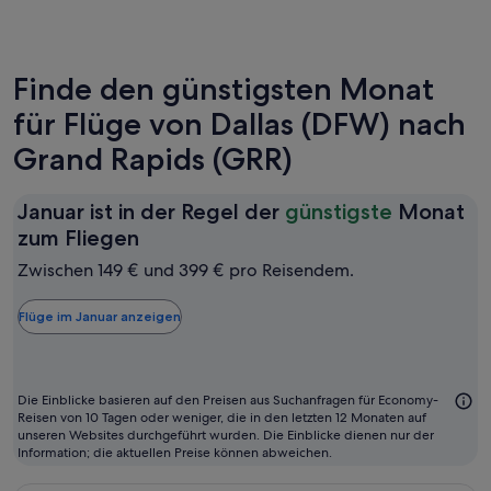
Finde den günstigsten Monat
für Flüge von Dallas (DFW) nach
Grand Rapids (GRR)
Januar ist in der Regel der
günstigste
Monat
Januar
zum Fliegen
ist
Zwischen 149 € und 399 € pro Reisendem.
in
der
Flüge im Januar anzeigen
Regel
der
günstigste
Die Einblicke basieren auf den Preisen aus Suchanfragen für Economy-
Monat
Reisen von 10 Tagen oder weniger, die in den letzten 12 Monaten auf
unseren Websites durchgeführt wurden. Die Einblicke dienen nur der
zum
Information; die aktuellen Preise können abweichen.
Fliegen