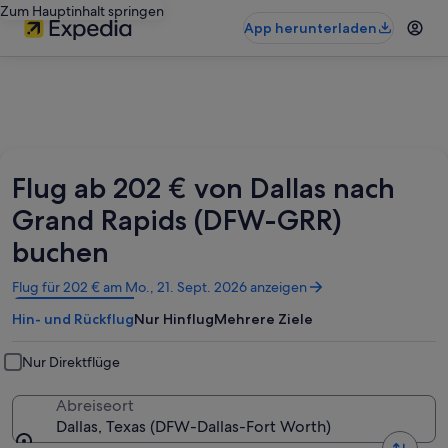
Zum Hauptinhalt springen
App herunterladen
Flug ab 202 € von Dallas nach
Grand Rapids (DFW-GRR)
buchen
Wird
Flug für 202 € am Mo., 21. Sept. 2026 anzeigen
in
Hin- und Rückflug
Nur Hinflug
Mehrere Ziele
einem
neuen
Fenster
Nur Direktflüge
geöffnet
Abreiseort
Dallas, Texas (DFW-Dallas-Fort Worth)