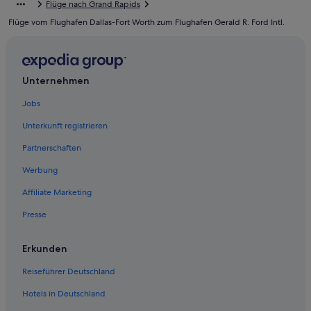
Flüge nach Grand Rapids
Ada Hotels
Flüge vom Flughafen Dallas-Fort Worth zum Flughafen Gerald R. Ford Intl.
Easttown: Hotels
Lake Odessa Hotels
Belding Hotels
Unternehmen
Wayland Hotels
Jobs
Belmont Hotels
Unterkunft registrieren
Heartside: Hotels
Partnerschaften
Wyoming Hotels
Werbung
Wohnungen in Grand Rapids
Affiliate Marketing
Motels in Marne
Presse
Hotels nahe Tanger Factory Outlet Center
Kentwood: Hotels
Erkunden
Grand Rapids Hotels
Reiseführer Deutschland
East Grand Rapids: Hotels
Hotels in Deutschland
Alto Hotels