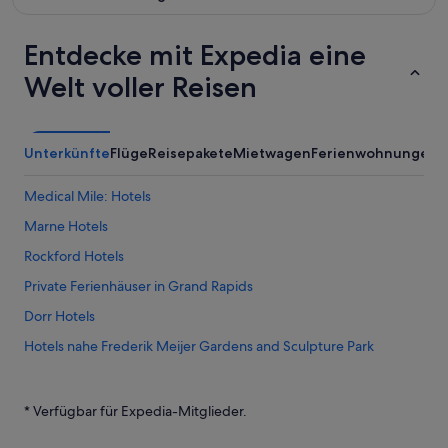
Entdecke mit Expedia eine
Welt voller Reisen
Unterkünfte
Flüge
Reisepakete
Mietwagen
Ferienwohnungen
A
Medical Mile: Hotels
Marne Hotels
Rockford Hotels
Private Ferienhäuser in Grand Rapids
Dorr Hotels
Hotels nahe Frederik Meijer Gardens and Sculpture Park
Hastings Hotels
Shelbyville Hotels
* Verfügbar für Expedia-Mitglieder.
Grandville Hotels