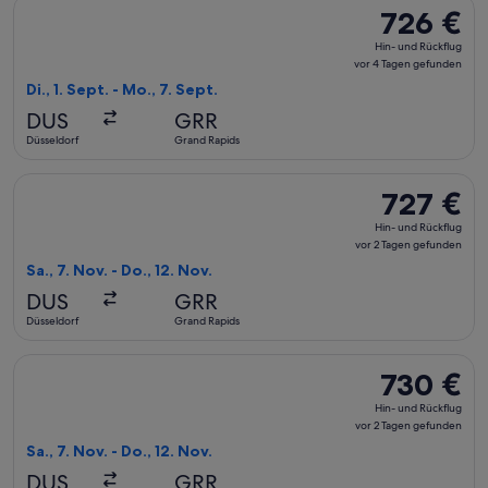
Flug mit KLM auswählen, Abflug Di., 1. Sept. ab Düsseldorf 
726 €
726 €
Hin-
Hin- und Rückflug
und
vor 4 Tagen gefunden
Rückflug,
Di., 1. Sept. - Mo., 7. Sept.
vor
DUS
GRR
4 Tagen
Düsseldorf
Grand Rapids
gefunden
Flug mit Air France auswählen, Abflug Sa., 7. Nov. ab Düssel
727 €
727 €
Hin-
Hin- und Rückflug
und
vor 2 Tagen gefunden
Rückflug,
Sa., 7. Nov. - Do., 12. Nov.
vor
DUS
GRR
2 Tagen
Düsseldorf
Grand Rapids
gefunden
Flug mit British Airways auswählen, Abflug Sa., 7. Nov. ab D
730 €
730 €
Hin-
Hin- und Rückflug
und
vor 2 Tagen gefunden
Rückflug,
Sa., 7. Nov. - Do., 12. Nov.
vor
DUS
GRR