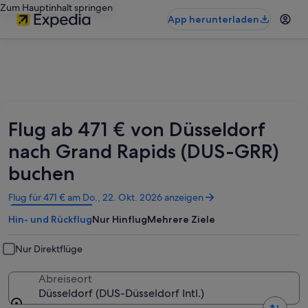
Zum Hauptinhalt springen
App herunterladen
Flug ab 471 € von Düsseldorf
nach Grand Rapids (DUS-GRR)
buchen
Wird
Flug für 471 € am Do., 22. Okt. 2026 anzeigen
in
Hin- und Rückflug
Nur Hinflug
Mehrere Ziele
einem
neuen
Fenster
Nur Direktflüge
geöffnet
Abreiseort
Düsseldorf (DUS-Düsseldorf Intl.)