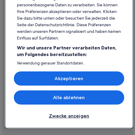
personenbezogene Daten zu verarbeiten. Sie können
Ihre Präferenzen akzeptieren oder verwalten. Klicken
Hilfe
Sie dazu bitte unten oder besuchen Sie jederzeit die
Hilfe
Seite der Datenschutzrichtlinie. Diese Präferenzen
werden unseren Partnern signalisiert und haben keinen
Flug stornieren
Einfluss auf Surfdaten.
Hotel- oder Ferienunterkunftsbuchung stornieren
Wir und unsere Partner verarbeiten Daten,
Rückerstattungsdauer
um Folgendes bereitzustellen:
Expedia-Gutschein einlösen
Verwendung genauer Standortdaten.
Endgeräteeigenschaften zur Identifikation aktiv abfragen.
Internationale Reisedokumente
Speichern von oder Zugriff auf Informationen auf einem
Akzeptieren
Endgerät. Personalisierte Werbung und Inhalte, Messung
von Werbeleistung und der Performance von Inhalten,
Zielgruppenforschung sowie Entwicklung und
Verbesserung von Angeboten.
Alle ablehnen
© 2026 Expedia, Inc., ein Unternehmen der Expedia Group. Alle Rechte
Liste der Partner (Lieferanten)
vorbehalten. Expedia und das Expedia-Logo sind Handelsmarken oder
eingetragene Handelsmarken von Expedia, Inc.
Zwecke anzeigen