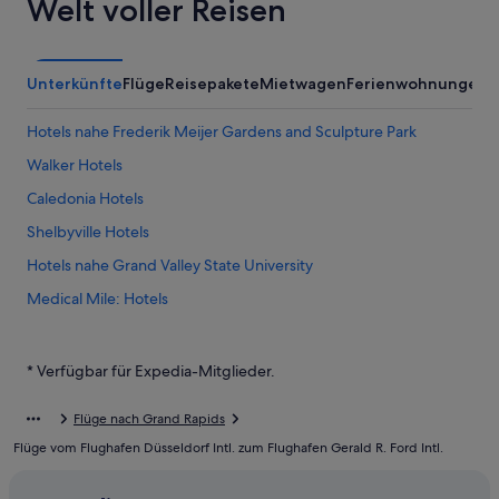
Welt voller Reisen
Unterkünfte
Flüge
Reisepakete
Mietwagen
Ferienwohnungen
Hotels nahe Frederik Meijer Gardens and Sculpture Park
Walker Hotels
Caledonia Hotels
Shelbyville Hotels
Hotels nahe Grand Valley State University
Medical Mile: Hotels
Forest Hills: Hotels
Cutlerville: Hotels
* Verfügbar für Expedia-Mitglieder.
Kentwood: Hotels
Flüge nach Grand Rapids
Easttown: Hotels
Flüge vom Flughafen Düsseldorf Intl. zum Flughafen Gerald R. Ford Intl.
Alaska: Hotels