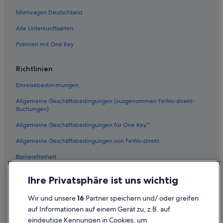
Wayland Hotels
Mietwagen Deutschland
Hastings Hotels
Alle Unterkunftsarten
Byron Center Hotels
Prämien mit One Key
Wohnungen in Grand Rapids
Stadtzentrum Grand Rapids: Hotels
Richtlinien
Comstock Park Hotels
Einreisebestimmungen
Belmont Hotels
Allgemeine Geschäftsbedingungen (ausgenommen FeWo-direkt-
Buchungen)
Allgemeine Geschäftsbedingungen für One Key™
Allgemeine Geschäftsbedingungen von FeWo-direkt
Barrierefreiheit
Datenschutz
Ihre Privatsphäre ist uns wichtig
Cookies
Wir und unsere
16
Partner speichern und/ oder greifen
Rechtliche Hinweise/Kontakt
auf Informationen auf einem Gerät zu, z.B. auf
eindeutige Kennungen in Cookies, um
Inhaltsrichtlinien und Melden von Inhalten