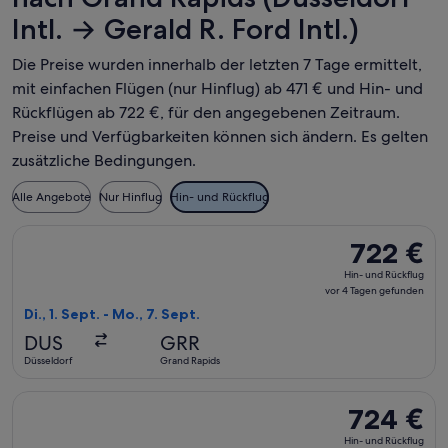
Intl. → Gerald R. Ford Intl.)
Die Preise wurden innerhalb der letzten 7 Tage ermittelt,
mit einfachen Flügen (nur Hinflug) ab 471 € und Hin- und
Rückflügen ab 722 €, für den angegebenen Zeitraum.
Preise und Verfügbarkeiten können sich ändern. Es gelten
zusätzliche Bedingungen.
Alle Angebote
Nur Hinflug
Hin- und Rückflug
Flug mit Lufthansa auswählen, Abflug Di., 1. Sept. ab Düssel
722 €
722 €
Hin-
Hin- und Rückflug
und
vor 4 Tagen gefunden
Rückflug,
Di., 1. Sept. - Mo., 7. Sept.
vor
DUS
GRR
4 Tagen
Düsseldorf
Grand Rapids
gefunden
Flug mit American Airlines auswählen, Abflug Sa., 7. Nov. ab
724 €
724 €
Hin-
Hin- und Rückflug