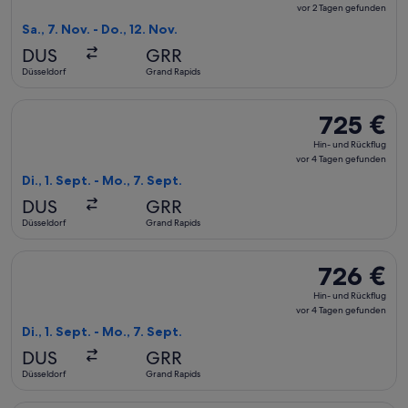
und
vor 2 Tagen gefunden
Rückflug,
Sa., 7. Nov. - Do., 12. Nov.
vor
DUS
GRR
2 Tagen
Düsseldorf
Grand Rapids
gefunden
Flug mit Lufthansa auswählen, Abflug Di., 1. Sept. ab Düssel
725 €
725 €
Hin-
Hin- und Rückflug
und
vor 4 Tagen gefunden
Rückflug,
Di., 1. Sept. - Mo., 7. Sept.
vor
DUS
GRR
4 Tagen
Düsseldorf
Grand Rapids
gefunden
Flug mit KLM auswählen, Abflug Di., 1. Sept. ab Düsseldorf 
726 €
726 €
Hin-
Hin- und Rückflug
und
vor 4 Tagen gefunden
Rückflug,
Di., 1. Sept. - Mo., 7. Sept.
vor
DUS
GRR
4 Tagen
Düsseldorf
Grand Rapids
gefunden