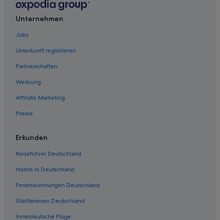
East Grand Rapids: Hotels
Alto Hotels
Unternehmen
Private Ferienhäuser in Grand Rapids
Jobs
Motels in Marne
Unterkunft registrieren
Grand Rapids Hotels
Partnerschaften
Marne Hotels
Werbung
Hotels nahe Tanger Factory Outlet Center
Affiliate Marketing
Heartside: Hotels
Presse
Ada Hotels
Grandville Hotels
Erkunden
Wyoming Hotels
Reiseführer Deutschland
Lowell Hotels
Hotels in Deutschland
Rockford Hotels
Ferienwohnungen Deutschland
Lake Odessa Hotels
Städtereisen Deutschland
Dorr Hotels
Innerdeutsche Flüge