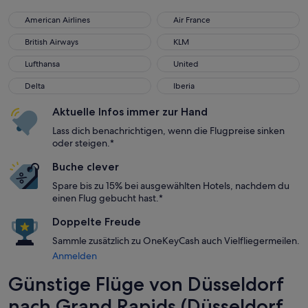
American Airlines
Air France
American Airlines
Air France
British Airways
KLM
British Airways
KLM
Lufthansa
United
Lufthansa
United
Delta
Iberia
Delta
Iberia
Aktuelle Infos immer zur Hand
Lass dich benachrichtigen, wenn die Flugpreise sinken
oder steigen.*
Buche clever
Spare bis zu 15% bei ausgewählten Hotels, nachdem du
einen Flug gebucht hast.*
Doppelte Freude
Sammle zusätzlich zu OneKeyCash auch Vielfliegermeilen.
Anmelden
Günstige Flüge von Düsseldorf
nach Grand Rapids (Düsseldorf