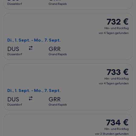
2 Tagen
Düsseldorf
Grand Rapids
gefunden
Flug mit Lufthansa auswählen, Abflug Di., 1. Sept. ab Düssel
732 €
732 €
Hin-
Hin- und Rückflug
und
vor 4 Tagen gefunden
Rückflug,
Di., 1. Sept. - Mo., 7. Sept.
vor
DUS
GRR
4 Tagen
Düsseldorf
Grand Rapids
gefunden
Flug mit Swiss International Air Lines auswählen, Abflug Di.
733 €
733 €
Hin-
Hin- und Rückflug
und
vor 4 Tagen gefunden
Rückflug,
Di., 1. Sept. - Mo., 7. Sept.
vor
DUS
GRR
4 Tagen
Düsseldorf
Grand Rapids
gefunden
Flug mit American Airlines auswählen, Abflug Do., 22. Okt. a
734 €
734 €
Hin-
Hin- und Rückflug
und
vor 3 Stunden gefunden