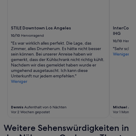
STILE Downtown Los Angeles
InterConti
IHG
10/10
Hervorragend
10/10
Hervor
"Es war wirklich alles perfekt. Die Lage, das
Zimmer, alles Drumherum. Es hätte nicht besser
"Sehr schöne
sein können. Bei unserer Anreise haben wir
Weniger
gemerkt, dass der Kühlschrank nicht richtig kühlt.
Nachdem wir dies gemeldet haben wurde er
umgehend ausgetauscht. Ich kann diese
Unterkunft nur jedem empfehlen."
Weniger
Dennis
Aufenthalt von 6 Nächten
Michael
Aufe
Vor 2 Wochen gepostet
Vor 1 Monat g
Weitere Sehenswürdigkeiten in