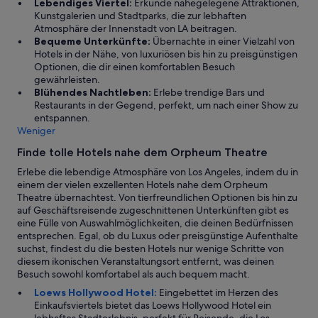
Lebendiges Viertel:
Erkunde nahegelegene Attraktionen,
Kunstgalerien und Stadtparks, die zur lebhaften
Atmosphäre der Innenstadt von LA beitragen.
Bequeme Unterkünfte:
Übernachte in einer Vielzahl von
Hotels in der Nähe, von luxuriösen bis hin zu preisgünstigen
Optionen, die dir einen komfortablen Besuch
gewährleisten.
Blühendes Nachtleben:
Erlebe trendige Bars und
Restaurants in der Gegend, perfekt, um nach einer Show zu
entspannen.
Weniger
Finde tolle Hotels nahe dem Orpheum Theatre
Erlebe die lebendige Atmosphäre von Los Angeles, indem du in
einem der vielen exzellenten Hotels nahe dem Orpheum
Theatre übernachtest. Von tierfreundlichen Optionen bis hin zu
auf Geschäftsreisende zugeschnittenen Unterkünften gibt es
eine Fülle von Auswahlmöglichkeiten, die deinen Bedürfnissen
entsprechen. Egal, ob du Luxus oder preisgünstige Aufenthalte
suchst, findest du die besten Hotels nur wenige Schritte von
diesem ikonischen Veranstaltungsort entfernt, was deinen
Besuch sowohl komfortabel als auch bequem macht.
Loews Hollywood Hotel:
Eingebettet im Herzen des
Einkaufsviertels bietet das Loews Hollywood Hotel ein