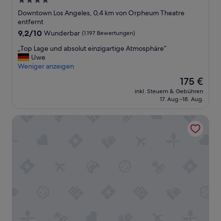
4.0-
o
s
Sterne-
Downtown Los Angeles, 0,4 km von Orpheum Theatre
u
Unterkunft
entfernt
n
9.2
9,2/10
Wunderbar
(1.197 Bewertungen)
d
von
G
„
„Top Lage und absolut einzigartige Atmosphäre“
10,
e
T
Uwe
Wunderbar,
b
o
Weniger anzeigen
(1.197
ä
p
Bewertungen)
Der
175 €
c
L
Preis
k
inkl. Steuern & Gebühren
a
beträgt
k
17. Aug.–18. Aug.
g
175 €
a
e
u
Miyako Hotel Los Angeles
u
f
n
e
d
n
a
.
b
D
s
e
o
r
l
P
u
a
t
r
e
k
i