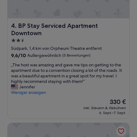
p
f
e
h
BP Stay Serviced Apartment Downtown
4. BP Stay Serviced Apartment
l
e
Downtown
n
2.5-
“
Sterne-
Südpark, 1,4 km von Orpheum Theatre entfernt
Unterkunft
9.6
9,6/10
Außergewöhnlich
(5 Bewertungen)
von
„
„The host was amazing and gave me tips on getting to the
10,
T
apartment due to a convention closing a lot of the roads. It
Außergewöhnlich,
h
was a beautiful apartment in a great spot for my travel. I
(5
e
highly recommend staying with them!“
Bewertungen)
h
Jennifer
o
Weniger anzeigen
s
Der
330 €
t
Preis
inkl. Steuern & Gebühren
w
beträgt
6. Sept.–7. Sept.
a
330 €
s
Omni Los Angeles Hotel at California Plaza
a
m
a