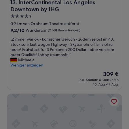
InterContinental Los Angeles Downtown by IHG
e
13. InterContinental Los Angeles
u
Downtown by IHG
e
4.5-
r
.
Sterne-
0,9 km von Orpheum Theatre entfernt
P
Unterkunft
9.2
9,2/10
Wunderbar
(2.581 Bewertungen)
r
von
o
„
„Zimmer war ok - komischer Geruch - zudem selbst im 43.
10,
T
Z
Stock sehr laut wegen Highway - Skybar ohne Flair viel zu
Wunderbar,
a
i
teuer! Frühstück für 3 Personen 200 Dollar - aber von sehr
(2.581
g
m
guter Qualität! Lobby traumhaft !“
Bewertungen)
c
m
Michaela
a
e
Weniger anzeigen
.
r
Der
309 €
7
w
Preis
5
inkl. Steuern & Gebühren
a
beträgt
$
10. Aug.–11. Aug.
r
309 €
.
o
D
The Hoxton, Downtown LA
k
u
-
r
k
c
o
h
m
d
i
i
s