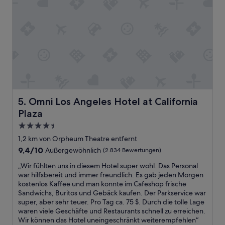
z
i
n
g
a
n
d
g
a
v
e
Omni Los Angeles Hotel at California Plaza
5. Omni Los Angeles Hotel at California
m
Plaza
e
t
4.5-
i
Sterne-
1,2 km von Orpheum Theatre entfernt
p
Unterkunft
9.4
9,4/10
Außergewöhnlich
(2.834 Bewertungen)
s
von
o
„
„Wir fühlten uns in diesem Hotel super wohl. Das Personal
10,
n
W
war hilfsbereit und immer freundlich. Es gab jeden Morgen
Außergewöhnlich,
g
i
kostenlos Kaffee und man konnte im Cafeshop frische
(2.834
e
r
Sandwichs, Buritos und Gebäck kaufen. Der Parkservice war
Bewertungen)
t
f
super, aber sehr teuer. Pro Tag ca. 75 $. Durch die tolle Lage
t
ü
waren viele Geschäfte und Restaurants schnell zu erreichen.
i
h
Wir können das Hotel uneingeschränkt weiterempfehlen“
n