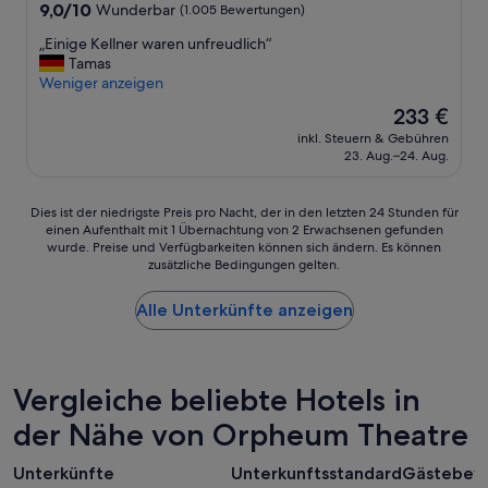
Unterkunft
9.0
9,0/10
Wunderbar
(1.005 Bewertungen)
von
„
„Einige Kellner waren unfreudlich“
10,
E
Tamas
Wunderbar,
i
Weniger anzeigen
(1.005
n
Bewertungen)
Der
233 €
i
Preis
inkl. Steuern & Gebühren
g
beträgt
23. Aug.–24. Aug.
e
233 €
K
e
Dies
Dies ist der niedrigste Preis pro Nacht, der in den letzten 24 Stunden für
l
einen Aufenthalt mit 1 Übernachtung von 2 Erwachsenen gefunden
ist
l
wurde. Preise und Verfügbarkeiten können sich ändern. Es können
der
n
zusätzliche Bedingungen gelten.
niedrigste
e
Preis
r
Alle Unterkünfte anzeigen
pro
w
Nacht,
a
der
r
in
e
den
Vergleiche beliebte Hotels in
n
letzten
u
der Nähe von Orpheum Theatre
24 Stunden
n
für
f
einen
Unterkünfte
Unterkunftsstandard
Gästebew
r
Aufenthalt