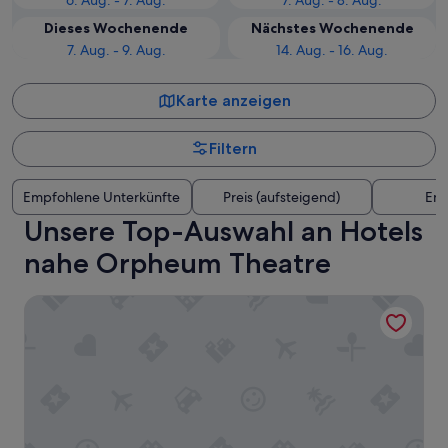
6. Aug. - 7. Aug.
7. Aug. - 8. Aug.
Dieses Wochenende
Nächstes Wochenende
7. Aug. - 9. Aug.
14. Aug. - 16. Aug.
Karte anzeigen
Filtern
Empfohlene Unterkünfte
Preis (aufsteigend)
Ent
Unsere Top-Auswahl an Hotels
nahe Orpheum Theatre
Best Western Plus Dragon Gate Inn