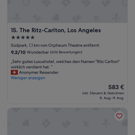
ä
3
f
.
t
S
e
t
u
o
The Ritz-Carlton, Los Angeles
15. The Ritz-Carlton, Los Angeles
n
c
d
k
5.0-
R
s
Sterne-
Südpark, 1,1 km von Orpheum Theatre entfernt
e
e
Unterkunft
s
9.2
9,2/10
Wunderbar
(606 Bewertungen)
h
t
von
r
„
„Sehr gutes Luxushotel, welches den Namen "Ritz Carlton"
a
10,
l
S
wirklich verdient hat. “
u
Wunderbar,
a
e
Anonymer Reisender
r
(606
u
h
Weniger anzeigen
a
Bewertungen)
t
r
n
w
Der
583 €
g
t
e
Preis
inkl. Steuern & Gebühren
u
s
g
beträgt
8. Aug.–9. Aug.
t
s
e
583 €
e
c
n
Hotel Figueroa, Unbound Collection by Hyatt
s
h
H
L
n
i
u
e
g
x
l
h
u
l
w