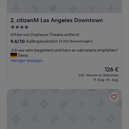
citizenM Los Angeles Downtown
2. citizenM Los Angeles Downtown
4.0-
Sterne-
0,9 km von Orpheum Theatre entfernt
Unterkunft
9.4
9,4/10
Außergewöhnlich
(4.626 Bewertungen)
von
„
„Ich war sehr begeistert und kann es wärmstens empfehlen“
10,
I
Elena
Außergewöhnlich,
c
Weniger anzeigen
(4.626
h
Bewertungen)
Der
126 €
w
Preis
inkl. Steuern & Gebühren
a
beträgt
17. Aug.–18. Aug.
r
126 €
s
The Metric
e
h
r
b
e
g
e
i