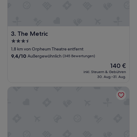
s
t
e
r
t
u
The Metric
3. The Metric
n
3.5-
d
Sterne-
k
1,8 km von Orpheum Theatre entfernt
a
Unterkunft
9.4
9,4/10
Außergewöhnlich
(345 Bewertungen)
n
von
n
Der
140 €
10,
e
Preis
Außergewöhnlich,
inkl. Steuern & Gebühren
s
beträgt
30. Aug.–31. Aug.
(345
w
140 €
Bewertungen)
ä
BP Stay Serviced Apartment Downtown
r
m
s
t
e
n
s
e
m