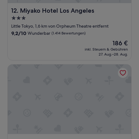
s
n
e
z
Miyako Hotel Los Angeles
12. Miyako Hotel Los Angeles
r
i
v
3.0-
g
i
Sterne-
a
Little Tokyo, 1,6 km von Orpheum Theatre entfernt
c
r
Unterkunft
9.2
9,2/10
Wunderbar
(1.414 Bewertungen)
e
t
von
w
i
Der
186 €
10,
a
g
Preis
Wunderbar,
inkl. Steuern & Gebühren
r
e
beträgt
27. Aug.–28. Aug.
(1.414
s
A
186 €
Bewertungen)
u
t
InterContinental Los Angeles Downtown by IHG
p
m
e
o
r
s
,
p
a
h
b
ä
e
r
r
e
s
“
e
h
r
t