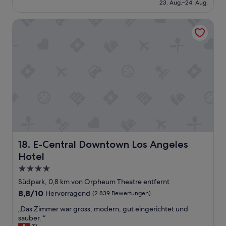
e
beträgt
23. Aug.–24. Aug.
w
t
e
n
192 €
a
h
m
2
E-Central Downtown Los Angeles Hotel
h
a
p
0
r
t
f
0
g
.
e
D
u
“
h
o
t
l
l
.
e
l
“
n
a
“
r
-
a
b
e
r
E-Central Downtown Los Angeles Hotel
18. E-Central Downtown Los Angeles
v
o
Hotel
n
4.0-
s
Sterne-
Südpark, 0,8 km von Orpheum Theatre entfernt
e
Unterkunft
h
8.8
8,8/10
Hervorragend
(2.839 Bewertungen)
r
von
„
„Das Zimmer war gross, modern, gut eingerichtet und
g
10,
D
sauber. “
u
Hervorragend,