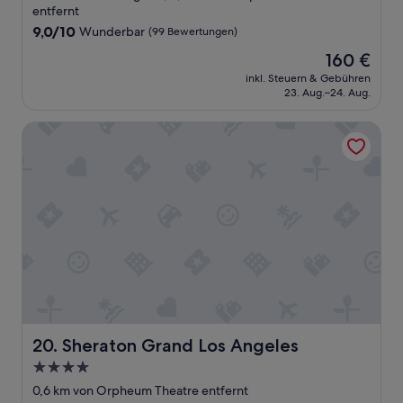
u
t
Unterkunft
entfernt
t
!
9.0
9,0/10
Wunderbar
(99 Bewertungen)
e
“
von
i
Der
160 €
10,
n
Preis
Wunderbar,
inkl. Steuern & Gebühren
g
beträgt
23. Aug.–24. Aug.
(99
e
160 €
Bewertungen)
r
Sheraton Grand Los Angeles
i
c
h
t
e
t
u
n
d
s
a
u
b
Sheraton Grand Los Angeles
e
20. Sheraton Grand Los Angeles
r
4.0-
.
Sterne-
0,6 km von Orpheum Theatre entfernt
“