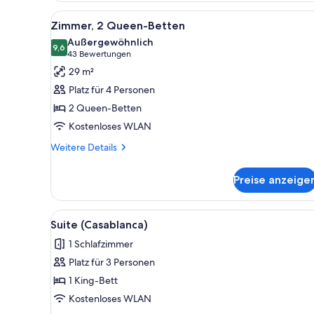
Queen-
Alle
Bettwäsche aus ägyptischer B
5
Bett
Zimmer, 2 Queen-Betten
Fotos
Außergewöhnlich
für
9,6
9,6 von 10
(43
43 Bewertungen
Zimmer,
Bewertungen)
29 m²
2 Queen-
Platz für 4 Personen
Betten
2 Queen-Betten
anzeigen
Kostenloses WLAN
Weitere
Weitere Details
Details
für
Preise anzeige
Zimmer,
2 Queen-
Betten
Alle
Ein Hotelzimmer mit einem gro
4
Suite (Casablanca)
Fotos
1 Schlafzimmer
für
Platz für 3 Personen
Suite
(Casablanca)
1 King-Bett
anzeigen
Kostenloses WLAN