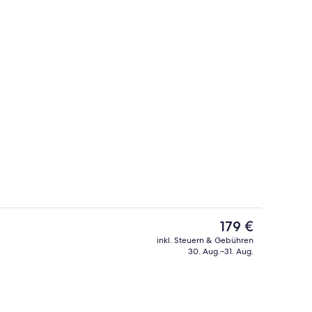
Lobby
Der
179 €
aktuelle
inkl. Steuern & Gebühren
Preis
30. Aug.–31. Aug.
Tagungsbereich
beträgt
179 €.