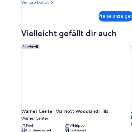
Weitere
Weitere Details
Details
für
Preise anzeige
Suite
(Casablanca)
Vielleicht gefällt dir auch
Warner Center Marriott Woodland Hills
Anzeige
Warner Center Marriott Woodland Hills
Warner Center
Pool
Whirlpool
Haustiere erlaubt
Restaurant