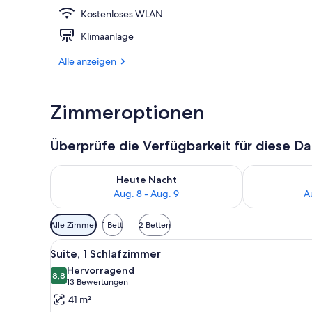
Kostenloses WLAN
3 Bars/Loun
Klimaanlage
Alle anzeigen
Zimmeroptionen
Überprüfe die Verfügbarkeit für diese D
Überprüfe die Verfügbarkeit für heute Nacht, Aug. 8
Überprüfe die
Heute Nacht
Aug. 8 - Aug. 9
A
Verfügbare
Alle Zimmer
1 Bett
2 Betten
Filter
Alle
Suite, 1 Schlafzimmer | Bettw
für
4
Suite, 1 Schlafzimmer
Fotos
Zimmer
Hervorragend
für
8,8
8,8 von 10
(13
13 Bewertungen
Suite,
Bewertungen)
41 m²
1