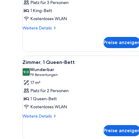
Platz für 3 Personen
Schlafzimmer
1 King-Bett
anzeigen
Kostenloses WLAN
Weitere
Weitere Details
Details
für
Preise anzeige
Suite,
1
Schlafzimmer
Alle
Ein ordentlich eingerichtetes
5
Zimmer, 1 Queen-Bett
Fotos
Wunderbar
für
9,0
9,0 von 10
(79
79 Bewertungen
Zimmer,
Bewertungen)
17 m²
1
Platz für 2 Personen
Queen-
1 Queen-Bett
Bett
Kostenloses WLAN
anzeigen
Weitere
Weitere Details
Details
für
Preise anzeige
Zimmer,
1