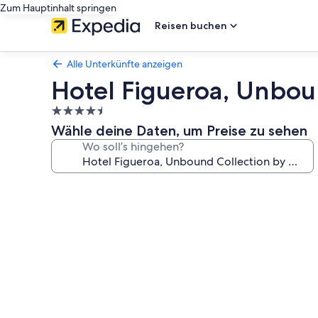
Zum Hauptinhalt springen
Reisen buchen
Alle Unterkünfte anzeigen
Hotel Figueroa, Unbou
4.5-
Sterne-
Wähle deine Daten, um Preise zu sehen
Unterkunft
Wo soll’s hingehen?
Fotogalerie
von
Hotel
Figueroa,
Unbound
Collection
by