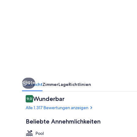
Hyatt
91+
Übersicht
Zimmer
Lage
Richtlinien
Bewertungen
Wunderbar
9,0
9,0 von 10.
Alle 1.317 Bewertungen anzeigen
Beliebte Annehmlichkeiten
Pool