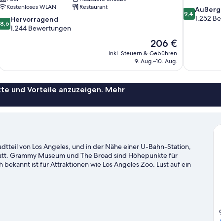
Kostenloses WLAN
Restaurant
9.4
Außerg
9,4
von
1.252 B
8.6
Hervorragend
8,6
10,
von
1.244 Bewertungen
Außergewöh
10,
Der
206 €
1.252
Hervorragend,
Preis
Bewertung
inkl. Steuern & Gebühren
1.244
beträgt
9. Aug.–10. Aug.
Bewertungen
206 €
te und Vorteile anzuzeigen. Mehr
tteil von Los Angeles, und in der Nähe einer U-Bahn-Station,
Hyatt. Grammy Museum und The Broad sind Höhepunkte für
 bekannt ist für Attraktionen wie Los Angeles Zoo. Lust auf ein
altungskalender dieser beiden Locations: Crypto.com Arena und
 Angeles