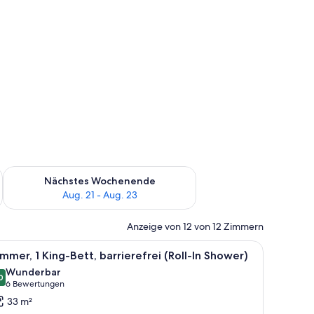
es Wochenende, Aug. 14 - Aug. 16.
Überprüfe die Verfügbarkeit für nächstes Wochenende, Aug. 2
Nächstes Wochenende
Aug. 21 - Aug. 23
Anzeige von 12 von 12 Zimmern
e, Zimmersafe
le
Ein Hotelzimmer mit einem großen Bett, eine
6
mmer, 1 King-Bett, barrierefrei (Roll-In Shower)
otos
Wunderbar
ür
0
9,0 von 10
(6
6 Bewertungen
immer,
Bewertungen)
33 m²
King-