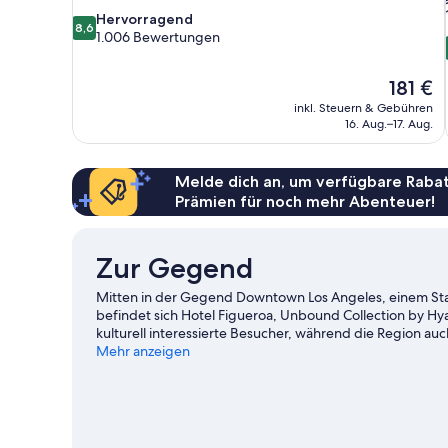
8.6
Hervorragend
8,6
von
1.006 Bewertungen
10,
Hervorragend,
Der
181 €
1.006
Preis
Bewertungen
inkl. Steuern & Gebühren
beträgt
16. Aug.–17. Aug.
181 €
Melde dich an, um verfügbare Rabat
Prämien für noch mehr Abenteuer!
Zur Gegend
Mitten in der Gegend Downtown Los Angeles, einem Stad
befindet sich Hotel Figueroa, Unbound Collection by 
kulturell interessierte Besucher, während die Region auch
spannendes Event? Dann schau doch mal in den Veranst
Mehr anzeigen
Los Angeles Convention Center.
Zum Reiseführer für Los