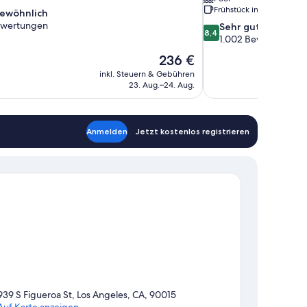
Frühstück inbegriffen
ewöhnlich
ewertungen
8.4
Sehr gut
8,4
von
1.002 Bewertungen
nlich,
10,
Der
236 €
Sehr
Preis
en
inkl. Steuern & Gebühren
gut,
beträgt
23. Aug.–24. Aug.
1.002
236 €
Bewertungen
Anmelden
Jetzt kostenlos registrieren
939 S Figueroa St, Los Angeles, CA, 90015