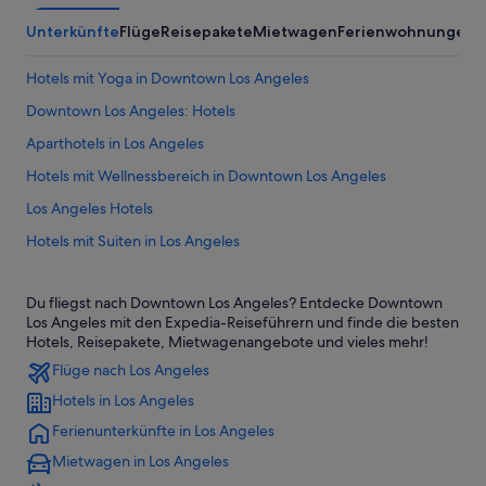
Unterkünfte
Flüge
Reisepakete
Mietwagen
Ferienwohnungen
Hotels mit Yoga in Downtown Los Angeles
Downtown Los Angeles: Hotels
Aparthotels in Los Angeles
Hotels mit Wellnessbereich in Downtown Los Angeles
Los Angeles Hotels
Hotels mit Suiten in Los Angeles
Hilton Hotels in Downtown Los Angeles
Du fliegst nach Downtown Los Angeles? Entdecke Downtown
Hausboote in Los Angeles County
Los Angeles mit den Expedia-Reiseführern und finde die besten
Hotels mit Suiten in Downtown Los Angeles
Hotels, Reisepakete, Mietwagenangebote und vieles mehr!
Flüge nach Los Angeles
Hütten in Los Angeles County
Hotels in Los Angeles
Luxus in Downtown Los Angeles
Ferienunterkünfte in Los Angeles
Hotels mit Kinderbetreuung in Los Angeles
Mietwagen in Los Angeles
Südpark: Hotels