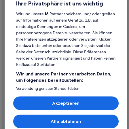
Ihre Privatsphäre ist uns wichtig
Skid Row: Hotels
Cookies
Vagabond Inn Hotels in Los Angeles
Wir und unsere
16
Partner speichern und/ oder greifen
Rechtliche Hinweise/Kontakt
auf Informationen auf einem Gerät zu, z.B. auf
Hotels mit Parkplatz in Downtown Los Angeles
eindeutige Kennungen in Cookies, um
Inhaltsrichtlinien und Melden von Inhalten
Campingplätze in Los Angeles
personenbezogene Daten zu verarbeiten. Sie können
Ihre Präferenzen akzeptieren oder verwalten. Klicken
Omni Hotels in Downtown Los Angeles
Hilfe
Sie dazu bitte unten oder besuchen Sie jederzeit die
Ace Hotel in Downtown Los Angeles
Hilfe
Seite der Datenschutzrichtlinie. Diese Präferenzen
werden unseren Partnern signalisiert und haben keinen
Flug stornieren
Einfluss auf Surfdaten.
Hotel- oder Ferienunterkunftsbuchung stornieren
Wir und unsere Partner verarbeiten Daten,
Rückerstattungsdauer
um Folgendes bereitzustellen:
Expedia-Gutschein einlösen
Verwendung genauer Standortdaten.
Endgeräteeigenschaften zur Identifikation aktiv abfragen.
Internationale Reisedokumente
Speichern von oder Zugriff auf Informationen auf einem
Akzeptieren
Endgerät. Personalisierte Werbung und Inhalte, Messung
von Werbeleistung und der Performance von Inhalten,
Zielgruppenforschung sowie Entwicklung und
Verbesserung von Angeboten.
Alle ablehnen
© 2026 Expedia, Inc., ein Unternehmen der Expedia Group. Alle Rechte
Liste der Partner (Lieferanten)
vorbehalten. Expedia und das Expedia-Logo sind Handelsmarken oder