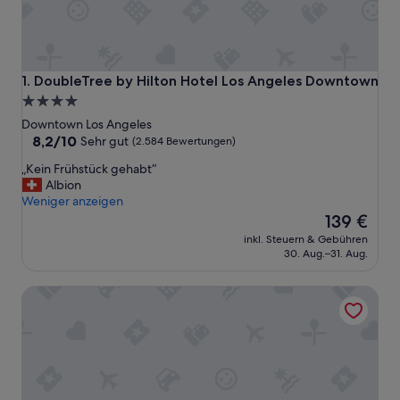
DoubleTree by Hilton Hotel Los Angeles Downtown
1. DoubleTree by Hilton Hotel Los Angeles Downtown
4.0-
Sterne-
Downtown Los Angeles
Unterkunft
8.2
8,2/10
Sehr gut
(2.584 Bewertungen)
von
„
„Kein Frühstück gehabt“
10,
K
Albion
Sehr
e
Weniger anzeigen
gut,
i
Der
139 €
(2.584
n
Preis
Bewertungen)
inkl. Steuern & Gebühren
F
beträgt
30. Aug.–31. Aug.
r
139 €
ü
citizenM Los Angeles Downtown
h
s
t
ü
c
k
g