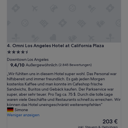
d
e
z
m
u
p
e
f
n
e
g
h
u
l
n
e
d
n
Omni Los Angeles Hotel at California Plaza
4. Omni Los Angeles Hotel at California Plaza
P
“
4.5-
a
Sterne-
r
Downtown Los Angeles
k
Unterkunft
9.4
9,4/10
Außergewöhnlich
(2.845 Bewertungen)
p
von
„
„Wir fühlten uns in diesem Hotel super wohl. Das Personal war
l
10,
W
hilfsbereit und immer freundlich. Es gab jeden Morgen
a
Außergewöhnlich,
i
kostenlos Kaffee und man konnte im Cafeshop frische
t
(2.845
r
Sandwichs, Buritos und Gebäck kaufen. Der Parkservice war
z
Bewertungen)
f
super, aber sehr teuer. Pro Tag ca. 75 $. Durch die tolle Lage
i
ü
waren viele Geschäfte und Restaurants schnell zu erreichen. Wir
s
h
können das Hotel uneingeschränkt weiterempfehlen“
t
l
Simone
s
t
Weniger anzeigen
e
e
Der
h
203 €
n
Preis
r
inkl. Steuern & Gebühren