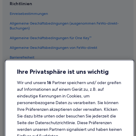
Richtlinien
e
Hotels mit Restaurant in Los Angeles
u
Einreisebestimmungen
Boutique- in Downtown Los Angeles
n
d
Allgemeine Geschäftsbedingungen (ausgenommen FeWo-direkt-
Hotels mit Suiten in Los Angeles
m
Buchungen)
a
Hotels mit Pool in Los Angeles
n
Allgemeine Geschäftsbedingungen für One Key™
Hotels mit Yoga in Los Angeles
k
Allgemeine Geschäftsbedingungen von FeWo-direkt
o
Haustierfreundliche in Downtown Los Angeles
n
Barrierefreiheit
n
Private Ferienhäuser in Los Angeles
t
Datenschutz
Schlösser in Los Angeles
e
Ihre Privatsphäre ist uns wichtig
i
Cookies
Hotels nahe Crypto.com Arena
m
Wir und unsere
16
Partner speichern und/ oder greifen
C
Rechtliche Hinweise/Kontakt
Guesthouse Inns Hotels in Los Angeles
auf Informationen auf einem Gerät zu, z.B. auf
a
eindeutige Kennungen in Cookies, um
Inhaltsrichtlinien und Melden von Inhalten
2-Sterne-Hotels in Los Angeles
f
personenbezogene Daten zu verarbeiten. Sie können
e
Hotels mit Wellnessbereich in Downtown Los Angeles
s
Ihre Präferenzen akzeptieren oder verwalten. Klicken
Hilfe
h
Hotels mit WLAN in Los Angeles
Sie dazu bitte unten oder besuchen Sie jederzeit die
o
Hilfe
Seite der Datenschutzrichtlinie. Diese Präferenzen
Wohnungen in Los Angeles
p
werden unseren Partnern signalisiert und haben keinen
f
Flug stornieren
Los Angeles Hotels
r