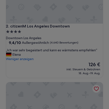
e
h
a
b
t
“
citizenM Los Angeles Downtown
2. citizenM Los Angeles Downtown
4.0-
Sterne-
Downtown Los Angeles
Unterkunft
9.4
9,4/10
Außergewöhnlich
(4.640 Bewertungen)
von
„
„Ich war sehr begeistert und kann es wärmstens empfehlen“
10,
I
Elena
Außergewöhnlich,
c
Weniger anzeigen
(4.640
h
Der
126 €
Bewertungen)
w
Preis
inkl. Steuern & Gebühren
a
beträgt
18. Aug.–19. Aug.
r
126 €
s
Kawada Hotel
e
h
r
b
e
g