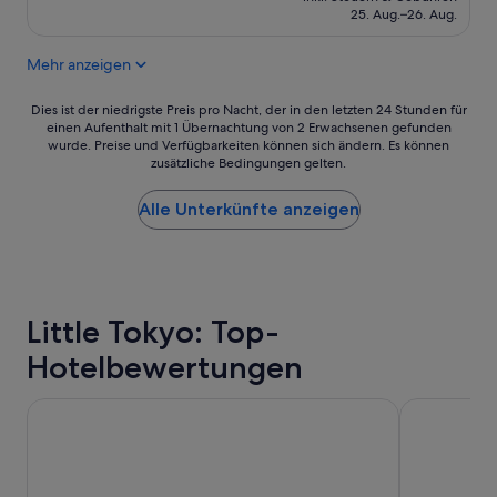
u
beträgt
t
25. Aug.–26. Aug.
n
203 €
e
s
u
Mehr anzeigen
i
e
n
r
d
Dies
.
Dies ist der niedrigste Preis pro Nacht, der in den letzten 24 Stunden für
i
einen Aufenthalt mit 1 Übernachtung von 2 Erwachsenen gefunden
ist
M
wurde. Preise und Verfügbarkeiten können sich ändern. Es können
e
der
a
zusätzliche Bedingungen gelten.
s
niedrigste
n
e
Preis
k
m
Alle Unterkünfte anzeigen
pro
a
H
Nacht,
n
o
der
n
t
in
a
e
den
b
l
letzten
e
Little Tokyo: Top-
s
24 Stunden
r
u
für
n
Hotelbewertungen
p
einen
e
e
Aufenthalt
b
r
Hotel Burbank
Loews Holl
mit
e
w
1 Übernachtung
n
o
von
d
h
2 Erwachsenen
r
l
gefunden
a