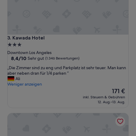
e
i
s
t
e
r
t
Kawada Hotel
3. Kawada Hotel
u
3.0-
n
Sterne-
d
Downtown Los Angeles
k
Unterkunft
8.4
8,4/10
Sehr gut
(1.346 Bewertungen)
a
von
„
„Die Zimmer sind zu eng und Parkplatz ist sehr teuer. Man kann
n
10,
D
aber neben dran für 1/4 parken “
n
Sehr
i
Ali
e
gut,
e
Weniger anzeigen
s
(1.346
Z
Der
w
171 €
Bewertungen)
i
Preis
ä
inkl. Steuern & Gebühren
m
beträgt
r
12. Aug.–13. Aug.
m
171 €
m
e
s
Omni Los Angeles Hotel at California Plaza
r
t
s
e
i
n
n
s