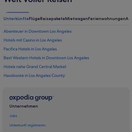
t
u
n
Unterkünfte
Flüge
Reisepakete
Mietwagen
Ferienwohnungen
An
d
i
m
Abenteuer in Downtown Los Angeles
m
Hotels mit Casino in Los Angeles
e
r
Pacifica Hotels in Los Angeles
f
r
Best Western Hotels in Downtown Los Angeles
e
Hotels nahe Grand Central Market
u
n
Hausboote in Los Angeles County
d
l
Strand in Downtown Los Angeles
i
Hotel-Resorts in Los Angeles
c
h
Aparthotels in Los Angeles
.
Unternehmen
E
Hotels nahe Old Plaza Firehouse
s
Jobs
Hilton Hotels in Downtown Los Angeles
g
a
Unterkunft registrieren
Strand in Los Angeles
b