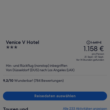
Der
Venice V Hotel
1.649 €
Preis
1.158 €
3
betrug
out
pro Person
1.649 €,
of
21. Sept.–27. Sept.
Vor 14 Stunden gefunden
jetzt
5
Hin- und Rückflug (nonstop) inbegriffen
beträgt
Von Düsseldorf (DUS) nach Los Angeles (LAX)
er
1.158 €
9,2
/
10
Wunderbar! (784 Bewertungen)
pro
Person
Reisedaten auswählen
Touren und
Alle 233 Aktivitäten anzeigen