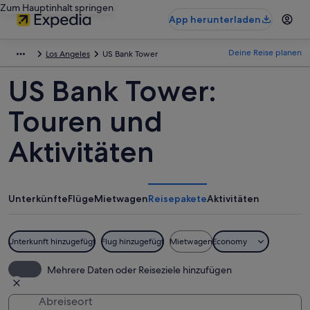
Zum Hauptinhalt springen
App herunterladen
Deine Reise planen
Los Angeles
US Bank Tower
US Bank Tower:
Touren und
Aktivitäten
Unterkünfte
Flüge
Mietwagen
Reisepakete
Aktivitäten
Unterkunft hinzugefügt
Flug hinzugefügt
Mietwagen
Economy
Mehrere Daten oder Reiseziele hinzufügen
Abreiseort