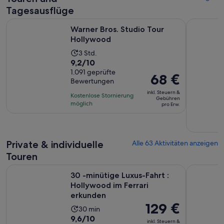
Tagesausflüge
Wird in einem neuen T
Warner Bros. Studio Tour Hollywood
Ganztägige
Warner Bros. Studio Tour
Hollywood
Die
3 Std.
9.2
9,2/10
Aktivität
von
1.091 geprüfte
dauert
Der
68 €
Bewertungen
10,
3
Preis
basierend
inkl. Steuern &
Stunden
Kostenlose Stornierung
beträgt
Gebühren
auf
möglich
pro Erw.
68 €
1091
pro
Bewertungen.
Erw.
Private & individuelle
Alle 63 Aktivitäten anzeigen
Touren
W
30 -minütige Luxus-Fahrt : Hollywood im Ferrari erkunden
Selbstgef
30 -minütige Luxus-Fahrt :
Hollywood im Ferrari
erkunden
Der
129 €
Die
30 min
Preis
9.6
9,6/10
Aktivität
inkl. Steuern &