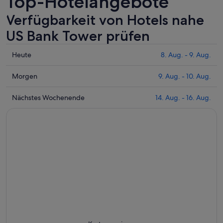
Top-Hotelangebote
Verfügbarkeit von Hotels nahe
US Bank Tower prüfen
Prüfe
Heute
8. Aug. - 9. Aug.
die
Preise
Prüfe
Morgen
9. Aug. - 10. Aug.
nahe
die
US
Preise
Prüfe
Nächstes Wochenende
14. Aug. - 16. Aug.
Bank
nahe
die
Tower
US
Preise
für
Bank
nahe
heute
Tower
US
Nacht,
für
Bank
8.
morgen
Tower
Aug.
Nacht,
für
-
9.
nächstes
9.
Aug.
Wochenende,
Aug.
-
14.
10.
Aug.
Aug.