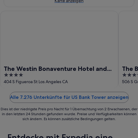
-
Karte anzeigen
16.
Aug.
The Westin Bonaventure Hotel and Suites, Los Angeles
The Bilt
The Westin Bonaventure Hotel and
The B
4
4
Suites, Los Angeles
out
out
404 S Figueroa St Los Angeles CA
506 S G
of
of
5
5
Alle 7.276 Unterkünfte für US Bank Tower anzeigen
Dies ist der niedrigste Preis pro Nacht für 1 Übernachtung von 2 Erwachsenen, der
in den letzten 24 Stunden gefunden wurde. Preise und Verfügbarkeiten können
sich ändern. Es können zusätzliche Bedingungen gelten.
Entdecke mit Expedia eine