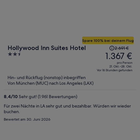
Spare 100% bei deinem Flug
Der
Hollywood Inn Suites Hotel
2.691 €
Preis
1.367 €
2.5
betrug
out
pro Person
2.691 €,
of
21. Okt.–28. Okt.
Vor 16 Stunden gefunden
jetzt
5
Hin- und Rückflug (nonstop) inbegriffen
beträgt
Von München (MUC) nach Los Angeles (LAX)
er
1.367 €
8,4
/
10
Sehr gut! (1.961 Bewertungen)
pro
Person
Für zwei Nächte in LA sehr gut und bezahlbar. Würden wir wieder
buchen.
Bewertet am 30. Juni 2026