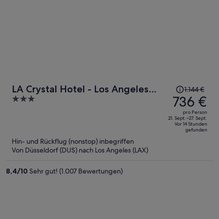
Der
LA Crystal Hotel - Los Angeles
1.144 €
Preis
736 €
3
Area
betrug
out
pro Person
1.144 €,
of
21. Sept.–27. Sept.
Vor 14 Stunden
jetzt
5
gefunden
beträgt
Hin- und Rückflug (nonstop) inbegriffen
er
Von Düsseldorf (DUS) nach Los Angeles (LAX)
736 €
pro
8,4
/
10
Sehr gut! (1.007 Bewertungen)
Person