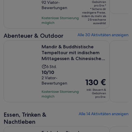
beträgt
von
92 Viator-
Gebühren
dauert
pro Erw.*
129 €
Bewertungen
10,
30
* Sichere dir
niedrigere Preise,
pro
basierend
Minuten
indem du mehr als
Kostenlose Stornierung
Erw.*
2 Erwachsene
auf
möglich
auswählst
92
Bewertungen.
Abenteuer & Outdoor
Alle 30 Aktivitäten anzeigen
Mandir & Buddhistische Tempeltour mit indischem Mittagess
Hollywood
Mandir & Buddhistische
Tempeltour mit indischem
Mittagessen & Chinesischem
...
Die
6 Std.
10.0
10/10
Aktivität
von
2 Viator-
dauert
Der
130 €
Bewertungen
10,
6
Preis
basierend
inkl. Steuern &
Stunden
Kostenlose Stornierung
beträgt
Gebühren
auf
möglich
pro Erw.
130 €
2
pro
Bewertungen.
Erw.
Essen, Trinken &
Alle 14 Aktivitäten anzeigen
Nachtleben
Entdecken Sie schwarze Hollywood-Ikonen versteckte Edelst
Santa Moni