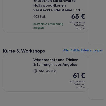
Entdecken Sie schwarze
Hollywood-Ikonen
versteckte Edelsteine und
Der
65 €
unerzählt...
Die
3 Std.
Preis
Aktivität
inkl. Steuern &
Kostenlose Stornierung
beträgt
Gebühren
dauert
möglich
pro Erw.
65 €
3
pro
Stunden
Erw.
Kurse & Workshops
Alle 14 Aktivitäten anzeigen
Wird in 
Wissenschaft und Trinken Erfahrung in Los Angeles
Graffiti-W
Wissenschaft und Trinken
Erfahrung in Los Angeles
Die
1 Std. 45 Min.
Der
61 €
Aktivität
Preis
dauert
inkl. Steuern &
beträgt
Gebühren
1
pro Erw.
61 €
Stunde
pro
und
Erw.
45
Minuten