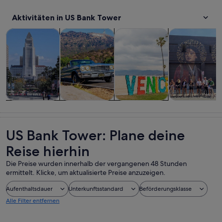
Aktivitäten in US Bank Tower
Wird in einem neuen Tab geöffne
Wird in einem neuen Tab
W
Touren und Tagesausflüge
Geschichte & Kultur
Private & individuelle Touren
Abenteuer & 
Touren und
Geschichte &
Private &
Abenteuer &
Tagesausflüge
Kultur
individuelle
Outdoor
Touren
US Bank Tower: Plane deine
Reise hierhin
Die Preise wurden innerhalb der vergangenen 48 Stunden
ermittelt. Klicke, um aktualisierte Preise anzuzeigen.
Aufenthaltsdauer
Unterkunftsstandard
Beförderungsklasse
Alle Filter entfernen