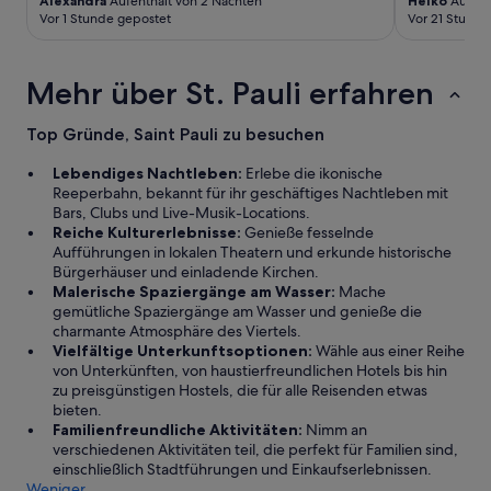
Alexandra
Aufenthalt von 2 Nächten
Heiko
Aufent
ß
o
Vor 1 Stunde gepostet
Vor 21 Stunde
e
p
Z
“
e
Mehr über St. Pauli erfahren
i
t
r
Top Gründe, Saint Pauli zu besuchen
a
u
Lebendiges Nachtleben:
Erlebe die ikonische
m
Reeperbahn, bekannt für ihr geschäftiges Nachtleben mit
v
Bars, Clubs und Live-Musik-Locations.
o
Reiche Kulturerlebnisse:
Genieße fesselnde
n
Aufführungen in lokalen Theatern und erkunde historische
6
Bürgerhäuser und einladende Kirchen.
:
Malerische Spaziergänge am Wasser:
Mache
3
gemütliche Spaziergänge am Wasser und genieße die
0
charmante Atmosphäre des Viertels.
U
Vielfältige Unterkunftsoptionen:
Wähle aus einer Reihe
h
von Unterkünften, von haustierfreundlichen Hotels bis hin
r
zu preisgünstigen Hostels, die für alle Reisenden etwas
b
bieten.
i
Familienfreundliche Aktivitäten:
Nimm an
s
verschiedenen Aktivitäten teil, die perfekt für Familien sind,
1
einschließlich Stadtführungen und Einkaufserlebnissen.
0
Weniger