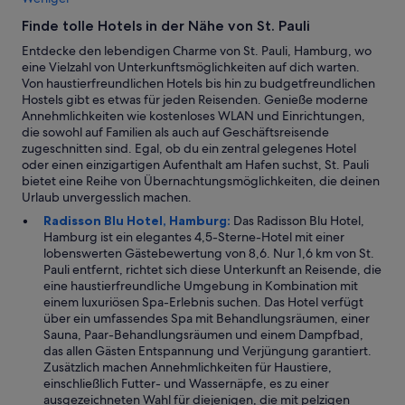
:
Finde tolle Hotels in der Nähe von St. Pauli
3
0
Entdecke den lebendigen Charme von St. Pauli, Hamburg, wo
U
eine Vielzahl von Unterkunftsmöglichkeiten auf dich warten.
h
Von haustierfreundlichen Hotels bis hin zu budgetfreundlichen
r
Hostels gibt es etwas für jeden Reisenden. Genieße moderne
w
Annehmlichkeiten wie kostenloses WLAN und Einrichtungen,
a
die sowohl auf Familien als auch auf Geschäftsreisende
r
zugeschnitten sind. Egal, ob du ein zentral gelegenes Hotel
f
oder einen einzigartigen Aufenthalt am Hafen suchst, St. Pauli
ü
bietet eine Reihe von Übernachtungsmöglichkeiten, die deinen
r
Urlaub unvergesslich machen.
u
Radisson Blu Hotel, Hamburg:
Das Radisson Blu Hotel,
n
Hamburg ist ein elegantes 4,5-Sterne-Hotel mit einer
s
lobenswerten Gästebewertung von 8,6. Nur 1,6 km von St.
s
Pauli entfernt, richtet sich diese Unterkunft an Reisende, die
e
eine haustierfreundliche Umgebung in Kombination mit
h
einem luxuriösen Spa-Erlebnis suchen. Das Hotel verfügt
r
über ein umfassendes Spa mit Behandlungsräumen, einer
p
Sauna, Paar-Behandlungsräumen und einem Dampfbad,
r
das allen Gästen Entspannung und Verjüngung garantiert.
a
Zusätzlich machen Annehmlichkeiten für Haustiere,
k
einschließlich Futter- und Wassernäpfe, es zu einer
t
ausgezeichneten Wahl für diejenigen, die mit pelzigen
i