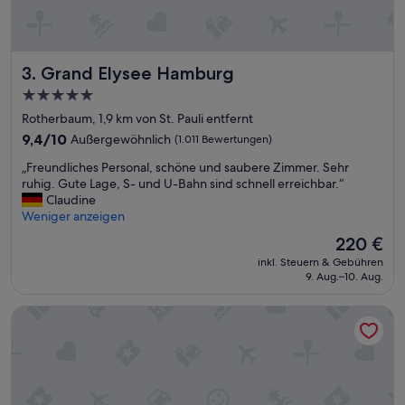
g
u
t
e
n
Grand Elysee Hamburg
3. Grand Elysee Hamburg
ö
5.0-
f
Sterne-
f
Rotherbaum, 1,9 km von St. Pauli entfernt
e
Unterkunft
9.4
9,4/10
Außergewöhnlich
(1.011 Bewertungen)
n
von
t
„
„Freundliches Personal, schöne und saubere Zimmer. Sehr
10,
l
F
ruhig. Gute Lage, S- und U-Bahn sind schnell erreichbar.“
Außergewöhnlich,
i
r
Claudine
(1.011
c
e
Weniger anzeigen
Bewertungen)
h
u
Der
220 €
e
n
Preis
n
inkl. Steuern & Gebühren
d
beträgt
9. Aug.–10. Aug.
V
l
220 €
e
i
r
Reichshof Hotel Hamburg
c
k
h
e
e
h
s
r
P
s
e