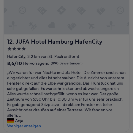
.
s
i
Z
e
m
i
i
m
m
n
e
m
s
r
e
c
,
r
h
g
z
ö
JUFA Hotel Hamburg HafenCity
12. JUFA Hotel Hamburg HafenCity
u
u
n
t
4.0-
m
e
e
I
Sterne-
s
HafenCity, 3,2 km von St. Pauli entfernt
s
n
Unterkunft
R
F
8.6
8,6/10
Hervorragend
(890 Bewertungen)
n
i
r
von
e
t
„
„Wir waren für vier Nächte im Jufa Hotel. Die Zimmer sind schön
ü
10,
n
u
W
eingerichtet und alles ist sehr sauber. Die Aussicht von unserem
h
Hervorragend,
h
a
i
Fenster direkt auf die Elbe war grandios. Das Frühstück hat uns
s
(890
o
l
r
sehr gut gefallen. Es war sehr lecker und abwechslungsreich.
t
Bewertungen)
f
:
w
Alles wurde schnell nachgefüllt, wenn es leer war. Der große
ü
w
)
a
Zeitraum von 6:30 Uhr bis 10:30 Uhr war für uns sehr praktisch.
c
ü
)
r
Es gab genügend Sitzplätze - direkt am Fenster mit toller
k
n
D
e
Aussicht oder draußen auf einer Terrasse. Wir fanden vor
u
s
i
n
allem, ...
n
c
e
f
Anja
d
h
a
ü
Weniger anzeigen
s
e
u
r
e