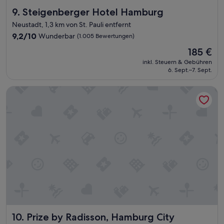
F
Steigenberger Hotel Hamburg
9. Steigenberger Hotel Hamburg
r
ü
Neustadt, 1,3 km von St. Pauli entfernt
h
9.2
9,2/10
Wunderbar
(1.005 Bewertungen)
s
von
t
Der
185 €
10,
ü
Preis
Wunderbar,
inkl. Steuern & Gebühren
c
beträgt
6. Sept.–7. Sept.
(1.005
k
185 €
Bewertungen)
u
Prize by Radisson, Hamburg City
n
d
s
u
p
e
r
f
r
e
u
n
d
l
Prize by Radisson, Hamburg City
10. Prize by Radisson, Hamburg City
i