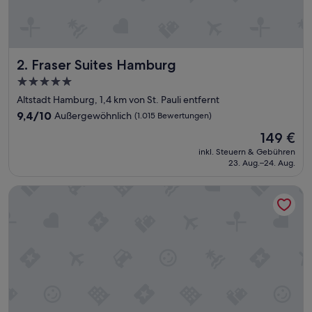
e
p
f
l
e
Fraser Suites Hamburg
2. Fraser Suites Hamburg
g
t
5.0-
e
Sterne-
Altstadt Hamburg, 1,4 km von St. Pauli entfernt
U
Unterkunft
n
9.4
9,4/10
Außergewöhnlich
(1.015 Bewertungen)
t
von
Der
149 €
e
10,
Preis
r
Außergewöhnlich,
inkl. Steuern & Gebühren
beträgt
k
23. Aug.–24. Aug.
(1.015
149 €
u
Bewertungen)
n
Grand Elysee Hamburg
f
t
m
i
t
s
e
h
r