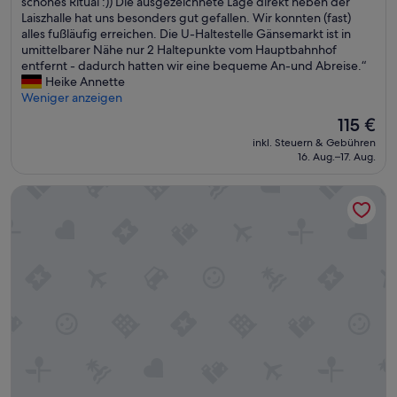
o
schönes Ritual :)) Die ausgezeichnete Lage direkt neben der
(1.119
n
u
l
Laiszhalle hat uns besonders gut gefallen. Wir konnten (fast)
Bewertungen)
u
s
l
alles fußläufig erreichen. Die U-Haltestelle Gänsemarkt ist in
n
s
e
umittelbarer Nähe nur 2 Haltepunkte vom Hauptbahnhof
d
g
s
entfernt - dadurch hatten wir eine bequeme An-und Abreise.“
l
u
Z
Heike Annette
o
t
i
Weniger anzeigen
s
e
m
.
r
Der
115 €
m
“
r
Preis
inkl. Steuern & Gebühren
e
e
beträgt
16. Aug.–17. Aug.
r
i
115 €
,
c
Steigenberger Hotel Hamburg
r
h
e
b
i
a
c
r
h
“
h
a
l
t
i
g
e
s