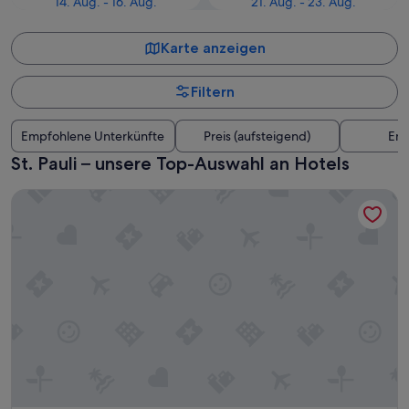
14. Aug. - 16. Aug.
21. Aug. - 23. Aug.
Karte anzeigen
Filtern
Empfohlene Unterkünfte
Preis (aufsteigend)
Ent
St. Pauli – unsere Top-Auswahl an Hotels
Radisson Blu Hotel, Hamburg