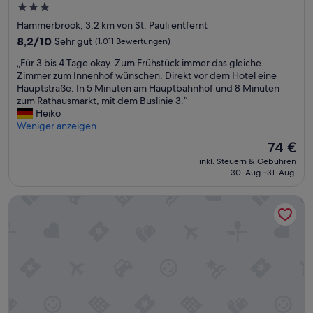
c
3.0-
h
Sterne-
Hammerbrook, 3,2 km von St. Pauli entfernt
e
Unterkunft
8.2
8,2/10
s
Sehr gut
(1.011 Bewertungen)
von
P
„
„Für 3 bis 4 Tage okay. Zum Frühstück immer das gleiche.
10,
e
F
Zimmer zum Innenhof wünschen. Direkt vor dem Hotel eine
Sehr
r
ü
Hauptstraße. In 5 Minuten am Hauptbahnhof und 8 Minuten
gut,
s
r
zum Rathausmarkt, mit dem Buslinie 3.“
(1.011
o
3
Heiko
Bewertungen)
n
b
Weniger anzeigen
a
i
l
Der
74 €
s
.
Preis
inkl. Steuern & Gebühren
4
D
beträgt
30. Aug.–31. Aug.
T
e
74 €
a
r
Ruby Lotti Hotel Hamburg by IHG
g
a
e
b
o
e
k
n
a
d
y
l
.
i
Z
c
u
h