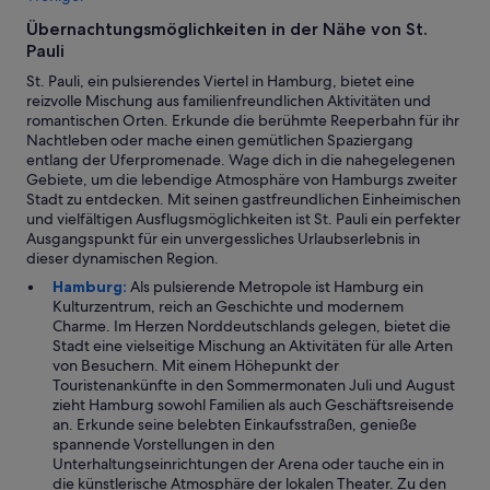
t
z
Übernachtungsmöglichkeiten in der Nähe von St.
e
Pauli
-
d
St. Pauli, ein pulsierendes Viertel in Hamburg, bietet eine
i
reizvolle Mischung aus familienfreundlichen Aktivitäten und
r
romantischen Orten. Erkunde die berühmte Reeperbahn für ihr
e
Nachtleben oder mache einen gemütlichen Spaziergang
k
entlang der Uferpromenade. Wage dich in die nahegelegenen
t
Gebiete, um die lebendige Atmosphäre von Hamburgs zweiter
a
Stadt zu entdecken. Mit seinen gastfreundlichen Einheimischen
m
und vielfältigen Ausflugsmöglichkeiten ist St. Pauli ein perfekter
F
Ausgangspunkt für ein unvergessliches Urlaubserlebnis in
e
dieser dynamischen Region.
n
Hamburg:
Als pulsierende Metropole ist Hamburg ein
s
Kulturzentrum, reich an Geschichte und modernem
t
Charme. Im Herzen Norddeutschlands gelegen, bietet die
e
Stadt eine vielseitige Mischung an Aktivitäten für alle Arten
r
von Besuchern. Mit einem Höhepunkt der
m
Touristenankünfte in den Sommermonaten Juli und August
i
zieht Hamburg sowohl Familien als auch Geschäftsreisende
t
an. Erkunde seine belebten Einkaufsstraßen, genieße
t
spannende Vorstellungen in den
o
Unterhaltungseinrichtungen der Arena oder tauche ein in
l
die künstlerische Atmosphäre der lokalen Theater. Zu den