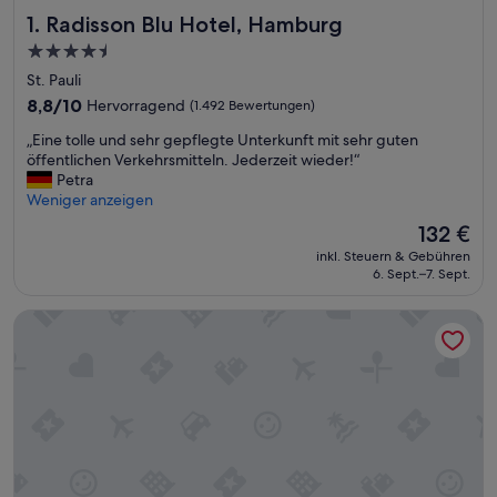
Radisson Blu Hotel, Hamburg
1. Radisson Blu Hotel, Hamburg
4.5-
Sterne-
St. Pauli
Unterkunft
8.8
8,8/10
Hervorragend
(1.492 Bewertungen)
von
„
„Eine tolle und sehr gepflegte Unterkunft mit sehr guten
10,
E
öffentlichen Verkehrsmitteln. Jederzeit wieder!“
Hervorragend,
i
Petra
(1.492
n
Weniger anzeigen
Bewertungen)
e
Der
132 €
t
Preis
inkl. Steuern & Gebühren
o
beträgt
6. Sept.–7. Sept.
l
132 €
l
Fraser Suites Hamburg
e
u
n
d
s
e
h
r
g