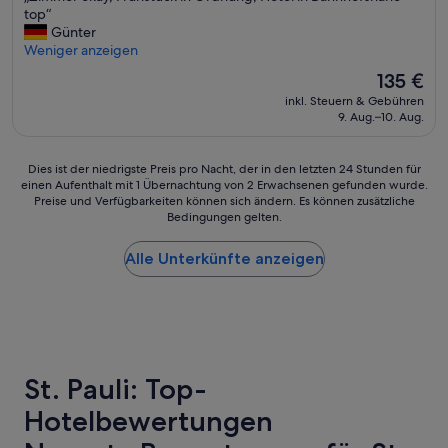
h
.
Z
top“
t
Hervorragend,
h
A
i
Günter
e
(1.015
a
l
m
Weniger anzeigen
l
Bewertungen)
t
l
m
w
Der
135 €
t
e
e
ä
Preis
e
s
inkl. Steuern & Gebühren
r
h
beträgt
n
w
9. Aug.–10. Aug.
o
l
135 €
w
u
k
e
i
r
a
n
Dies
Dies ist der niedrigste Preis pro Nacht, der in den letzten 24 Stunden für
r
d
y
!
einen Aufenthalt mit 1 Übernachtung von 2 Erwachsenen gefunden wurde.
ist
e
e
,
“
Preise und Verfügbarkeiten können sich ändern. Es können zusätzliche
der
i
s
F
Bedingungen gelten.
niedrigste
n
c
r
Preis
e
h
ü
Alle Unterkünfte anzeigen
pro
b
n
h
Nacht,
e
e
s
der
q
l
t
in
u
l
ü
den
e
n
c
letzten
m
a
k
24 Stunden
e
c
i
St. Pauli: Top-
für
A
h
n
einen
n
g
O
Hotelbewertungen
Aufenthalt
-
e
r
mit
u
f
d