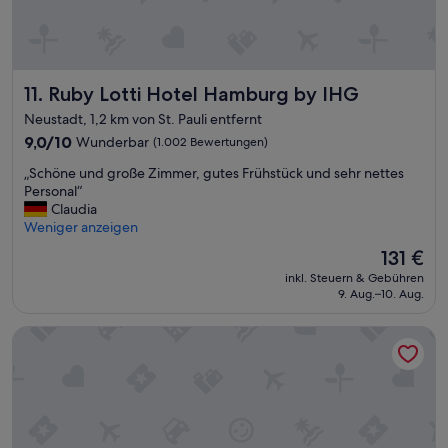
m
e
F
A
r
b
ü
s
h
a
Ruby Lotti Hotel Hamburg by IHG
11. Ruby Lotti Hotel Hamburg by IHG
s
c
t
k
Neustadt, 1,2 km von St. Pauli entfernt
ü
e
9.0
9,0/10
Wunderbar
(1.002 Bewertungen)
c
r
von
k
i
„
„Schöne und große Zimmer, gutes Frühstück und sehr nettes
10,
i
n
S
Personal“
Wunderbar,
m
d
c
Claudia
(1.002
m
e
h
Weniger anzeigen
Bewertungen)
e
r
ö
r
Der
131 €
B
n
d
Preis
a
inkl. Steuern & Gebühren
e
a
beträgt
9. Aug.–10. Aug.
r
u
s
131 €
w
n
g
a
JUFA Hotel Hamburg HafenCity
d
l
r
g
e
f
r
i
ü
o
c
r
ß
h
u
e
e
n
Z