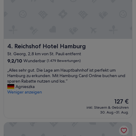
m
r
i
s
t
o
t
n
e
a
l
l
n
,
.
s
Reichshof Hotel Hamburg
J
4. Reichshof Hotel Hamburg
c
e
h
St. Georg, 2,8 km von St. Pauli entfernt
d
ö
9.2
9,2/10
Wunderbar
(1.479 Bewertungen)
e
n
von
r
e
„
„Alles sehr gut. Die Lage am Hauptbahnhof ist perfekt um
10,
z
u
A
Hamburg zu erkunden. Mit Hamburg Card Online buchen und
Wunderbar,
e
n
l
sparen Rabatte nutzen und los.“
(1.479
i
d
l
Agnieszka
Bewertungen)
t
s
e
Weniger anzeigen
w
a
s
i
u
Der
127 €
s
e
b
Preis
inkl. Steuern & Gebühren
e
d
e
beträgt
30. Aug.–31. Aug.
h
e
r
127 €
r
r
e
Holiday Inn Hamburg - Hafencity by IHG
g
!
Z
u
“
i
t