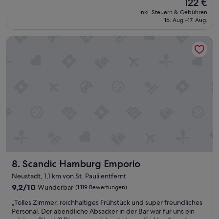
Der
122 €
c
.
e
Preis
h
“
inkl. Steuern & Gebühren
l
beträgt
e
16. Aug.–17. Aug.
a
122 €
n
g
u
Scandic Hamburg Emporio
e
n
,
d
s
s
e
p
h
a
e
r
n
e
s
n
w
R
ü
a
r
b
d
a
i
t
g
t
Scandic Hamburg Emporio
8. Scandic Hamburg Emporio
k
e
e
Neustadt, 1,1 km von St. Pauli entfernt
n
i
9.2
u
9,2/10
Wunderbar
(1.119 Bewertungen)
t
von
t
z
„
„Tolles Zimmer, reichhaltiges Frühstück und super freundliches
10,
z
u
T
Personal. Der abendliche Absacker in der Bar war für uns ein
Wunderbar,
e
f