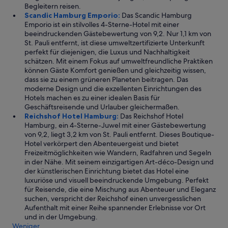
Begleitern reisen.
s
Scandic Hamburg Emporio:
Das Scandic Hamburg
c
Emporio ist ein stilvolles 4-Sterne-Hotel mit einer
h
beeindruckenden Gästebewertung von 9,2. Nur 1,1 km von
.
St. Pauli entfernt, ist diese umweltzertifizierte Unterkunft
E
perfekt für diejenigen, die Luxus und Nachhaltigkeit
s
schätzen. Mit einem Fokus auf umweltfreundliche Praktiken
g
können Gäste Komfort genießen und gleichzeitig wissen,
a
dass sie zu einem grüneren Planeten beitragen. Das
b
moderne Design und die exzellenten Einrichtungen des
g
Hotels machen es zu einer idealen Basis für
e
Geschäftsreisende und Urlauber gleichermaßen.
n
Reichshof Hotel Hamburg:
Das Reichshof Hotel
ü
Hamburg, ein 4-Sterne-Juwel mit einer Gästebewertung
g
von 9,2, liegt 3,2 km von St. Pauli entfernt. Dieses Boutique-
e
Hotel verkörpert den Abenteuergeist und bietet
n
Freizeitmöglichkeiten wie Wandern, Radfahren und Segeln
d
in der Nähe. Mit seinem einzigartigen Art-déco-Design und
S
der künstlerischen Einrichtung bietet das Hotel eine
i
luxuriöse und visuell beeindruckende Umgebung. Perfekt
t
für Reisende, die eine Mischung aus Abenteuer und Eleganz
z
suchen, verspricht der Reichshof einen unvergesslichen
p
Aufenthalt mit einer Reihe spannender Erlebnisse vor Ort
l
und in der Umgebung.
ä
Weniger