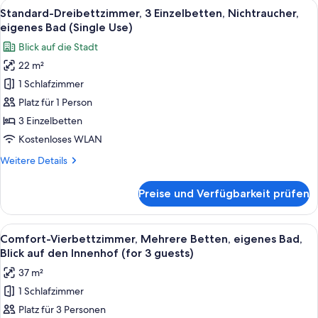
Alle
Ein Hotelzimmer mit zwei Betten, ei
8
Nichtraucher,
Standard-Dreibettzimmer, 3 Einzelbetten, Nichtraucher,
Fotos
eigenes
eigenes Bad (Single Use)
Bad
für
Blick auf die Stadt
(for
Standard-
2
22 m²
Dreibettzimmer,
guests)
1 Schlafzimmer
3 Einzelbetten,
Nichtraucher,
Platz für 1 Person
eigenes
3 Einzelbetten
Bad
Kostenloses WLAN
(Single
Weitere
Weitere Details
Use)
Details
anzeigen
für
Preise und Verfügbarkeit prüfen
Standard-
Dreibettzimmer,
3 Einzelbetten,
Alle
Ein Hotelzimmer mit einem großen Bet
9
Nichtraucher,
Comfort-Vierbettzimmer, Mehrere Betten, eigenes Bad,
Fotos
eigenes
Blick auf den Innenhof (for 3 guests)
Bad
für
37 m²
(Single
Comfort-
Use)
1 Schlafzimmer
Vierbettzimmer,
Platz für 3 Personen
Mehrere