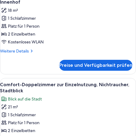
Bad,
Innenhof
Stadtblick
für
18 m²
Standard-
1 Schlafzimmer
Zweibettzimmer,
Platz für 1 Person
Nichtraucher,
Blick
2 Einzelbetten
auf
Kostenloses WLAN
den
Weitere
Weitere Details
Innenhof
Details
anzeigen
für
Preise und Verfügbarkeit prüfen
Standard-
Zweibettzimmer,
Nichtraucher,
Alle
Ein Hotelzimmer mit einem großen Bett
8
Blick
Comfort-Doppelzimmer zur Einzelnutzung, Nichtraucher,
Fotos
auf
Stadtblick
den
für
Blick auf die Stadt
Innenhof
Comfort-
21 m²
Doppelzimmer
1 Schlafzimmer
zur
Einzelnutzung,
Platz für 1 Person
Nichtraucher,
2 Einzelbetten