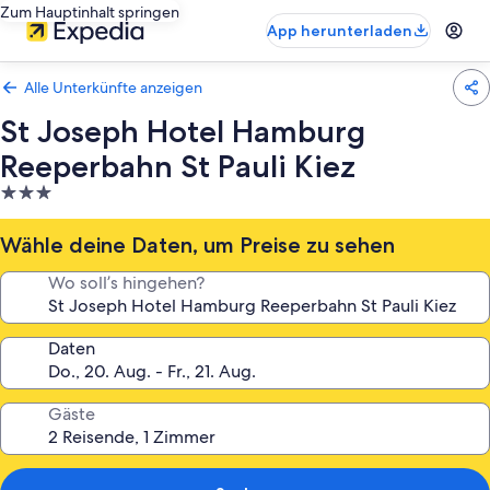
Zum Hauptinhalt springen
App herunterladen
Alle Unterkünfte anzeigen
St Joseph Hotel Hamburg
Reeperbahn St Pauli Kiez
3.0-
Sterne-
Unterkunft
Wähle deine Daten, um Preise zu sehen
Wo soll’s hingehen?
Daten
Gäste