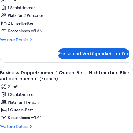
21 m²
Zweibettzimmer
einer
1 Schlafzimmer
(Das
Disco!)
Zimmer
Platz für 2 Personen
befindet
2 Einzelbetten
sich
Kostenloses WLAN
über
Weitere
Weitere Details
einer
Details
Disco!)
für
Preise und Verfügbarkeit prüfen
Economy-
anzeigen
Zweibettzimmer
(Das
Alle
Ein Hotelzimmer mit einem großen Be
9
Zimmer
Business-Doppelzimmer, 1 Queen-Bett, Nichtraucher, Blick
Fotos
befindet
auf den Innenhof (French)
sich
für
21 m²
über
Business-
einer
1 Schlafzimmer
Doppelzimmer,
Disco!)
Platz für 1 Person
1
Queen-
1 Queen-Bett
Bett,
Kostenloses WLAN
Nichtraucher,
Weitere
Weitere Details
Blick
Details