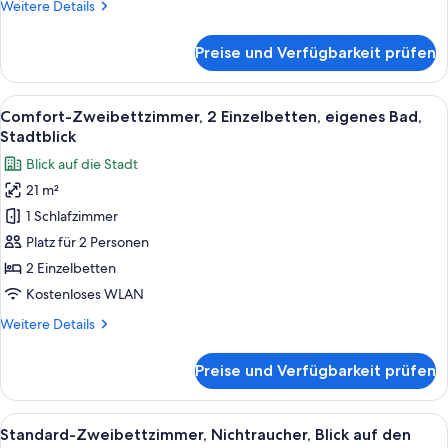
Weitere
Weitere Details
Blick
Details
auf
für
Preise und Verfügbarkeit prüfen
Comfort-
den
Vierbettzimmer,
Innenhof
Mehrere
Alle
Ein Hotelzimmer mit einem großen Bett
anzeigen
8
Betten,
Comfort-Zweibettzimmer, 2 Einzelbetten, eigenes Bad,
Fotos
eigenes
Stadtblick
Bad,
für
Blick auf die Stadt
Blick
Comfort-
auf
21 m²
Zweibettzimmer,
den
1 Schlafzimmer
2 Einzelbetten,
Innenhof
eigenes
Platz für 2 Personen
Bad,
2 Einzelbetten
Stadtblick
Kostenloses WLAN
anzeigen
Weitere
Weitere Details
Details
für
Preise und Verfügbarkeit prüfen
Comfort-
Zweibettzimmer,
2 Einzelbetten,
Alle
Ein Hotelzimmer mit einem großen Bet
9
eigenes
Standard-Zweibettzimmer, Nichtraucher, Blick auf den
Fotos