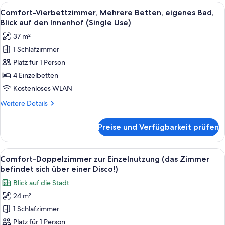
Mehrere
Alle
Ein Hotelzimmer mit einem großen Bet
(for
9
Betten,
Comfort-Vierbettzimmer, Mehrere Betten, eigenes Bad,
Fotos
eigenes
2
Blick auf den Innenhof (Single Use)
Bad,
für
guests)
37 m²
Blick
Comfort-
anzeigen
auf
1 Schlafzimmer
Vierbettzimmer,
den
Platz für 1 Person
Mehrere
Innenhof
(for
Betten,
4 Einzelbetten
2
eigenes
Kostenloses WLAN
guests)
Bad,
Weitere
Weitere Details
Blick
Details
auf
für
Preise und Verfügbarkeit prüfen
Comfort-
den
Vierbettzimmer,
Innenhof
Mehrere
Alle
Ein Hotelzimmer mit einem großen Bet
(Single
8
Betten,
Comfort-Doppelzimmer zur Einzelnutzung (das Zimmer
Fotos
eigenes
Use)
befindet sich über einer Disco!)
Bad,
für
anzeigen
Blick auf die Stadt
Blick
Comfort-
auf
24 m²
Doppelzimmer
den
1 Schlafzimmer
zur
Innenhof
(Single
Einzelnutzung
Platz für 1 Person