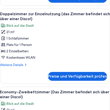
anzeigen
Zweibettzimmer
(Das
Alle
Ein Hotelzimmer mit einem großen Bett
9
Zimmer
Doppelzimmer zur Einzelnutzung (das Zimmer befindet sich
Fotos
befindet
über einer Disco!)
sich
für
Blick auf die Stadt
über
Doppelzimmer
einer
21 m²
zur
Disco!)
1 Schlafzimmer
Einzelnutzung
(das
Platz für 1 Person
Zimmer
2 Einzelbetten
befindet
Kostenloses WLAN
sich
Weitere
Weitere Details
über
Details
einer
für
Preise und Verfügbarkeit prüfen
Doppelzimmer
Disco!)
zur
anzeigen
Einzelnutzung
Alle
Ein Hotelzimmer mit einem großen Bett
9
(das
Economy-Zweibettzimmer (Das Zimmer befindet sich über
Fotos
Zimmer
einer Disco!)
befindet
für
Blick auf die Stadt
sich
Economy-
über