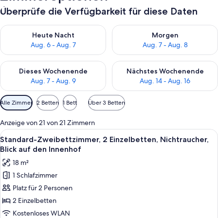
Überprüfe die Verfügbarkeit für diese Daten
Überprüfe die Verfügbarkeit für heute Nacht, Aug. 6 - Aug. 7.
Überprüfe die Verfügbarkeit f
Heute Nacht
Morgen
Aug. 6 - Aug. 7
Aug. 7 - Aug. 8
Überprüfe die Verfügbarkeit für dieses Wochenende, Aug. 7 - 
Überprüfe die Verfügbarkeit f
Dieses Wochenende
Nächstes Wochenende
Aug. 7 - Aug. 9
Aug. 14 - Aug. 16
Verfügbare
Alle Zimmer
2 Betten
1 Bett
Über 3 Betten
Filter
für
Anzeige von 21 von 21 Zimmern
Zimmer
Alle
Ein Hotelzimmer mit einem großen Bet
9
Standard-Zweibettzimmer, 2 Einzelbetten, Nichtraucher,
Fotos
Blick auf den Innenhof
für
18 m²
Standard-
1 Schlafzimmer
Zweibettzimmer,
Platz für 2 Personen
2 Einzelbetten,
Nichtraucher,
2 Einzelbetten
Blick
Kostenloses WLAN