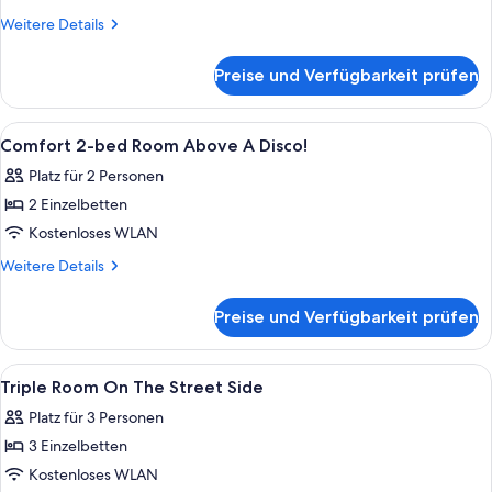
To
Weitere
Weitere Details
The
Details
für
Courtyard
Preise und Verfügbarkeit prüfen
Single
Side
Room
anzeigen
To
Alle
Allergikerbettwaren, Zimmersafe, Schr
7
The
Comfort 2-bed Room Above A Disco!
Fotos
Courtyard
Platz für 2 Personen
Side
für
2 Einzelbetten
Comfort
2-
Kostenloses WLAN
bed
Weitere
Weitere Details
Room
Details
für
Above
Preise und Verfügbarkeit prüfen
Comfort
A
2-
Disco!
bed
Alle
Allergikerbettwaren, Zimmersafe, Schr
7
anzeigen
Room
Triple Room On The Street Side
Fotos
Above
Platz für 3 Personen
A
für
Disco!
3 Einzelbetten
Triple
Room
Kostenloses WLAN