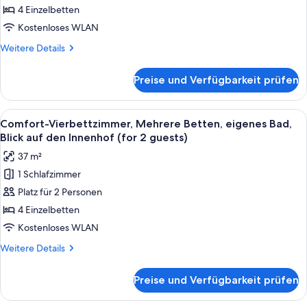
Betten,
4 Einzelbetten
eigenes
Kostenloses WLAN
Bad,
Weitere
Weitere Details
Blick
Details
auf
für
Preise und Verfügbarkeit prüfen
Comfort-
den
Vierbettzimmer,
Innenhof
Mehrere
Alle
Ein Hotelzimmer mit einem großen Bet
(for
9
Betten,
Comfort-Vierbettzimmer, Mehrere Betten, eigenes Bad,
Fotos
eigenes
3
Blick auf den Innenhof (for 2 guests)
Bad,
für
guests)
37 m²
Blick
Comfort-
anzeigen
auf
1 Schlafzimmer
Vierbettzimmer,
den
Platz für 2 Personen
Mehrere
Innenhof
(for
Betten,
4 Einzelbetten
3
eigenes
Kostenloses WLAN
guests)
Bad,
Weitere
Weitere Details
Blick
Details
auf
für
Preise und Verfügbarkeit prüfen
Comfort-
den
Vierbettzimmer,
Innenhof