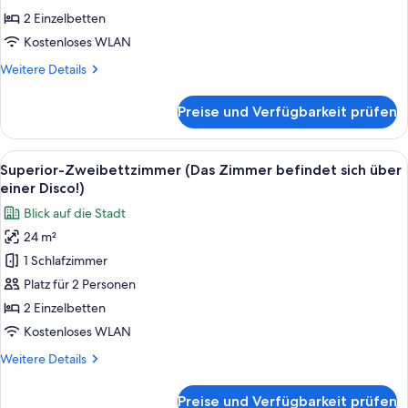
Use)
(das
2 Einzelbetten
Zimmer
Kostenloses WLAN
befindet
Weitere
Weitere Details
sich
Details
über
für
Preise und Verfügbarkeit prüfen
Comfort-
einer
Doppelzimmer
Disco!)
zur
Alle
Ein Hotelzimmer mit einem großen Bet
anzeigen
8
Einzelnutzung
Superior-Zweibettzimmer (Das Zimmer befindet sich über
Fotos
(das
einer Disco!)
Zimmer
für
Blick auf die Stadt
befindet
Superior-
sich
24 m²
Zweibettzimmer
über
1 Schlafzimmer
(Das
einer
Disco!)
Zimmer
Platz für 2 Personen
befindet
2 Einzelbetten
sich
Kostenloses WLAN
über
Weitere
Weitere Details
einer
Details
Disco!)
für
Preise und Verfügbarkeit prüfen
Superior-