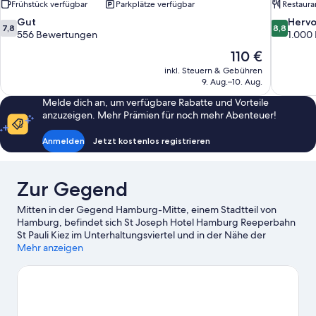
Frühstück verfügbar
Parkplätze verfügbar
Restaura
7.8
8.8
Gut
Herv
7,8
8,8
von
von
556 Bewertungen
1.000
10,
10,
Der
110 €
Gut,
Hervorrag
Preis
inkl. Steuern & Gebühren
556
1.000
beträgt
9. Aug.–10. Aug.
Bewertungen
Bewertun
110 €
Melde dich an, um verfügbare Rabatte und Vorteile
anzuzeigen. Mehr Prämien für noch mehr Abenteuer!
Anmelden
Jetzt kostenlos registrieren
Zur Gegend
Mitten in der Gegend Hamburg-Mitte, einem Stadtteil von
Hamburg, befindet sich St Joseph Hotel Hamburg Reeperbahn
St Pauli Kiez im Unterhaltungsviertel und in der Nähe der
Promenade. Miniatur Wunderland und Elbphilharmonie sind
Mehr anzeigen
Höhepunkte für kulturell interessierte Besucher, während St.-
Pauli-Landungsbrücken und Hamburg Cruise Center einen
Ausflug wert sind, wenn du etwas Aufregendes erleben
möchtest. Volksparkstadion – hier erwarten dich spannende
Veranstaltungen. Eine beliebte Attraktion vor Ort ist außerdem