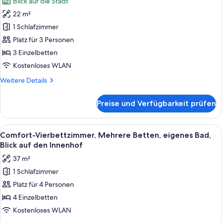
Blick auf die Stadt
den
für
Innenhof
22 m²
Standard-
Dreibettzimmer,
1 Schlafzimmer
Nichtraucher,
Platz für 3 Personen
Stadtblick
3 Einzelbetten
anzeigen
Kostenloses WLAN
Weitere
Weitere Details
Details
für
Preise und Verfügbarkeit prüfen
Standard-
Dreibettzimmer,
Nichtraucher,
Alle
Ein Hotelzimmer mit einem großen Bet
10
Stadtblick
Comfort-Vierbettzimmer, Mehrere Betten, eigenes Bad,
Fotos
Blick auf den Innenhof
für
37 m²
Comfort-
1 Schlafzimmer
Vierbettzimmer,
Platz für 4 Personen
Mehrere
Betten,
4 Einzelbetten
eigenes
Kostenloses WLAN
Bad,