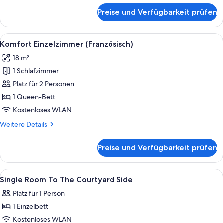
auf
für
Preise und Verfügbarkeit prüfen
Business-
den
Doppelzimmer,
Innenhof
1
Alle
Ein Hotelzimmer mit einem großen Be
(French)
10
Queen-
Komfort Einzelzimmer (Französisch)
Fotos
Bett,
anzeigen
18 m²
Nichtraucher,
für
Blick
1 Schlafzimmer
Komfort
auf
Einzelzimmer
Platz für 2 Personen
den
(Französisch)
Innenhof
1 Queen-Bett
(French)
anzeigen
Kostenloses WLAN
Weitere
Weitere Details
Details
für
Preise und Verfügbarkeit prüfen
Komfort
Einzelzimmer
(Französisch)
Alle
Allergikerbettwaren, Zimmersafe, Schr
7
Single Room To The Courtyard Side
Fotos
Platz für 1 Person
für
1 Einzelbett
Single
Room
Kostenloses WLAN