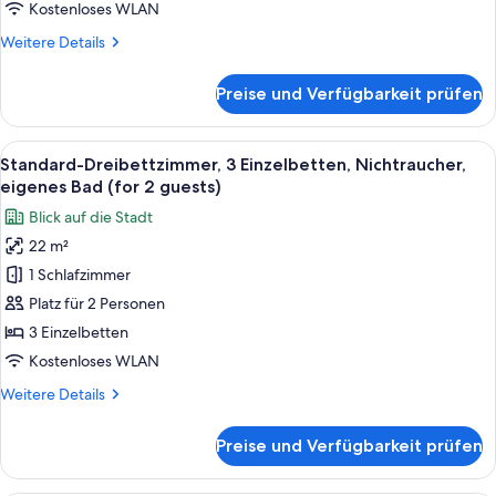
Stadtblick
Kostenloses WLAN
anzeigen
Weitere
Weitere Details
Details
für
Preise und Verfügbarkeit prüfen
Comfort-
Doppelzimmer
zur
Alle
Ein Hotelzimmer mit zwei Betten, ei
8
Einzelnutzung,
Standard-Dreibettzimmer, 3 Einzelbetten, Nichtraucher,
Fotos
Nichtraucher,
eigenes Bad (for 2 guests)
Stadtblick
für
Blick auf die Stadt
Standard-
22 m²
Dreibettzimmer,
1 Schlafzimmer
3 Einzelbetten,
Nichtraucher,
Platz für 2 Personen
eigenes
3 Einzelbetten
Bad
Kostenloses WLAN
(for
Weitere
Weitere Details
2
Details
guests)
für
Preise und Verfügbarkeit prüfen
Standard-
anzeigen
Dreibettzimmer,
3 Einzelbetten,