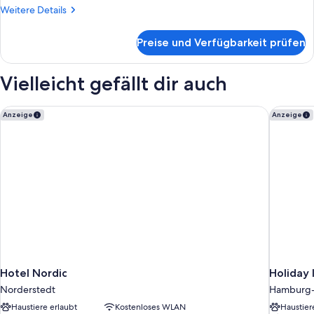
On
Weitere
Weitere Details
The
Details
für
Street
Preise und Verfügbarkeit prüfen
Triple
Side
Room
anzeigen
On
Vielleicht gefällt dir auch
The
Street
Side
Hotel Nordic
Holiday 
Anzeige
Anzeige
Hotel Nordic
Holiday 
Norderstedt
Hamburg
Haustiere erlaubt
Kostenloses WLAN
Haustier