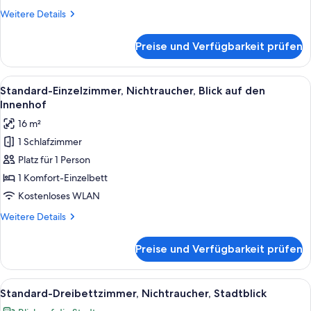
auf
Weitere
Weitere Details
den
Details
Innenhof
für
Preise und Verfügbarkeit prüfen
Standard-
anzeigen
Zweibettzimmer,
2 Einzelbetten,
Alle
Ein Hotelzimmer mit einem Bett, eine
8
Nichtraucher,
Standard-Einzelzimmer, Nichtraucher, Blick auf den
Fotos
Blick
Innenhof
auf
für
16 m²
den
Standard-
Innenhof
1 Schlafzimmer
Einzelzimmer,
Platz für 1 Person
Nichtraucher,
Blick
1 Komfort-Einzelbett
auf
Kostenloses WLAN
den
Weitere
Weitere Details
Innenhof
Details
anzeigen
für
Preise und Verfügbarkeit prüfen
Standard-
Einzelzimmer,
Nichtraucher,
Alle
Ein Hotelzimmer mit zwei Betten, ei
8
Blick
Standard-Dreibettzimmer, Nichtraucher, Stadtblick
Fotos
auf