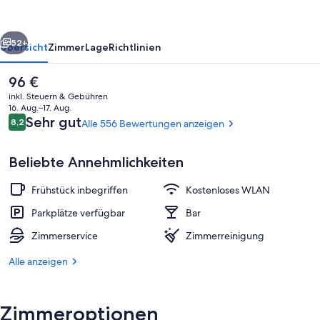
Reeperbahn
St
rück
Weiter
Pauli
52+
Übersicht
Zimmer
Lage
Richtlinien
Kiez
Der
96 €
aktuelle
inkl. Steuern & Gebühren
Preis
16. Aug.–17. Aug.
beträgt
Bewertungen
Sehr gut
8,2
Alle 556 Bewertungen anzeigen
8,2 von 10.
96 €.
Beliebte Annehmlichkeiten
Frühstück inbegriffen
Kostenloses WLAN
Bar (in der Unterkunft)
Parkplätze verfügbar
Bar
Zimmerservice
Zimmerreinigung
Alle anzeigen
Zimmeroptionen