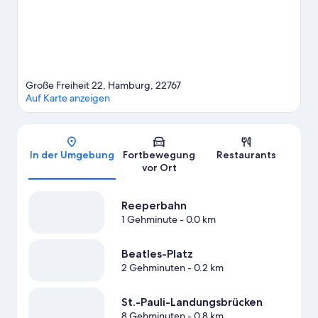
die folgende: Tierpark Hagenbeck. Die Umgebung bietet viele
Möglichkeiten für Outdoor-Abenteuer, etwa auf den
Wander-/Radwegen.
Zum Reiseführer für Hamburg
Große Freiheit 22, Hamburg, 22767
Auf Karte anzeigen
Karte
In der Umgebung
Fortbewegung
Restaurants
vor Ort
Reeperbahn
1 Gehminute
- 0.0 km
Beatles-Platz
2 Gehminuten
- 0.2 km
St.-Pauli-Landungsbrücken
8 Gehminuten
- 0.8 km