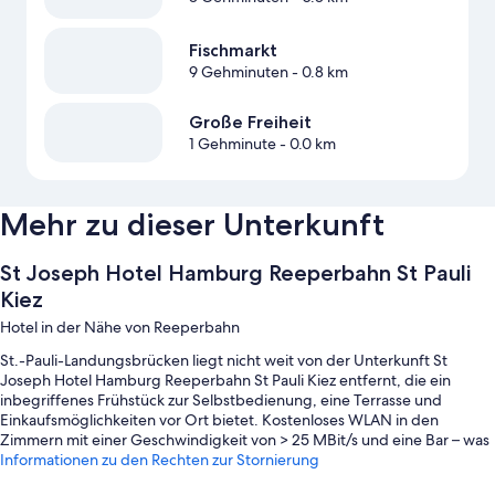
Fischmarkt
9 Gehminuten
- 0.8 km
Große Freiheit
1 Gehminute
- 0.0 km
Mehr zu dieser Unterkunft
St Joseph Hotel Hamburg Reeperbahn St Pauli
Kiez
Hotel in der Nähe von Reeperbahn
St.-Pauli-Landungsbrücken liegt nicht weit von der Unterkunft St
Joseph Hotel Hamburg Reeperbahn St Pauli Kiez entfernt, die ein
inbegriffenes Frühstück zur Selbstbedienung, eine Terrasse und
Einkaufsmöglichkeiten vor Ort bietet. Kostenloses WLAN in den
Zimmern mit einer Geschwindigkeit von > 25 MBit/s und eine Bar – was
mehr kannst du dir für deinen Aufenthalt wünschen?
Informationen zu den Rechten zur Stornierung
Während deines Aufenthalts erwarten dich außerdem die folgenden