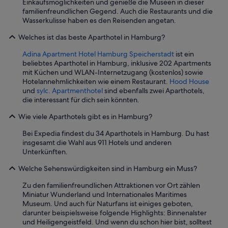
Einkaufsmöglichkeiten und genieße die Museen in dieser
h
i
d
familienfreundlichen Gegend. Auch die Restaurants und die
ä
c
g
Wasserkulisse haben es den Reisenden angetan.
t
h
e
t
d
n
Welches ist das beste Aparthotel in Hamburg?
e
a
e
g
n
r
Adina Apartment Hotel Hamburg Speicherstadt
ist ein
e
a
e
beliebtes Aparthotel in Hamburg, inklusive 202 Apartments
r
c
l
mit Küchen und WLAN-Internetzugang (kostenlos) sowie
n
h
l
Hotelannehmlichkeiten wie einem Restaurant.
Hood House
z
e
a
und
sylc. Apartmenthotel
sind ebenfalls zwei Aparthotels,
w
n
b
die interessant für dich sein könnten.
e
t
e
i
s
Wie viele Aparthotels gibt es in Hamburg?
n
D
c
d
e
Bei Expedia findest du 34 Aparthotels in Hamburg. Du hast
h
s
c
insgesamt die Wahl aus 911 Hotels und anderen
u
g
k
Unterkünften.
l
a
e
d
b
n
Welche Sehenswürdigkeiten sind in Hamburg ein Muss?
i
e
h
g
i
Zu den familienfreundlichen Attraktionen vor Ort zählen
a
t
n
Miniatur Wunderland und Internationales Maritimes
b
h
s
Museum. Und auch für Naturfans ist einiges geboten,
e
a
i
darunter beispielsweise folgende Highlights: Binnenalster
n
t
c
und Heiligengeistfeld. Und wenn du schon hier bist, solltest
d
u
h