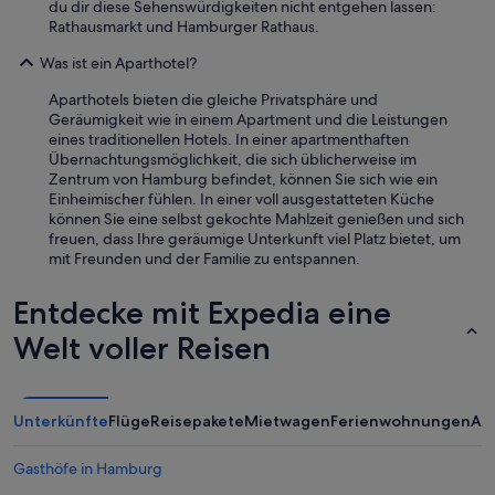
du dir diese Sehenswürdigkeiten nicht entgehen lassen:
ü
n
e
Rathausmarkt und Hamburger Rathaus.
r
d
r
f
d
e
Was ist ein Aparthotel?
e
a
s
n
n
G
Aparthotels bieten die gleiche Privatsphäre und
.
a
e
Geräumigkeit wie in einem Apartment und die Leistungen
“
c
f
eines traditionellen Hotels. In einer apartmenthaften
h
ü
Übernachtungsmöglichkeit, die sich üblicherweise im
w
h
Zentrum von Hamburg befindet, können Sie sich wie ein
u
l
Einheimischer fühlen. In einer voll ausgestatteten Küche
r
.
können Sie eine selbst gekochte Mahlzeit genießen und sich
d
M
freuen, dass Ihre geräumige Unterkunft viel Platz bietet, um
e
e
mit Freunden und der Familie zu entspannen.
d
g
e
a
Entdecke mit Expedia eine
r
d
F
a
Welt voller Reisen
l
s
u
m
r
a
g
n
Unterkünfte
Flüge
Reisepakete
Mietwagen
Ferienwohnungen
An
e
s
s
o
Gasthöfe in Hamburg
a
v
u
i