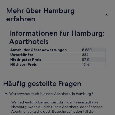
m
n
d
a
u
e
Mehr über Hamburg
n
n
n
b
s
erfahren
e
r
e
n
a
r
t
u
e
s
Informationen für Hamburg:
c
T
p
h
ü
Aparthotels
r
t
r
e
e
g
c
Anzahl der Gästebewertungen
5.580
.
e
h
Unterkünfte
884
D
k
e
Niedrigster Preis
57 €
a
l
n
Höchster Preis
161 €
s
o
d
D
p
e
o
f
n
p
t
Häufig gestellte Fragen
E
p
h
t
e
a
a
l
Was erwartet mich in einem Aparthotel in Hamburg?
t
g
b
u
e
Wahrscheinlich übernachtest du in der Innenstadt von
e
n
n
Hamburg, wenn du dich für ein Aparthotel oder Serviced
t
d
u
Apartment entscheidest. Besuche auf jeden Fall die
t
s
n