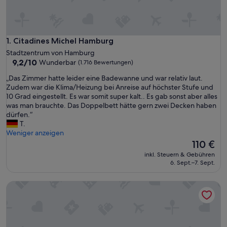
Citadines Michel Hamburg
1. Citadines Michel Hamburg
Stadtzentrum von Hamburg
9.2
9,2/10
Wunderbar
(1.716 Bewertungen)
von
„
„Das Zimmer hatte leider eine Badewanne und war relativ laut.
10,
D
Zudem war die Klima/Heizung bei Anreise auf höchster Stufe und
Wunderbar,
a
10 Grad eingestellt. Es war somit super kalt.. Es gab sonst aber alles
(1.716
s
was man brauchte. Das Doppelbett hätte gern zwei Decken haben
Bewertungen)
Z
dürfen.“
i
T.
m
Weniger anzeigen
m
Der
110 €
e
Preis
inkl. Steuern & Gebühren
r
beträgt
6. Sept.–7. Sept.
h
110 €
a
Adina Apartment Hotel Hamburg Speicherstadt
t
t
e
l
e