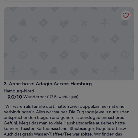
125 €
l
e
Aparthotel Adagio Access Hamburg
a
r
t
s
i
a
v
u
l
b
a
e
u
r
t
,
.
p
Z
e
u
r
d
f
e
e
m
k
Aparthotel Adagio Access Hamburg
3. Aparthotel Adagio Access Hamburg
w
t
Hamburg-Nord
a
a
9.0
9,0/10
Wunderbar
(177 Bewertungen)
r
u
von
d
s
„
„Wir waren als Familie dort, hatten zwei Doppelzimmer mit einer
10,
i
g
W
Verbindungstür. Alles war sauber. Die Zugänge jeweils nur zu den
Wunderbar,
e
e
i
entsprechenden Etagen und generell abends gab ein sicheres
(177
K
s
r
Gefühl. Mega das man so viele Haushaltsgeräte ausleihen hätte
Bewertungen)
l
t
w
können, Toaster, Kaffeemaschine, Staubsauger, Bügelbrett usw.
i
a
a
Auch das gratis Wasser/Kaffee/Tee war spitze. Wir finden das
m