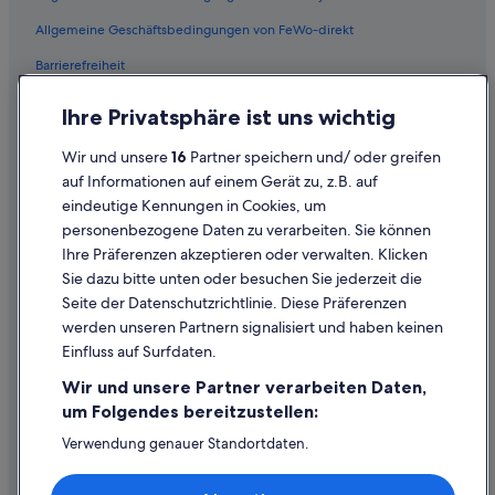
m
f
Hotels nahe Rathausmarkt
e
f
Allgemeine Geschäftsbedingungen von FeWo-direkt
r
e
Motel One Hotels in Stadtzentrum von Hamburg
t
e
Barrierefreiheit
Günstige in Hamburg
😅
m
b
Datenschutz
a
Ranches in Hamburg
Ihre Privatsphäre ist uns wichtig
i
s
Cookies
s
c
Hotels mit Suiten in Hamburg
Wir und unsere
16
Partner speichern und/ oder greifen
s
h
Rechtliche Hinweise/Kontakt
Marriott Hotels & Resorts in Hamburg
c
auf Informationen auf einem Gerät zu, z.B. auf
i
h
n
eindeutige Kennungen in Cookies, um
Inhaltsrichtlinien und Melden von Inhalten
Hotels nahe Miniatur Wunderland
e
e
personenbezogene Daten zu verarbeiten. Sie können
n
,
Safarizelte in Hamburg
Ihre Präferenzen akzeptieren oder verwalten. Klicken
z
Hilfe
S
Hyatt Hotels in Hamburg
u
Sie dazu bitte unten oder besuchen Sie jederzeit die
t
Hilfe
f
a
Seite der Datenschutzrichtlinie. Diese Präferenzen
Novum Group Hotels in Hamburg
r
u
werden unseren Partnern signalisiert und haben keinen
Flug stornieren
ü
b
Familien in Hamburg
Einfluss auf Surfdaten.
h
s
Hotel- oder Ferienunterkunftsbuchung stornieren
Urlaub nur für Erwachsene in Hamburg
d
a
Wir und unsere Partner verarbeiten Daten,
a
u
Rückerstattungsdauer
Hafencity: Hotels
um Folgendes bereitzustellen:
f
g
ü
Expedia-Gutschein einlösen
e
Meininger Hotels in Hamburg
Verwendung genauer Standortdaten.
r
r
Endgeräteeigenschaften zur Identifikation aktiv abfragen.
Kapselhotels in Hamburg
Internationale Reisedokumente
.
,
Speichern von oder Zugriff auf Informationen auf einem