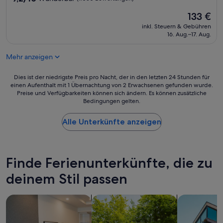
K
w
von
h
ü
e
Der
133 €
10,
s
c
i
Preis
Wunderbar,
t
inkl. Steuern & Gebühren
h
D
beträgt
(1.050
16. Aug.–17. Aug.
e
e
o
133 €
Bewertungen)
r
.
p
S
E
p
Mehr anzeigen
t
i
e
u
n
l
Dies
Dies ist der niedrigste Preis pro Nacht, der in den letzten 24 Stunden für
f
z
z
einen Aufenthalt mit 1 Übernachtung von 2 Erwachsenen gefunden wurde.
ist
e
i
i
Preise und Verfügbarkeiten können sich ändern. Es können zusätzliche
der
u
g
m
Bedingungen gelten.
niedrigste
n
a
m
Preis
d
l
e
Alle Unterkünfte anzeigen
pro
1
l
r
Nacht,
0
e
m
der
G
i
i
in
r
n
t
den
Finde Ferienunterkünfte, die zu
a
d
e
letzten
d
e
i
deinem Stil passen
24 Stunden
e
r
n
für
i
o
e
einen
n
u
Suche nach Aparthotels
Suche nach Hausbooten
Suche nach 
r
Aufenthalt
g
t
V
mit
e
c
e
1 Übernachtung