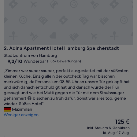
i
d
e
r
e
i
n
e
B
Adina Apartment Hotel Hamburg Speicherstadt
2. Adina Apartment Hotel Hamburg Speicherstadt
a
Stadtzentrum von Hamburg
d
9.2
9,2/10
Wunderbar
(1.367 Bewertungen)
e
von
w
„
„Zimmer war super sauber, perfekt ausgestattet mit der süßesten
10,
a
Z
kleinen Küche. Einzig allein der outcheck Tag war bisschen
Wunderbar,
n
i
merkwürdig, da Personal um 08.55 Uhr an unsere Tür geklopft hat
(1.367
n
m
und sich danach entschuldigt hat und danach wurde der Flur
Bewertungen)
e
m
gesaugt und wie bei Mutti gegen die Tür mit dem Staubsauger
u
e
gehämmert 😅 bisschen zu früh dafür. Sonst war alles top, gerne
n
r
wieder. Süßes Hotel“
d
w
Maximilian
w
a
Weniger anzeigen
a
r
Der
125 €
r
s
Preis
inkl. Steuern & Gebühren
r
u
beträgt
16. Aug.–17. Aug.
e
p