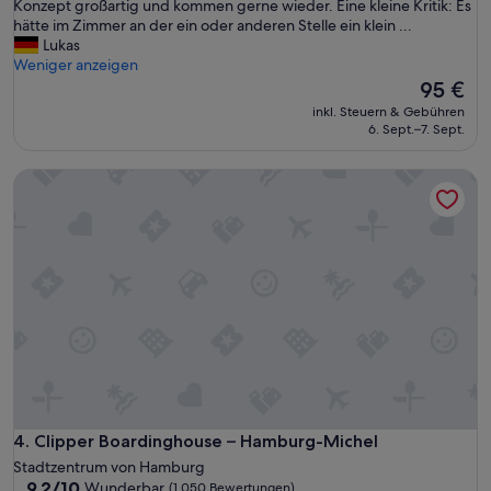
t
r
Konzept großartig und kommen gerne wieder. Eine kleine Kritik: Es
a
t
e
hätte im Zimmer an der ein oder anderen Stelle ein klein ...
/
e
n
Lukas
H
t
a
Weniger anzeigen
e
m
l
Der
95 €
i
i
s
Preis
inkl. Steuern & Gebühren
z
t
F
beträgt
6. Sept.–7. Sept.
u
d
a
95 €
n
e
m
g
Clipper Boardinghouse – Hamburg-Michel
r
i
b
s
l
e
ü
i
i
ß
e
A
e
d
n
s
o
r
t
r
e
e
t
i
n
,
s
k
h
e
l
a
a
e
t
u
i
t
f
n
e
Clipper Boardinghouse – Hamburg-Michel
4. Clipper Boardinghouse – Hamburg-Michel
h
e
n
Stadtzentrum von Hamburg
ö
n
z
9.2
9,2/10
Wunderbar
(1.050 Bewertungen)
c