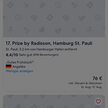
e
n
c
t
h
e
s
r
l
k
u
u
n
n
g
f
s
t
r
Prize by Radisson, Hamburg St. Pauli
17. Prize by Radisson, Hamburg St. Pauli
i
e
n
St. Pauli, 3,2 km von Hamburger Hafen entfernt
i
g
c
8.4
8,4/10
Sehr gut
(898 Bewertungen)
u
h
von
t
„
„Gutes Frühstück!“
.
10,
e
G
Angelika
A
Sehr
r
u
Weniger anzeigen
l
gut,
L
t
l
(898
a
Der
76 €
e
e
Bewertungen)
g
Preis
inkl. Steuern & Gebühren
s
s
e
beträgt
16. Aug.–17. Aug.
F
w
.
76 €
r
u
“
Motel One Hamburg-Fleetinsel
ü
r
h
d
s
e