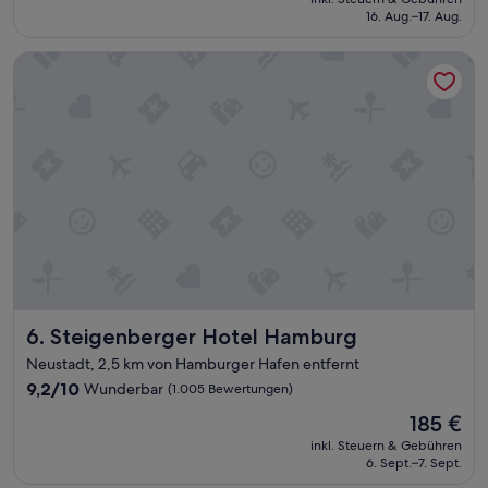
l
beträgt
f
16. Aug.–17. Aug.
a
122 €
w
g
ü
Steigenberger Hotel Hamburg
e
n
,
s
s
c
e
h
h
e
e
n
n
.
s
D
w
i
ü
r
r
e
d
k
i
t
g
v
Steigenberger Hotel Hamburg
6. Steigenberger Hotel Hamburg
k
o
e
Neustadt, 2,5 km von Hamburger Hafen entfernt
r
i
d
9.2
9,2/10
Wunderbar
(1.005 Bewertungen)
t
e
von
z
Der
185 €
m
10,
u
Preis
H
Wunderbar,
inkl. Steuern & Gebühren
f
beträgt
o
6. Sept.–7. Sept.
(1.005
u
185 €
t
Bewertungen)