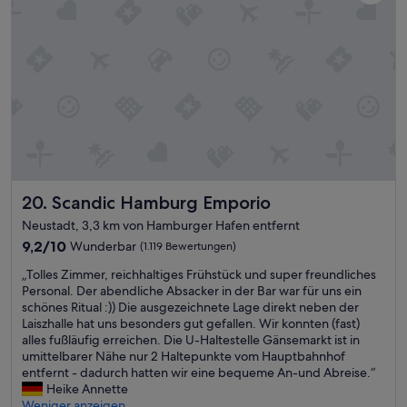
h
o
l
n
e
6
n
:
!
3
“
0
U
h
r
b
i
s
Scandic Hamburg Emporio
20. Scandic Hamburg Emporio
1
0
Neustadt, 3,3 km von Hamburger Hafen entfernt
:
9.2
9,2/10
Wunderbar
(1.119 Bewertungen)
3
von
0
„
„Tolles Zimmer, reichhaltiges Frühstück und super freundliches
10,
U
T
Personal. Der abendliche Absacker in der Bar war für uns ein
Wunderbar,
h
o
schönes Ritual :)) Die ausgezeichnete Lage direkt neben der
(1.119
r
l
Laiszhalle hat uns besonders gut gefallen. Wir konnten (fast)
Bewertungen)
w
l
alles fußläufig erreichen. Die U-Haltestelle Gänsemarkt ist in
a
e
umittelbarer Nähe nur 2 Haltepunkte vom Hauptbahnhof
r
s
entfernt - dadurch hatten wir eine bequeme An-und Abreise.“
f
Z
Heike Annette
ü
i
Weniger anzeigen