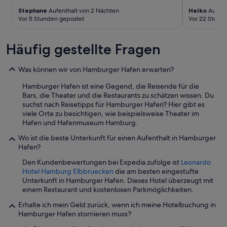
m
r
F
s
Stephane
Aufenthalt von 2 Nächten
Heiko
Aufent
e
o
Vor 5 Stunden gepostet
Vor 22 Stund
n
n
s
a
Häufig gestellte Fragen
t
l
e
.
r
D
Was können wir von Hamburger Hafen erwarten?
m
e
i
r
Hamburger Hafen ist eine Gegend, die Reisende für die
t
a
Bars, die Theater und die Restaurants zu schätzen wissen. Du
t
b
suchst nach Reisetipps für Hamburger Hafen? Hier gibt es
o
e
viele Orte zu besichtigen, wie beispielsweise Theater im
l
n
Hafen und Hafenmuseum Hamburg.
l
d
e
l
Wo ist die beste Unterkunft für einen Aufenthalt in Hamburger
r
i
Hafen?
A
c
Den Kundenbewertungen bei Expedia zufolge ist
Leonardo
u
h
Hotel Hamburg Elbbruecken
die am besten eingestufte
s
e
Unterkunft in Hamburger Hafen. Dieses Hotel überzeugt mit
s
A
einem Restaurant und kostenlosen Parkmöglichkeiten.
i
b
c
s
Erhalte ich mein Geld zurück, wenn ich meine Hotelbuchung in
h
a
Hamburger Hafen stornieren muss?
t
c