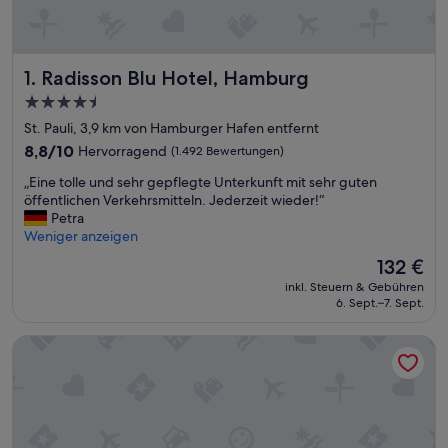
Radisson Blu Hotel, Hamburg
1. Radisson Blu Hotel, Hamburg
4.5-
Sterne-
St. Pauli, 3,9 km von Hamburger Hafen entfernt
Unterkunft
8.8
8,8/10
Hervorragend
(1.492 Bewertungen)
von
„
„Eine tolle und sehr gepflegte Unterkunft mit sehr guten
10,
E
öffentlichen Verkehrsmitteln. Jederzeit wieder!“
Hervorragend,
i
Petra
(1.492
n
Weniger anzeigen
Bewertungen)
e
Der
132 €
t
Preis
inkl. Steuern & Gebühren
o
beträgt
6. Sept.–7. Sept.
l
132 €
l
Fraser Suites Hamburg
e
u
n
d
s
e