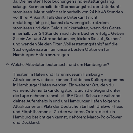
o
k
Ja. Die meisten Hotelbuchungen sind erstattungsfähig,
d
e
solange Sie innerhalb der Stornierungsfrist der Unterkunft
e
r
stornieren. Meist heißt das innerhalb von 24 bis 48 Stunden
r
i
vor Ihrer Ankunft. Falls deine Unterkunft nicht
d
n
erstattungsfähig ist, kannst du womöglich trotzdem
r
d
stornieren und dein Geld zurückerhalten, wenn das Ganze
a
e
innerhalb von 24 Stunden nach dem Buchen erfolgt. Geben
u
r
Sie ein An- und Abreisedatum ein, klicken Sie auf „Suchen"
ß
B
und wenden Sie den Filter „Voll erstattungsfähig" auf die
e
a
Suchergebnisse an, um unsere besten Optionen für
n
r
Hamburger Hafen anzuzeigen.
a
w
Welche Aktivitäten bieten sich rund um Hamburg an?
u
a
f
r
Theater im Hafen und Hafenmuseum Hamburg –
e
f
Attraktionen wie diese können Teil deines Kulturprogramms
i
ü
in Hamburger Hafen werden. Ein weiterer Ort, den du
n
r
während deiner Erkundungstour durch die Gegend unter
e
u
die Lupe nehmen kannst, ist: IBA Dock. Schau dir während
r
n
deines Aufenthalts in und um Hamburger Hafen folgende
T
s
Attraktionen an: Platz der Deutschen Einheit, Unilever-Haus
e
e
und Elbphilharmonie. Zu den weiteren Orten, die du in
r
i
Hamburg besichtigen kannst, gehören: Marco-Polo-Tower
r
n
und Dockland.
a
s
s
c