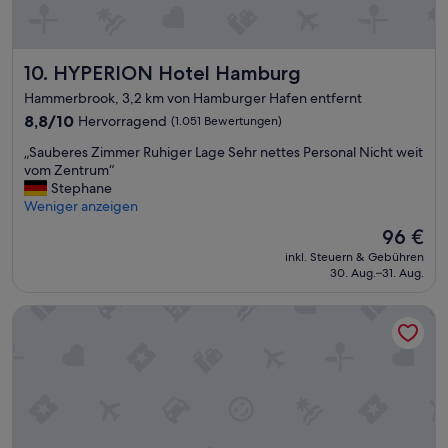
m
i
J
g
u
.
f
G
HYPERION Hotel Hamburg
10. HYPERION Hotel Hamburg
a
u
Hammerbrook, 3,2 km von Hamburger Hafen entfernt
H
t
o
8.8
8,8/10
e
Hervorragend
(1.051 Bewertungen)
t
von
L
„
„Sauberes Zimmer Ruhiger Lage Sehr nettes Personal Nicht weit
e
10,
a
S
vom Zentrum“
l
Hervorragend,
g
a
Stephane
.
(1.051
e
u
Weniger anzeigen
D
Bewertungen)
,
b
i
S
Der
96 €
e
e
-
Preis
inkl. Steuern & Gebühren
r
Z
u
beträgt
30. Aug.–31. Aug.
e
i
n
96 €
s
m
d
Reichshof Hotel Hamburg
Z
m
U
i
e
-
m
r
B
m
s
a
e
i
h
r
n
n
R
d
s
u
s
i