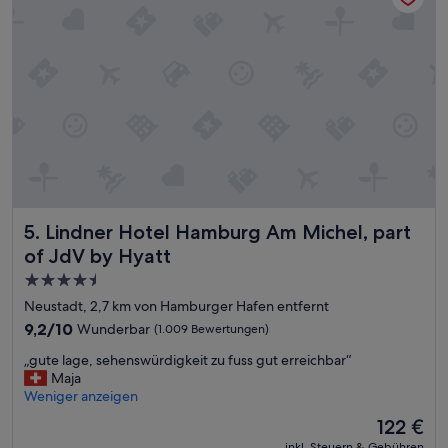
r
s
!
g
“
l
e
i
c
h
e
.
Z
i
m
m
Lindner Hotel Hamburg Am Michel, part of JdV by Hyatt
5. Lindner Hotel Hamburg Am Michel, part
e
of JdV by Hyatt
r
z
4.5-
u
Sterne-
Neustadt, 2,7 km von Hamburger Hafen entfernt
m
Unterkunft
9.2
9,2/10
Wunderbar
(1.009 Bewertungen)
I
von
n
„
„gute lage, sehenswürdigkeit zu fuss gut erreichbar“
10,
n
g
Maja
Wunderbar,
e
u
Weniger anzeigen
(1.009
n
t
Bewertungen)
Der
h
122 €
e
Preis
o
inkl. Steuern & Gebühren