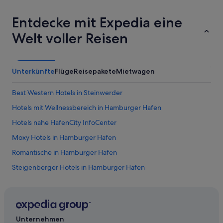
s
h
e
ö
Entdecke mit Expedia eine
.
n
W
e
Welt voller Reisen
i
s
r
R
f
i
a
t
Unterkünfte
Flüge
Reisepakete
Mietwagen
n
u
d
a
e
l
Best Western Hotels in Steinwerder
n
:
Hotels mit Wellnessbereich in Hamburger Hafen
v
)
o
)
Hotels nahe HafenCity InfoCenter
r
D
a
i
Moxy Hotels in Hamburger Hafen
l
e
Romantische in Hamburger Hafen
l
a
e
u
Steigenberger Hotels in Hamburger Hafen
m
s
,
g
Strandkai: Hotels
e
Maritim Hotels in Hamburger Hafen
.
z
.
e
Hotels mit Whirlpool in Hamburger Hafen
.
i
Unternehmen