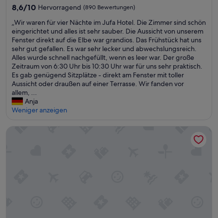
m
Unterkunft
e
8.6
l
8,6/10
Hervorragend
(890 Bewertungen)
B
u
von
“
u
„
„Wir waren für vier Nächte im Jufa Hotel. Die Zimmer sind schön
n
10,
s
W
eingerichtet und alles ist sehr sauber. Die Aussicht von unserem
d
Hervorragend,
l
i
Fenster direkt auf die Elbe war grandios. Das Frühstück hat uns
s
(890
i
r
sehr gut gefallen. Es war sehr lecker und abwechslungsreich.
a
Bewertungen)
n
w
Alles wurde schnell nachgefüllt, wenn es leer war. Der große
u
i
a
Zeitraum von 6:30 Uhr bis 10:30 Uhr war für uns sehr praktisch.
b
e
r
Es gab genügend Sitzplätze - direkt am Fenster mit toller
e
3
e
Aussicht oder draußen auf einer Terrasse. Wir fanden vor
r
.
n
allem, ...
e
“
f
Anja
Z
ü
Weniger anzeigen
i
r
m
v
m
HYPERION Hotel Hamburg
i
e
e
r
r
.
N
S
ä
e
c
h
h
r
t
r
e
u
i
h