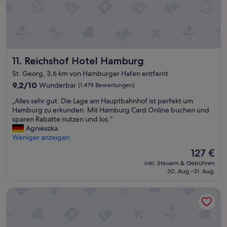
h
c
n
i
h
d
g
ö
s
e
n
c
r
e
h
L
i
n
Reichshof Hotel Hamburg
11. Reichshof Hotel Hamburg
a
n
e
g
g
l
St. Georg, 3,6 km von Hamburger Hafen entfernt
e
e
l
9.2
9,2/10
Wunderbar
(1.479 Bewertungen)
S
r
e
von
e
i
r
„
„Alles sehr gut. Die Lage am Hauptbahnhof ist perfekt um
10,
h
c
r
A
Hamburg zu erkunden. Mit Hamburg Card Online buchen und
Wunderbar,
r
h
e
l
sparen Rabatte nutzen und los.“
(1.479
n
t
i
l
Agnieszka
Bewertungen)
e
e
c
e
Weniger anzeigen
t
t
h
s
t
Der
127 €
u
b
s
e
Preis
n
a
inkl. Steuern & Gebühren
e
s
beträgt
d
30. Aug.–31. Aug.
r
h
P
127 €
a
.
r
e
l
“
AMERON Hamburg Hotel Speicherstadt
g
r
l
u
s
e
t
o
s
.
n
i