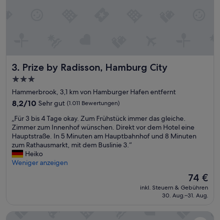
e
h
r
g
u
t
e
n
Prize by Radisson, Hamburg City
3. Prize by Radisson, Hamburg City
ö
3.0-
f
Sterne-
f
Hammerbrook, 3,1 km von Hamburger Hafen entfernt
e
Unterkunft
8.2
8,2/10
Sehr gut
(1.011 Bewertungen)
n
von
t
„
„Für 3 bis 4 Tage okay. Zum Frühstück immer das gleiche.
10,
l
F
Zimmer zum Innenhof wünschen. Direkt vor dem Hotel eine
Sehr
i
ü
Hauptstraße. In 5 Minuten am Hauptbahnhof und 8 Minuten
gut,
c
r
zum Rathausmarkt, mit dem Buslinie 3.“
(1.011
h
3
Heiko
Bewertungen)
e
b
Weniger anzeigen
n
i
Der
74 €
V
s
Preis
e
inkl. Steuern & Gebühren
4
beträgt
30. Aug.–31. Aug.
r
T
74 €
k
a
e
Holiday Inn Hamburg - Hafencity by IHG
g