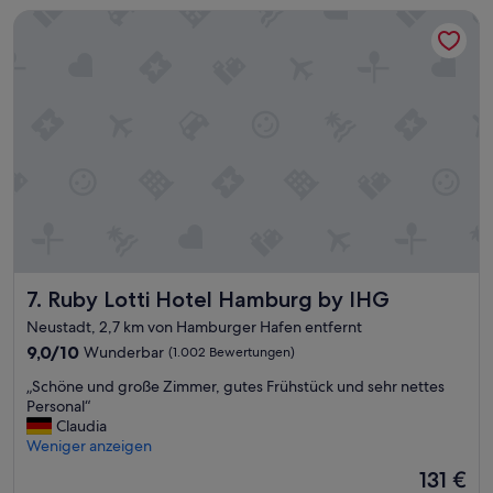
s
e
Ruby Lotti Hotel Hamburg by IHG
s
l
g
e
u
i
t
n
e
e
r
H
r
a
e
u
i
p
c
t
h
s
b
t
a
r
r
a
Ruby Lotti Hotel Hamburg by IHG
7. Ruby Lotti Hotel Hamburg by IHG
“
ß
Neustadt, 2,7 km von Hamburger Hafen entfernt
e
9.0
9,0/10
.
Wunderbar
(1.002 Bewertungen)
von
I
„
„Schöne und große Zimmer, gutes Frühstück und sehr nettes
10,
n
S
Personal“
Wunderbar,
5
c
Claudia
(1.002
M
h
Weniger anzeigen
Bewertungen)
i
ö
n
Der
131 €
n
u