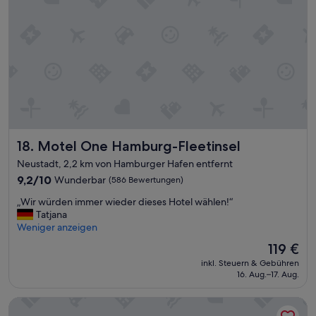
t
s
ü
c
c
h
k
n
!
e
“
l
l
n
a
c
h
Motel One Hamburg-Fleetinsel
18. Motel One Hamburg-Fleetinsel
g
e
Neustadt, 2,2 km von Hamburger Hafen entfernt
f
9.2
9,2/10
Wunderbar
(586 Bewertungen)
ü
von
l
„
„Wir würden immer wieder dieses Hotel wählen!“
10,
l
W
Tatjana
Wunderbar,
t
i
Weniger anzeigen
(586
,
r
Bewertungen)
Der
119 €
w
w
Preis
e
inkl. Steuern & Gebühren
ü
beträgt
n
16. Aug.–17. Aug.
r
119 €
n
d
e
ARCOTEL Onyx Hamburg
e
s
n