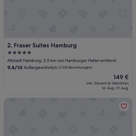
h
r
g
e
p
f
l
e
Fraser Suites Hamburg
2. Fraser Suites Hamburg
g
t
5.0-
e
Sterne-
Altstadt Hamburg, 2,5 km von Hamburger Hafen entfernt
U
Unterkunft
n
9.4
9,4/10
Außergewöhnlich
(1.015 Bewertungen)
t
von
Der
149 €
e
10,
Preis
r
Außergewöhnlich,
inkl. Steuern & Gebühren
beträgt
k
16. Aug.–17. Aug.
(1.015
149 €
u
Bewertungen)
n
Prize by Radisson, Hamburg City
f
t
m
i
t
s