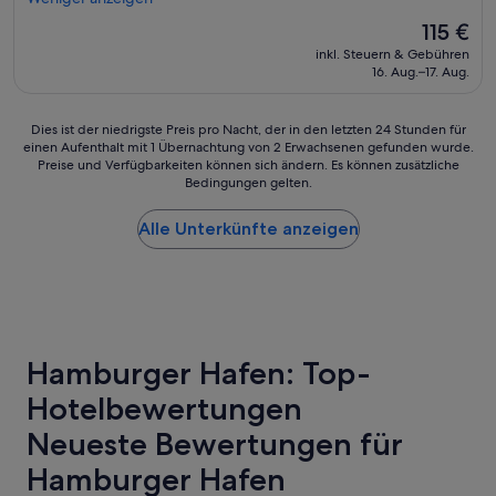
r
m
Der
115 €
u
m
Preis
inkl. Steuern & Gebühren
n
e
beträgt
16. Aug.–17. Aug.
s
r
115 €
s
,
e
r
Dies
Dies ist der niedrigste Preis pro Nacht, der in den letzten 24 Stunden für
h
e
einen Aufenthalt mit 1 Übernachtung von 2 Erwachsenen gefunden wurde.
ist
r
i
Preise und Verfügbarkeiten können sich ändern. Es können zusätzliche
der
p
c
Bedingungen gelten.
niedrigste
r
h
Preis
a
h
Alle Unterkünfte anzeigen
pro
k
a
Nacht,
t
l
der
i
t
in
s
i
den
c
g
letzten
h
e
24 Stunden
.
s
Hamburger Hafen: Top-
für
E
F
einen
s
r
Hotelbewertungen
Aufenthalt
g
ü
mit
a
h
Neueste Bewertungen für
1 Übernachtung
b
s
von
Hamburger Hafen
g
t
2 Erwachsenen
e
ü