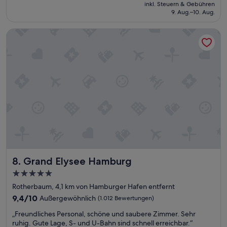
Preis
inkl. Steuern & Gebühren
e
t
beträgt
9. Aug.–10. Aug.
u
e
131 €
n
n
Grand Elysee Hamburg
d
a
g
m
r
H
o
a
ß
u
e
p
Z
t
i
b
m
a
m
h
e
n
r
h
,
o
g
f
Grand Elysee Hamburg
8. Grand Elysee Hamburg
u
u
t
n
5.0-
e
d
Sterne-
Rotherbaum, 4,1 km von Hamburger Hafen entfernt
s
8
Unterkunft
F
9.4
9,4/10
Außergewöhnlich
(1.012 Bewertungen)
M
r
von
i
„
„Freundliches Personal, schöne und saubere Zimmer. Sehr
ü
10,
n
F
ruhig. Gute Lage, S- und U-Bahn sind schnell erreichbar.“
h
Außergewöhnlich,
u