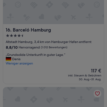
l
n
e
d
n
l
.
o
E
s
s
.
w
“
Barceló Hamburg
16. Barceló Hamburg
a
r
4.5-
s
Sterne-
Altstadt Hamburg, 3,4 km von Hamburger Hafen entfernt
e
Unterkunft
8.8
8,8/10
Hervorragend
(1.012 Bewertungen)
h
von
r
„
„Grundsolide Unterkunft in guter Lage.“
10,
l
G
Denis
Hervorragend,
e
r
Weniger anzeigen
(1.012
c
u
Bewertungen)
Der
k
117 €
n
Preis
e
inkl. Steuern & Gebühren
d
beträgt
r
30. Aug.–31. Aug.
s
117 €
u
o
n
Prize by Radisson, Hamburg St. Pauli
l
d
i
a
d
b
e
w
U