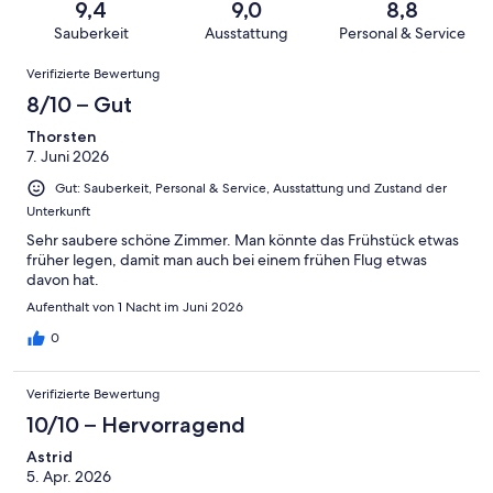
von
haben
9,4
9,0
8,8
-
Bewertung
Gästebewertungen
8
eine
Sauberkeit
Ausstattung
Personal & Service
Hervorragend
von
haben
-
Bewertung
Bewertungen
6
eine
Gut
Verifizierte Bewertung
von
-
Bewertung
4
8/10 – Gut
Okay
von
-
2
Thorsten
Schlecht
7. Juni 2026
-
Ungenügend
Gut: Sauberkeit, Personal & Service, Ausstattung und Zustand der
Unterkunft
Sehr saubere schöne Zimmer. Man könnte das Frühstück etwas
früher legen, damit man auch bei einem frühen Flug etwas
davon hat.
Aufenthalt von 1 Nacht im Juni 2026
0
Verifizierte Bewertung
10/10 – Hervorragend
Astrid
5. Apr. 2026