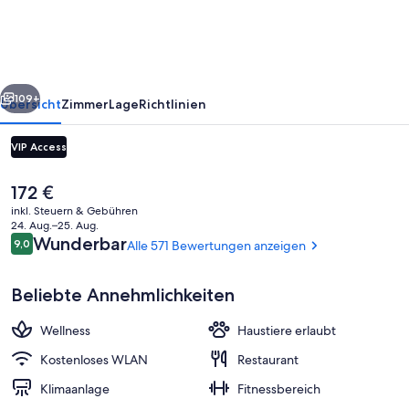
Hamburg
Airport
rück
Weiter
109+
Übersicht
Zimmer
Lage
Richtlinien
VIP Access
Der
172 €
aktuelle
inkl. Steuern & Gebühren
Preis
24. Aug.–25. Aug.
beträgt
Bewertungen
Wunderbar
9,0
Alle 571 Bewertungen anzeigen
9,0 von 10.
172 €.
Beliebte Annehmlichkeiten
Frühstück, Mittagessen und Abendes
Wellness
Haustiere erlaubt
Kostenloses WLAN
Restaurant
Klimaanlage
Fitnessbereich