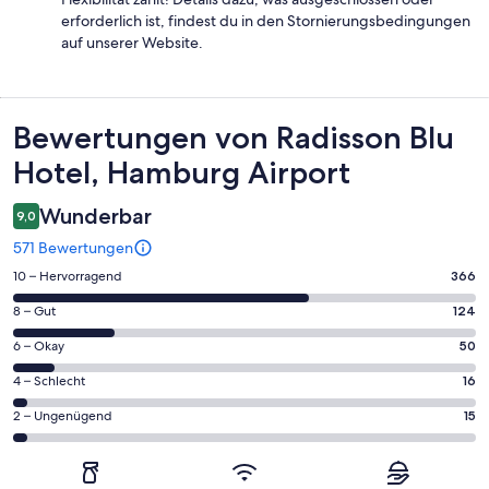
erforderlich ist, findest du in den Stornierungsbedingungen
auf unserer Website.
Bewertungen
Bewertungen von Radisson Blu
Hotel, Hamburg Airport
Wunderbar
9,0
571 Bewertungen
366
10 – Hervorragend
366
von
124
8 – Gut
124
insgesamt
von
571
50
6 – Okay
50
insgesamt
Gästebewertungen
von
571
16
4 – Schlecht
16
haben
insgesamt
Gästebewertungen
von
eine
571
15
2 – Ungenügend
15
haben
insgesamt
Bewertung
Gästebewertungen
von
eine
571
von
haben
insgesamt
Bewertung
Gästebewertungen
10
eine
571