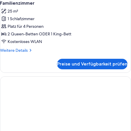
Familienzimmer
25 m²
1 Schlafzimmer
Platz für 4 Personen
2 Queen-Betten ODER 1 King-Bett
Kostenloses WLAN
Weitere
Weitere Details
Details
für
Preise und Verfügbarkeit prüfen
Familienzimmer