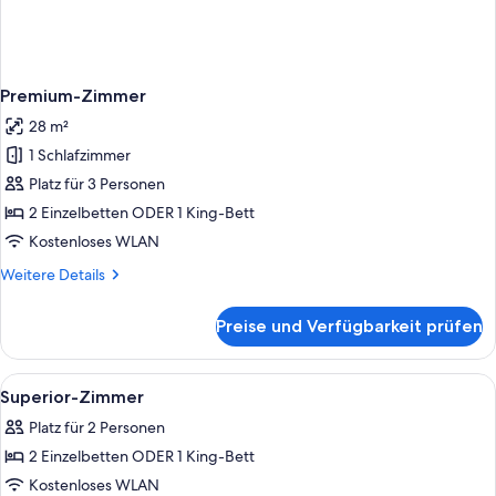
Premium-Zimmer
28 m²
1 Schlafzimmer
Platz für 3 Personen
2 Einzelbetten ODER 1 King-Bett
Kostenloses WLAN
Weitere
Weitere Details
Details
für
Preise und Verfügbarkeit prüfen
Premium-
Zimmer
Alle
Ein Hotelzimmer mit einem großen Bet
3
Superior-Zimmer
Fotos
Platz für 2 Personen
für
2 Einzelbetten ODER 1 King-Bett
Superior-
Zimmer
Kostenloses WLAN