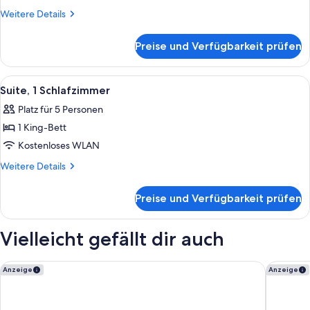
anzeigen
Weitere
Weitere Details
Details
für
Preise und Verfügbarkeit prüfen
Superior-
Zimmer
Alle
Ein Hotelzimmer mit einem großen Bett,
4
Suite, 1 Schlafzimmer
Fotos
Platz für 5 Personen
für
1 King-Bett
Suite,
1
Kostenloses WLAN
Schlafzimmer
Weitere
Weitere Details
anzeigen
Details
für
Preise und Verfügbarkeit prüfen
Suite,
1
Schlafzimmer
Vielleicht gefällt dir auch
The Fontenay
Conrad 
Anzeige
Anzeige