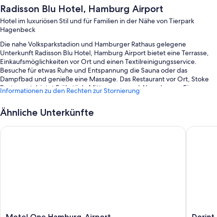
Radisson Blu Hotel, Hamburg Airport
Hotel im luxuriösen Stil und für Familien in der Nähe von Tierpark
Hagenbeck
Die nahe Volksparkstadion und Hamburger Rathaus gelegene
Unterkunft Radisson Blu Hotel, Hamburg Airport bietet eine Terrasse,
Einkaufsmöglichkeiten vor Ort und einen Textilreinigungsservice.
Besuche für etwas Ruhe und Entspannung die Sauna oder das
Dampfbad und genieße eine Massage. Das Restaurant vor Ort, Stoke
Restaurant, bietet Frühstück, Mittagessen und Abendessen. Eine
Informationen zu den Rechten zur Stornierung
Autovermietung vor Ort, eine Bar und kostenloses WLAN in den
Zimmern – hier findest du so gut wie alles, was du für einen
Ähnliche Unterkünfte
angenehmen Aufenthalt brauchst.
Außerdem zählen zu den Extras unter anderem:
Motel One Hamburg-Airport
Dorint 
Ein Frühstücksbuffet (gegen Aufpreis), ein Fahrradverleih und
Parken ohne Service (kostenpflichtig)
14 Tagungsräume, eine rund um die Uhr besetzte Rezeption und
Unterstützung bei der Tourenplanung/beim Ticketerwerb
Gepäckaufbewahrung, eine Tischfußballplatte und ein Bankettsaal
Gästebewertungen zufolge wissen Reisende vor allem das
hilfsbereite Personal der Unterkunft zu schätzen.
Motel
Dorint
Motel One Hamburg-Airport
Dorint