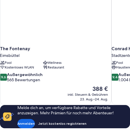
The Fontenay
Conrad 
Eimsbüttel
Stadtzen
Pool
Wellness
Pool
Kostenloses WLAN
Restaurant
Haustier
9.6
9.4
Außergewöhnlich
Auße
9,6
9,4
von
von
565 Bewertungen
1.004
10,
10,
Der
388 €
Außergewöhnlich,
Außergewö
Preis
inkl. Steuern & Gebühren
565
1.004
beträgt
23. Aug.–24. Aug.
Bewertungen
Bewertun
388 €
Melde dich an, um verfügbare Rabatte und Vorteile
anzuzeigen. Mehr Prämien für noch mehr Abenteuer!
Anmelden
Jetzt kostenlos registrieren