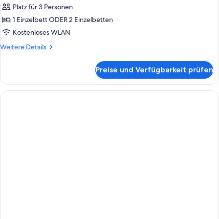
anzeigen
Platz für 3 Personen
1 Einzelbett ODER 2 Einzelbetten
Kostenloses WLAN
Weitere
Weitere Details
Details
für
Preise und Verfügbarkeit prüfen
Standardzimmer