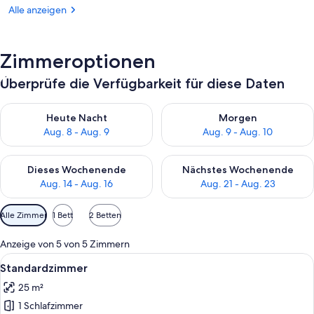
Alle anzeigen
Zimmeroptionen
Überprüfe die Verfügbarkeit für diese Daten
Überprüfe die Verfügbarkeit für heute Nacht, Aug. 8 - Aug. 9.
Überprüfe die Verfügbarkeit f
Heute Nacht
Morgen
Aug. 8 - Aug. 9
Aug. 9 - Aug. 10
Überprüfe die Verfügbarkeit für dieses Wochenende, Aug. 14 -
Überprüfe die Verfügbarkeit f
Dieses Wochenende
Nächstes Wochenende
Aug. 14 - Aug. 16
Aug. 21 - Aug. 23
Verfügbare
Alle Zimmer
1 Bett
2 Betten
Filter
für
Anzeige von 5 von 5 Zimmern
Zimmer
Alle
Ein Hotelzimmer mit einem großen Bett
1
Standardzimmer
Fotos
25 m²
für
1 Schlafzimmer
Standardzimmer