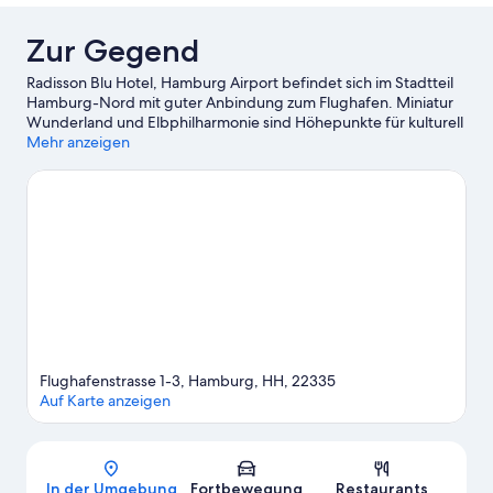
Zur Gegend
Radisson Blu Hotel, Hamburg Airport befindet sich im Stadtteil
Hamburg-Nord mit guter Anbindung zum Flughafen. Miniatur
Wunderland und Elbphilharmonie sind Höhepunkte für kulturell
interessierte Besucher, während Reeperbahn und Fischmarkt
Mehr anzeigen
zum Bummeln und Shoppen einladen. Du reist zusammen mit
Kindern? Dann solltest du diese Attraktion nicht verpassen:
Tierpark Hagenbeck. Für viel Spaß sorgt sicherlich auch der
Besuch einer Veranstaltung in dieser Arena: Volksparkstadion.
Zum Reiseführer für Hamburg
Flughafenstrasse 1-3, Hamburg, HH, 22335
Auf Karte anzeigen
Karte
In der Umgebung
Fortbewegung
Restaurants