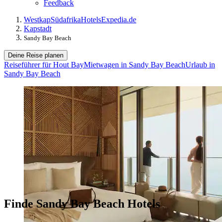
Feedback
Westkap
Südafrika
Hotels
Expedia.de
Kapstadt
Sandy Bay Beach
Deine Reise planen
Reiseführer für Hout Bay
Mietwagen in Sandy Bay Beach
Urlaub in
Sandy Bay Beach
Finde Sandy Bay Beach Hotels