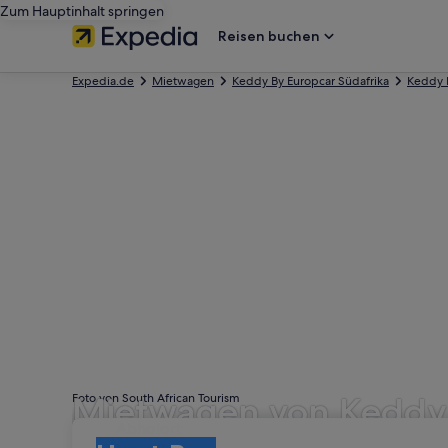
Zum Hauptinhalt springen
Reisen buchen
Expedia.de
Mietwagen
Keddy By Europcar Südafrika
Keddy 
Mietwagen von Keddy 
Foto von South African Tourism
Abholort
Abholort