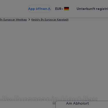
•
App öffnen
EUR
Unterkunft registr
By Europcar Westkap
Keddy By Europcar Kapstadt
By Europcar in Hout Bay
Am Abholort