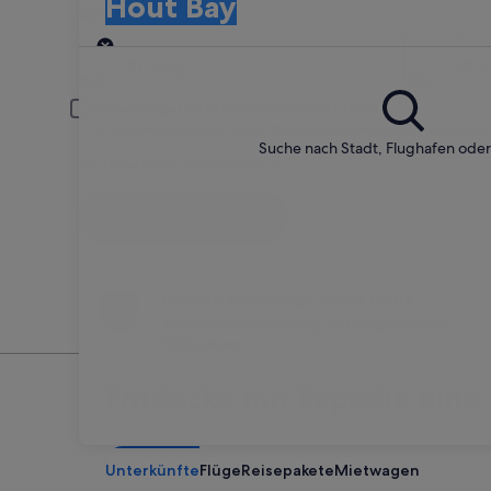
Hout Bay
Abholort
Abholdatum
Rüc
21. Aug.
22. 
Fahrer jünger als 30 oder älter als 70 Jahre
Für jüngere oder ältere Fahrer fällt möglicherweise eine weitere G
Suche nach Stadt, Flughafen ode
Ich habe einen Rabattcode
Suchen
Ändere unbesorgt deine Pläne
Kostenlose Stornierung bei ausgewählten
Mietwagen
Entdecke mit Expedia eine 
Unterkünfte
Flüge
Reisepakete
Mietwagen