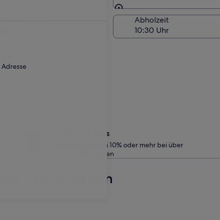
Am Abholort
kgabedatum
Abholzeit
Aug.
ebühr an.
r Adresse
Gönn dir etwas
Mitglieder sparen 10% oder mehr bei über
1 Million Mietwagen
Welt voller Reisen