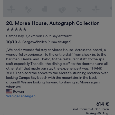
h
t
a
a
a
r
n
u
a
e
s
t
x
g
Morea House, Autograph Collection
20. Morea House, Autograph Collection
e
p
e
n
e
t
5.0-
S
c
a
Sterne-
Camps Bay, 7,9 km von Hout Bay entfernt
c
t
u
Unterkunft
h
10.0
10/10
Außergewöhnlich
e
(4 Bewertungen)
s
l
von
d
c
„
„We had a wonderful stay at Morea House. Across the board, a
a
10,
a
h
W
wonderful experience - to the entire staff from check in, to the
f
Außergewöhnlich,
n
t
e
bar men, Denzel and Thabo, to the restaurant staff, to the spa
z
(4
d
,
h
staff especially Thandie, the dining staff, to the doormen and all
i
Bewertungen)
a
s
a
other staff that made our stay the experience it was, THANK
m
l
o
d
YOU. Then add the above to the Morea’s stunning location over
m
i
d
a
looking Camps Bay beach with the mountains in the back
e
t
a
w
ground!! We are looking forward to staying at Morea again
r
t
s
o
when we ...
u
l
s
n
Rowan
n
e
n
d
Weniger anzeigen
d
t
a
e
g
i
c
Der
614 €
r
r
g
h
Preis
inkl. Steuern & Gebühren
f
o
h
e
beträgt
14. Aug.–15. Aug.
u
ß