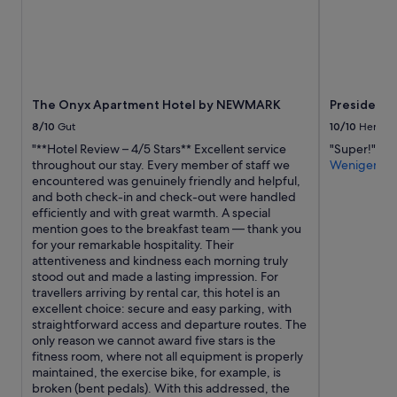
l
u
Verfügbarkeiten
h
e
n
können
e
.
t
sich
b
H
e
ändern.
o
a
r
Es
a
l
Ä
können
r
o
p
The Onyx Apartment Hotel by NEWMARK
President 
zusätzliche
d
i
f
Bedingungen
,
8/10
Gut
10/10
Hervor
n
e
gelten.
a
t
"**Hotel Review – 4/5 Stars** Excellent service
"Super!"
l
w
h
throughout our stay. Every member of staff we
Weniger
n
o
e
encountered was genuinely friendly and helpful,
b
n
m
and both check-in and check-out were handled
e
d
a
efficiently and with great warmth. A special
g
e
i
mention goes to the breakfast team — thank you
r
r
n
for your remarkable hospitality. Their
a
f
a
attentiveness and kindness each morning truly
b
u
r
stood out and made a lasting impression. For
e
l
e
travellers arriving by rental car, this hotel is an
n
e
a
excellent choice: secure and easy parking, with
,
x
g
straightforward access and departure routes. The
z
p
r
only reason we cannot award five stars is the
u
e
e
fitness room, where not all equipment is properly
s
r
a
maintained, the exercise bike, for example, is
c
i
t
broken (bent pedals). With this addressed, the
h