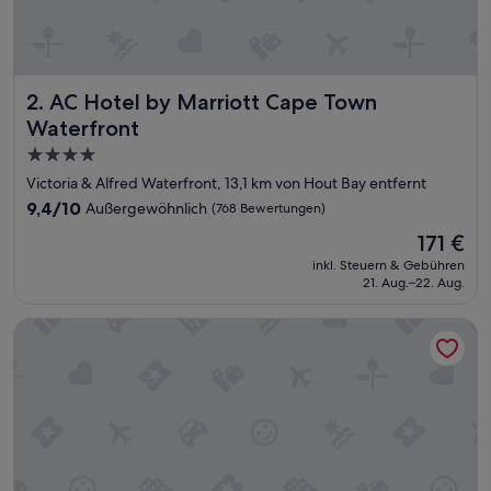
a
p
p
o
i
AC Hotel by Marriott Cape Town Waterfront
2. AC Hotel by Marriott Cape Town
n
t
Waterfront
i
4.0-
n
Sterne-
g
Victoria & Alfred Waterfront, 13,1 km von Hout Bay entfernt
!
Unterkunft
9.4
9,4/10
Außergewöhnlich
(768 Bewertungen)
!
von
.
Der
171 €
10,
T
Preis
Außergewöhnlich,
inkl. Steuern & Gebühren
h
beträgt
21. Aug.–22. Aug.
(768
e
171 €
Bewertungen)
y
Radisson RED V&A Waterfront, Cape Town
c
a
n
n
o
t
c
o