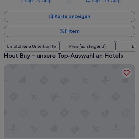
7. Aug. - 9. Aug.
14. Aug. - 16. Aug.
Karte anzeigen
Filtern
Empfohlene Unterkünfte
Preis (aufsteigend)
Ent
Hout Bay – unsere Top-Auswahl an Hotels
Taj Cape Town