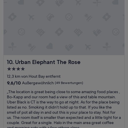
m
r
m
u
e
n
n
d
g
a
e
u
f
s
ü
r
h
e
l
i
t
c
u
Urban Elephant The Rose
10. Urban Elephant The Rose
h
n
e
4.0-
d
n
Sterne-
w
12,3 km von Hout Bay entfernt
d
Unterkunft
ü
g
9.6
9,6/10
Außergewöhnlich
(49 Bewertungen)
r
r
von
„
d
„The location is great being close to some amazing food places ,
o
10,
T
e
Bo-Kapp and our room had a view of this and table mountain.
ß
Außergewöhnlich,
h
n
Uber Black is CT is the way to go at night. As for the place being
.
(49
e
j
listed as no. Smoking it didn’t hold up to that. If you like the
E
Bewertungen)
l
e
smell of pot all day in and out this is your place to stay. Not for
s
o
d
us. The room itself is smaller than expected and a little tight for a
w
c
e
couple. Great for a single. Halo in the main area great coffee
u
a
r
and morning eats with a few others close ...