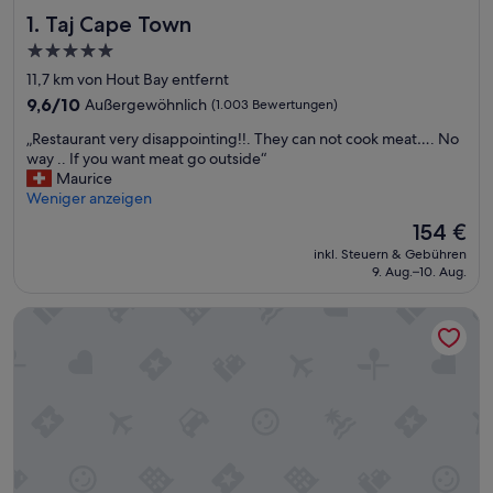
Taj Cape Town
1. Taj Cape Town
5.0-
Sterne-
11,7 km von Hout Bay entfernt
Unterkunft
9.6
9,6/10
Außergewöhnlich
(1.003 Bewertungen)
von
„
„Restaurant very disappointing!!. They can not cook meat…. No
10,
R
way .. If you want meat go outside“
Außergewöhnlich,
e
Maurice
(1.003
s
Weniger anzeigen
Bewertungen)
t
Der
154 €
a
Preis
inkl. Steuern & Gebühren
u
beträgt
9. Aug.–10. Aug.
r
154 €
a
AC Hotel by Marriott Cape Town Waterfront
n
t
v
e
r
y
d
i
s