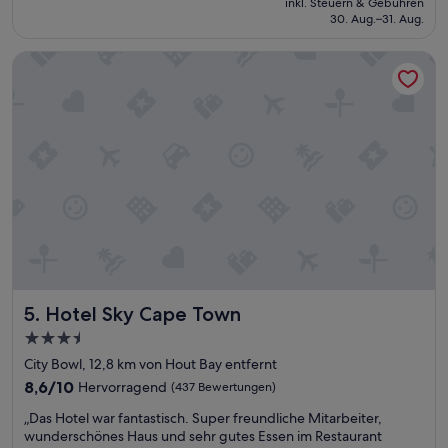
e
inkl. Steuern & Gebühren
r
beträgt
l
30. Aug.–31. Aug.
L
274 €
b
a
e
Hotel Sky Cape Town
g
r
e
g
,
u
s
n
c
d
h
d
ö
i
n
e
e
W
s
a
H
t
o
e
t
r
e
f
Hotel Sky Cape Town
5. Hotel Sky Cape Town
l
r
,
3.5-
o
s
Sterne-
n
City Bowl, 12,8 km von Hout Bay entfernt
e
t
Unterkunft
h
8.6
8,6/10
Hervorragend
(437 Bewertungen)
.
r
von
S
„
„Das Hotel war fantastisch. Super freundliche Mitarbeiter,
g
10,
e
D
wunderschönes Haus und sehr gutes Essen im Restaurant
e
Hervorragend,