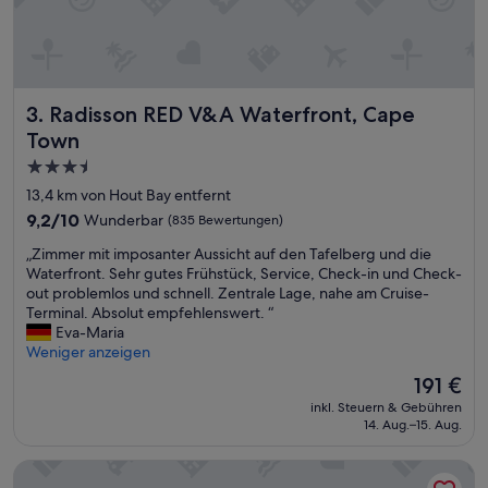
o
k
m
e
a
t
Radisson RED V&A Waterfront, Cape Town
3. Radisson RED V&A Waterfront, Cape
…
Town
.
N
3.5-
o
Sterne-
13,4 km von Hout Bay entfernt
w
Unterkunft
9.2
a
9,2/10
Wunderbar
(835 Bewertungen)
von
y
„
„Zimmer mit imposanter Aussicht auf den Tafelberg und die
10,
.
Z
Waterfront. Sehr gutes Frühstück, Service, Check-in und Check-
Wunderbar,
.
i
out problemlos und schnell. Zentrale Lage, nahe am Cruise-
(835
I
m
Terminal. Absolut empfehlenswert. “
Bewertungen)
f
m
Eva-Maria
y
e
Weniger anzeigen
o
r
u
Der
191 €
m
w
Preis
inkl. Steuern & Gebühren
i
a
beträgt
14. Aug.–15. Aug.
t
n
191 €
i
t
Radisson Collection Hotel, Waterfront Cape Town
m
m
p