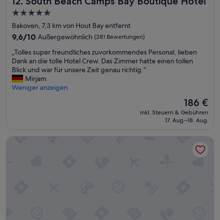
12. South Beach Camps Bay Boutique Hotel
a
e
t
p
a
5.0-
i
p
u
Sterne-
Bakoven, 7,3 km von Hout Bay entfernt
f
a
s
Unterkunft
u
9.6
n
9,6/10
Außergewöhnlich
(281 Bewertungen)
a
l
von
d
n
„
„Tolles super freundliches zuvorkommendes Personal, lieben
p
10,
o
d
T
Dank an die tolle Hotel Crew. Das Zimmer hatte einen tollen
l
Außergewöhnlich,
u
e
o
Blick und war für unsere Zeit genau richtig.“
a
(281
r
r
l
Mirjam
c
Bewertungen)
r
e
l
Weniger anzeigen
e
o
n
e
“
o
H
Der
186 €
s
m
o
Preis
inkl. Steuern & Gebühren
s
h
t
beträgt
17. Aug.–18. Aug.
u
a
e
186 €
p
d
l
Holiday Inn Express Cape Town City-Centre by IHG
e
a
s
r
v
i
f
i
s
r
e
t
e
w
,
u
o
d
n
f
a
d
t
s
l
h
s
i