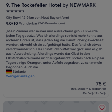
.
d
d
The Rockefeller Hotel by NEWMARK
9. The Rockefeller Hotel by NEWMARK
A
s
s
4.5-
b
.
m
Sterne-
s
W
o
City Bowl, 12,6 km von Hout Bay entfernt
o
i
o
Unterkunft
9.0
9,0/10
Wunderbar
(246 Bewertungen)
l
r
t
von
u
h
h
„
„Mein Zimmer war sauber und ausreichend groß. Es wurde
10,
t
a
p
M
jeden Tag geputzt. Was ich allerdings so nicht mehr kenne aus
Wunderbar,
e
b
r
e
anderen Hotels ist, dass jeden Tag die Handtücher gewechselt
(246
m
e
o
i
werden, obwohl ich sie aufgehängt hatte. Das fand ich etwas
Bewertungen)
p
n
c
n
verschwenderisch. Das Frühstücksbuffet war groß und es gab
f
u
e
Z
auch Abwechslung. Allerdings wurde das Obst in den
e
n
s
i
Obstschalen teilweise nicht ausgetauscht, sodass nach ein paar
h
s
s
m
Tagen einige Orangen, unter Äpfeln begraben, zu schimmeln
l
t
e
m
begonnen. Auch die ...
e
o
s
e
Stefanie
n
t
.
r
Weniger anzeigen
s
a
“
w
Der
75 €
w
l
a
Preis
e
w
inkl. Steuern & Gebühren
r
beträgt
r
30. Aug.–31. Aug.
i
s
75 €
t
l
a
.
l
Urban Elephant The Rose
u
“
k
b
o
e