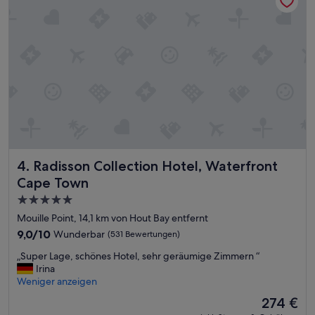
e
o
a
s
t
a
g
n
o
t
o
e
u
r
t
A
s
u
i
s
d
s
e
i
“
Radisson Collection Hotel, Waterfront Cape Town
4. Radisson Collection Hotel, Waterfront
c
h
Cape Town
t
5.0-
a
Sterne-
u
Mouille Point, 14,1 km von Hout Bay entfernt
f
Unterkunft
9.0
9,0/10
Wunderbar
(531 Bewertungen)
d
von
e
„
„Super Lage, schönes Hotel, sehr geräumige Zimmern “
10,
n
S
Irina
Wunderbar,
T
u
Weniger anzeigen
(531
a
p
Bewertungen)
Der
274 €
f
e
Preis