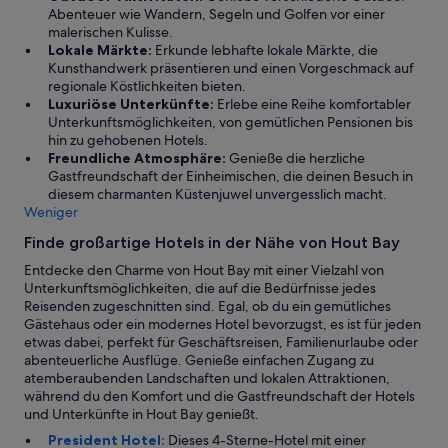
c
f
.
Abenteuer wie Wandern, Segeln und Golfen vor einer
h
e
malerischen Kulisse.
e
w
Lokale Märkte:
Erkunde lebhafte lokale Märkte, die
c
o
Kunsthandwerk präsentieren und einen Vorgeschmack auf
k
t
regionale Köstlichkeiten bieten.
i
h
Luxuriöse Unterkünfte:
Erlebe eine Reihe komfortabler
n
e
Unterkunftsmöglichkeiten, von gemütlichen Pensionen bis
,
r
hin zu gehobenen Hotels.
t
s
Freundliche Atmosphäre:
Genieße die herzliche
o
c
Gastfreundschaft der Einheimischen, die deinen Besuch in
t
l
diesem charmanten Küstenjuwel unvergesslich macht.
h
o
Weniger
e
s
b
Finde großartige Hotels in der Nähe von Hout Bay
e
a
Entdecke den Charme von Hout Bay mit einer Vielzahl von
r
.
Unterkunftsmöglichkeiten, die auf die Bedürfnisse jedes
m
.
Reisenden zugeschnitten sind. Egal, ob du ein gemütliches
e
.
Gästehaus oder ein modernes Hotel bevorzugst, es ist für jeden
n
etwas dabei, perfekt für Geschäftsreisen, Familienurlaube oder
,
abenteuerliche Ausflüge. Genieße einfachen Zugang zu
D
atemberaubenden Landschaften und lokalen Attraktionen,
e
während du den Komfort und die Gastfreundschaft der Hotels
n
und Unterkünfte in Hout Bay genießt.
z
e
President Hotel:
Dieses 4-Sterne-Hotel mit einer