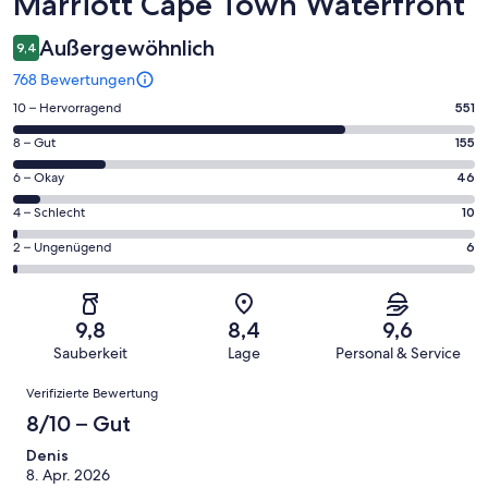
Marriott Cape Town Waterfront
Außergewöhnlich
9,4
768 Bewertungen
551
10 – Hervorragend
551
von
155
8 – Gut
155
insgesamt
von
768
46
6 – Okay
46
insgesamt
Gästebewertungen
von
768
10
4 – Schlecht
10
haben
insgesamt
Gästebewertungen
von
eine
768
6
2 – Ungenügend
6
haben
insgesamt
Bewertung
Gästebewertungen
von
eine
768
von
haben
insgesamt
Bewertung
Gästebewertungen
10
eine
768
von
haben
9,8
8,4
9,6
-
Bewertung
Gästebewertungen
8
eine
Sauberkeit
Lage
Personal & Service
Hervorragend
von
haben
-
Bewertung
Bewertungen
6
eine
Gut
Verifizierte Bewertung
von
-
Bewertung
4
8/10 – Gut
Okay
von
-
2
Denis
Schlecht
8. Apr. 2026
-