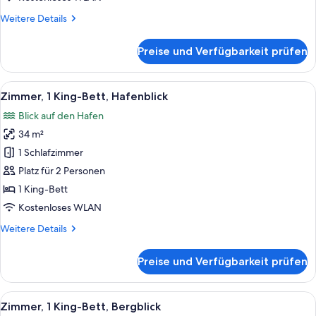
Weitere
Weitere Details
Details
für
Preise und Verfügbarkeit prüfen
Zimmer,
2 Doppelbetten,
Bergblick
Alle
Ein Hotelzimmer mit einem großen Bett
6
Zimmer, 1 King-Bett, Hafenblick
Fotos
Blick auf den Hafen
für
34 m²
Zimmer,
1 King-
1 Schlafzimmer
Bett,
Platz für 2 Personen
Hafenblick
1 King-Bett
anzeigen
Kostenloses WLAN
Weitere
Weitere Details
Details
für
Preise und Verfügbarkeit prüfen
Zimmer,
1 King-
Bett,
Alle
Ein modernes Hotelzimmer mit einem g
5
Hafenblick
Zimmer, 1 King-Bett, Bergblick
Fotos