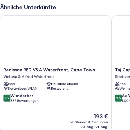
Ähnliche Unterkünfte
Radisson RED V&A Waterfront, Cape Town
Taj Cap
Radisson
Taj
Radisson RED V&A Waterfront, Cape Town
Taj Ca
RED
Cape
Victoria & Alfred Waterfront
Stadtze
V&A
Town
Pool
Haustiere erlaubt
Pool
Waterfront,
Stadtze
Kostenloses WLAN
Restaurant
Wellne
Cape
von
Town
Kapstad
9.2
9.6
Wunderbar
Auß
9,2
9,6
Victoria
von
von
837 Bewertungen
1.00
&
10,
10,
Alfred
Wunderbar,
Außerge
Der
193 €
Waterfront
837
1.004
Preis
Bewertungen
Bewert
inkl. Steuern & Gebühren
beträgt
20. Aug.–21. Aug.