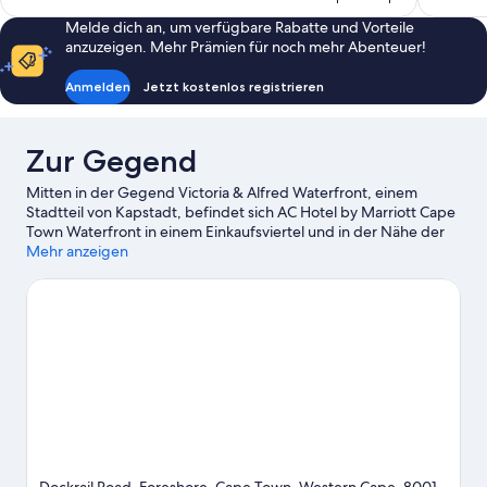
365 €
Melde dich an, um verfügbare Rabatte und Vorteile
anzuzeigen. Mehr Prämien für noch mehr Abenteuer!
Anmelden
Jetzt kostenlos registrieren
Zur Gegend
Mitten in der Gegend Victoria & Alfred Waterfront, einem
Stadtteil von Kapstadt, befindet sich AC Hotel by Marriott Cape
Town Waterfront in einem Einkaufsviertel und in der Nähe der
Promenade. Long Street und Einkaufszentrum Canal Walk
Mehr anzeigen
Shopping Centre sind einen Ausflug wert, wenn du Lust auf
Shoppen hast. Wer lieber die Natur der Region bewundern
möchte, sollte Folgendes besuchen: Tafelberg und Camps Bay
Beach. Kapstadt-Stadion – hier erwarten dich spannende
Veranstaltungen. Eine beliebte Attraktion der Gegend ist
außerdem die folgende: Kirstenbosch National Botanical
Gardens.
Zum Reiseführer für Kapstadt