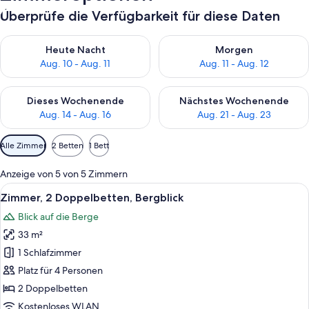
Überprüfe die Verfügbarkeit für diese Daten
Überprüfe die Verfügbarkeit für heute Nacht, Aug. 10 - Aug. 11
Überprüfe die Verfügbarkeit fü
Heute Nacht
Morgen
Aug. 10 - Aug. 11
Aug. 11 - Aug. 12
Überprüfe die Verfügbarkeit für dieses Wochenende, Aug. 14 -
Überprüfe die Verfügbarkeit f
Dieses Wochenende
Nächstes Wochenende
Aug. 14 - Aug. 16
Aug. 21 - Aug. 23
Verfügbare
Alle Zimmer
2 Betten
1 Bett
Filter
für
Anzeige von 5 von 5 Zimmern
Zimmer
Alle
Ein Hotelzimmer mit zwei Betten, einem
7
Zimmer, 2 Doppelbetten, Bergblick
Fotos
Blick auf die Berge
für
33 m²
Zimmer,
2 Doppelbetten,
1 Schlafzimmer
Bergblick
Platz für 4 Personen
anzeigen
2 Doppelbetten
Kostenloses WLAN