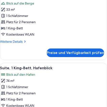
Blick auf die Berge
für
33 m²
Zimmer,
1 King-
1 Schlafzimmer
Bett,
Platz für 2 Personen
Bergblick
1 King-Bett
anzeigen
Kostenloses WLAN
Weitere
Weitere Details
Details
für
Preise und Verfügbarkeit prüfen
Zimmer,
1 King-
Bett,
Alle
Ein modernes Hotelzimmer mit einem 
9
Bergblick
Suite, 1 King-Bett, Hafenblick
Fotos
Blick auf den Hafen
für
74 m²
Suite,
1 King-
1 Schlafzimmer
Bett,
Platz für 2 Personen
Hafenblick
1 King-Bett
anzeigen
Kostenloses WLAN