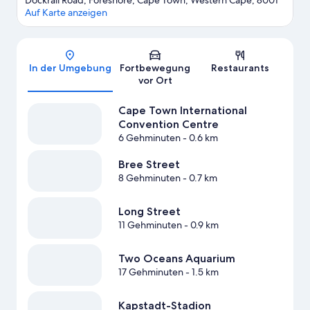
Dockrail Road, Foreshore, Cape Town, Western Cape, 8001
Auf Karte anzeigen
Karte
In der Umgebung
Fortbewegung
Restaurants
vor Ort
Cape Town International
Convention Centre
6 Gehminuten
- 0.6 km
Bree Street
8 Gehminuten
- 0.7 km
Long Street
11 Gehminuten
- 0.9 km
Two Oceans Aquarium
17 Gehminuten
- 1.5 km
Kapstadt-Stadion