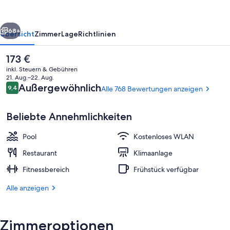
Cape
Town
rück
Weiter
Waterfront
68+
Übersicht
Zimmer
Lage
Richtlinien
Der
173 €
aktuelle
inkl. Steuern & Gebühren
Preis
21. Aug.–22. Aug.
beträgt
Bewertungen
Außergewöhnlich
9,4
Alle 768 Bewertungen anzeigen
9,4 von 10.
173 €.
Beliebte Annehmlichkeiten
Pool
Kostenloses WLAN
Garten
Restaurant
Klimaanlage
Fitnessbereich
Frühstück verfügbar
Alle anzeigen
Zimmeroptionen