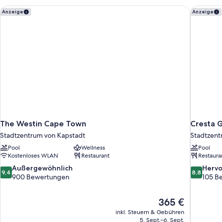
(Corner)
The Westin Cape Town
Cresta 
Anzeige
Anzeige
The Westin Cape Town
Cresta 
Stadtzentrum von Kapstadt
Stadtzent
Pool
Wellness
Pool
Kostenloses WLAN
Restaurant
Restaura
9.4
8.8
Außergewöhnlich
Herv
9,4
8,8
von
von
900 Bewertungen
105 B
10,
10,
Außergewöhnlich,
Hervorrag
Der
365 €
900
105
Preis
Bewertungen
Bewertun
inkl. Steuern & Gebühren
beträgt
5. Sept.–6. Sept.