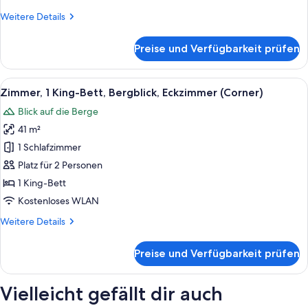
Weitere
Weitere Details
Details
für
Preise und Verfügbarkeit prüfen
Suite,
1 King-
Bett,
Alle
Ein modernes Hotelzimmer mit einem g
8
Hafenblick
Zimmer, 1 King-Bett, Bergblick, Eckzimmer (Corner)
Fotos
Blick auf die Berge
für
41 m²
Zimmer,
1 King-
1 Schlafzimmer
Bett,
Platz für 2 Personen
Bergblick,
1 King-Bett
Eckzimmer
Kostenloses WLAN
(Corner)
Weitere
Weitere Details
anzeigen
Details
für
Preise und Verfügbarkeit prüfen
Zimmer,
1 King-
Bett,
Vielleicht gefällt dir auch
Bergblick,
Eckzimmer