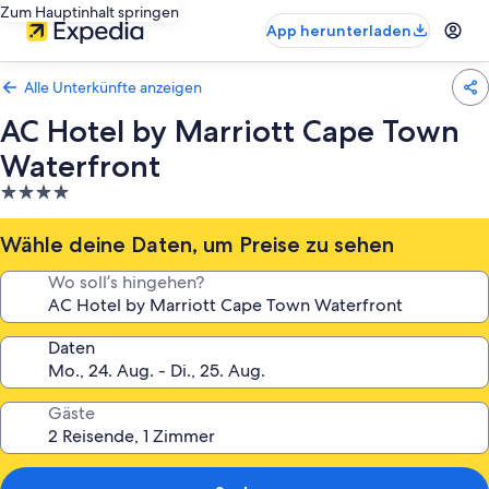
Zum Hauptinhalt springen
App herunterladen
Alle Unterkünfte anzeigen
AC Hotel by Marriott Cape Town
Waterfront
4.0-
Sterne-
Unterkunft
Wähle deine Daten, um Preise zu sehen
Wo soll’s hingehen?
Daten
Gäste