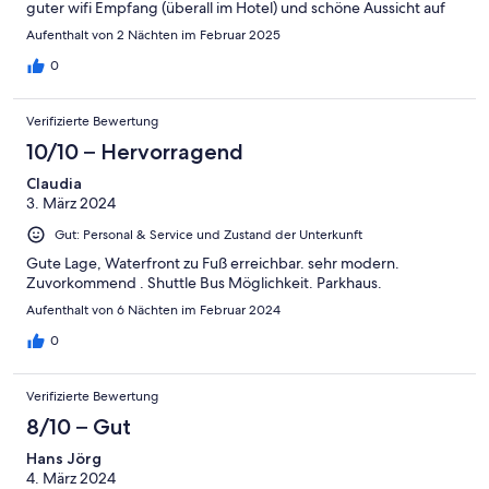
guter wifi Empfang (überall im Hotel) und schöne Aussicht auf
den Lions Head (je nach Zimmerauswahl). Fitnessraum völlig
Aufenthalt von 2 Nächten im Februar 2025
ausreichend, Frühstücksbuffet inkl a la carte sehr ausgiebig und
lecker. Kann das Hotel nur weiterempfehlen !
0
Verifizierte Bewertung
10/10 – Hervorragend
Claudia
3. März 2024
Gut: Personal & Service und Zustand der Unterkunft
Gute Lage, Waterfront zu Fuß erreichbar. sehr modern.
Zuvorkommend . Shuttle Bus Möglichkeit. Parkhaus.
Aufenthalt von 6 Nächten im Februar 2024
0
Verifizierte Bewertung
8/10 – Gut
Hans Jörg
4. März 2024