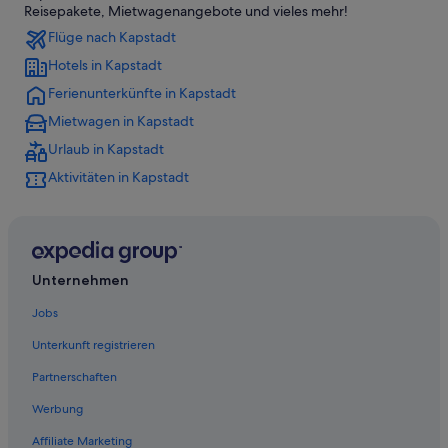
Strand in Camps Bay
Reisepakete, Mietwagenangebote und vieles mehr!
Flüge nach Kapstadt
Familien in Camps Bay
Hotels in Kapstadt
3-Sterne-Hotels in Camps Bay
Ferienunterkünfte in Kapstadt
Camps Bay: Hotels
Mietwagen in Kapstadt
Bakoven: Hotels
Urlaub in Kapstadt
Clifton: Hotels
Aktivitäten in Kapstadt
Nachhaltige in Camps Bay
Bo-Kaap: Hotels
Boutique- in Camps Bay
Romantische in Camps Bay
Unternehmen
Boutique- in Oranjezicht
Jobs
Hotels mit Klimaanlage in Camps Bay
Unterkunft registrieren
Hotels nahe Camps Bay Beach
Partnerschaften
Gardens: Hotels
Werbung
Hotels nahe Kloof Street
Affiliate Marketing