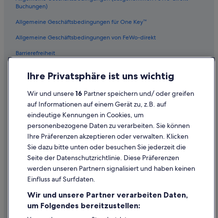
Stadtzentrum von Kapstadt: Hotels
Buchungen)
Hotels mit Meerblick in Camps Bay
Allgemeine Geschäftsbedingungen für One Key™
4-Sterne-Hotels in Camps Bay
Allgemeine Geschäftsbedingungen von FeWo-direkt
Hotels nahe Tafelberg
Barrierefreiheit
Oranjezicht: Hotels
Datenschutz
Ihre Privatsphäre ist uns wichtig
Hotels nahe Lion’s Head
Cookies
Hotels mit Restaurant in Bakoven
Wir und unsere
16
Partner speichern und/ oder greifen
Rechtliche Hinweise/Kontakt
auf Informationen auf einem Gerät zu, z.B. auf
Village & Life Hotels in Camps Bay
eindeutige Kennungen in Cookies, um
Inhaltsrichtlinien und Melden von Inhalten
personenbezogene Daten zu verarbeiten. Sie können
Ihre Präferenzen akzeptieren oder verwalten. Klicken
Hilfe
Sie dazu bitte unten oder besuchen Sie jederzeit die
Hilfe
Seite der Datenschutzrichtlinie. Diese Präferenzen
werden unseren Partnern signalisiert und haben keinen
Flug stornieren
Einfluss auf Surfdaten.
Hotel- oder Ferienunterkunftsbuchung stornieren
Wir und unsere Partner verarbeiten Daten,
Rückerstattungsdauer
um Folgendes bereitzustellen:
Expedia-Gutschein einlösen