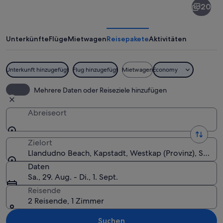
20
Beach
Unterkünfte
Flüge
Mietwagen
Reisepakete
Aktivitäten
Unterkunft hinzugefügt
Flug hinzugefügt
Mietwagen
Economy
Eine Küstenlandschaft mit Sandstrand
Mehrere Daten oder Reiseziele hinzufügen
Abreiseort
Zielort
Llandudno Beach, Kapstadt, Westkap (Provinz), Südafr
Daten
Sa., 29. Aug. - Di., 1. Sept.
Reisende
2 Reisende, 1 Zimmer
Suchen