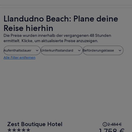
Touren und
Geschichte &
Private &
Essen, Trinken
Tagesausflüge
Kultur
individuelle
& Nachtleben
Touren
Llandudno Beach: Plane deine
Reise hierhin
Die Preise wurden innerhalb der vergangenen 48 Stunden
ermittelt. Klicke, um aktualisierte Preise anzuzeigen.
Aufenthaltsdauer
Unterkunftsstandard
Beförderungsklasse
Alle Filter entfernen
Der
Zest Boutique Hotel
2.484 €
Preis
1.758 €
5