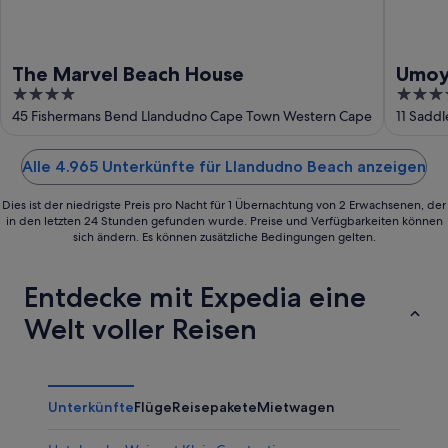
The Marvel Beach House
Umoy
4
4
out
out
45 Fishermans Bend Llandudno Cape Town Western Cape
11 Sadd
of
of
5
5
Alle 4.965 Unterkünfte für Llandudno Beach anzeigen
Dies ist der niedrigste Preis pro Nacht für 1 Übernachtung von 2 Erwachsenen, der
in den letzten 24 Stunden gefunden wurde. Preise und Verfügbarkeiten können
sich ändern. Es können zusätzliche Bedingungen gelten.
Entdecke mit Expedia eine
Welt voller Reisen
Unterkünfte
Flüge
Reisepakete
Mietwagen