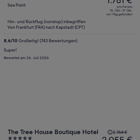
betrug
out
Sea Point
pro Person
2.502 €,
of
10. Okt.–17. Okt.
vor 1 Tag gefunden
jetzt
5
Hin- und Rückflug (nonstop) inbegriffen
beträgt
Von Frankfurt (FRA) nach Kapstadt (CPT)
er
1.781 €
8,6
/
10
Großartig! (743 Bewertungen)
pro
Person
Super!
Bewertet am 26. Juli 2026
Der
The Tree House Boutique Hotel
2.764 €
Preis
5