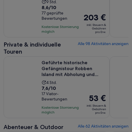
Die
9 Std.
8.6
8,6/10
Aktivität
von
77 geprüfte
dauert
Der
203 €
Bewertungen
10,
9
Preis
basierend
inkl. Steuern &
Stunden
Kostenlose Stornierung
beträgt
Gebühren
auf
möglich
pro Erw.
203 €
77
pro
Private & individuelle
Alle 98 Aktivitäten anzeigen
Bewertungen.
Erw.
Touren
Geführte historische Gefängnistour Robben Island mit Abh
CapeTown 
Geführte historische
Gefängnistour Robben
Island mit Abholung und
Rückgabe
Die
4 Std.
7.6
7,6/10
Aktivität
von
17 Viator-
dauert
Der
53 €
Bewertungen
10,
4
Preis
basierend
inkl. Steuern &
Stunden
Kostenlose Stornierung
beträgt
Gebühren
auf
möglich
pro Erw.
53 €
17
pro
Bewertungen.
Abenteuer & Outdoor
Alle 62 Aktivitäten anzeigen
Erw.