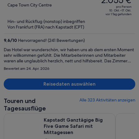
2.055 €
betrug
out
Cape Town City Centre
pro Person
2.764 €,
of
10. Okt.–17. Okt.
vor 1 Tag gefunden
jetzt
5
Hin- und Rückflug (nonstop) inbegriffen
beträgt
Von Frankfurt (FRA) nach Kapstadt (CPT)
er
2.055 €
9,6
/
10
Hervorragend! (241 Bewertungen)
pro
Person
Das Hotel war wunderschön, wir haben uns ab dem ersten Moment
sehr willkommen gefühlt. Die Mitarbeiterinnen und Mitarbeiter
waren alle unglaublich herzlich, nett und hilfsbereit. Das Zimmer
war sehr modern mit einem schönen Balkon, wir haben uns
Bewertet am 24. Apr. 2026
durchgehend wohlgefühlt. Frühstück war auch sehr lecker und
liebevoll angerichtet. Man kann vom Hotel aus problemlos (bei
Tageslicht) zur Waterfront laufen oder ein Uber oder den
Reisedaten auswählen
hoteleigenen Fahrservice nehmen. Das Hotel ist auch absolut sicher.
Wir würden jederzeit wiederkommen.
Touren und
Alle 323 Aktivitäten anzeigen
Tagesausflüge
W
Kapstadt Ganztägige Big Five Game Safari mit Mittagessen
Kap der G
Kapstadt Ganztägige Big
Five Game Safari mit
Mittagessen