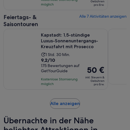
beträgt
Gebühren
auf
möglich
und
pro Erw.
38 €
140
30
pro
Feiertags- &
Alle 7 Aktivitäten anzeigen
Bewertungen.
Minuten
Erw.
Saisontouren
Kapstadt: 1,5-stündige Luxus-Sonnenuntergangs-Kreuzfahrt
Kapstadt:
Kapstadt: 1,5-stündige
Luxus-Sonnenuntergangs-
Kreuzfahrt mit Prosecco
Die
1 Std. 30 Min.
9.2
9,2/10
Aktivität
von
175 Bewertungen auf
dauert
Der
50 €
GetYourGuide
10,
1
Preis
basierend
inkl. Steuern &
Stunde
Kostenlose Stornierung
beträgt
Gebühren
auf
möglich
und
pro Erw.
50 €
175
30
pro
Bewertungen.
Minuten
Erw.
Wird
Alle anzeigen
in
einem
Übernachte in der Nähe
neuen
Tab
beliebter Attraktionen in