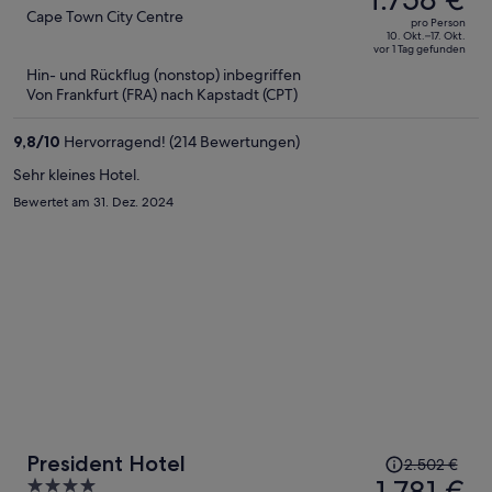
betrug
out
Cape Town City Centre
pro Person
2.484 €,
of
10. Okt.–17. Okt.
vor 1 Tag gefunden
jetzt
5
Hin- und Rückflug (nonstop) inbegriffen
beträgt
Von Frankfurt (FRA) nach Kapstadt (CPT)
er
1.758 €
9,8
/
10
Hervorragend! (214 Bewertungen)
pro
Person
Sehr kleines Hotel.
Bewertet am 31. Dez. 2024
Der
President Hotel
2.502 €
Preis
1.781 €
4