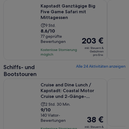
W
Kapstadt Ganztägige Big Five Game Safari mit Mittagessen
Kapstadt 
Kapstadt Ganztägige Big
Five Game Safari mit
Mittagessen
Die
9 Std.
8.6
8,6/10
Aktivität
von
77 geprüfte
dauert
Der
203 €
Bewertungen
10,
9
Preis
basierend
inkl. Steuern &
Stunden
Kostenlose Stornierung
beträgt
Gebühren
auf
möglich
pro Erw.
203 €
77
pro
Schiffs- und
Alle 24 Aktivitäten anzeigen
Bewertungen.
Erw.
Bootstouren
Cruise and Dine Lunch / Kapstadt: Coastal Motor Cruise un
Katamaran
Cruise and Dine Lunch /
Kapstadt: Coastal Motor
Cruise und 2-Gänge-
Mittages...
Die
2 Std. 30 Min.
9.0
9/10
Aktivität
von
140 Viator-
dauert
Der
38 €
Bewertungen
10,
2
Preis
basierend
inkl. Steuern &
Stunden
Kostenlose Stornierung