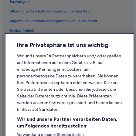
Hotels nahe Llandudno Beach
Buchungen)
Boutique- in Hout Bay
Allgemeine Geschäftsbedingungen für One Key™
5-Sterne-Hotels in Constantia
Allgemeine Geschäftsbedingungen von FeWo-direkt
Luxus in Camps Bay
Barrierefreiheit
Historische in Camps Bay
Datenschutz
Ihre Privatsphäre ist uns wichtig
Relais & Chateaux Hotels in Constantia
Cookies
Wir und unsere
16
Partner speichern und/ oder greifen
Home from Home Hospitality Hotels in Hout Bay
Rechtliche Hinweise/Kontakt
auf Informationen auf einem Gerät zu, z.B. auf
Hotels mit Yoga in Camps Bay
eindeutige Kennungen in Cookies, um
Inhaltsrichtlinien und Melden von Inhalten
Hotels nahe Maiden's Cove
personenbezogene Daten zu verarbeiten. Sie können
Ihre Präferenzen akzeptieren oder verwalten. Klicken
Hotels nahe Weingut Constantia Glen
Hilfe
Sie dazu bitte unten oder besuchen Sie jederzeit die
Hotels nahe Tafelberg
Hilfe
Seite der Datenschutzrichtlinie. Diese Präferenzen
Hotels mit Pool in Hout Bay
werden unseren Partnern signalisiert und haben keinen
Flug stornieren
Einfluss auf Surfdaten.
Hotels mit Whirlpool in Hout Bay
Hotel- oder Ferienunterkunftsbuchung stornieren
Wir und unsere Partner verarbeiten Daten,
Hotels nahe Camps Bay Beach
Rückerstattungsdauer
um Folgendes bereitzustellen:
Familien in Camps Bay
Expedia-Gutschein einlösen
Verwendung genauer Standortdaten.