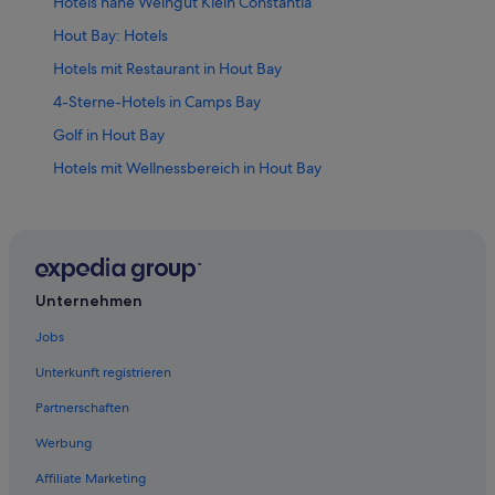
Hotels nahe Weingut Klein Constantia
Hout Bay: Hotels
Hotels mit Restaurant in Hout Bay
4-Sterne-Hotels in Camps Bay
Golf in Hout Bay
Hotels mit Wellnessbereich in Hout Bay
Hotels mit Restaurant in Camps Bay
Hotels mit Restaurant in Bakoven
All-Inclusive- in Hout Bay
4-Sterne-Hotels in Hout Bay
Unternehmen
Strand in Camps Bay
Jobs
Independent Hotels in Hout Bay
Unterkunft registrieren
Hotels mit Kinderbetreuung in Hout Bay
Partnerschaften
Strand in Hout Bay
Werbung
City Lodge Hotels in Hout Bay
Affiliate Marketing