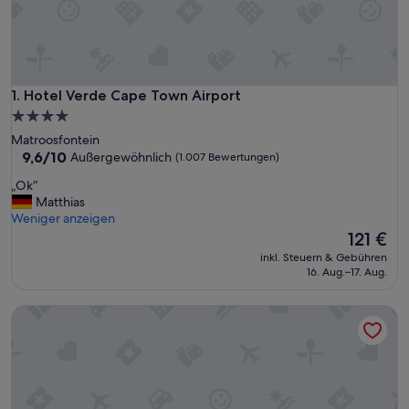
Hotel Verde Cape Town Airport
1. Hotel Verde Cape Town Airport
4.0-
Sterne-
Matroosfontein
Unterkunft
9.6
9,6/10
Außergewöhnlich
(1.007 Bewertungen)
von
„
„Ok“
10,
O
Matthias
Außergewöhnlich,
k
Weniger anzeigen
(1.007
“
Der
121 €
Bewertungen)
Preis
inkl. Steuern & Gebühren
beträgt
16. Aug.–17. Aug.
121 €
AC Hotel by Marriott Cape Town Waterfront