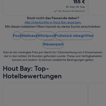
Der
155 €
t
Preis
r
23. Aug.–24. Aug.
i
beträgt
inkl. Steuern & Gebühren
c
155 €
Noch nicht das Passende dabei?
t
pro
Alle Unterkünfte in Hout Bay anzeigen.
.
Nacht
Mit diesen beliebten Filtern kannst du deine Suche einschränken.
D
vom
i
Pool
Wellness
Whirlpool
Frühstück inbegriffen
23.
e
W
Aug.
Wasserpark
a
bis
t
zum
Dies ist der niedrigste Preis pro Nacht für 1 Übernachtung von 2 Erwachsenen,
e
24.
der in den letzten 24 Stunden gefunden wurde. Preise und Verfügbarkeiten
r
können sich ändern. Es können zusätzliche Bedingungen gelten.
Aug.
f
r
Hout Bay: Top-
o
Hotelbewertungen
n
t
i
President Hotel
The Onyx
s
t
z
u
F