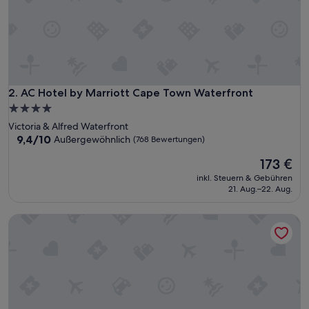
AC Hotel by Marriott Cape Town Waterfront
2. AC Hotel by Marriott Cape Town Waterfront
4.0-
Sterne-
Victoria & Alfred Waterfront
Unterkunft
9.4
9,4/10
Außergewöhnlich
(768 Bewertungen)
von
Der
173 €
10,
Preis
Außergewöhnlich,
inkl. Steuern & Gebühren
beträgt
(768
21. Aug.–22. Aug.
173 €
Bewertungen)
City Lodge Hotel Victoria And Alfred Waterfront