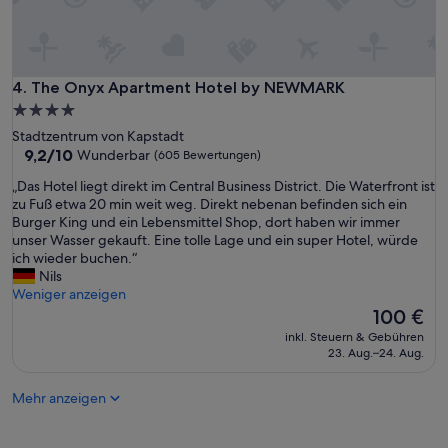
The Onyx Apartment Hotel by NEWMARK
4. The Onyx Apartment Hotel by NEWMARK
4.0-
Sterne-
Stadtzentrum von Kapstadt
Unterkunft
9.2
9,2/10
Wunderbar
(605 Bewertungen)
von
„
„Das Hotel liegt direkt im Central Business District. Die Waterfront ist
10,
D
zu Fuß etwa 20 min weit weg. Direkt nebenan befinden sich ein
Wunderbar,
a
Burger King und ein Lebensmittel Shop, dort haben wir immer
(605
s
unser Wasser gekauft. Eine tolle Lage und ein super Hotel, würde
Bewertungen)
H
ich wieder buchen.“
o
Nils
t
Weniger anzeigen
e
Der
100 €
l
Preis
inkl. Steuern & Gebühren
l
beträgt
23. Aug.–24. Aug.
i
100 €
e
Mehr anzeigen
g
t
d