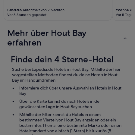
n
e
Fabricio
Aufenthalt von 2 Nächten
Yvonne
Auf
b
Vor 8 Stunden gepostet
Vor 5 Tagen
e
n
Mehr über Hout Bay
a
n
erfahren
b
e
f
Finde dein 4 Sterne-Hotel
i
n
d
Suche bei Expedia.de Hotels in Hout Bay. Mithilfe der hier
e
vorgestellten Methoden findest du deine Hotels in Hout
n
Bay im Handumdrehen:
s
Informiere dich über unsere Auswahl an Hotels in Hout
i
Bay
c
Über die Karte kannst du nach Hotels in der
h
gewünschten Lage in Hout Bay suchen
e
i
Mithilfe der Filter kannst du Hotels in einem
n
bestimmten Viertel von Hout Bay anzeigen oder ein
B
bestimmtes Thema, eine bestimmte Marke oder einen
u
Hotelstandard von einfach (1 Stern) bis luxuriös (5
r