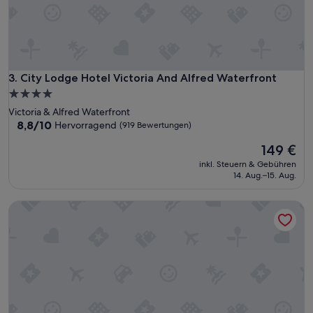
City Lodge Hotel Victoria And Alfred Waterfront
3. City Lodge Hotel Victoria And Alfred Waterfront
4.0-
Sterne-
Victoria & Alfred Waterfront
Unterkunft
8.8
8,8/10
Hervorragend
(919 Bewertungen)
von
Der
149 €
10,
Preis
Hervorragend,
inkl. Steuern & Gebühren
beträgt
(919
14. Aug.–15. Aug.
149 €
Bewertungen)
The Onyx Apartment Hotel by NEWMARK