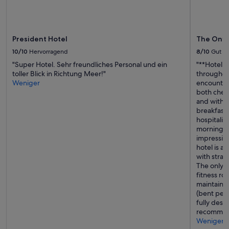
u
ß
e
t
President Hotel
The Ony
w
a
10/10
Hervorragend
8/10
Gut
2
"Super Hotel. Sehr freundliches Personal und ein
"**Hotel R
0
toller Blick in Richtung Meer!"
throughou
m
Weniger
encounter
i
both chec
n
and with 
w
breakfast
e
hospitalit
i
morning tr
t
impression.
w
hotel is a
e
with strai
g
The only r
.
fitness ro
D
maintained
i
(bent peda
r
fully des
e
recommend
k
Weniger
t