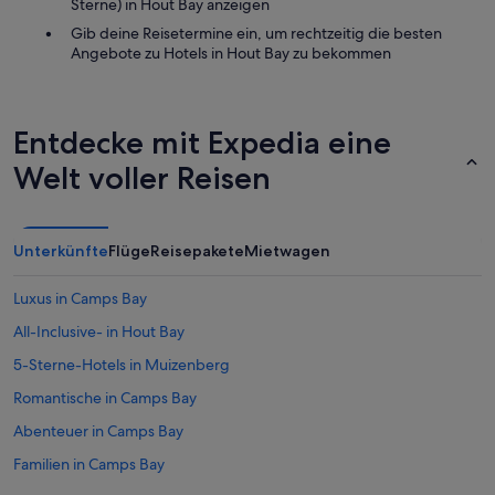
Sterne) in Hout Bay anzeigen
g
Gib deine Reisetermine ein, um rechtzeitig die besten
e
Angebote zu Hotels in Hout Bay zu bekommen
r
K
i
n
Entdecke mit Expedia eine
g
u
Welt voller Reisen
n
d
e
i
Unterkünfte
Flüge
Reisepakete
Mietwagen
n
L
e
Luxus in Camps Bay
b
All-Inclusive- in Hout Bay
e
n
5-Sterne-Hotels in Muizenberg
s
m
Romantische in Camps Bay
i
Abenteuer in Camps Bay
t
t
Familien in Camps Bay
e
l