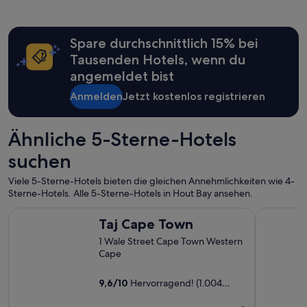
i
r
e
Spare durchschnittlich 15% bei
k
t
Tausenden Hotels, wenn du
i
angemeldet bist
m
C
Anmelden
Jetzt kostenlos registrieren
e
n
t
Ähnliche 5-Sterne-Hotels
r
a
suchen
l
B
Viele 5-Sterne-Hotels bieten die gleichen Annehmlichkeiten wie 4-
u
Sterne-Hotels. Alle 5-Sterne-Hotels in Hout Bay ansehen.
s
Taj Cape Town
Radisson 
i
Taj Cape Town
n
e
1 Wale Street Cape Town Western
s
Cape
s
D
9,6
/
10
Hervorragend! (1.004
i
Bewertungen)
s