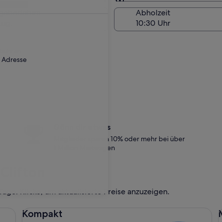
Am Abholort
kgabedatum
Abholzeit
Aug.
ebühr an.
r Adresse
Gönn dir etwas
Mitglieder sparen 10% oder mehr bei über
1 Million Mietwagen
Clifton
ge. Klicke, um aktualisierte Preise anzuzeigen.
Kompakt Ford Focus
Mi
Kompakt