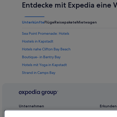
Entdecke mit Expedia eine W
Unterkünfte
Flüge
Reisepakete
Mietwagen
Sea Point Promenade: Hotels
Hostels in Kapstadt
Hotels nahe Clifton Bay Beach
Boutique- in Bantry Bay
Hotels mit Yoga in Kapstadt
Strand in Camps Bay
Luxus in Kapstadt
Camps Bay: Hotels
Hotels mit Restaurant in Bakoven
Hotels mit Aussicht in Camps Bay
Unternehmen
Erkunden
Hotels mit Pool in Camps Bay
Jobs
Reiseführer