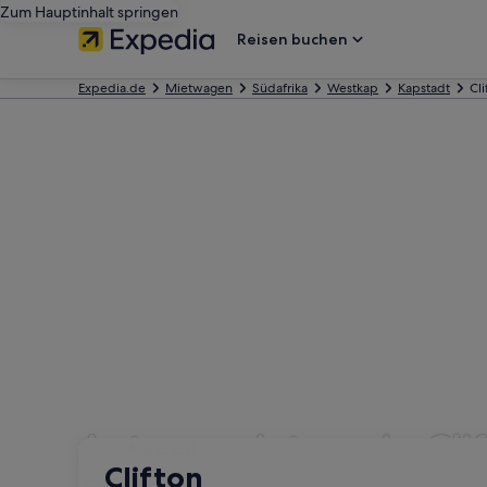
Zum Hauptinhalt springen
Reisen buchen
Expedia.de
Mietwagen
Südafrika
Westkap
Kapstadt
Cli
Autovermietung in Cli
Abholort
Abholort
Clifton