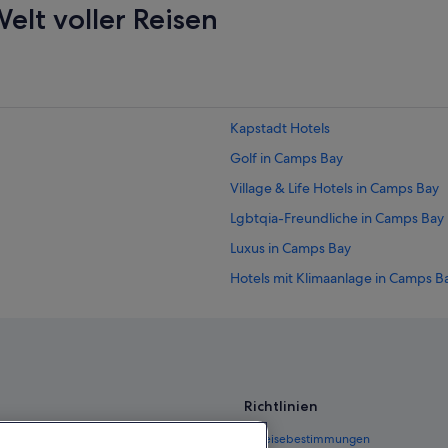
elt voller Reisen
Kapstadt Hotels
Golf in Camps Bay
Village & Life Hotels in Camps Bay
Lgbtqia-Freundliche in Camps Bay
Luxus in Camps Bay
Hotels mit Klimaanlage in Camps B
Historische in Camps Bay
Hotels mit Wellnessbereich in Cam
Hotels mit Whirlpool in Camps Bay
Hotels mit Restaurant in Sea Point
Richtlinien
Boutique- in Oranjezicht
 Deutschland
Einreisebestimmungen