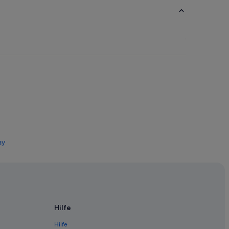
ay
ps Bay
Hilfe
Hilfe