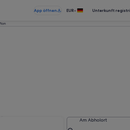
•
App öffnen
EUR
Unterkunft registr
fton
fton
Am Abholort