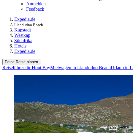
Anmelden
Feedback
Expedia.de
Llandudno Beach
Kapstadt
Westkap
Südafrika
Hotels
Expedia.de
Deine Reise planen
Reiseführer für Hout Bay
Mietwagen in Llandudno Beach
Urlaub in 