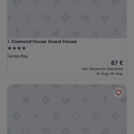
Diamond House Guest House
1. Diamond House Guest House
4.0-
Sterne-
Camps Bay
Unterkunft
Der
87 €
Preis
inkl. Steuern & Gebühren
beträgt
13. Aug.–14. Aug.
87 €
South Beach Camps Bay Boutique Hotel