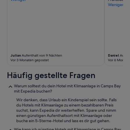
k
zusätzliche
e
Weniger
t
Bedingungen
i
e
gelten.
n
s
e
F
n
r
t
ü
o
h
l
s
l
t
e
ü
Julian
Aufenthalt von 9 Nächten
Daniel
Aufent
n
c
Vor 3 Monaten gepostet
Vor 6 Monate
B
k
l
u
i
Häufig gestellte Fragen
n
c
d
k
t
Warum solltest du dein Hotel mit Klimaanlage in Camps Bay
u
o
mit Expedia buchen?
n
l
d
Wir denken, dass Urlaub ein Kinderspiel sein sollte. Falls
l
w
du Hotels mit Klimaanlage zu einem bezahlbaren Preis
e
a
suchst, kann Expedia dir weiterhelfen. Spare und nimm
r
r
einen günstigen Aufenthaltsort mit Klimaanlage oder
M
f
buche ein 5-Sterne-Hotel und lass es dir gut gehen.
e
ü
e
r
Wie kann ich günstige Hotels mit Klimaanlage in Camps Bay