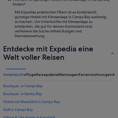
r
u
finden?
b
n
l
Mit Expedias praktischen Filtern ist es kinderleicht,
s
i
günstige Hotels mit Klimaanlage in Camps Bay ausfindig
e
c
zu machen. Um Unterkünfte mit Klimaanlage zu
r
k
entdecken, die gut für deinen Kontostand sind,
e
“
verfeinere die Suche mittels Budget und
Z
Sternebewertung.
e
i
Entdecke mit Expedia eine
t
g
Welt voller Reisen
e
n
a
u
Unterkünfte
Flüge
Reisepakete
Mietwagen
Ferienwohnungen
An
r
i
c
Boutique- in Camps Bay
h
Boutique- in Bantry Bay
t
i
Hotels mit Meerblick in Camps Bay
g
.
Golf in Camps Bay
“
Village & Life Hotels in Kapstadt