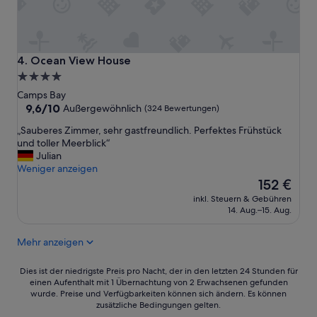
s
o
n
a
l
Ocean View House
4. Ocean View House
,
4.0-
l
Sterne-
Camps Bay
i
Unterkunft
9.6
9,6/10
e
Außergewöhnlich
(324 Bewertungen)
von
b
„
„Sauberes Zimmer, sehr gastfreundlich. Perfektes Frühstück
10,
e
S
und toller Meerblick“
Außergewöhnlich,
n
a
Julian
(324
D
u
Weniger anzeigen
Bewertungen)
a
b
Der
152 €
n
e
Preis
k
inkl. Steuern & Gebühren
r
beträgt
a
14. Aug.–15. Aug.
e
152 €
n
s
d
Mehr anzeigen
Z
i
i
e
m
Dies
Dies ist der niedrigste Preis pro Nacht, der in den letzten 24 Stunden für
t
m
einen Aufenthalt mit 1 Übernachtung von 2 Erwachsenen gefunden
ist
o
wurde. Preise und Verfügbarkeiten können sich ändern. Es können
e
der
l
zusätzliche Bedingungen gelten.
r
niedrigste
l