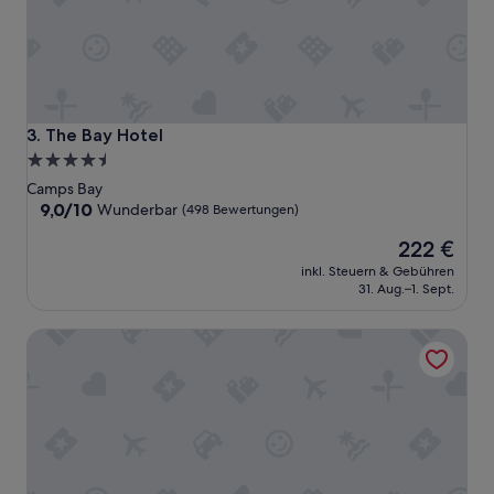
n
d
l
i
c
h
e
The Bay Hotel
3. The Bay Hotel
s
4.5-
z
Sterne-
u
Camps Bay
v
Unterkunft
9.0
9,0/10
Wunderbar
(498 Bewertungen)
o
von
Der
r
222 €
10,
Preis
k
Wunderbar,
inkl. Steuern & Gebühren
beträgt
o
(498
31. Aug.–1. Sept.
222 €
m
Bewertungen)
m
Ocean View House
e
n
d
e
s
P
e
r