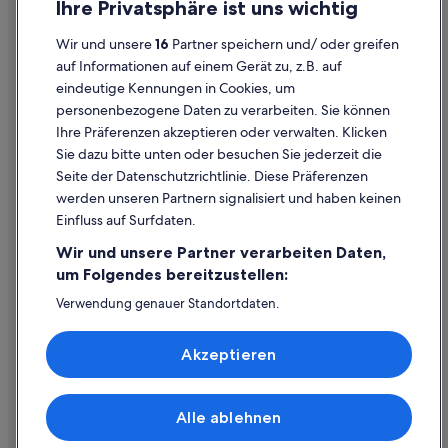
Hotels nahe Tafelberg
Ihre Privatsphäre ist uns wichtig
Cookies
Camps Bay: Hotels
Wir und unsere
16
Partner speichern und/ oder greifen
Rechtliche Hinweise/Kontakt
Bakoven: Hotels
auf Informationen auf einem Gerät zu, z.B. auf
eindeutige Kennungen in Cookies, um
Inhaltsrichtlinien und Melden von Inhalten
Hotels mit Whirlpool in Kapstadt
personenbezogene Daten zu verarbeiten. Sie können
Luxus in Camps Bay
Ihre Präferenzen akzeptieren oder verwalten. Klicken
Hilfe
Hotels mit Restaurant in Sea Point
Sie dazu bitte unten oder besuchen Sie jederzeit die
Hilfe
Seite der Datenschutzrichtlinie. Diese Präferenzen
Tamboerskloof: Hotels
werden unseren Partnern signalisiert und haben keinen
Flug stornieren
Hotels nahe Camps Bay Beach
Einfluss auf Surfdaten.
Hotel- oder Ferienunterkunftsbuchung stornieren
Higgovale: Hotels
Wir und unsere Partner verarbeiten Daten,
Rückerstattungsdauer
Strand in Camps Bay
um Folgendes bereitzustellen:
Expedia-Gutschein einlösen
Ferienwohnungen in Kapstadt
Verwendung genauer Standortdaten.
Endgeräteeigenschaften zur Identifikation aktiv abfragen.
Clifton: Hotels
Internationale Reisedokumente
Speichern von oder Zugriff auf Informationen auf einem
Akzeptieren
Endgerät. Personalisierte Werbung und Inhalte, Messung
Hotels mit Wellnessbereich in Camps Bay
von Werbeleistung und der Performance von Inhalten,
Zielgruppenforschung sowie Entwicklung und
Nachhaltige in Camps Bay
Verbesserung von Angeboten.
Alle ablehnen
Sea Point: Hotels
© 2026 Expedia, Inc., ein Unternehmen der Expedia Group. Alle Rechte
Liste der Partner (Lieferanten)
vorbehalten. Expedia und das Expedia-Logo sind Handelsmarken oder