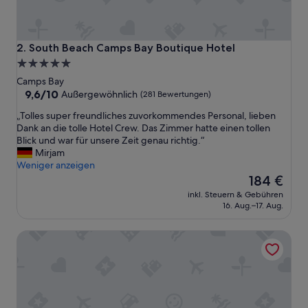
South Beach Camps Bay Boutique Hotel
2. South Beach Camps Bay Boutique Hotel
5.0-
Sterne-
Camps Bay
Unterkunft
9.6
9,6/10
Außergewöhnlich
(281 Bewertungen)
von
„
„Tolles super freundliches zuvorkommendes Personal, lieben
10,
T
Dank an die tolle Hotel Crew. Das Zimmer hatte einen tollen
Außergewöhnlich,
o
Blick und war für unsere Zeit genau richtig.“
(281
l
Mirjam
Bewertungen)
l
Weniger anzeigen
e
Der
184 €
s
Preis
inkl. Steuern & Gebühren
s
beträgt
16. Aug.–17. Aug.
u
184 €
p
The Bay Hotel
e
r
f
r
e
u