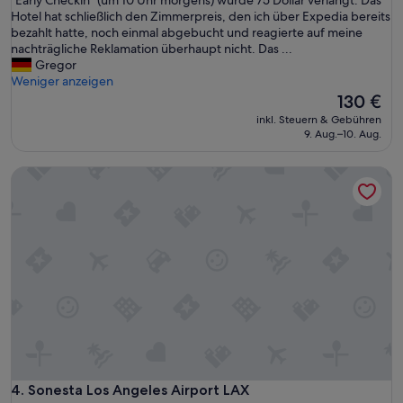
a
h
Hotel hat schließlich den Zimmerpreis, den ich über Expedia bereits
s
u
bezahlt hatte, noch einmal abgebucht und reagierte auf meine
P
t
nachträgliche Reklamation überhaupt nicht. Das ...
e
t
Gregor
r
l
Weniger anzeigen
s
e
Der
130 €
o
B
Preis
n
inkl. Steuern & Gebühren
u
beträgt
9. Aug.–10. Aug.
a
s
130 €
l
v
s
Sonesta Los Angeles Airport LAX
o
e
m
h
H
r
o
f
t
r
e
e
l
u
z
n
u
d
m
l
F
i
l
c
u
h
g
Sonesta Los Angeles Airport LAX
4. Sonesta Los Angeles Airport LAX
.