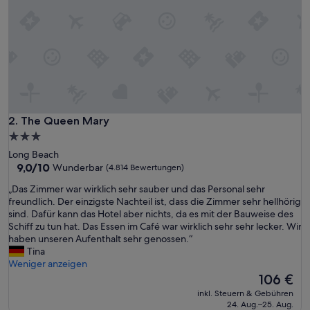
The Queen Mary
2. The Queen Mary
3.0-
Sterne-
Long Beach
Unterkunft
9.0
9,0/10
Wunderbar
(4.814 Bewertungen)
von
„
„Das Zimmer war wirklich sehr sauber und das Personal sehr
10,
D
freundlich. Der einzigste Nachteil ist, dass die Zimmer sehr hellhörig
Wunderbar,
a
sind. Dafür kann das Hotel aber nichts, da es mit der Bauweise des
(4.814
s
Schiff zu tun hat. Das Essen im Café war wirklich sehr sehr lecker. Wir
Bewertungen)
Z
haben unseren Aufenthalt sehr genossen.“
i
Tina
m
Weniger anzeigen
m
Der
106 €
e
Preis
inkl. Steuern & Gebühren
r
beträgt
24. Aug.–25. Aug.