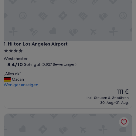
Hilton Los Angeles Airport
1. Hilton Los Angeles Airport
4.0-
Sterne-
Westchester
Unterkunft
8.4
8,4/10
Sehr gut
(5.827 Bewertungen)
von
„
„Alles ok“
10,
A
Özcan
Sehr
l
Weniger anzeigen
gut,
l
Der
111 €
(5.827
e
Preis
Bewertungen)
inkl. Steuern & Gebühren
s
beträgt
30. Aug.–31. Aug.
o
111 €
k
The Queen Mary
“