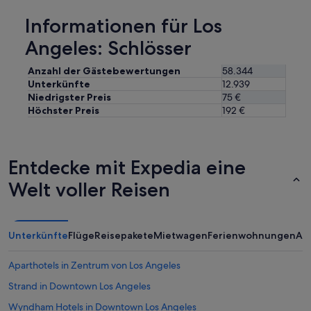
t
r
l
e
Informationen für Los
n
l
h
i
a
e
Angeles: Schlösser
c
n
n
h
d
g
Anzahl der Gästebewertungen
58.344
t
o
e
Unterkünfte
12.939
s
u
l
,
Niedrigster Preis
75 €
r
a
d
Höchster Preis
192 €
n
s
a
e
s
e
i
e
s
g
n
m
h
Entdecke mit Expedia eine
,
i
b
d
Welt voller Reisen
t
o
a
d
r
e
e
s
r
r
w
a
B
Unterkünfte
Flüge
Reisepakete
Mietwagen
Ferienwohnungen
An
e
n
a
r
d
u
e
Aparthotels in Zentrum von Los Angeles
e
w
s
r
e
Strand in Downtown Los Angeles
u
v
i
p
o
Wyndham Hotels in Downtown Los Angeles
s