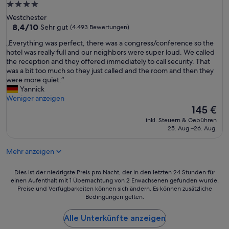
h
D
4.0-
a
e
Sterne-
Westchester
f
r
Unterkunft
8.4
8,4/10
Sehr gut
(4.493 Bewertungen)
e
e
von
n
i
„
„Everything was perfect, there was a congress/conference so the
10,
(
n
E
hotel was really full and our neighbors were super loud. We called
Sehr
w
z
v
the reception and they offered immediately to call security. That
gut,
e
i
e
was a bit too much so they just called and the room and then they
(4.493
s
g
r
were more quiet.“
Bewertungen)
h
s
y
Yannick
a
t
t
Weniger anzeigen
l
e
h
Der
145 €
b
N
i
Preis
i
inkl. Steuern & Gebühren
a
n
beträgt
25. Aug.–26. Aug.
c
c
g
145 €
h
h
w
d
t
Mehr anzeigen
a
i
e
s
e
i
p
Dies
Dies ist der niedrigste Preis pro Nacht, der in den letzten 24 Stunden für
s
l
e
einen Aufenthalt mit 1 Übernachtung von 2 Erwachsenen gefunden wurde.
ist
e
i
Preise und Verfügbarkeiten können sich ändern. Es können zusätzliche
r
der
s
s
Bedingungen gelten.
f
niedrigste
H
t
e
Preis
o
,
c
Alle Unterkünfte anzeigen
pro
t
d
t
Nacht,