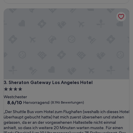
w
106 €
a
Sheraton Gateway Los Angeles Hotel
r
w
i
r
k
l
i
c
h
s
e
h
r
s
Sheraton Gateway Los Angeles Hotel
3. Sheraton Gateway Los Angeles Hotel
a
4.0-
u
Sterne-
Westchester
b
Unterkunft
8.6
8,6/10
Hervorragend
(8.196 Bewertungen)
e
von
r
„
„Der Shuttle Bus vom Hotel zum Flughafen (weshalb ich dieses Hotel
10,
u
D
überhaupt gebucht hatte) hat mich zuerst übersehen und stehen
Hervorragend,
n
e
gelassen, da er an der vorgesehenen Haltestelle nicht einmal
(8.196
d
r
anhielt, so dass ich weitere 20 Minuten warten musste. Für einen
Bewertungen)
d
S
"Early Checkin" (um 10 Uhr morgens) wurde 75 Dollar verlangt. Das