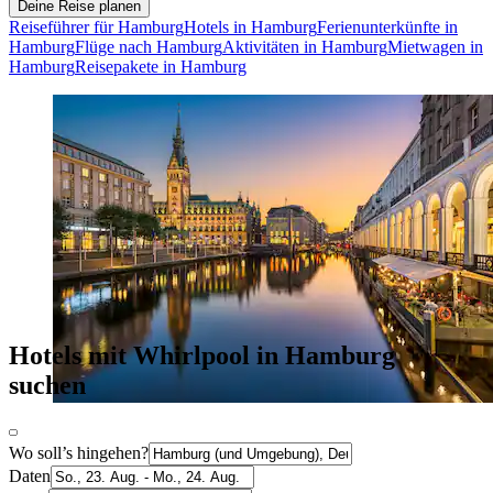
Deine Reise planen
Reiseführer für Hamburg
Hotels in Hamburg
Ferienunterkünfte in
Hamburg
Flüge nach Hamburg
Aktivitäten in Hamburg
Mietwagen in
Hamburg
Reisepakete in Hamburg
Hotels mit Whirlpool in Hamburg
suchen
Wo soll’s hingehen?
Daten