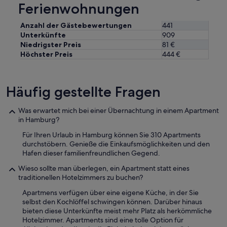
Ferienwohnungen
i
l
r
e
l
Anzahl der Gästebewertungen
441
g
e
Unterkünfte
909
e
i
n
Niedrigster Preis
81 €
d
.
Höchster Preis
444 €
e
“
r
n
Häufig gestellte Fragen
i
c
h
Was erwartet mich bei einer Übernachtung in einem Apartment
t
in Hamburg?
p
e
Für Ihren Urlaub in Hamburg können Sie 310 Apartments
r
durchstöbern. Genieße die Einkaufsmöglichkeiten und den
s
Hafen dieser familienfreundlichen Gegend.
ö
Wieso sollte man überlegen, ein Apartment statt eines
n
traditionellen Hotelzimmers zu buchen?
l
i
Apartmens verfügen über eine eigene Küche, in der Sie
c
selbst den Kochlöffel schwingen können. Darüber hinaus
h
bieten diese Unterkünfte meist mehr Platz als herkömmliche
k
Hotelzimmer. Apartments sind eine tolle Option für
e