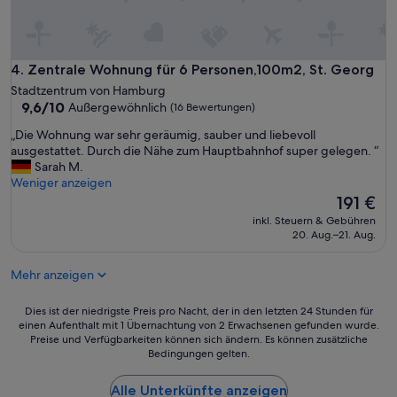
c
h
ö
n
e
Zentrale Wohnung für 6 Personen,100m2, St. Georg
4. Zentrale Wohnung für 6 Personen,100m2, St. Georg
i
Stadtzentrum von Hamburg
n
9.6
9,6/10
Außergewöhnlich
(16 Bewertungen)
g
von
e
„
„Die Wohnung war sehr geräumig, sauber und liebevoll
10,
r
D
ausgestattet. Durch die Nähe zum Hauptbahnhof super gelegen. “
Außergewöhnlich,
i
i
Sarah M.
(16
c
e
Weniger anzeigen
Bewertungen)
h
W
Der
191 €
t
o
Preis
inkl. Steuern & Gebühren
e
h
beträgt
20. Aug.–21. Aug.
t
n
191 €
,
u
g
Mehr anzeigen
n
r
g
o
w
Dies
Dies ist der niedrigste Preis pro Nacht, der in den letzten 24 Stunden für
ß
a
einen Aufenthalt mit 1 Übernachtung von 2 Erwachsenen gefunden wurde.
ist
g
Preise und Verfügbarkeiten können sich ändern. Es können zusätzliche
r
der
e
Bedingungen gelten.
s
niedrigste
n
e
Preis
u
h
Alle Unterkünfte anzeigen
pro