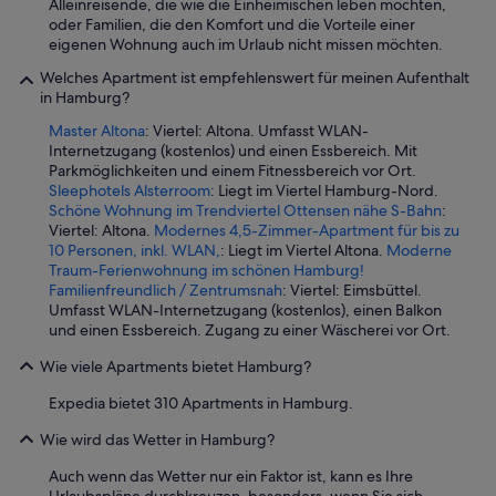
Alleinreisende, die wie die Einheimischen leben möchten,
n
oder Familien, die den Komfort und die Vorteile einer
n
eigenen Wohnung auch im Urlaub nicht missen möchten.
e
n
Welches Apartment ist empfehlenswert für meinen Aufenthalt
g
in Hamburg?
e
Master Altona
: Viertel: Altona. Umfasst WLAN-
l
Internetzugang (kostenlos) und einen Essbereich. Mit
e
Parkmöglichkeiten und einem Fitnessbereich vor Ort.
r
Sleephotels Alsterroom
: Liegt im Viertel Hamburg-Nord.
n
Schöne Wohnung im Trendviertel Ottensen nähe S-Bahn
:
t
Viertel: Altona.
Modernes 4,5-Zimmer-Apartment für bis zu
.
10 Personen, inkl. WLAN,
: Liegt im Viertel Altona.
Moderne
“
Traum-Ferienwohnung im schönen Hamburg!
Familienfreundlich / Zentrumsnah
: Viertel: Eimsbüttel.
Umfasst WLAN-Internetzugang (kostenlos), einen Balkon
und einen Essbereich. Zugang zu einer Wäscherei vor Ort.
Wie viele Apartments bietet Hamburg?
Expedia bietet 310 Apartments in Hamburg.
Wie wird das Wetter in Hamburg?
Auch wenn das Wetter nur ein Faktor ist, kann es Ihre
Urlaubspläne durchkreuzen, besonders, wenn Sie sich