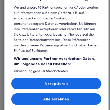
Cookies
Hotels nahe Mönckebergstraße
Wir und unsere
16
Partner speichern und/ oder greifen
Rechtliche Hinweise/Kontakt
Motel One Hotels in St. Pauli
auf Informationen auf einem Gerät zu, z.B. auf
eindeutige Kennungen in Cookies, um
Inhaltsrichtlinien und Melden von Inhalten
Lodges in Hamburg
personenbezogene Daten zu verarbeiten. Sie können
Hotels mit Parkplatz in Hamburg
Ihre Präferenzen akzeptieren oder verwalten. Klicken
Hilfe
Hotels nahe Reeperbahn
Sie dazu bitte unten oder besuchen Sie jederzeit die
Hilfe
Seite der Datenschutzrichtlinie. Diese Präferenzen
Strand in Hamburg
werden unseren Partnern signalisiert und haben keinen
Flug stornieren
Comwell Hotels in Hamburg
Einfluss auf Surfdaten.
Hotel- oder Ferienunterkunftsbuchung stornieren
Hamburg Hotels
Wir und unsere Partner verarbeiten Daten,
Rückerstattungsdauer
Maritim Hotels in Hamburg
um Folgendes bereitzustellen:
Expedia-Gutschein einlösen
Urlaub nur für Erwachsene in Hamburg
Verwendung genauer Standortdaten.
Endgeräteeigenschaften zur Identifikation aktiv abfragen.
Hotels nahe Miniatur Wunderland
Internationale Reisedokumente
Speichern von oder Zugriff auf Informationen auf einem
Akzeptieren
Endgerät. Personalisierte Werbung und Inhalte, Messung
Private Ferienhäuser in Hamburg
von Werbeleistung und der Performance von Inhalten,
Zielgruppenforschung sowie Entwicklung und
Seaside Hotels in Hamburg
Verbesserung von Angeboten.
Alle ablehnen
Hotels nahe Elbphilharmonie
© 2026 Expedia, Inc., ein Unternehmen der Expedia Group. Alle Rechte
Liste der Partner (Lieferanten)
vorbehalten. Expedia und das Expedia-Logo sind Handelsmarken oder
Leonardo Hotels in Hamburg
eingetragene Handelsmarken von Expedia, Inc.