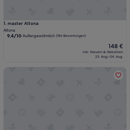
master Altona
1. master Altona
Altona
9.4
9,4/10
Außergewöhnlich
(186 Bewertungen)
von
Der
148 €
10,
Preis
Außergewöhnlich,
inkl. Steuern & Gebühren
beträgt
(186
23. Aug.–24. Aug.
148 €
Bewertungen)
August The Boardinghouse