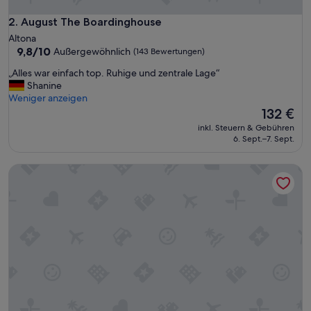
August The Boardinghouse
2. August The Boardinghouse
Altona
9.8
9,8/10
Außergewöhnlich
(143 Bewertungen)
von
„
„Alles war einfach top. Ruhige und zentrale Lage“
10,
A
Shanine
Außergewöhnlich,
l
Weniger anzeigen
(143
l
Der
132 €
Bewertungen)
e
Preis
inkl. Steuern & Gebühren
s
beträgt
6. Sept.–7. Sept.
w
132 €
a
Living in Hamburg City Center
r
e
i
n
f
a
c
h
t
o
p
.