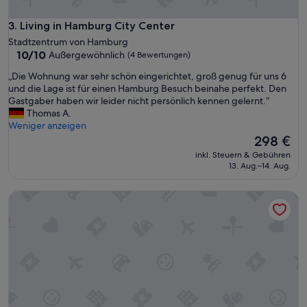
R
u
Living in Hamburg City Center
3. Living in Hamburg City Center
h
Stadtzentrum von Hamburg
i
10.0
10/10
Außergewöhnlich
(4 Bewertungen)
g
von
e
„
„Die Wohnung war sehr schön eingerichtet, groß genug für uns 6
10,
u
D
und die Lage ist für einen Hamburg Besuch beinahe perfekt. Den
Außergewöhnlich,
n
i
Gastgaber haben wir leider nicht persönlich kennen gelernt.“
(4
d
e
Thomas A.
Bewertungen)
z
W
Weniger anzeigen
e
o
Der
298 €
n
h
Preis
inkl. Steuern & Gebühren
t
n
beträgt
13. Aug.–14. Aug.
r
u
298 €
a
n
Zentrale Wohnung für 6 Personen,100m2, St. Georg
l
g
e
w
L
a
a
r
g
s
e
e
“
h
r
s