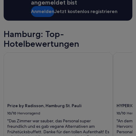
angemeldet bist
i
o
gelten.
n
l
Anmelden
Jetzt kostenlos registrieren
e
l
n
a
H
u
a
s
Hamburg: Top-
m
g
b
Hotelbewertungen
e
u
s
r
t
Prize by Radisson, Hamburg St. Pauli
HYPERION
g
a
B
t
e
t
s
e
u
t
c
.
h
D
b
u
e
r
Prize by Radisson, Hamburg St. Pauli
HYPERIO
i
c
n
h
10/10
Hervorragend
10/10
Herv
a
d
"Das Zimmer war sauber, das Personal super
"An dem Ho
h
i
freundlich und es gab vegane Alternativen am
Hervorrag
e
e
Frühstücksbuffett. Danke für den tollen Aufenthalt! Es
Personal 
p
N