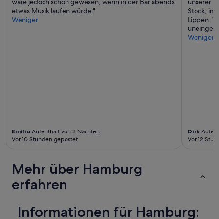
wäre jedoch schön gewesen, wenn in der Bar abends
unserer M
e
ä
etwas Musik laufen würde."
Stock, im
r
h
Weniger
Lippen. W
f
e
uneingesc
e
z
Weniger
k
u
t
m
.
H
D
a
e
u
n
p
G
t
a
b
s
a
t
h
g
n
Emilio
Aufenthalt von 3 Nächten
Dirk
Aufent
a
h
Vor 10 Stunden gepostet
Vor 12 Stu
b
o
e
f
r
Mehr über Hamburg
s
h
u
erfahren
a
p
b
e
e
r
n
Informationen für Hamburg:
g
w
e