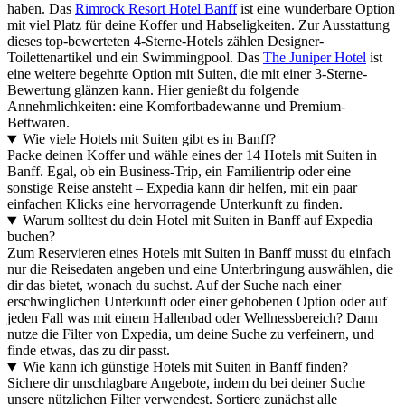
haben. Das
Rimrock Resort Hotel Banff
ist eine wunderbare Option
mit viel Platz für deine Koffer und Habseligkeiten. Zur Ausstattung
dieses top-bewerteten 4-Sterne-Hotels zählen Designer-
Toilettenartikel und ein Swimmingpool. Das
The Juniper Hotel
ist
eine weitere begehrte Option mit Suiten, die mit einer 3-Sterne-
Bewertung glänzen kann. Hier genießt du folgende
Annehmlichkeiten: eine Komfortbadewanne und Premium-
Bettwaren.
Wie viele Hotels mit Suiten gibt es in Banff?
Packe deinen Koffer und wähle eines der 14 Hotels mit Suiten in
Banff. Egal, ob ein Business-Trip, ein Familientrip oder eine
sonstige Reise ansteht – Expedia kann dir helfen, mit ein paar
einfachen Klicks eine hervorragende Unterkunft zu finden.
Warum solltest du dein Hotel mit Suiten in Banff auf Expedia
buchen?
Zum Reservieren eines Hotels mit Suiten in Banff musst du einfach
nur die Reisedaten angeben und eine Unterbringung auswählen, die
dir das bietet, wonach du suchst. Auf der Suche nach einer
erschwinglichen Unterkunft oder einer gehobenen Option oder auf
jeden Fall was mit einem Hallenbad oder Wellnessbereich? Dann
nutze die Filter von Expedia, um deine Suche zu verfeinern, und
finde etwas, das zu dir passt.
Wie kann ich günstige Hotels mit Suiten in Banff finden?
Sichere dir unschlagbare Angebote, indem du bei deiner Suche
unsere nützlichen Filter verwendest. Sortiere zunächst alle