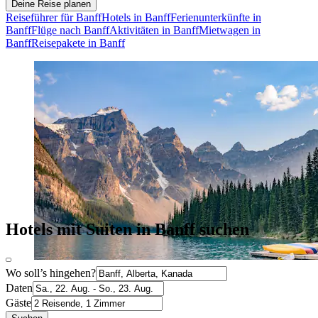
Deine Reise planen
Reiseführer für Banff
Hotels in Banff
Ferienunterkünfte in
Banff
Flüge nach Banff
Aktivitäten in Banff
Mietwagen in
Banff
Reisepakete in Banff
Hotels mit Suiten in Banff suchen
Wo soll’s hingehen?
Daten
Gäste