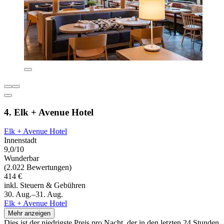
4. Elk + Avenue Hotel
Elk + Avenue Hotel
Innenstadt
9,0/10
Wunderbar
(2.022 Bewertungen)
414 €
inkl. Steuern & Gebühren
30. Aug.–31. Aug.
Elk + Avenue Hotel
Mehr anzeigen
Dies ist der niedrigste Preis pro Nacht, der in den letzten 24 Stunden