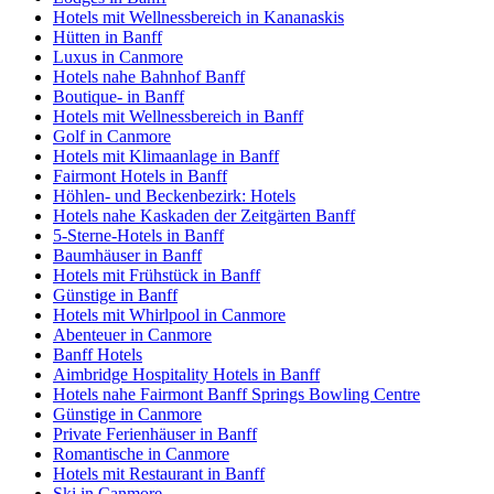
Hotels mit Wellnessbereich in Kananaskis
Hütten in Banff
Luxus in Canmore
Hotels nahe Bahnhof Banff
Boutique- in Banff
Hotels mit Wellnessbereich in Banff
Golf in Canmore
Hotels mit Klimaanlage in Banff
Fairmont Hotels in Banff
Höhlen- und Beckenbezirk: Hotels
Hotels nahe Kaskaden der Zeitgärten Banff
5-Sterne-Hotels in Banff
Baumhäuser in Banff
Hotels mit Frühstück in Banff
Günstige in Banff
Hotels mit Whirlpool in Canmore
Abenteuer in Canmore
Banff Hotels
Aimbridge Hospitality Hotels in Banff
Hotels nahe Fairmont Banff Springs Bowling Centre
Günstige in Canmore
Private Ferienhäuser in Banff
Romantische in Canmore
Hotels mit Restaurant in Banff
Ski in Canmore