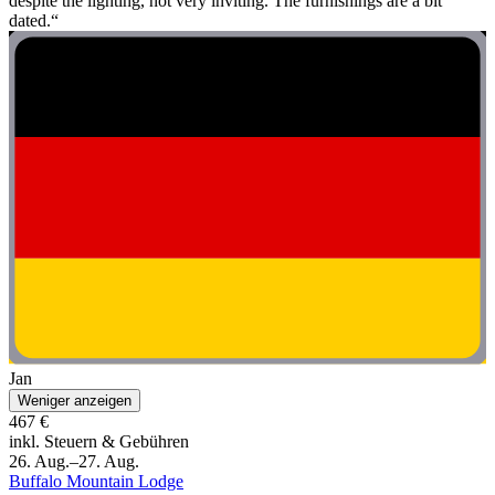
despite the lighting, not very inviting. The furnishings are a bit
dated.“
Jan
Weniger anzeigen
467 €
inkl. Steuern & Gebühren
26. Aug.–27. Aug.
Buffalo Mountain Lodge