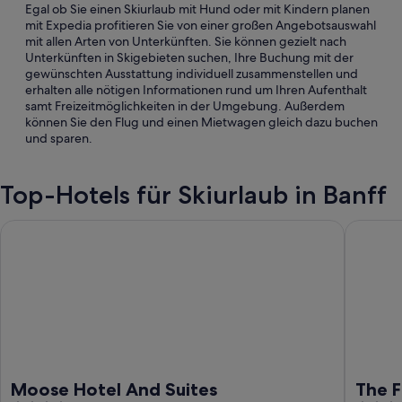
Egal ob Sie einen Skiurlaub mit Hund oder mit Kindern planen
mit Expedia profitieren Sie von einer großen Angebotsauswahl
mit allen Arten von Unterkünften. Sie können gezielt nach
Unterkünften in Skigebieten suchen, Ihre Buchung mit der
gewünschten Ausstattung individuell zusammenstellen und
erhalten alle nötigen Informationen rund um Ihren Aufenthalt
samt Freizeitmöglichkeiten in der Umgebung. Außerdem
können Sie den Flug und einen Mietwagen gleich dazu buchen
und sparen.
Top-Hotels für Skiurlaub in Banff
Moose Hotel And Suites
The Fox 
Moose Hotel And Suites
The F