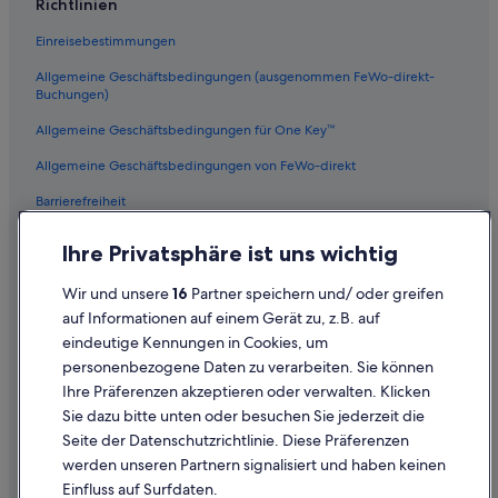
Richtlinien
Einreisebestimmungen
Allgemeine Geschäftsbedingungen (ausgenommen FeWo-direkt-
Buchungen)
Allgemeine Geschäftsbedingungen für One Key™
Allgemeine Geschäftsbedingungen von FeWo-direkt
Barrierefreiheit
Datenschutz
Ihre Privatsphäre ist uns wichtig
Cookies
Wir und unsere
16
Partner speichern und/ oder greifen
Rechtliche Hinweise/Kontakt
auf Informationen auf einem Gerät zu, z.B. auf
eindeutige Kennungen in Cookies, um
Inhaltsrichtlinien und Melden von Inhalten
personenbezogene Daten zu verarbeiten. Sie können
Ihre Präferenzen akzeptieren oder verwalten. Klicken
Hilfe
Sie dazu bitte unten oder besuchen Sie jederzeit die
Hilfe
Seite der Datenschutzrichtlinie. Diese Präferenzen
werden unseren Partnern signalisiert und haben keinen
Flug stornieren
Einfluss auf Surfdaten.