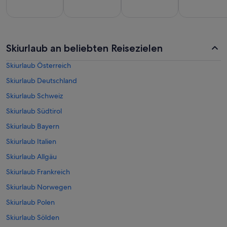
All-
Strandurlaub
Familienurlaub
Golfurlaub
Roma
Skiurlaub an beliebten Reisezielen
clusive
Skiurlaub Österreich
Skiurlaub Deutschland
Skiurlaub Schweiz
Skiurlaub Südtirol
Skiurlaub Bayern
Skiurlaub Italien
Skiurlaub Allgäu
Skiurlaub Frankreich
Skiurlaub Norwegen
Skiurlaub Polen
Skiurlaub Sölden