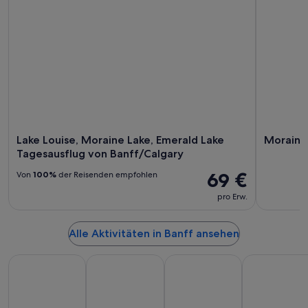
Lake Louise, Moraine Lake, Emerald Lake
Moraine 
Tagesausflug von Banff/Calgary
69 €
Von
100%
der Reisenden empfohlen
pro Erw.
Alle Aktivitäten in Banff ansehen
All-Inclusive
Strandurlaub
Familienurlaub
Golfurlaub