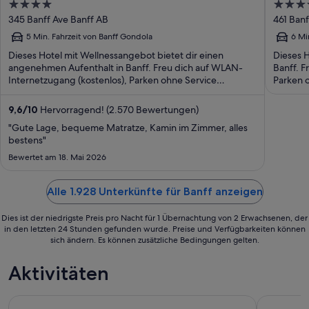
4
3.5
out
out
345 Banff Ave Banff AB
461 Banf
of
of
5 Min. Fahrzeit von Banff Gondola
6 Mi
5
5
Dieses Hotel mit Wellnessangebot bietet dir einen
Dieses H
angenehmen Aufenthalt in Banff. Freu dich auf WLAN-
Banff. F
Internetzugang (kostenlos), Parken ohne Service
Parken o
(kostenlos) ...
9,6
/
10
Hervorragend! (2.570 Bewertungen)
"Gute Lage, bequeme Matratze, Kamin im Zimmer, alles
bestens"
Bewertet am 18. Mai 2026
Alle 1.928 Unterkünfte für Banff anzeigen
Dies ist der niedrigste Preis pro Nacht für 1 Übernachtung von 2 Erwachsenen, der
in den letzten 24 Stunden gefunden wurde. Preise und Verfügbarkeiten können
sich ändern. Es können zusätzliche Bedingungen gelten.
Aktivitäten
Lake Louise, Moraine Lake, Emerald Lake Tagesausflug von B
Moraine La